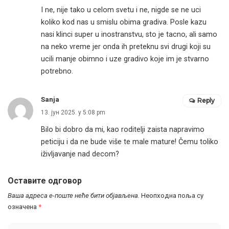
I ne, nije tako u celom svetu i ne, nigde se ne uci
koliko kod nas u smislu obima gradiva. Posle kazu
nasi klinci super u inostranstvu, sto je tacno, ali samo
na neko vreme jer onda ih preteknu svi drugi koji su
ucili manje obimno i uze gradivo koje im je stvarno
potrebno.
Sanja
Reply
13. јун 2025. у 5:08 pm
Bilo bi dobro da mi, kao roditelji zaista napravimo
peticiju i da ne bude više te male mature! Čemu toliko
iživljavanje nad decom?
Оставите одговор
Ваша адреса е-поште неће бити објављена.
Неопходна поља су
означена
*