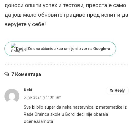
доноси општи успех и тестови, преостаје само
да још мало обновите градиво пред испит и да
верујете у себе!
Dodaj Zelenu učionicu kao omiljeni izvor na Google-u
7 Коментара
Deki
Reply
5. јун 2024. у 11:01 am
Sve bi bilo super da neka nastavnica iz matematike iz
Rade Drainca skole u Borci deci nije obarala
ocene,sramota