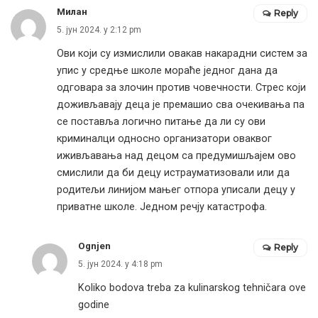
Милан
Reply
5. јун 2024. у 2:12 pm
Ови који су измислили овакав накарадни систем за
упис у средње школе мораће једног дана да
одговара за злочин против човечности. Стрес који
доживљавају деца је премашио сва очекивања па
се поставља логично питање да ли су ови
криминалци односно организатори оваквог
иживљавања над децом са предумишљајем ово
смислили да би децу истрауматизовали или да
родитељи линијом мањег отпора уписали децу у
приватне школе. Једном речју катастрофа.
Ognjen
Reply
5. јун 2024. у 4:18 pm
Koliko bodova treba za kulinarskog tehničara ove
godine