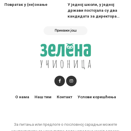
Повратак у (не)знање
У једној школи, у једној
држави постојала су два
кандидата за директора…
Прикажи још
О нама
Наш тим
Контакт
Услови коришћења
За питања или предлоге о пословној сарадњи можете