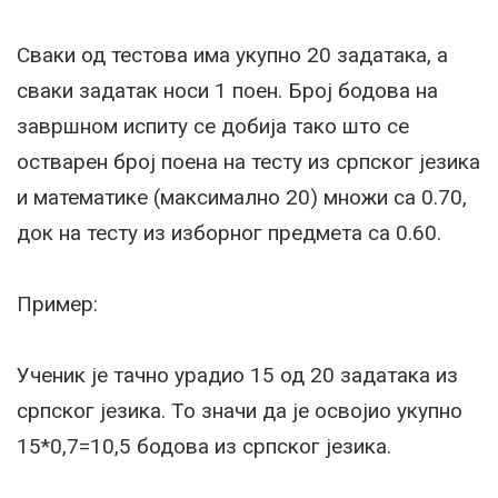
Сваки од тестова има укупно 20 задатака, а
сваки задатак носи 1 поен. Број бодова на
завршном испиту се добија тако што се
остварен број поена на тесту из српског језика
и математике (максимално 20) множи са 0.70,
док на тесту из изборног предмета са 0.60.
Пример:
Ученик је тачно урадио 15 од 20 задатака из
српског језика. То значи да је освојио укупно
15*0,7=10,5 бодова из српског језика.