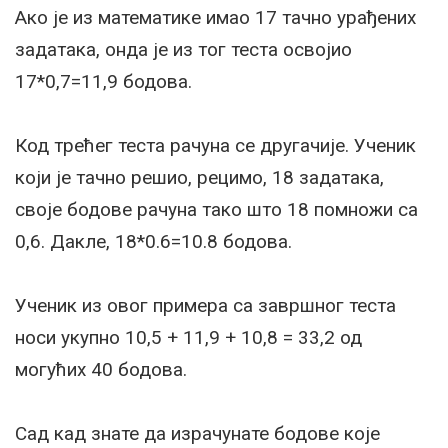
Ако је из математике имао 17 тачно урађених
задатака, онда је из тог теста освојио
17*0,7=11,9 бодова.
Код трећег теста рачуна се другачије. Ученик
који је тачно решио, рецимо, 18 задатака,
своје бодове рачуна тако што 18 помножи са
0,6. Дакле, 18*0.6=10.8 бодова.
Ученик из овог примера са завршног теста
носи укупно 10,5 + 11,9 + 10,8 = 33,2 од
могућих 40 бодова.
Сад кад знате да израчунате бодове које