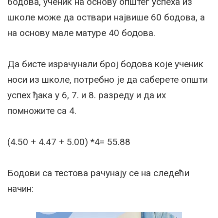
бодова, ученик на основу општег успеха из
школе може да оствари највише 60 бодова, а
на основу мале матуре 40 бодова.
Да бисте израчунали број бодова које ученик
носи из школе, потребно је да саберете општи
успех ђака у 6, 7. и 8. разреду и да их
помножите са 4.
(4.50 + 4.47 + 5.00) *4= 55.88
Бодови са тестова рачунају се на следећи
начин: