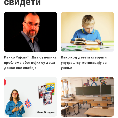
свидети
Ранко Рајовић: Два су велика
Како код детета створити
проблема због којих су деца
унутрашњу мотивацију за
данас све слабија
учење