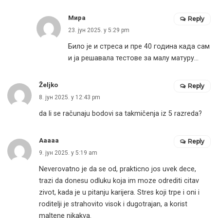
Мира
Reply
23. јун 2025. у 5:29 pm
Било је и стреса и пре 40 година када сам
и ја решавала тестове за малу матуру…
Željko
Reply
8. јун 2025. у 12:43 pm
da li se računaju bodovi sa takmičenja iz 5 razreda?
Aaaaa
Reply
9. јун 2025. у 5:19 am
Neverovatno je da se od, prakticno jos uvek dece,
trazi da donesu odluku koja im moze odrediti citav
zivot, kada je u pitanju karijera. Stres koji trpe i oni i
roditelji je strahovito visok i dugotrajan, a korist
maltene nikakva.