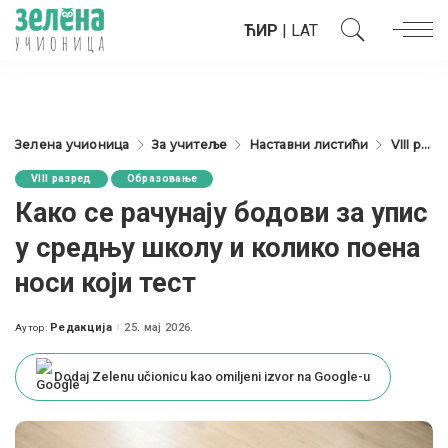
ЋИР
|
LAT
Зелена учионица
За учитеље
Наставни листићи
VIII разред
VIII разред
Образовање
Како се рачунају бодови за упис
у средњу школу и колико поена
носи који тест
Редакција
25. мај 2026.
Аутор:
Posted
by
Dodaj Zelenu učionicu kao omiljeni izvor na Google-u