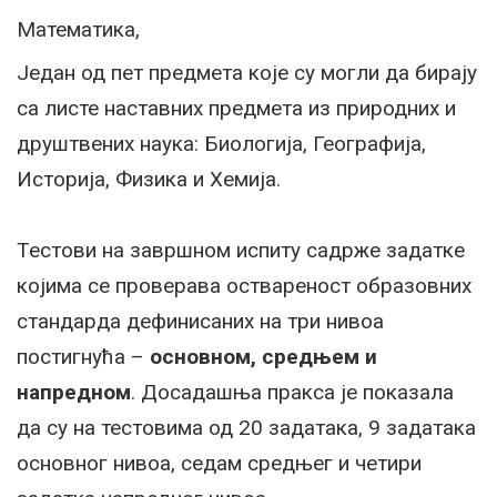
Математика,
Један од пет предмета које су могли да бирају
са листе наставних предмета из природних и
друштвених наука: Биологија, Географија,
Историја, Физика и Хемија.
Тестови на завршном испиту садрже задатке
којима се проверава оствареност образовних
стандарда дефинисаних на три нивоа
постигнућа –
основном, средњем и
напредном
. Досадашња пракса је показала
да су на тестовима од 20 задатака, 9 задатака
основног нивоа, седам средњег и четири