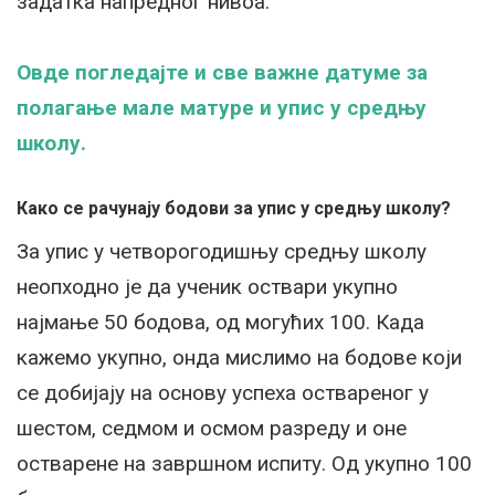
задатка напредног нивоа.
Овде погледајте и све важне датуме за
полагање мале матуре и упис у средњу
школу.
Како се рачунају бодови за упис у средњу школу?
За упис у четворогодишњу средњу школу
неопходно је да ученик оствари укупно
најмање 50 бодова, од могућих 100. Када
кажемо укупно, онда мислимо на бодове који
се добијају на основу успеха оствареног у
шестом, седмом и осмом разреду и оне
остварене на завршном испиту. Од укупно 100