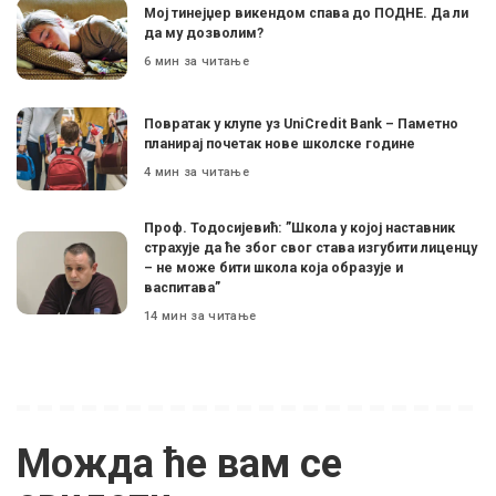
Мој тинејџер викендом спава до ПОДНЕ. Да ли
да му дозволим?
6 мин за читање
Поврaтак у клупе уз UniCredit Bank – Паметно
планирај почетак нове школске године
4 мин за читање
Проф. Тодосијевић: ”Школа у којој наставник
страхује да ће због свог става изгубити лиценцу
– не може бити школа која образује и
васпитава”
14 мин за читање
Можда ће вам се