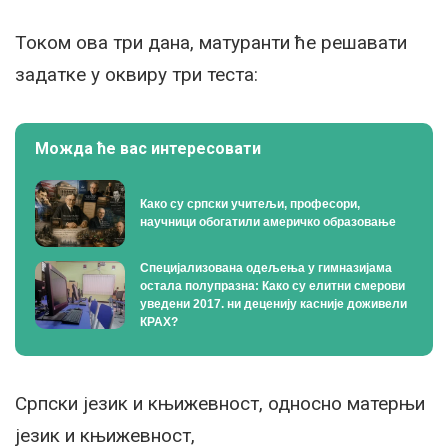
Током ова три дана, матуранти ће решавати
задатке у оквиру три теста:
Можда ће вас интересовати
Како су српски учитељи, професори,
научници обогатили америчко образовање
Специјализована одељења у гимназијама
остала полупразна: Како су елитни смерови
уведени 2017. ни деценију касније доживели
КРАХ?
Српски језик и књижевност, односно матерњи
језик и књижевност,