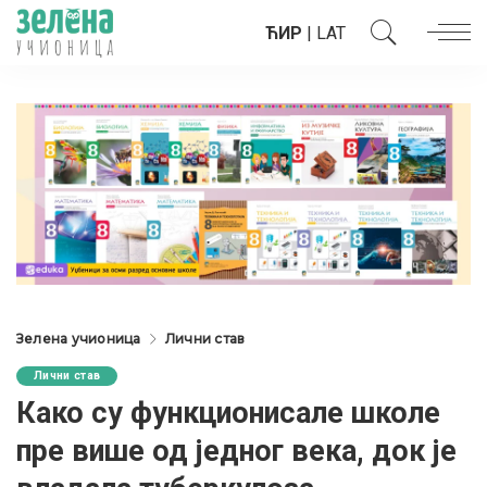
ЋИР
|
LAT
Зелена учионица
Лични став
Лични став
Како су функционисале школе
пре више од једног века, док је