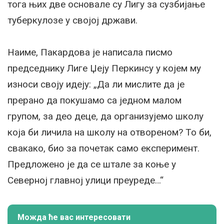
тога њих две основале су Лигу за сузбијање
туберкулозе у својој држави.
Наиме, Пакардова је написала писмо
председнику Лиге Џеју Перкинсу у којем му
износи своју идеју: „Да ли мислите да је
прерано да покушамо са једном малом
групом, за део деце, да организујемо школу
која би личила на школу на отвореном? То би,
свакако, био за почетак само експеримент.
Предложено је да се штале за коње у
Северној главној улици преуреде…“
Можда ће вас интересовати