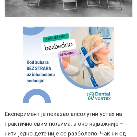
Експеримент је показао апсолутни успех на
практично свим пољима, а оно најважније –
нити једно дете није се разболело. Чак ни од