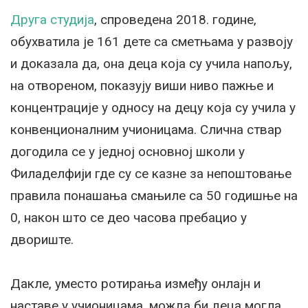
Друга студија
, спроведена 2018. године,
обухватила је 161 дете са сметњама у развоју
и доказала да, она деца која су учила напољу,
на отвореном, показују виши ниво пажње и
концентрације у односу на децу која су учила у
конвенционалним учионицама. Слична ствар
догодила се у једној основној школи у
Филаделфији где су се казне за непоштовање
правила понашања смањиле са 50 годишње на
0, након што се део часова пребацио у
двориште.
Дакле, уместо ротирања између онлајн и
наставе у учионицама, можда би деца могла