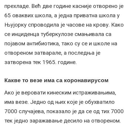
прехладе. Већ две године касније отворено је
65 оваквих школа, а једна приватна школа у
Њујорку спроводила је часове на крову. Како
се инциденца туберкулозе смањивала са
појавом антибиотика, тако су се и школе на
отвореном затварале, а последња је
затворена тек 1965. године.
Какве то везе има са коронавирусом
Ако је веровати кинеским истраживањима,
има везе. Једно од њих које је обухватило
7000 случајева, показало је да се од тих 7000
тек једно заражавање десило на отвореном.