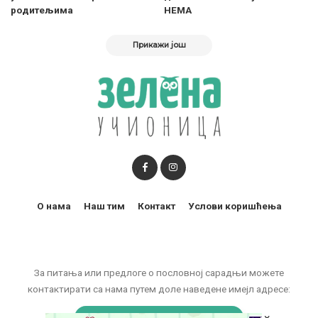
родитељима
НЕМА
Прикажи још
О нама
Наш тим
Контакт
Услови коришћења
За питања или предлоге о пословној сарадњи можете
контактирати са нама путем доле наведене имејл адресе:
marketing@zelenaucionica.com