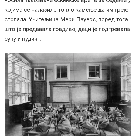
којима се налазило топло камење да им греје
стопала. Учитељица Мери Пауерс, поред тога
што је предавала градиво, деци је подгревала
супу и пудинг.