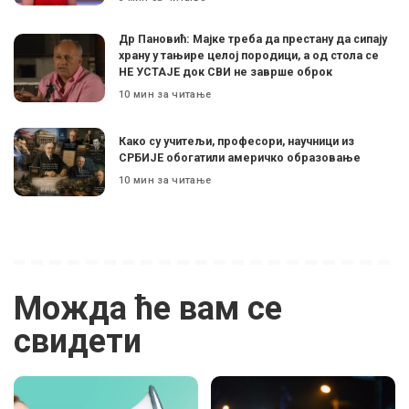
Др Пановић: Мајке треба да престану да сипају
храну у тањире целој породици, а од стола се
НЕ УСТАЈЕ док СВИ не заврше оброк
10 мин за читање
Како су учитељи, професори, научници из
СРБИЈЕ обогатили америчко образовање
10 мин за читање
Можда ће вам се
свидети