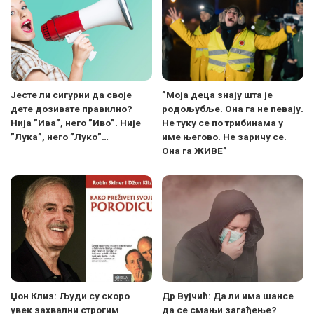
Јесте ли сигурни да своје
”Моја деца знају шта је
дете дозивате правилно?
родољубље. Она га не певају.
Нија ”Ива”, него ”Иво”. Није
Не туку се по трибинама у
”Лука”, него ”Луко”…
име његово. Не заричу се.
Она га ЖИВЕ”
Џон Клиз: Људи су скоро
Др Вујчић: Да ли има шансе
увек захвални строгим
да се смањи загађење?