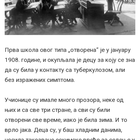
Прва школа овог типа „отворена“ је у јануару
1908. године, и окупљала је децу за коју се зна
да су била у контакту са туберкулозом, али
без изражених симптома.
Учионице су имале много прозора, неке од
њих и са све три стране, а сви су били
отворени све време, иако је била зима. И то
врло јака. Деца су, у баш хладним данима,
носила такозване ескимске вреће за седење у