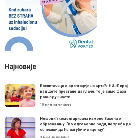
Најновије
Васпитачица о адаптацији на вртић: НИЈЕ крај
кад дете престане да плаче, то је само фаза
равнодушности
10 мин за читање
Нешовић коментарисала измене Закона о
образовању: ”Ко одговорно ради, не треба да
се плаши да ће изгубити лиценцу”
3 мин за читање