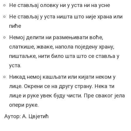
Не стављај оловку ни у уста ни на усне
Не стављај у уста ништа што није храна или
пиће
Немој делити ни размењивати воће,
слаткише, жваке, напола поједену храну,
пиштаљке, нити било шта што се ставља у
уста.
Никад немој кашљати или кијати неком у
лице. Окрени се на другу страну. Нека ти
лице и руке увек буду чисти. Пре сваког јела
опери руке.
Аутор: А. Цвјетић