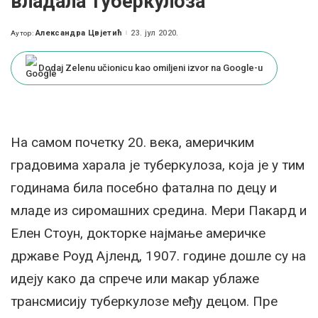
владала туберкулоза
Александра Цвјетић
23. јул 2020.
Аутор:
Posted
by
Dodaj Zelenu učionicu kao omiljeni izvor na Google-u
На самом почетку 20. века, америчким
градовима харала је туберкулоза, која је у тим
годинама била посебно фатална по децу и
младе из сиромашних средина. Мери Пакард и
Елен Стоун, докторке најмање америчке
државе Роуд Ајленд, 1907. године дошле су на
идеју како да спрече или макар ублаже
трансмисију туберкулозе међу децом. Пре