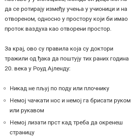
да се ротирају између учења у учионици и на
отвореном, односно у простору који би имао
проток ваздуха као отворени простор.
За крај, ово су правила која су доктори
тражили од ђака да поштују тих раних година
20. века у Роуд Ајленду:
Никад не пљуј по поду или плочнику
Немој чачкати нос и немој га брисати руком
или рукавом
Немој лизати прст кад треба да окренеш
страницу