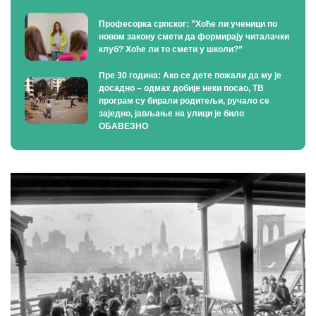
Професорка српског: ”Хоће ли ученици по
новом закону смети да формирају читалачки
клуб? Хоће ли то смети у школи?”
Пре 30 година: Ако се дете пожали да му је
досадно – одмах добије неки посао, ТВ
програм су бирали родитељи, ручало се
заједно, јављање на улици је било
ОБАВЕЗНО