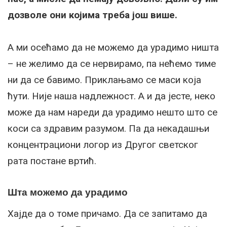
дозволе они којима треба још више.
А ми осећамо да не можемо да урадимо ништа
– не желимо да се нервирамо, па нећемо тиме
ни да се бавимо. Приклањамо се маси која
ћути. Није наша надлежност. А и да јесте, неко
може да нам нареди да урадимо нешто што се
коси са здравим разумом. Па да некадашњи
концентрациони логор из Другог светског
рата постане вртић.
Шта можемо да урадимо
Хајде да о томе причамо. Да се запитамо да