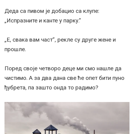
Деда са пивом је добацио са клупе:
„Испразните и канте у парку.”
„Е, свака вам част”, рекле су друге жене и
прошле.
Поред своје четворо деце ми смо нашле да
чистимо. А за два дана све ће опет бити пуно
ђубрета, па зашто онда то радимо?