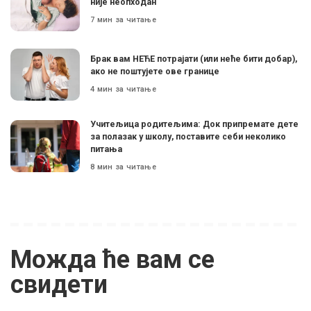
није неопходан
7 мин за читање
Брак вам НЕЋЕ потрајати (или неће бити добар),
ако не поштујете ове границе
4 мин за читање
Учитељица родитељима: Док припремате дете
за полазак у школу, поставите себи неколико
питања
8 мин за читање
Можда ће вам се
свидети