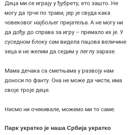
Деца ми се играју у ђубрету, ето зашто. Не
могу да трче по трави, јер је свуда кака
човековог најбољег пријатеља. А не могу ни
да дођу до справа за игру – премало их је. У
суседном блоку сам видела пацова величине
зеца и не желим да седим у леглу заразе.
Мама дечака са сметњама у развоју нам
доноси по фанту. Она не може да чисти, има
своје троје деце.
Нисмо ни очекивале, можемо ми то саме.
Парк укратко је наша Србија укратко