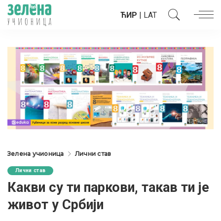
ЋИР
|
LAT
Зелена учионица
Лични став
Лични став
Какви су ти паркови, такав ти је
живот у Србији