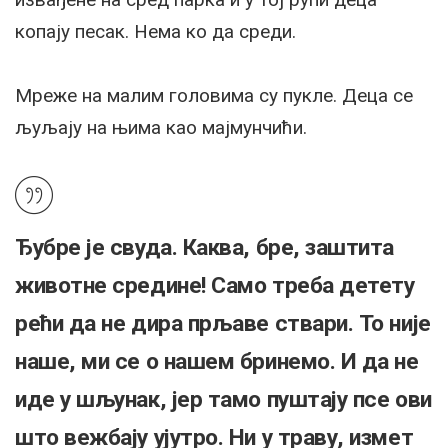
копају песак. Нема ко да среди.
Мреже на малим головима су пукле. Деца се
љуљају на њима као мајмунчићи.
Ђубре је свуда. Каква, бре, заштита
животне средине! Само треба детету
рећи да не дира прљаве ствари. То није
наше, ми се о нашем бринемо. И да не
иде у шљунак, јер тамо пуштају псе ови
што вежбају ујутро. Ни у траву, измет