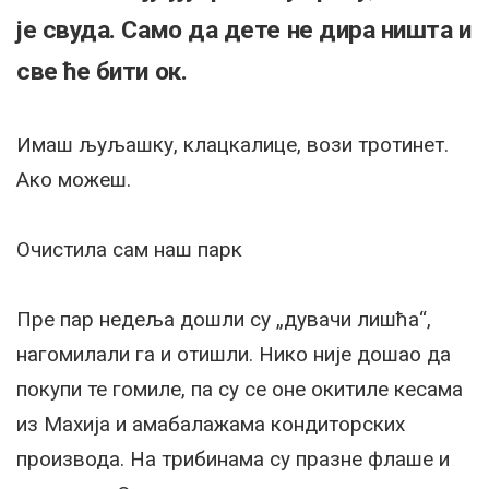
је свуда. Само да дете не дира ништа и
све ће бити ок.
Имаш љуљашку, клацкалице, вози тротинет.
Ако можеш.
Очистила сам наш парк
Пре пар недеља дошли су „дувачи лишћа“,
нагомилали га и отишли. Нико није дошао да
покупи те гомиле, па су се оне окитиле кесама
из Маxија и амабалажама кондиторских
производа. На трибинама су празне флаше и