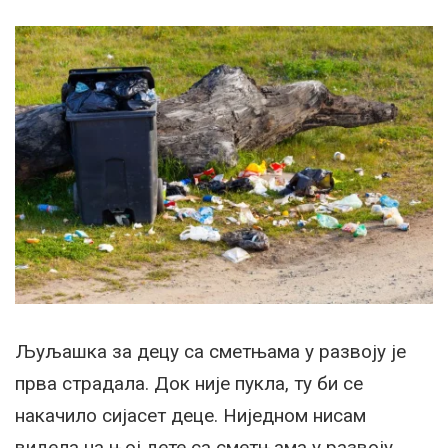
Љуљашка за децу са сметњама у развоју је
прва страдала. Док није пукла, ту би се
накачило сијасет деце. Ниједном нисам
видела на њој дете са сметњама у развоју.