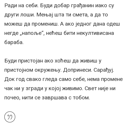
Ради на себи. Буди добар грађанин иако су
други лоши. Мењај шта ти смета, а да то
можеш да промениш. А ако једног дана одеш
негде „напоље“, нећеш бити некултивисана
бараба.
Буди пристојан ако хоћеш да живиш у
пристојном окружењу. Допринеси. Сарађуј.
Док год свако гледа само себе, нема промене
чак ни у згради у којој живимо. Свет није ни
почео, нити се завршава с тобом.