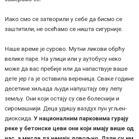
Иако смо се затворили у себе да бисмо се
заштитили, не осећамо се ништа сигурније.
Наше време је сурово. Мутни ликови обрћу
велике паре. На улици или у аутобусу неко
може да вас пребије или да напаствује ваше
дете јер га је оставила вереница. Сваке године
десетине хиљада људи напуштају ову лепу
земљу. Они који остају су све болеснији и
сиромашнији. Деца удишу ваздух пун угљен-
диоксида.
У националним парковима гурају
реке у бетонске цеви они који имају више од
нас, а мисле да немају довољно. Дали су им