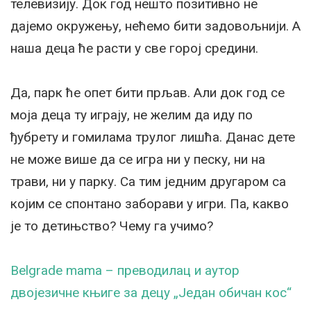
телевизију. Док год нешто позитивно не
дајемо окружењу, нећемо бити задовољнији. А
наша деца ће расти у све горој средини.
Да, парк ће опет бити прљав. Али док год се
моја деца ту играју, не желим да иду по
ђубрету и гомилама трулог лишћа. Данас дете
не може више да се игра ни у песку, ни на
трави, ни у парку. Са тим једним другаром са
којим се спонтано заборави у игри. Па, какво
је то детињство? Чему га учимо?
Belgrade mama – преводилац и аутор
двојезичне књиге за децу „Један обичан кос“