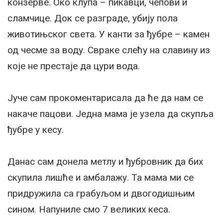
конзерве. Око клупа – пикавци, чепови и
сламчице. Док се разграде, убију пола
животињског света. У канти за ђубре – камен
од чесме за воду. Свраке слећу на славину из
које не престаје да цури вода.
Јуче сам прокоментарисала да ће да нам се
накаче пацови. Једна мама је узела да скупља
ђубре у кесу.
Данас сам донела метлу и ђубровник да бих
скупила лишће и амбалажу. Та мама ми се
придружила са грабуљом и двогодишњим
сином. Напуниле смо 7 великих кеса.