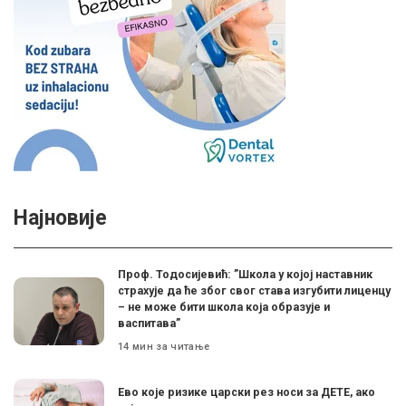
Најновије
Проф. Тодосијевић: ”Школа у којој наставник
страхује да ће због свог става изгубити лиценцу
– не може бити школа која образује и
васпитава”
14 мин за читање
Ево које ризике царски рез носи за ДЕТЕ, ако