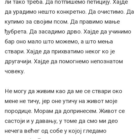
ли тако треба. Да потпишемо петицију. Хајде
да урадимо нешто конкретно. Да очистимо. Да
купимо за својим псом. Да правимо мање
ђубрета. Да засадимо дрво. Хајде да учинимо
бар оно мало што можемо, а што мења
ствари. Хајде да прихватимо неког ко је
другачији. Хајде да помогнемо непознатом
човеку.
Не могу да живим као да ме се ствари око
мене не тичу, јер оне утичу на живот моје
породице. Морам да допринесем. Живот се
састоји и у давању, у томе да смо ми део
нечега већег од собе у којој гледамо