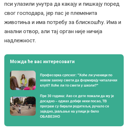
пси улазили унутра да какају и пишкају поред
свог господара, јер пас је племенита
животиња и има потребу за блискошћу. Има и
анални отвор, али тај орган није ничија
надлежност.
Можда ће вас интересовати
Професорка српског: ”Хоће ли ученици по
новом закону смети да формирају читалачки
клуб? Хоће ли то смети у школи?”
Пре 30 година: Ако се дете пожали да му је
досадно – одмах добије неки посао, ТВ
програм су бирали родитељи, ручало се
заједно, јављање на улици је било
ОБАВЕЗНО