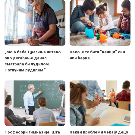
„Моја баба Драгиња читаво
Како је то бити ”нечији” син
ово догађање данас
или ћерка
сматрала би лудилом.
Потпуним лудилом.”
Професори гимназије: Шта
Какви проблеми чекају децу