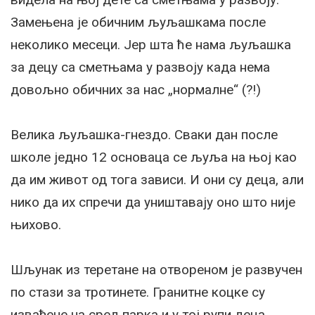
Замењена је обичним љуљашкама после
неколико месеци. Јер шта ће нама љуљашка
за децу са сметњама у развоју када нема
довољно обичних за нас „нормалне“ (?!)
Велика љуљашка-гнездо. Сваки дан после
школе једно 12 основаца се љуља на њој као
да им живот од тога зависи. И они су деца, али
нико да их спречи да уништавају оно што није
њихово.
Шљунак из теретане на отвореном је развучен
по стази за тротинете. Гранитне коцке су
извађене на сред парка и у тој рупи деца