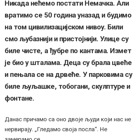
Никада нећемо постати Немачка. Али
вратимо се 50 година уназад и будимо
на том цивилизацијском нивоу. Били
смо љубазнији и пристојнији. Улице су
биле чисте, а ђубре по кантама. Измет
је био у шталама. Деца су брала цвеће
и пењала се на дрвеће. У парковима су
биле љуљашке, тобогани, скулптуре и
фонтане.
Данас причамо са оно двоје људи који нас не
нервирају. „Гледамо своја посла“. Не
замерамо се.