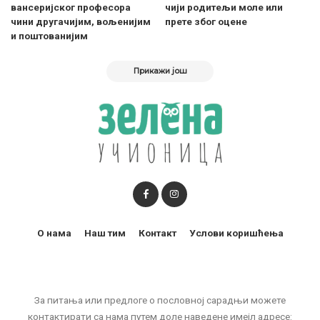
вансеријског професора
чији родитељи моле или
чини другачијим, вољенијим
прете због оцене
и поштованијим
Прикажи још
О нама
Наш тим
Контакт
Услови коришћења
За питања или предлоге о пословној сарадњи можете
контактирати са нама путем доле наведене имејл адресе: