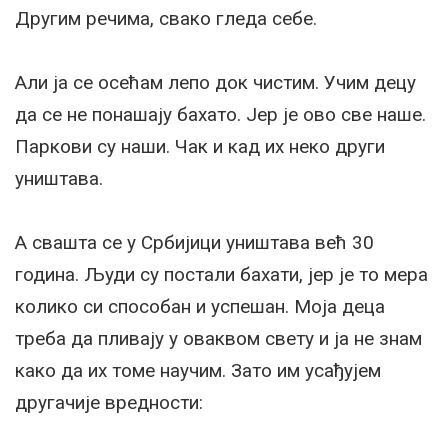
Другим речима, свако гледа себе.
Али ја се осећам лепо док чистим. Учим децу
да се не понашају бахато. Јер је ово све наше.
Паркови су наши. Чак и кад их неко други
уништава.
А свашта се у Србијици уништава већ 30
година. Људи су постали бахати, јер је то мера
колико си способан и успешан. Моја деца
треба да пливају у оваквом свету и ја не знам
како да их томе научим. Зато им усађујем
другачије вредности: