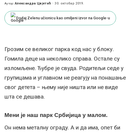
Александра Цвјетић
30. октобар 2019.
Аутор:
Posted
by
Dodaj Zelenu učionicu kao omiljeni izvor na Google-u
Грозим се великог парка код нас у блоку.
Гомила деце на неколико справа. Остале су
изломљене. Ђубре је свуда. Родитељи седе у
групицама и углавном не реагују на понашање
свог детета – њему није ништа или не виде
шта се дешава.
Мени је наш парк Србијица у малом.
Он нема металну ограду. А и да има, опет би