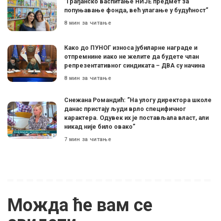
”Грађанско васпитање НИЈЕ предмет за
попуњавање фонда, већ улагање у будућност”
8 мин за читање
Како до ПУНОГ износа јубиларне награде и
отпремнине иако не желите да будете члан
репрезентативног синдиката – ДВА су начина
8 мин за читање
Снежана Романдић: ”На улогу директора школе
данас пристају људи врло специфичног
карактера. Одувек их је постављала власт, али
никад није било овако”
7 мин за читање
Можда ће вам се