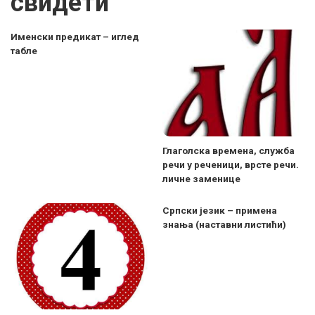
свидети
Именски предикат – иглед
табле
Глаголска времена, служба
речи у реченици, врсте речи.
личне заменице
Српски језик – примена
знања (наставни листићи)