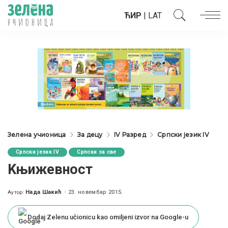
ЋИР
|
LAT
Зелена учионица
За децу
IV Разред
Српски језик IV
Српски језик IV
Српски за све
Kњижевност
Нада Шакић
23. новембар 2015.
Аутор:
Posted
by
Dodaj Zelenu učionicu kao omiljeni izvor na Google-u