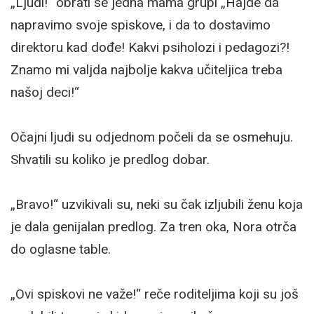
„Ljudi!“ obrati se jedna mama grupi „Hajde da
napravimo svoje spiskove, i da to dostavimo
direktoru kad dođe! Kakvi psiholozi i pedagozi?!
Znamo mi valjda najbolje kakva učiteljica treba
našoj deci!“
Očajni ljudi su odjednom počeli da se osmehuju.
Shvatili su koliko je predlog dobar.
„Bravo!“ uzvikivali su, neki su čak izljubili ženu koja
je dala genijalan predlog. Za tren oka, Nora otrča
do oglasne table.
„Ovi spiskovi ne važe!“ reče roditeljima koji su još