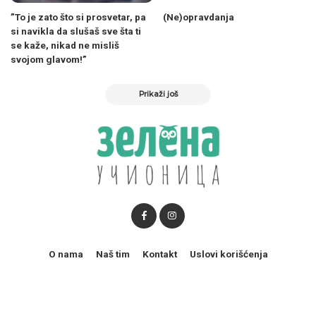
”To je zato što si prosvetar, pa
(Ne)opravdanja
si navikla da slušaš sve šta ti
se kaže, nikad ne misliš
svojom glavom!”
Prikaži još
O nama
Naš tim
Kontakt
Uslovi korišćenja