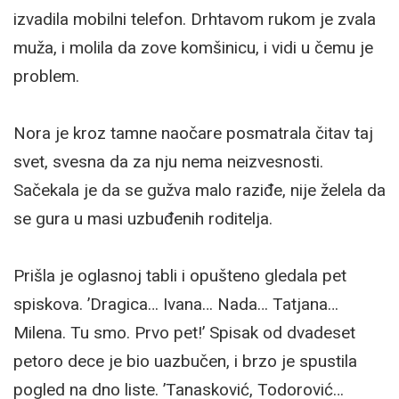
izvadila mobilni telefon. Drhtavom rukom je zvala
muža, i molila da zove komšinicu, i vidi u čemu je
problem.
Nora je kroz tamne naočare posmatrala čitav taj
svet, svesna da za nju nema neizvesnosti.
Sačekala je da se gužva malo raziđe, nije želela da
se gura u masi uzbuđenih roditelja.
Prišla je oglasnoj tabli i opušteno gledala pet
spiskova. ’Dragica… Ivana… Nada… Tatjana…
Milena. Tu smo. Prvo pet!’ Spisak od dvadeset
petoro dece je bio uazbučen, i brzo je spustila
pogled na dno liste. ’Tanasković, Todorović…