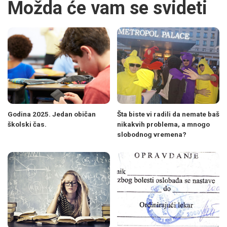
Možda će vam se svideti
Godina 2025. Jedan običan
Šta biste vi radili da nemate baš
školski čas.
nikakvih problema, a mnogo
slobodnog vremena?