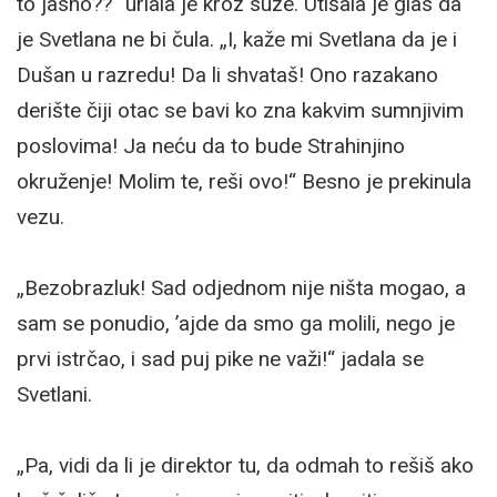
to jasno??“ urlala je kroz suze. Utišala je glas da
je Svetlana ne bi čula. „I, kaže mi Svetlana da je i
Dušan u razredu! Da li shvataš! Ono razakano
derište čiji otac se bavi ko zna kakvim sumnjivim
poslovima! Ja neću da to bude Strahinjino
okruženje! Molim te, reši ovo!“ Besno je prekinula
vezu.
„Bezobrazluk! Sad odjednom nije ništa mogao, a
sam se ponudio, ’ajde da smo ga molili, nego je
prvi istrčao, i sad puj pike ne važi!“ jadala se
Svetlani.
„Pa, vidi da li je direktor tu, da odmah to rešiš ako