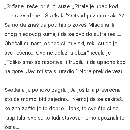
„Srđane“ reče, brišući suze. „Strale je upao kod
one razvedene… Šta ’kako’? Otkud ja znam kako??
Samo da znaš da pod hitno zoveš Mladena ili
onog njegovog kuma, i da se ovo do sutra reši….
Obećali su nam, odneo si im viski, rekli su da je
sve rešeno… Ovo ne dolazi u obzir“ jecala je.
„Toliko smo se raspitivali i trudili… i da upadne kod
najgore! Javi mi šta si uradio!“ Nora prekide vezu.
Svetlana je ponovo zagrli. „Ja još bila presrećna
što će momci biti zajedno… Nemoj da se sekiraš,
ko zna zašto je to dobro… Ipak, to sve što si se
raspitala, sve su to tuđi stavovi, nismo upoznali te
žene…“