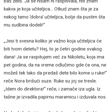
baš želiš. Ja se nisam ni raspitivala, niti znam
kakva je koja učiteljica… Otkud znam šta je za
nekog tamo ’dobra’ učiteljica, bolje da pustim šta
mu sudbina dodeli!“
„Jesi ti svesna koliko je važno koja učiteljica će
biti tvom detetu? Hej, to je četiri godine svakog
dana! Ja se raspitujem već za Nikoletu, koja ima
pet godina, da na vreme odlučimo gde će ona, ne
možeš tek tako da predaš dete bilo kome u ruke!“
reče Nora brišući suze. Ruke su joj se tresle.
„Idem do direktora!“ reče, i zamače iza ugla. Iz
tašne je izvadila papirnu maramicu i izduvala nos.