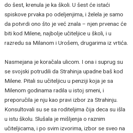
do šest, krenula je ka školi. U šest će istaći
spiskove prvaka po odeljenjima, i želela je samo
da potvrdi ono što je već znala – njen prvenac će
biti kod Milene, najbolje učiteljice u školi, i u
razredu sa Milanom i Urošem, drugarima iz vrtića.
Nasmejana je koračala ulicom. I ona i suprug su
se svojski potrudili da Strahinja upadne baš kod
Milene. Pitali su učiteljicu u penziji koja je sa
Milenom godinama radila u istoj smeni, i
preporučila je nju kao pravi izbor za Strahinju.
Konsultovali su se sa roditeljima čija deca su išla
u istu školu. Slušala je mišljenja o raznim
učiteljicama, i po svim izvorima, izbor se sveo na