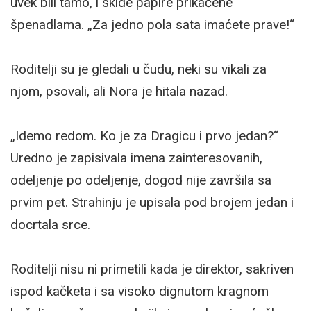
uvek bili tamo, i skide papire prikačene
špenadlama. „Za jedno pola sata imaćete prave!“
Roditelji su je gledali u čudu, neki su vikali za
njom, psovali, ali Nora je hitala nazad.
„Idemo redom. Ko je za Dragicu i prvo jedan?“
Uredno je zapisivala imena zainteresovanih,
odeljenje po odeljenje, dogod nije završila sa
prvim pet. Strahinju je upisala pod brojem jedan i
docrtala srce.
Roditelji nisu ni primetili kada je direktor, sakriven
ispod kačketa i sa visoko dignutom kragnom