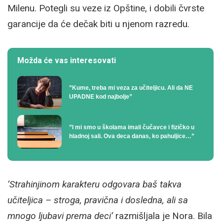
Milenu. Potegli su veze iz Opštine, i dobili čvrste
garancije da će dečak biti u njenom razredu.
Možda će vas interesovati
”Kume, treba mi veza za učiteljicu. Ali da NE
UPADNE kod najbolje”
”I mi smo u školama imali čučavce i fizičko u
hladnoj sali. Ova deca danas, ko pahuljice…”
’Strahinjinom karakteru odgovara baš takva
učiteljica – stroga, pravična i dosledna, ali sa
mnogo ljubavi prema deci’
razmišljala je Nora. Bila