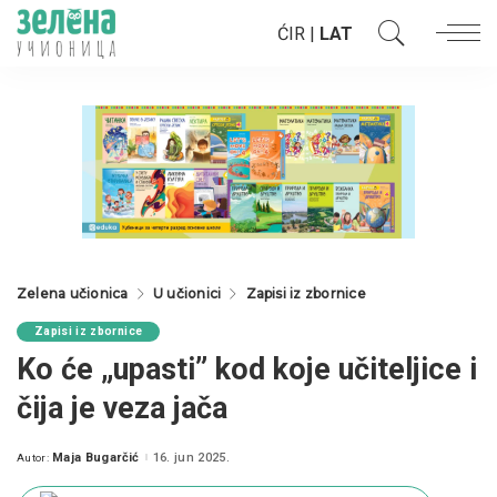
ĆIR
|
LAT
Zelena učionica
U učionici
Zapisi iz zbornice
Zapisi iz zbornice
Ko će „upasti” kod koje učiteljice i
čija je veza jača
Maja Bugarčić
16. jun 2025.
Autor:
Posted
by