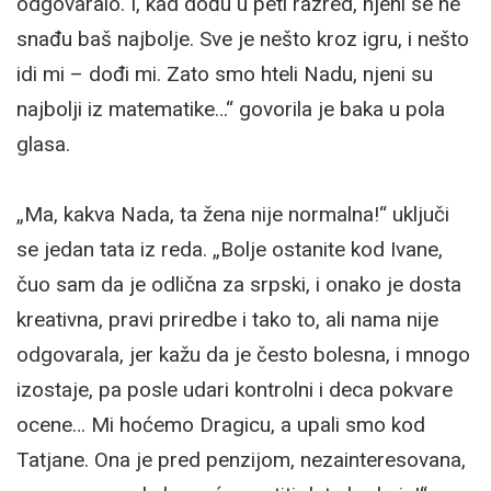
odgovaralo. I, kad dođu u peti razred, njeni se ne
snađu baš najbolje. Sve je nešto kroz igru, i nešto
idi mi – dođi mi. Zato smo hteli Nadu, njeni su
najbolji iz matematike…“ govorila je baka u pola
glasa.
„Ma, kakva Nada, ta žena nije normalna!“ uključi
se jedan tata iz reda. „Bolje ostanite kod Ivane,
čuo sam da je odlična za srpski, i onako je dosta
kreativna, pravi priredbe i tako to, ali nama nije
odgovarala, jer kažu da je često bolesna, i mnogo
izostaje, pa posle udari kontrolni i deca pokvare
ocene… Mi hoćemo Dragicu, a upali smo kod
Tatjane. Ona je pred penzijom, nezainteresovana,