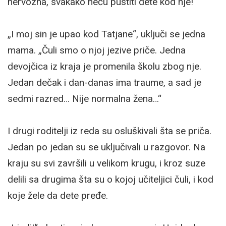
nervozna, svakako neću pustiti dete kod nje!“
„I moj sin je upao kod Tatjane“, uključi se jedna
mama. „Čuli smo o njoj jezive priče. Jedna
devojčica iz kraja je promenila školu zbog nje.
Jedan dečak i dan-danas ima traume, a sad je
sedmi razred… Nije normalna žena…“
I drugi roditelji iz reda su osluškivali šta se priča.
Jedan po jedan su se uključivali u razgovor. Na
kraju su svi završili u velikom krugu, i kroz suze
delili sa drugima šta su o kojoj učiteljici čuli, i kod
koje žele da dete pređe.