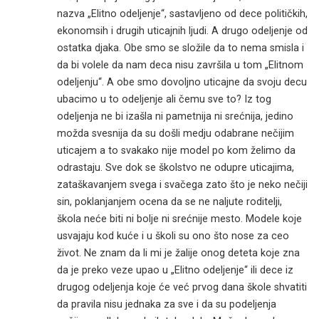
nazva „Elitno odeljenje“, sastavljeno od dece političkih,
ekonomsih i drugih uticajnih ljudi. A drugo odeljenje od
ostatka djaka. Obe smo se složile da to nema smisla i
da bi volele da nam deca nisu završila u tom „Elitnom
odeljenju“. A obe smo dovoljno uticajne da svoju decu
ubacimo u to odeljenje ali čemu sve to? Iz tog
odeljenja ne bi izašla ni pametnija ni srećnija, jedino
možda svesnija da su došli medju odabrane nečijim
uticajem a to svakako nije model po kom želimo da
odrastaju. Sve dok se školstvo ne odupre uticajima,
zataškavanjem svega i svačega zato što je neko nečiji
sin, poklanjanjem ocena da se ne naljute roditelji,
škola neće biti ni bolje ni srećnije mesto. Modele koje
usvajaju kod kuće i u školi su ono što nose za ceo
život. Ne znam da li mi je žalije onog deteta koje zna
da je preko veze upao u „Elitno odeljenje“ ili dece iz
drugog odeljenja koje će već prvog dana škole shvatiti
da pravila nisu jednaka za sve i da su podeljenja