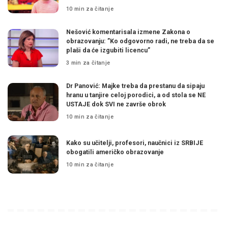
10 min za čitanje
Nešović komentarisala izmene Zakona o
obrazovanju: ”Ko odgovorno radi, ne treba da se
plaši da će izgubiti licencu”
3 min za čitanje
Dr Panović: Majke treba da prestanu da sipaju
hranu u tanjire celoj porodici, a od stola se NE
USTAJE dok SVI ne završe obrok
10 min za čitanje
Kako su učitelji, profesori, naučnici iz SRBIJE
obogatili američko obrazovanje
10 min za čitanje