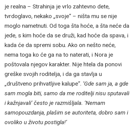
je realna – Strahinja je vrlo zahtevno dete,
tvrdoglavo, nekako „svoje“ – ništa mu se nije
moglo nametnuti. Od toga šta hoće, a šta neće da
jede, s kim hoće da se druži, kad hoće da spava, i
kada će da spremi sobu. Ako on nešto neće,
nema toga ko će ga na to naterati, i Nora je
poštovala njegov karakter. Nije htela da ponovi
greške svojih roditelja, i da ga stavlja u
„društveno prihvatljive kalupe“.
’Gde sam ja, a gde
sam mogla biti, samo da me roditelji nisu sputavali
i kažnjavali’ često je razmišljala. ’Nemam
samopouzdanja, plašim se autoriteta, dobro sam i
ovoliko u životu postigla!’