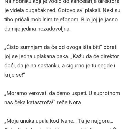
Na hodniku koji je vodio do kancelarije direktora
je videla dugačak red. Gotovo svi plakali. Neki su
tiho pričali mobilnim telefonom. Bilo joj je jasno
da nije jedina nezadovoljna.
„Čisto sumnjam da će od ovoga išta biti“ obrati
joj se jedna uplakana baka. „Kažu da će direktor
doći, da je na sastanku, a sigurno je tu negde i
krije se!“
„Moramo verovati da ćemo uspeti. U suprotnom
nas čeka katastrofa!“ reče Nora.
„Moja unuka upala kod Ivane… Ta je najgora…