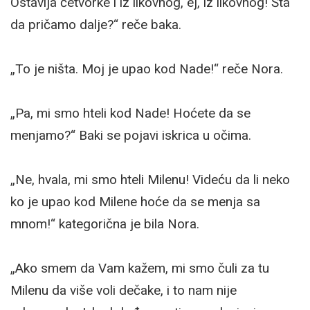
Ostavlja četvorke i iz likovnog, ej, iz likovnog! Šta
da pričamo dalje?“ reče baka.
„To je ništa. Moj je upao kod Nade!“ reče Nora.
„Pa, mi smo hteli kod Nade! Hoćete da se
menjamo?“ Baki se pojavi iskrica u očima.
„Ne, hvala, mi smo hteli Milenu! Videću da li neko
ko je upao kod Milene hoće da se menja sa
mnom!“ kategorična je bila Nora.
„Ako smem da Vam kažem, mi smo čuli za tu
Milenu da više voli dečake, i to nam nije