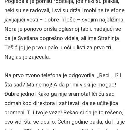
Pogledala je gomilu roditelja, još neki su plakali,
neki su se radovali, i svi su držali mobilne telefone
javljajući vesti – dobre ili loše – svojim najbližima.
Nora je ponovo prišla oglasnoj tabli, nadajući se
da je Svetlana pogrešno videla, ali ime Strahinja
Tešić joj je prvo upalo u oči u listi za prvo tri.
Naglas je zajecala.
Na prvo zvono telefona je odgovorila. „Reci… I? I
šta sad? Ma nemoj! A da primi viski je mogao!
Đubre jedno! Kako ga nije sramota! Ići ću sad
odmah kod direktora i zahtevati da se učiteljica
promeni. Ti i tvoje veze! Rekao si da je to rešeno, i
evo vidi šta se desilo. Četiri godine pakla, da li ti je