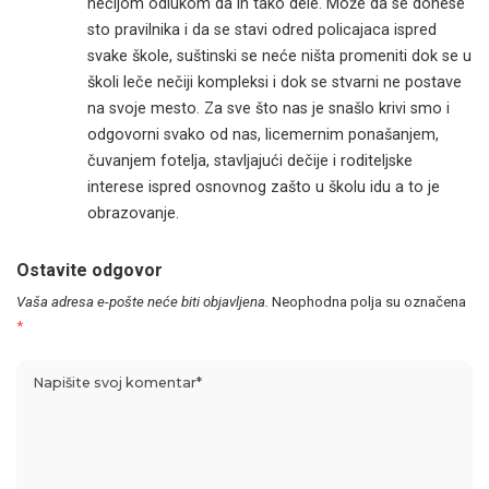
nečijom odlukom da ih tako dele. Može da se donese
sto pravilnika i da se stavi odred policajaca ispred
svake škole, suštinski se neće ništa promeniti dok se u
školi leče nečiji kompleksi i dok se stvarni ne postave
na svoje mesto. Za sve što nas je snašlo krivi smo i
odgovorni svako od nas, licemernim ponašanjem,
čuvanjem fotelja, stavljajući dečije i roditeljske
interese ispred osnovnog zašto u školu idu a to je
obrazovanje.
Ostavite odgovor
Vaša adresa e-pošte neće biti objavljena.
Neophodna polja su označena
*