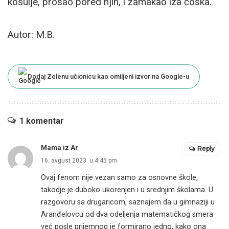
košulje, prošao pored njih, i zamakao iza ćoška.
Autor: M.B.
Dodaj Zelenu učionicu kao omiljeni izvor na Google-u
1 komentar
Mama iz Ar
Reply
16. avgust 2023. u 4:45 pm
Ovaj fenom nije vezan samo za osnovne škole,
takodje je duboko ukorenjen i u srednjim školama. U
razgovoru sa drugaricom, saznajem da u gimnaziji u
Aranđelovcu od dva odeljenja matematičkog smera
već posle prijemnog je formirano jedno, kako ona