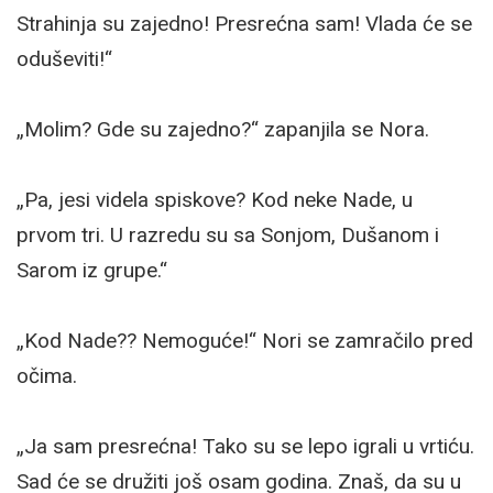
Strahinja su zajedno! Presrećna sam! Vlada će se
oduševiti!“
„Molim? Gde su zajedno?“ zapanjila se Nora.
„Pa, jesi videla spiskove? Kod neke Nade, u
prvom tri. U razredu su sa Sonjom, Dušanom i
Sarom iz grupe.“
„Kod Nade?? Nemoguće!“ Nori se zamračilo pred
očima.
„Ja sam presrećna! Tako su se lepo igrali u vrtiću.
Sad će se družiti još osam godina. Znaš, da su u