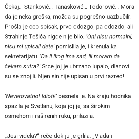
Čekaj… Stanković… Tanasković… Todorović… Mora
da je neka greška, možda su pogrešno uazbučili’.
Prošla je ceo spisak, prvo odozgo, pa odozdo, ali
Strahinje Tešića nigde nije bilo.
’Oni nisu normalni,
nisu mi upisali dete’
pomislila je, i krenula ka
sekretarijatu.
’Da li ikog ima sad, ili moram da
čekam sutra?’
Srce joj je ubrzano lupalo, dlanovi
su se znojili. Njen sin nije upisan u prvi razred!
’Neverovatno! Idioti!’
besnela je. Na kraju hodnika
spazila je Svetlanu, koja joj je, sa širokim
osmehom i raširenih ruku, prilazila.
„Jesi videla?“ reče dok ju je grlila. „Vlada i