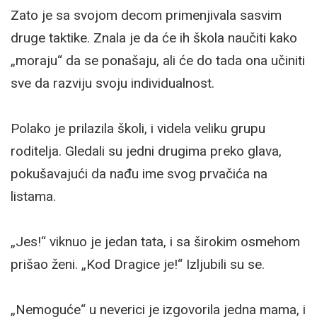
Zato je sa svojom decom primenjivala sasvim
druge taktike. Znala je da će ih škola naučiti kako
„moraju“ da se ponašaju, ali će do tada ona učiniti
sve da razviju svoju individualnost.
Polako je prilazila školi, i videla veliku grupu
roditelja. Gledali su jedni drugima preko glava,
pokušavajući da nađu ime svog prvačića na
listama.
„Jes!“ viknuo je jedan tata, i sa širokim osmehom
prišao ženi. „Kod Dragice je!“ Izljubili su se.
„Nemoguće“ u neverici je izgovorila jedna mama, i