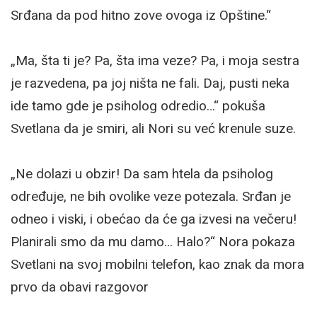
Srđana da pod hitno zove ovoga iz Opštine.“
„Ma, šta ti je? Pa, šta ima veze? Pa, i moja sestra
je razvedena, pa joj ništa ne fali. Daj, pusti neka
ide tamo gde je psiholog odredio…“ pokuša
Svetlana da je smiri, ali Nori su već krenule suze.
„Ne dolazi u obzir! Da sam htela da psiholog
određuje, ne bih ovolike veze potezala. Srđan je
odneo i viski, i obećao da će ga izvesi na večeru!
Planirali smo da mu damo… Halo?“ Nora pokaza
Svetlani na svoj mobilni telefon, kao znak da mora
prvo da obavi razgovor