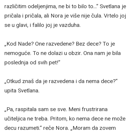
različitim odeljenjima, ne bi to bilo to…“ Svetlana je
pričala i pričala, ali Nora je više nije čula. Vrtelo joj
se u glavi, i falilo joj je vazduha.
„Kod Nade? One razvedene? Bez dece? To je
nemoguće. To ne dolazi u obzir. Ona nam je bila
poslednja od svih pet!“
„Otkud znaš da je razvedena i da nema dece?“
upita Svetlana.
„Pa, raspitala sam se sve. Meni frustrirana
učiteljica ne treba. Pritom, ko nema dece ne može
decu razumeti.“ reče Nora. „Moram da zovem