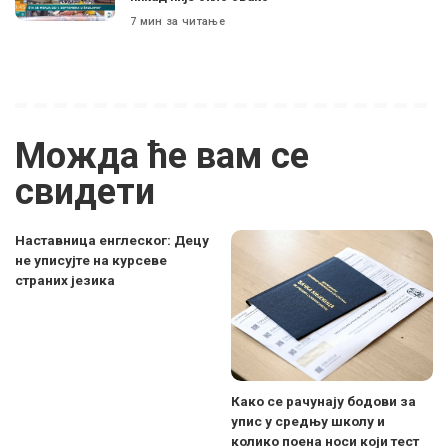
7 мин за читање
Можда ће вам се
свидети
Наставница енглеског: Децу
не уписујте на курсеве
страних језика
Како се рачунају бодови за
упис у средњу школу и
колико поена носи који тест