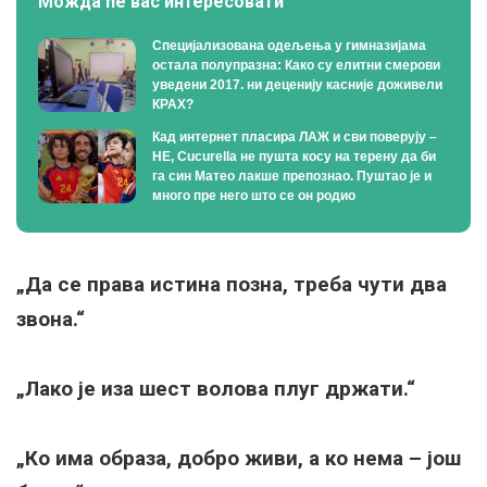
Можда ће вас интересовати
Специјализована одељења у гимназијама
остала полупразна: Како су елитни смерови
уведени 2017. ни деценију касније доживели
КРАХ?
Кад интернет пласира ЛАЖ и сви поверују –
НЕ, Cucurella не пушта косу на терену да би
га син Матео лакше препознао. Пуштао је и
много пре него што се он родио
„Да се права истина позна, треба чути два
звона.“
„Лако је иза шест волова плуг држати.“
„Ко има образа, добро живи, а ко нема – још