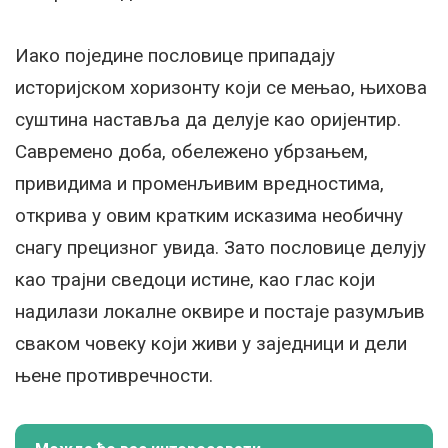
Иако поједине пословице припадају
историјском хоризонту који се мењао, њихова
суштина наставља да делује као оријентир.
Савремено доба, обележено убрзањем,
привидима и променљивим вредностима,
открива у овим кратким исказима необичну
снагу прецизног увида. Зато пословице делују
као трајни сведоци истине, као глас који
надилази локалне оквире и постаје разумљив
сваком човеку који живи у заједници и дели
њене противречности.