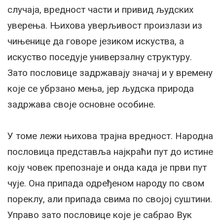
случаја, вредност части и привид људских
уверења. Њихова уверљивост произлази из
чињенице да говоре језиком искуства, а
искуство поседује универзалну структуру.
Зато пословице задржавају значај и у времену
које се убрзано мења, јер људска природа
задржава своје основне особине.
У томе лежи њихова трајна вредност. Народна
пословица представља најкраћи пут до истине
коју човек препознаје и онда када је први пут
чује. Она припада одређеном народу по свом
пореклу, али припада свима по својој суштини.
Управо зато пословице које је сабрао Вук