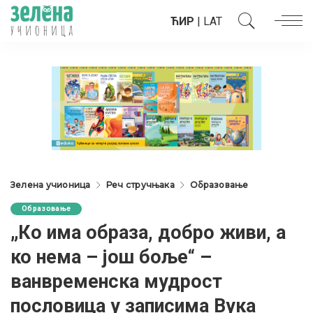
ЋИР
|
LAT
Зелена учионица
Реч стручњака
Образовање
Образовање
„Ко има образа, добро живи, а
ко нема – још боље“ –
ванвременска мудрост
пословица у записима Вука