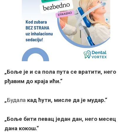
„Боље је и са пола пута се вратити, него
рђавим до краја ићи.“
„
Будала
кад ћути, мисле да је мудар.“
„Боље бити певац један дан, него месец
дана кокош.“