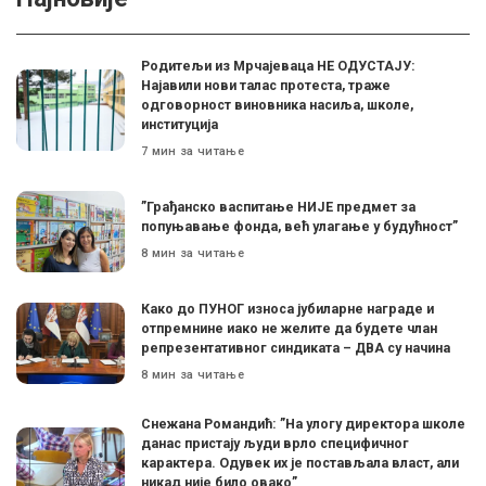
Родитељи из Мрчајеваца НЕ ОДУСТАЈУ:
Најавили нови талас протеста, траже
одговорност виновника насиља, школе,
институција
7 мин за читање
”Грађанско васпитање НИЈЕ предмет за
попуњавање фонда, већ улагање у будућност”
8 мин за читање
Како до ПУНОГ износа јубиларне награде и
отпремнине иако не желите да будете члан
репрезентативног синдиката – ДВА су начина
8 мин за читање
Снежана Романдић: ”На улогу директора школе
данас пристају људи врло специфичног
карактера. Одувек их је постављала власт, али
никад није било овако”