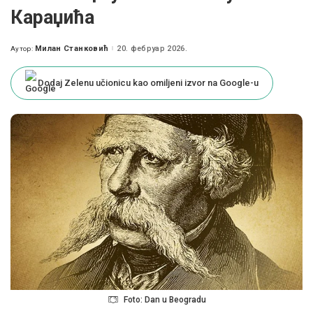
Караџића
Милан Станковић
20. фебруар 2026.
Аутор:
Posted
by
Dodaj Zelenu učionicu kao omiljeni izvor na Google-u
Foto: Dan u Beogradu