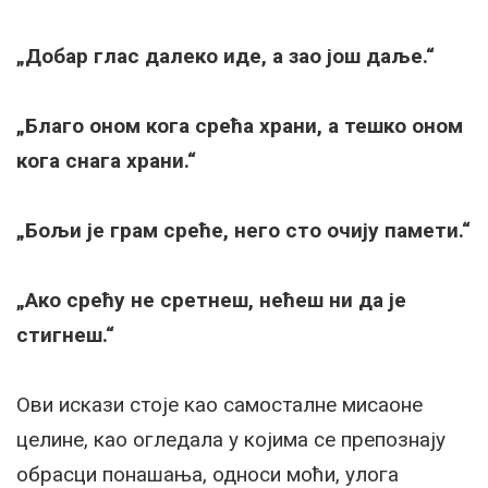
„Добар глас далеко иде, а зао још даље.“
„Благо оном кога срећа храни, а тешко оном
кога снага храни.“
„Бољи је грам среће, него сто очију памети.“
„Ако срећу не сретнеш, нећеш ни да је
стигнеш.“
Ови искази стоје као самосталне мисаоне
целине, као огледала у којима се препознају
обрасци понашања, односи моћи, улога