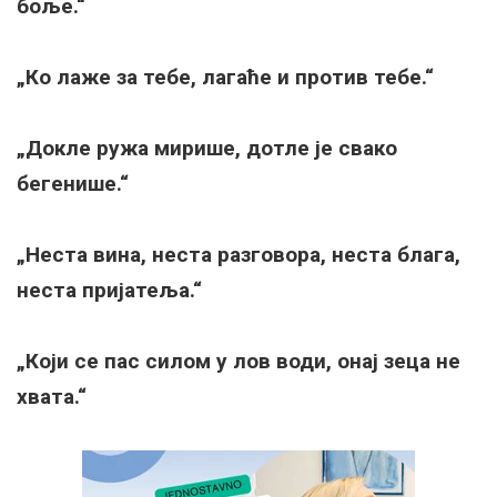
боље.“
„Ко лаже за тебе, лагаће и против тебе.“
„Докле ружа мирише, дотле је свако
бегенише.“
„Неста вина, неста разговора, неста блага,
неста пријатеља.“
„Који се пас силом у лов води, онај зеца не
хвата.“