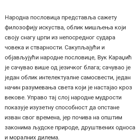
Народна пословица представља сажету
филозофију искуства, облик мишљења који
своју снагу црпи из непосредног судара
човека и стварности. Сакупљајући и
објављујући народне пословице, Вук Караџић
је сачувао више од језичког блага; сачувао је
један облик интелектуалне самосвести, један
начин разумевања света који је настајао кроз
векове. Управо тај слој народне мудрости
показује изузетну способност да опстане
изван свог времена, јер почива на општим
законима људске природе, друштвених односа
и моралних дилема.