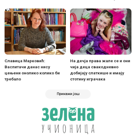
Славица Марковић:
На дечја права жале се и они
Васпитачи данас нису
чија деца свакодневно
цењени онолико колико би
добијају слаткише и имају
требало
стотину играчака
Прикажи још