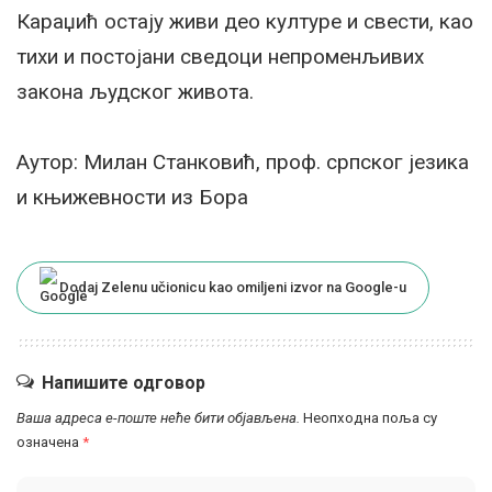
Караџић остају живи део културе и свести, као
тихи и постојани сведоци непроменљивих
закона људског живота.
Аутор: Милан Станковић, проф. српског језика
и књижевности из Бора
Dodaj Zelenu učionicu kao omiljeni izvor na Google-u
Напишите одговор
Ваша адреса е-поште неће бити објављена.
Неопходна поља су
означена
*