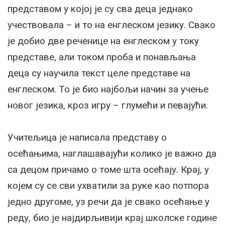
представом у којој је су сва деца једнако
учествовала – и то на енглеском језику. Свако
је добио две реченице на енглеском у току
представе, али током проба и понављања
деца су научила текст целе представе на
енглеском. То је био најбољи начин за учење
новог језика, кроз игру – глумећи и певајући.
Учитељица је написала представу о
осећањима, наглашавајући колико је важно да
са децом причамо о томе шта осећају. Крај, у
којем су се сви ухватили за руке као потпора
једно другоме, уз речи да је свако осећање у
реду, био је најдирљивији крај школске године