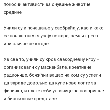
поносни активисти за очување животне
средине.
Учили су и понашање у саобраћају, као и како
се понашати у случају пожара, земљотреса
или сличне непогоде.
Уз све то, учили су кроз свакодневну игру –
организовали су маскенбале, креативне
радионице, божићни вашар на ком су успели
да зараде довољно да купе нове лопте за
физичко, и плате себи улазнице за позоришне
и биоскопске представе.