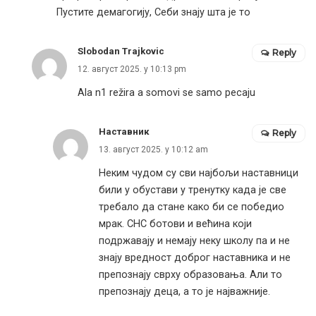
Пустите демагогију, Себи знају шта је то
Slobodan Trajkovic
Reply
12. август 2025. у 10:13 pm
Ala n1 režira a somovi se samo pecaju
Наставник
Reply
13. август 2025. у 10:12 am
Неким чудом су сви најбољи наставници
били у обустави у тренутку када је све
требало да стане како би се победио
мрак. СНС ботови и већина који
подржавају и немају неку школу па и не
знају вредност доброг наставника и не
препознају сврху образовања. Али то
препознају деца, а то је најважније.