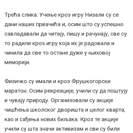
Трећа слика: Учење кроз игру Низали су се
дани наших првачића и, осим што су успешно
савладавали да читају, пишу и рачунају, све су
то радили кроз игру која их је радовала и
чинила да све то остане дуже у њиховој
меморији.
Физичко су имали и кроз Фрушкогорски
маратон. Осим рекреације, учили су да поштују
и чувају природу. Организовали су акције
чишћења школског дворишта и целог кварта,
као и сађења нових биљака. Кроз те акције
учили су шта значи активизам и сви су били