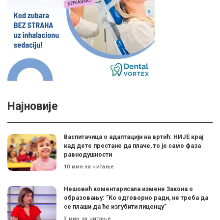
Најновије
Васпитачица о адаптацији на вртић: НИЈЕ крај
кад дете престане да плаче, то је само фаза
равнодушности
10 мин за читање
Нешовић коментарисала измене Закона о
образовању: ”Ко одговорно ради, не треба да
се плаши да ће изгубити лиценцу”
3 мин за читање