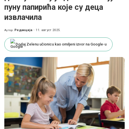
пуну папирића које су деца
извлачила
Редакција
11. август 2025.
Аутор:
Posted
by
Dodaj Zelenu učionicu kao omiljeni izvor na Google-u