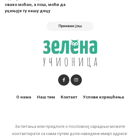
свако моћан, а лош, моћи да
уце­њује ту нашу децу
Прикажи још
О нама
Наш тим
Контакт
Услови коришћења
За питања или предлоге о пословној сарадњи можете
контактирати са нама путем доле наведене имејл адресе: