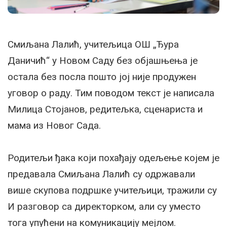
Смиљана Лалић, учитељица ОШ „Ђура
Даничић“ у Новом Саду без објашњења је
остала без посла пошто јој није продужен
уговор о раду. Тим поводом текст је написала
Милица Стојанов, редитељка, сценариста и
мама из Новог Сада.
Родитељи ђака који похађају одељење којем је
предавала Смиљана Лалић су одржавали
више скупова подршке учитељици, тражили су
И разговор са директорком, али су уместо
тога упућени на комуникацију мејлом.