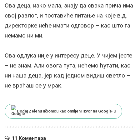
Ова деца, иако мала, знају да свака прича има
свој разлог, и поставиће питање на које в.д.
директорке неће имати одговор – као што га
немамо ни ми.
Ова одлука није у интересу деце. У чијем јесте
– не знам. Али овога пута, нећемо ћутати, као
ни наша деца, јер кад једном видиш светло –
не враћаш се у мрак.
Dodaj Zelenu učionicu kao omiljeni izvor na Google-u
11 Коментара