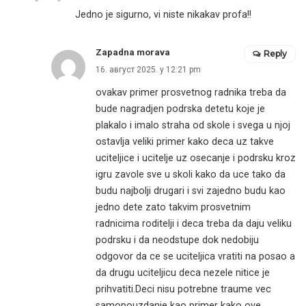
Jedno je sigurno, vi niste nikakav profa!!
Zapadna morava
Reply
16. август 2025. у 12:21 pm
ovakav primer prosvetnog radnika treba da
bude nagradjen podrska detetu koje je
plakalo i imalo straha od skole i svega u njoj
ostavlja veliki primer kako deca uz takve
uciteljice i ucitelje uz osecanje i podrsku kroz
igru zavole sve u skoli kako da uce tako da
budu najbolji drugari i svi zajedno budu kao
jedno dete zato takvim prosvetnim
radnicima roditelji i deca treba da daju veliku
podrsku i da neodstupe dok nedobiju
odgovor da ce se uciteljica vratiti na posao a
da drugu uciteljicu deca nezele nitice je
prihvatiti.Deci nisu potrebne traume vec
samopouzdanje kao primer kako ove