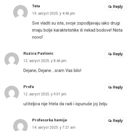
Teta
Reply
19. август 2025. у 4:46 pm
Sve vladti su iste, svoje zspodljavaju iako drugi
imaju bolje karaktetistike ili nekad bodove! Nista
novo!
Ruzica Pavlovic
Reply
12. август 2025. у 8:46 pm
Dejane, Dejane….sram Vas bilo!
Profa
Reply
12. август 2025. у 9:01 pm
učiteljica nije htela da radi i ispunuše joj želju
Profesorka hemije
Reply
14. август 2025. у 7:21 am