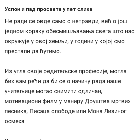
Успон и пад просвете у пет слика
Не ради се овде само о неправди, већ о још
једном кораку обесмишљавања свега што нас
окружује у овој земљи, у години у којој смо
престали да ћутимо.
Из угла своје редитељске професије, могла
бих вам рећи да би се о начину рада наше
учитељице могао снимити одличан,
мотивациони филм у маниру Друштва мртвих
песника, Писаца слободе или Мона Лизиног
осмеха.