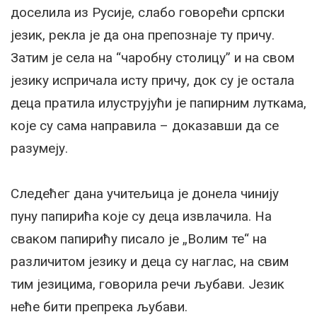
доселила из Русије, слабо говорећи српски
језик, рекла је да она препознаје ту причу.
Затим је села на “чаробну столицу” и на свом
језику испричала исту причу, док су је остала
деца пратила илуструјући је папирним луткама,
које су сама направила – доказавши да се
разумеју.
Следећег дана учитељица је донела чинију
пуну папирића које су деца извлачила. На
сваком папирићу писало је „Волим те“ на
различитом језику и деца су наглас, на свим
тим језицима, говорила речи љубави. Језик
неће бити препрека љубави.