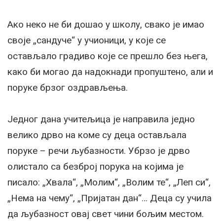
Ако неко не би дошао у школу, свако је имао
своје „сандуче“ у учионици, у које се
остављало градиво које се прешло без њега,
како би могао да надокнади пропуштено, али и
поруке брзог оздрављења.
Једног дана учитељица је направила једно
велико дрво на коме су деца остављала
поруке – речи љубазности. Убрзо је дрво
олистало са безброј порука на којима је
писало: „Хвала“, „Молим“, „Волим те“, „Леп си“,
„Нема на чему“, „Пријатан дан“… Деца су учила
да љубазност овај свет чини бољим местом.