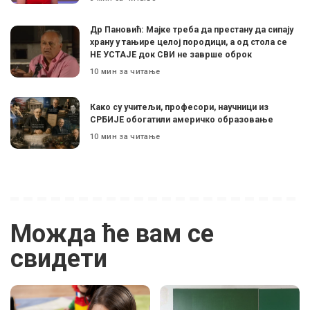
Др Пановић: Мајке треба да престану да сипају
храну у тањире целој породици, а од стола се
НЕ УСТАЈЕ док СВИ не заврше оброк
10 мин за читање
Како су учитељи, професори, научници из
СРБИЈЕ обогатили америчко образовање
10 мин за читање
Можда ће вам се
свидети