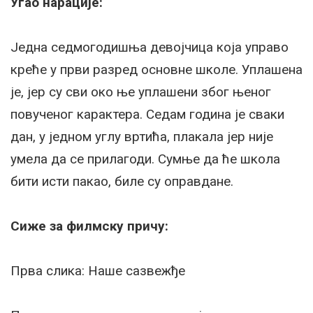
Угао нарације:
Једна седмогодишња девојчица која управо
креће у први разред основне школе. Уплашена
је, јер су сви око ње уплашени због њеног
повученог карактера. Седам година је сваки
дан, у једном углу вртића, плакала јер није
умела да се прилагоди. Сумње да ће школа
бити исти пакао, биле су оправдане.
Сиже за филмску причу:
Прва слика: Наше сазвежђе