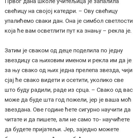
Првог дана школе учитељица је запалила
свећицу на својој катедри. – Ову свећицу
упалићемо сваки дан. Она је симбол светлости
која ће вам осветлити пут ка знању – рекла је.
Затим је сваком од деце поделила по једну
звездицу са њиховим именом и рекла им да је
за њу свако од њих једна прелепа звезда, чији
сјај ће свако видети и осетити, уколико све
што буду радили, раде из срца. – Свако од вас
може да буде шта год пожели, јер је ваша моћ
звездана. Ове године ћете сигурно научити да
читате и да пишете, али не само то- научићете
да будете пријатељи. Јер, заједно можете