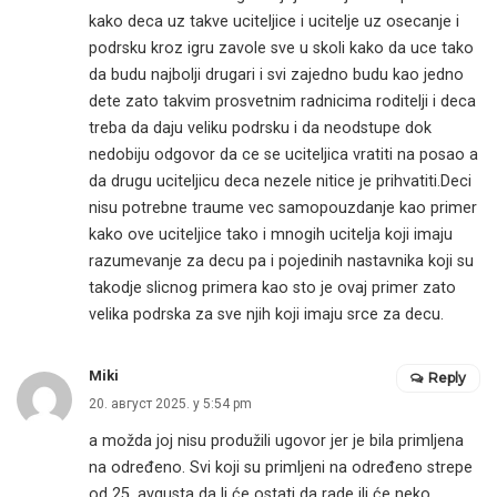
kako deca uz takve uciteljice i ucitelje uz osecanje i
podrsku kroz igru zavole sve u skoli kako da uce tako
da budu najbolji drugari i svi zajedno budu kao jedno
dete zato takvim prosvetnim radnicima roditelji i deca
treba da daju veliku podrsku i da neodstupe dok
nedobiju odgovor da ce se uciteljica vratiti na posao a
da drugu uciteljicu deca nezele nitice je prihvatiti.Deci
nisu potrebne traume vec samopouzdanje kao primer
kako ove uciteljice tako i mnogih ucitelja koji imaju
razumevanje za decu pa i pojedinih nastavnika koji su
takodje slicnog primera kao sto je ovaj primer zato
velika podrska za sve njih koji imaju srce za decu.
Miki
Reply
20. август 2025. у 5:54 pm
a možda joj nisu produžili ugovor jer je bila primljena
na određeno. Svi koji su primljeni na određeno strepe
od 25. avgusta da li će ostati da rade ili će neko