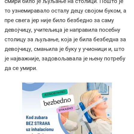
смири било је љуљање на столици. Пошто је
то узнемиравало осталу децу својом буком, а
пре свега јер није било безбедно за саму
девојчицу, учитељица је направила посебну
столицу за љуљање, која је била безбедна за
девојчицу, смањила је буку у учионици и, што
је најважније, задовољавала је њену потребу
да се умири.