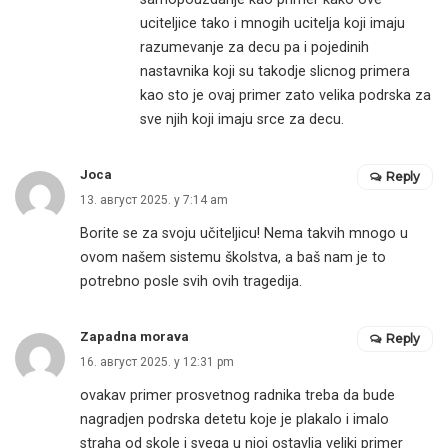
uciteljice tako i mnogih ucitelja koji imaju
razumevanje za decu pa i pojedinih
nastavnika koji su takodje slicnog primera
kao sto je ovaj primer zato velika podrska za
sve njih koji imaju srce za decu.
Joca
Reply
13. август 2025. у 7:14 am
Borite se za svoju učiteljicu! Nema takvih mnogo u
ovom našem sistemu školstva, a baš nam je to
potrebno posle svih ovih tragedija.
Zapadna morava
Reply
16. август 2025. у 12:31 pm
ovakav primer prosvetnog radnika treba da bude
nagradjen podrska detetu koje je plakalo i imalo
straha od skole i svega u njoj ostavlja veliki primer