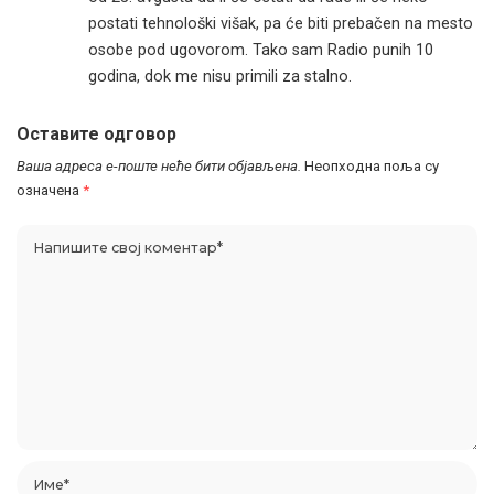
postati tehnološki višak, pa će biti prebačen na mesto
osobe pod ugovorom. Tako sam Radio punih 10
godina, dok me nisu primili za stalno.
Оставите одговор
Ваша адреса е-поште неће бити објављена.
Неопходна поља су
означена
*