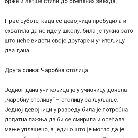
брже и лепше стићи до обећаних звезда.
Прве суботе, када се девојчица пробудила и
схватила да не иде у школу, била је тужна зато
што неће видети своје другаре и учитељицу
два дана.
Друга слика: Чаробна столица
Једног дана учитељица је у учионицу донела
„чаробну столицу“ – столицу за љуљање.
Једној девојчици у разреду била је потребна
додатна пажња да би се смирила и осећала
мање уплашено, а једино што је могло да је