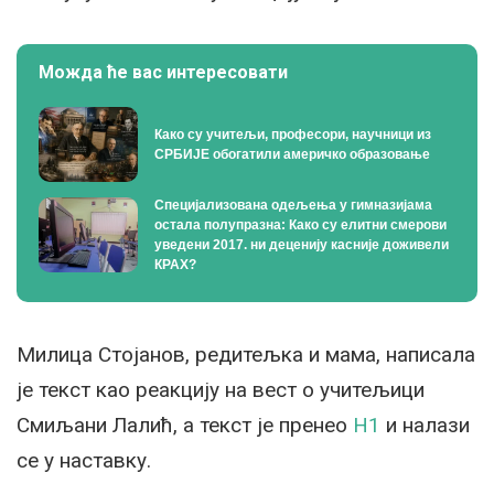
Можда ће вас интересовати
Како су учитељи, професори, научници из
СРБИЈЕ обогатили америчко образовање
Специјализована одељења у гимназијама
остала полупразна: Како су елитни смерови
уведени 2017. ни деценију касније доживели
КРАХ?
Милица Стојанов, редитељка и мама, написала
је текст као реакцију на вест о учитељици
Смиљани Лалић, а текст је пренео
Н1
и налази
се у наставку.