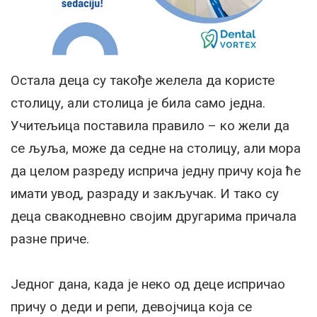
Остала деца су такође желела да користе
столицу, али столица је била само једна.
Учитељица поставила правило – ко жели да
се љуља, може да седне на столицу, али мора
да целом разреду исприча једну причу која ће
имати увод, разраду и закључак. И тако су
деца свакодневно својим другарима причала
разне приче.
Једног дана, када је неко од деце испричао
причу о деди и репи, девојчица која се