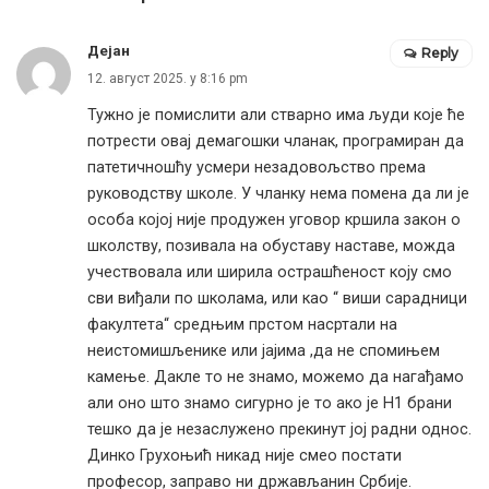
Дејан
Reply
12. август 2025. у 8:16 pm
Тужно је помислити али стварно има људи које ће
потрести овај демагошки чланак, програмиран да
патетичношћу усмери незадовољство према
руководству школе. У чланку нема помена да ли је
особа којој није продужен уговор кршила закон о
школству, позивала на обуставу наставе, можда
учествовала или ширила острашћеност коју смо
сви виђали по школама, или као “ виши сарадници
факултета“ средњим прстом насртали на
неистомишљенике или јајима ,да не спомињем
камење. Дакле то не знамо, можемо да нагађамо
али оно што знамо сигурно је то ако је Н1 брани
тешко да је незаслужено прекинут јој радни однос.
Динко Грухоњић никад није смео постати
професор, заправо ни држављанин Србије.