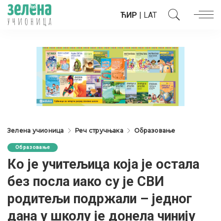
ЋИР
|
LAT
Зелена учионица
Реч стручњака
Образовање
Образовање
Ко је учитељица која је остала
без посла иако су је СВИ
родитељи подржали – једног
дана у школу је донела чинију