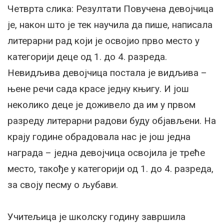
Четврта слика: Резултати Повучена девојчица
је, након што је тек научила да пише, написала
литерарни рад који је освојио прво место у
категорији деце од 1. до 4. разреда.
Невидљива девојчица постала је видљива –
њене речи сада красе једну књигу. И још
неколико деце је доживело да им у првом
разреду литерарни радови буду објављени. На
крају године обрадовала нас је још једна
награда – једна девојчица освојила је треће
место, такође у категорији од 1. до 4. разреда,
за своју песму о љубави.
Учитељица је школску годину завршила