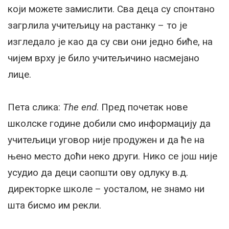
који можете замислити. Сва деца су спонтано
загрлила учитељицу на растанку – то је
изгледало је као да су сви они једно биће, на
чијем врху је било учитељичино насмејано
лице.
Пета слика:
The end
. Пред почетак нове
школске године добили смо информацију да
учитељици уговор није продужен и да ће на
њено место доћи неко други. Нико се још није
усудио да деци саопшти ову одлуку в.д.
директорке школе – уосталом, не знамо ни
шта бисмо им рекли.