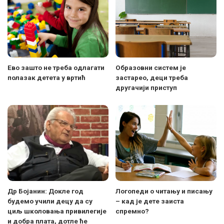
Ево зашто не треба одлагати
Образовни систем је
полазак детета у вртић
застарео, деци треба
другачији приступ
Др Бојанин: Докле год
Логопеди о читању и писању
будемо учили децу да су
– кад је дете заиста
циљ школовања привилегије
спремно?
и добра плата, дотле ће