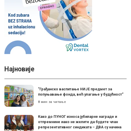
Најновије
”Грађанско васпитање НИЈЕ предмет за
попуњавање фонда, већ улагање у будућност”
8 мин за читање
Како до ПУНОГ износа јубиларне награде и
отпремнине иако не желите да будете члан
репрезентативног синдиката – ДВА су начина