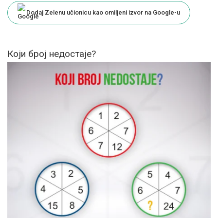
Dodaj Zelenu učionicu kao omiljeni izvor na Google-u
Који број недостаје?