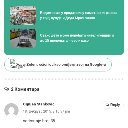
Водимо вас у продавницу паметних играчака
у којој купује и Деда Мраз лично
Свако дете може повећати интелигенцију и
до 15 процената – ево и како
Dodaj Zelenu učionicu kao omiljeni izvor na Google-u
2 Коментара
Ognjen Stankovic
Reply
18. фебруар 2015. у 10:57 pm
nedostaje broj 35