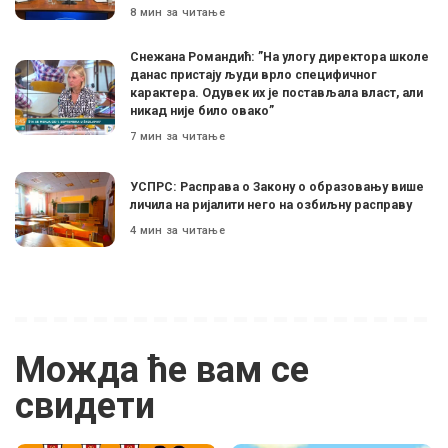
8 мин за читање
Снежана Романдић: ”На улогу директора школе
данас пристају људи врло специфичног
карактера. Одувек их је постављала власт, али
никад није било овако”
7 мин за читање
УСПРС: Расправа о Закону о образовању више
личила на ријалити него на озбиљну расправу
4 мин за читање
Можда ће вам се
свидети