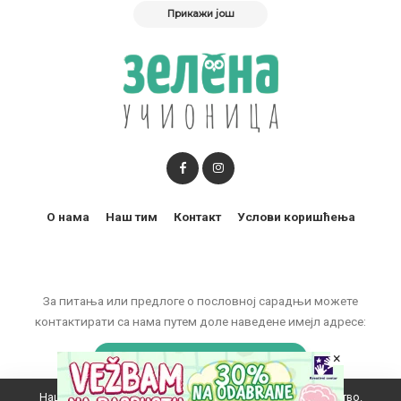
Прикажи још
О нама
Наш тим
Контакт
Услови коришћења
За питања или предлоге о пословној сарадњи можете
контактирати са нама путем доле наведене имејл адресе:
×
marketing@zelenaucionica.com
Наш вебсајт користи колачиће да побољша ваше искуство.