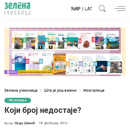
ЋИР
|
LAT
Зелена учионица
Шта је још важно
Мозгалице
Мозгалице
Који број недостаје?
Нада Шакић
18. фебруар 2015.
Аутор:
Posted
by