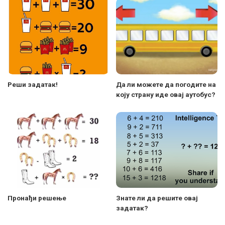
Реши задатак!
Да ли можете да погодите на
коју страну иде овај аутобус?
Пронађи решење
Знате ли да решите овај
задатак?