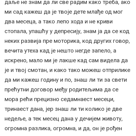
даље не знам да ли све радим како треба, ако
ми сад кажеш да је твоје дете млађе од мог
два месеца, а тако лепо хода и не криви
стопала, упашћу у депресију, знам ја да се код
неких развија пре моторика, код других говор,
вечита утеха кад је нешто негде запело, а
искрено, мало ми је лакше кад сам видела да
је и твој смотан, и како тако можеш отприлике
да ми кажеш годину и по, знаш ли ти за свети
прећутни договор међу родитељима да се
мора рећи прецизно седамнаест месеци,
тринаест дана, јер знаш ли ти колико је две
недеље, а тек месец дана у дечијем животу,
огромна разлика, огромна, и да, он је рођен