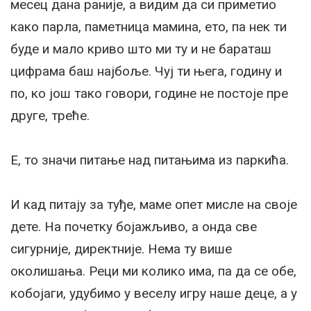
месец дана раније, а видим да си приметио
како парла, паметница мамина, ето, па нек ти
буде и мало криво што ми ту и не бараташ
цифрама баш најбоље. Чуј ти њега, годину и
по, ко још тако говори, године не постоје пре
друге, треће.
Е, то значи питање над питањима из паркића.
И кад питају за туђе, маме опет мисле на своје
дете. На почетку бојажљиво, а онда све
сигурније, директније. Нема ту више
околишања. Реци ми колико има, па да се обе,
кобојаги, удубимо у веселу игру наше деце, а у