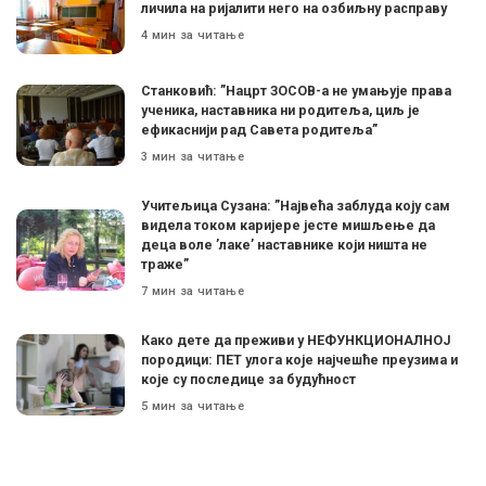
личила на ријалити него на озбиљну расправу
4 мин за читање
Станковић: ”Нацрт ЗОСОВ-а не умањује права
ученика, наставника ни родитеља, циљ је
ефикаснији рад Савета родитеља”
3 мин за читање
Учитељица Сузана: ”Највећа заблуда коју сам
видела током каријере јесте мишљење да
деца воле ’лаке’ наставнике који ништа не
траже”
7 мин за читање
Како дете да преживи у НЕФУНКЦИОНАЛНОЈ
породици: ПЕТ улога које најчешће преузима и
које су последице за будућност
5 мин за читање