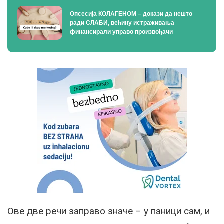
Опсесија КОЛАГЕНОМ – докази да нешто
ради СЛАБИ, већину истраживања
финансирали управо произвођачи
Ове две речи заправо значе – у паници сам, и