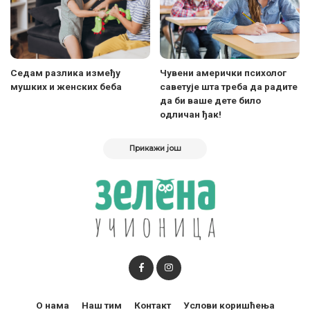
Седам разлика између
Чувени амерички психолог
мушких и женских беба
саветује шта треба да радите
да би ваше дете било
одличан ђак!
Прикажи још
О нама
Наш тим
Контакт
Услови коришћења