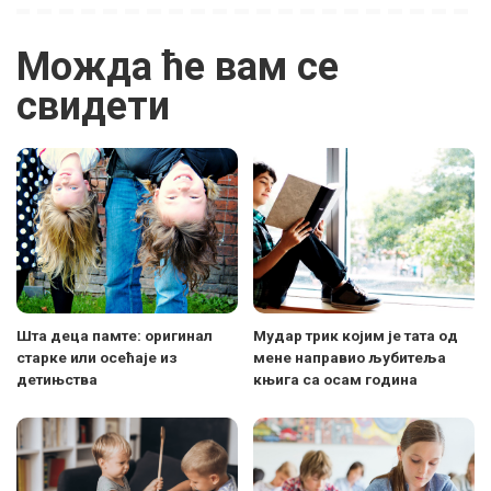
Можда ће вам се
свидети
Шта деца памте: оригинал
Мудар трик којим је тата од
старке или осећаје из
мене направио љубитеља
детињства
књига са осам година