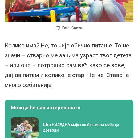
Foto: Canva
Колико има? Не, то није обично питање. То не
значи – стварно ме занима узраст твог детета
– или оно – потрошио сам већ како се зове,
дај да питам и колико је стар. Не, не. Ствар је
много озбиљнија.
Можда ће вас интересовати
Шта НИЈЕДНА мајка не би смела себи да
дозволи