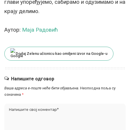
глави упоређујемо, сабирамо и одузимамо и на
крају делимо.
Аутор:
Маја Радовић
Dodaj Zelenu učionicu kao omiljeni izvor na Google-u
Напишите одговор
Ваша адреса е-поште неће бити објављена.
Неопходна поља су
означена
*