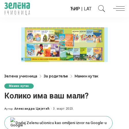
ЋИР
|
LAT
Зелена учионица
За родитеље
Мамин кутак
Мамин кутак
Колико има ваш мали?
Александра Цвјетић
3. март 2023.
Аутор:
Posted
by
Dodaj Zelenu učionicu kao omiljeni izvor na Google-u