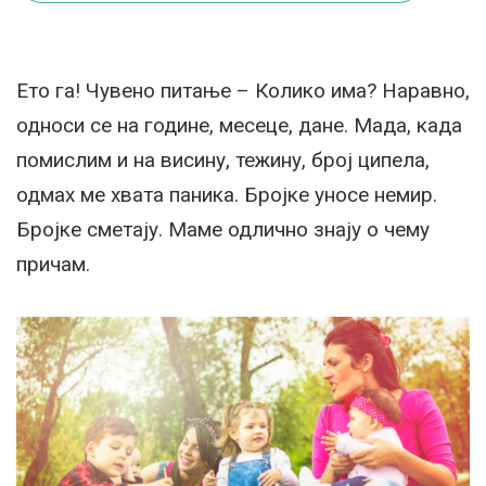
Ето га! Чувено питање – Колико има? Наравно,
односи се на године, месеце, дане. Мада, када
помислим и на висину, тежину, број ципела,
одмах ме хвата паника. Бројке уносе немир.
Бројке сметају. Маме одлично знају о чему
причам.