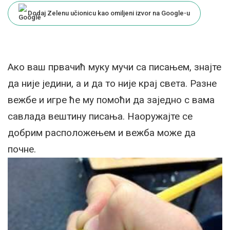
Dodaj Zelenu učionicu kao omiljeni izvor na Google-u
Ако ваш првачић муку мучи са писањем, знајте
да није једини, а и да то није крај света. Разне
вежбе и игре ће му помоћи да заједно с вама
савлада вештину писања. Наоружајте се
добрим расположењем и вежба може да
почне.