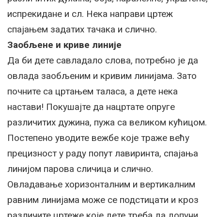
испрекидане и сл. Нека направи цртеж
спајањем задатих тачака и слично.
Заобљене и криве линије
Да би дете савладало слова, потребно је да
овлада заобљеним и кривим линијама. Зато
почните са цртањем таласа, а дете нека
настави! Покушајте да нацртате опруге
различитих дужина, пужа са великом кућицом.
Постепено уводите вежбе које траже већу
прецизност у раду попут лавиринта, спајања
линијом парова сличица и слично.
Овладавање хоризонталним и вертикалним
равним линијама може се подстицати и кроз
различите цртеже које дете треба да допуни.