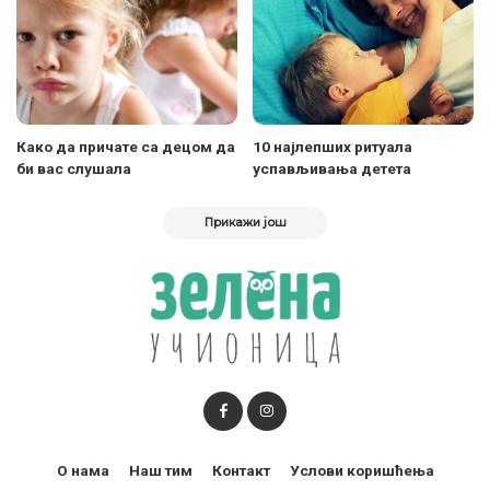
Како да причате са децом да
10 најлепших ритуала
би вас слушала
успављивања детета
Прикажи још
О нама
Наш тим
Контакт
Услови коришћења