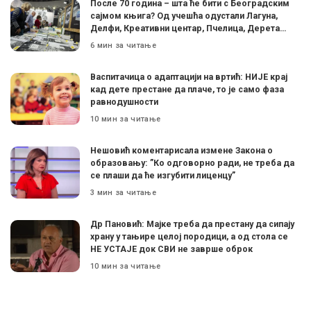
После 70 година – шта ће бити с Београдским
сајмом књига? Од учешћа одустали Лагуна,
Делфи, Креативни центар, Пчелица, Дерета…
6 мин за читање
Васпитачица о адаптацији на вртић: НИЈЕ крај
кад дете престане да плаче, то је само фаза
равнодушности
10 мин за читање
Нешовић коментарисала измене Закона о
образовању: ”Ко одговорно ради, не треба да
се плаши да ће изгубити лиценцу”
3 мин за читање
Др Пановић: Мајке треба да престану да сипају
храну у тањире целој породици, а од стола се
НЕ УСТАЈЕ док СВИ не заврше оброк
10 мин за читање