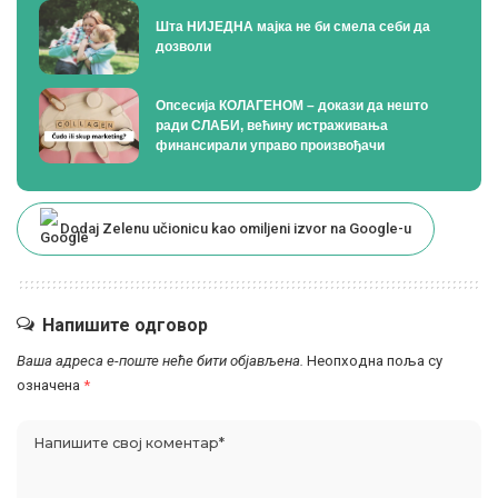
Шта НИЈЕДНА мајка не би смела себи да
дозволи
Опсесија КОЛАГЕНОМ – докази да нешто
ради СЛАБИ, већину истраживања
финансирали управо произвођачи
Dodaj Zelenu učionicu kao omiljeni izvor na Google-u
Напишите одговор
Ваша адреса е-поште неће бити објављена.
Неопходна поља су
означена
*