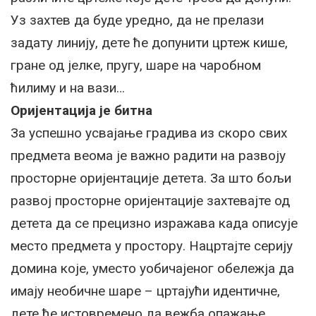
Уз захтев да буде уредно, да не прелази
задату линију, дете ће допунити цртеж кише,
гране од јелке, пругу, шаре на чаробном
ћилиму и на вази…
Оријентација је битна
За успешно усвајање градива из скоро свих
предмета веома је важно радити на развоју
просторне оријентације детета. За што бољи
развој просторне оријентације захтевајте од
детета да се прецизно изражава када описује
место предмета у простору. Нацртајте серију
домина које, уместо уобичајеног обележја да
имају необичне шаре – цртајући идентичне,
дете ће истовремено да вежба опажање,