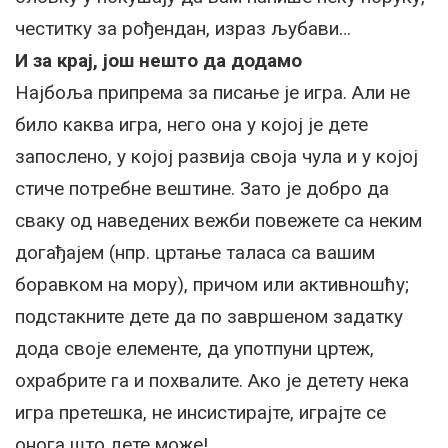
честитку за рођендан, израз љубави…
И за крај, још нешто да додамо
Најбоља припрема за писање је игра. Али не
било каква игра, него она у којој је дете
запослено, у којој развија своја чула и у којој
стиче потребне вештине. Зато је добро да
сваку од наведених вежби повежете са неким
догађајем (нпр. цртање таласа са вашим
боравком на мору), причом или активношћу;
подстакните дете да по завршеном задатку
дода своје елементе, да употпуни цртеж,
охрабрите га и похвалите. Ако је детету нека
игра претешка, не инсистирајте, играјте се
онога што дете може!