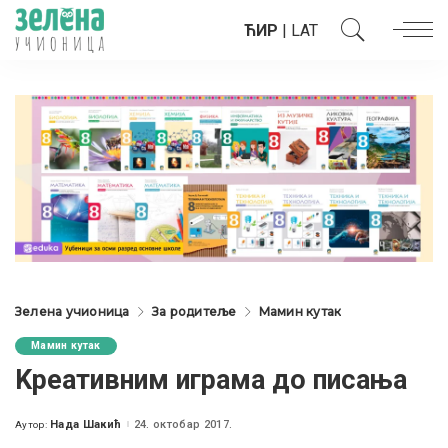
ЋИР
|
LAT
Зелена учионица
За родитеље
Мамин кутак
Мамин кутак
Kреативним играма до писања
Нада Шакић
24. октобар 2017.
Аутор:
Posted
by