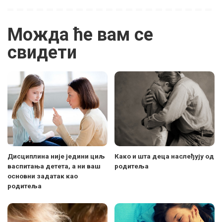
Можда ће вам се
свидети
Дисциплина није једини циљ
Како и шта деца наслеђују од
васпитања детета, а ни ваш
родитеља
основни задатак као
родитеља