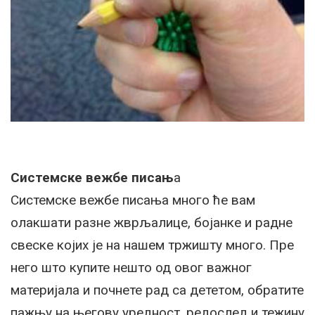
Системске вежбе писањ
а
Системске вежбе писања много ће вам
олакшати разне жврљалице, бојанке и радне
свеске којих је на нашем тржишту много. Пре
него што купите нешто од овог важног
материјала и почнете рад са дететом, обратите
пажњу на његову уредност, редослед и тежину