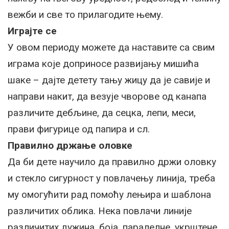
вежби и све то прилагодите њему.
Играјте се
У овом периоду можете да наставите са свим
играма које доприносе развијању мишића
шаке – дајте детету тању жицу да је савије и
направи накит, да везује чворове од канапа
различите дебљине, да сецка, лепи, меси,
прави фигурице од папира и сл.
Правилно држање оловке
Да би дете научило да правилно држи оловку
и стекло сигурност у повлачењу линија, треба
му омогућити рад помоћу лењира и шаблона
различитих облика. Нека повлачи линије
различитих дужина, боја, паралелне, укрштене,