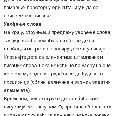
памћење, просторну оријентацију и да се
припрема за писање.
Увођење слова
На крају, стручњаци предлажу увођење слова,
тачније вежбе помоћу којих ће се дечји
слободни покрети по папиру увести у линије.
Упознајте дете са елементима штампаних и
писаних слова, нека их испише по узору на оне
које сте му задали, трудећи се да буде што
прецизније (облик, величина и размак задатих
елемената).
Временом, покрети руке детета биће све
сигурнији. Уз вашу помоћ, правилно ће држати
оловку у покушају да вам напише неку поруку,