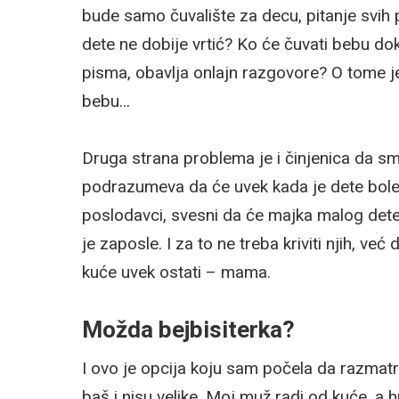
bude samo čuvalište za decu, pitanje svih 
dete ne dobije vrtić? Ko će čuvati bebu do
pisma, obavlja onlajn razgovore? O tome je,
bebu…
Druga strana problema je i činjenica da sm
podrazumeva da će uvek kada je dete bole
poslodavci, svesni da će majka malog dete
je zaposle. I za to ne treba kriviti njih, 
kuće uvek ostati – mama.
Možda bejbisiterka?
I ovo je opcija koju sam počela da razmat
baš i nisu velike. Moj muž radi od kuće, a 