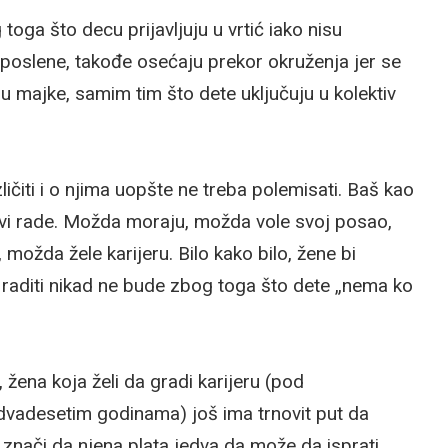
ga što decu prijavljuju u vrtić iako nisu
poslene, takođe osećaju prekor okruženja jer se
u majke, samim tim što dete uključuju u kolektiv
ičiti i o njima uopšte ne treba polemisati. Baš kao
i rade. Možda moraju, možda vole svoj posao,
možda žele karijeru. Bilo kako bilo, žene bi
e raditi nikad ne bude zbog toga što dete „nema ko
, žena koja želi da gradi karijeru (pod
dvadesetim godinama) još ima trnovit put da
 znači da njena plata jedva da može da isprati