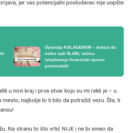
rijava, jer vas potencijalni poslodavac nije uopšte
Opsesija KOLAGENOM – dokazi da
bi
nešto radi SLABI, većinu
istraživanja finansirali upravo
proizvođači
 u novi kraj i prva stvar koju su mi rekli je – u
 mesto, najbolje bi ti bilo da potražiš vezu. Šta, ti
šansu!
ažu. Na stranu to što vrtić NIJE i ne bi smeo da