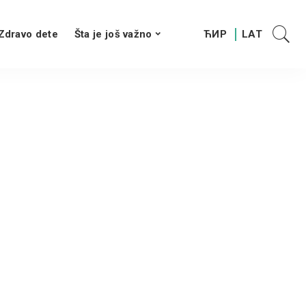
Zdravo dete
Šta je još važno