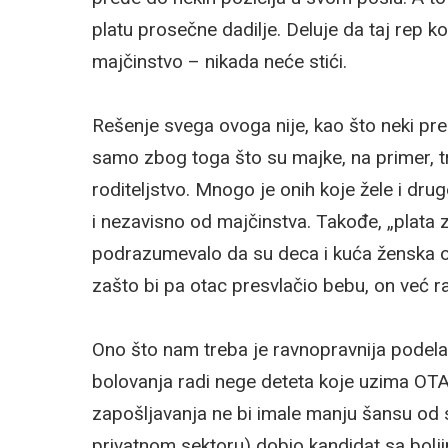
platu prosečne dadilje. Deluje da taj rep ko
majčinstvo – nikada neće stići.
Rešenje svega ovoga nije, kao što neki pre
samo zbog toga što su majke, na primer, t
roditeljstvo. Mnogo je onih koje žele i dr
i nezavisno od majčinstva. Takođe, „plata
podrazumevalo da su deca i kuća ženska ob
zašto bi pa otac presvlačio bebu, on već r
Ono što nam treba je ravnopravnija podela 
bolovanja radi nege deteta koje uzima OTA
zapošljavanja ne bi imale manju šansu od 
privatnom sektoru) dobio kandidat sa boljim