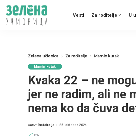
Vesti
Za roditelje
U u
Zelena učionica
Za roditelje
Mamin kutak
Mamin kutak
Kvaka 22 – ne mogu
jer ne radim, ali ne
nema ko da čuva det
Redakcija
28. oktobar 2024.
Autor:
Posted
by