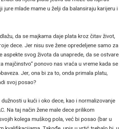
ji jure mlade mame u želji da balansiraju karijeru i
dlažu, da se majkama daje plata kroz čitav život,
roje dece. Jer nisu sve žene opredeljene samo za
uge aspekte svog života da unaprede, da se ostvare
 za majčinstvo“ ponovo nas vraća u vreme kada se
aveza. Jer, ona bi za to, onda primala platu,
adi svoj posao?
dužnosti u kući i oko dece, kao i normalizovanje
C. Na taj način žene male dece prilikom
svojih kolega muškog pola, već bi posao (bar u
 kvalifikacijama. Takođe, upis u vrtić trebalo bi, u