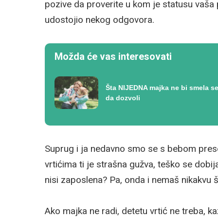
pozive da proverite u kom je statusu vaša p
udostojio nekog odgovora.
Možda će vas interesovati
Šta NIJEDNA majka ne bi smela se
da dozvoli
Suprug i ja nedavno smo se s bebom preselili
vrtićima ti je strašna gužva, teško se dobija
nisi zaposlena? Pa, onda i nemaš nikakvu 
Ako majka ne radi, detetu vrtić ne treba, k