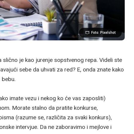
Foto: Pixelshot
slično je kao jurenje sopstvenog repa. Videli ste
šavajući sebe da uhvati za red? E, onda znate kako
 bebu.
 ako imate vezu i nekog ko će vas zaposliti)
om. Morate stalno da pratite konkurse,
pisma (razume se, različita za svaki konkurs),
onske intervjue. Da ne zaboravimo i mejlove i