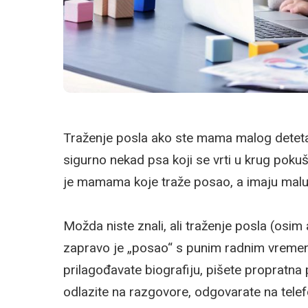
Traženje posla ako ste mama malog deteta 
sigurno nekad psa koji se vrti u krug poku
je mamama koje traže posao, a imaju malu
Možda niste znali, ali traženje posla (osim
zapravo je „posao“ s punim radnim vremen
prilagođavate biografiju, pišete propratna 
odlazite na razgovore, odgovarate na telef