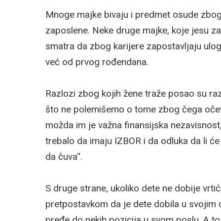
Mnoge majke bivaju i predmet osude zbog to
zaposlene. Neke druge majke, koje jesu za
smatra da zbog karijere zapostavljaju ulog
već od prvog rođendana.
Razlozi zbog kojih žene traže posao su razl
što ne polemišemo o tome zbog čega očev
možda im je važna finansijska nezavisnost, 
trebalo da imaju IZBOR i da odluka da li ć
da čuva“.
S druge strane, ukoliko dete ne dobije vrtić
pretpostavkom da je dete dobila u svojim 
pređe do nekih pozicija u svom poslu. A to