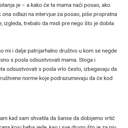
pitanja je – a kako će ta mama naći posao, ako
k ona odlazi na intervjue za posao, piše propratna
 izgleda, trebalo da misli pre nego što je dobila
o mi i dalje patrijarhalno društvo u kom se negde
sno s posla odsustvovati mama. Stoga i
ta odsustvovati s posla vrlo često, izbegavaju da
već društvene norme koje podrazumevaju da će kod
ram kad sam shvatila da šanse da dobijemo vrtić
hrana koju beba jede, kao i sve drugo što je za nju