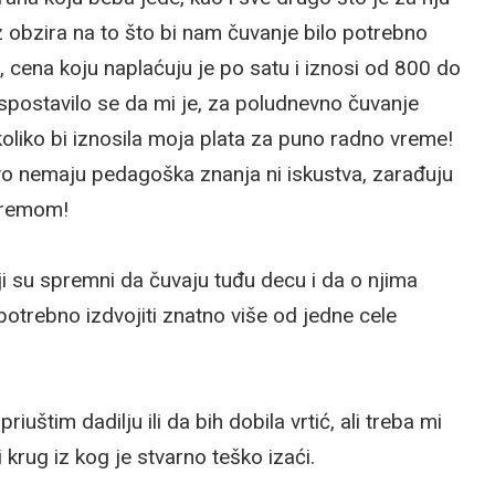
 obzira na to što bi nam čuvanje bilo potrebno
 cena koju naplaćuju je po satu i iznosi od 800 do
spostavilo se da mi je, za poludnevno čuvanje
koliko bi iznosila moja plata za puno radno vreme!
vo nemaju pedagoška znanja ni iskustva, zarađuju
premom!
 su spremni da čuvaju tuđu decu i da o njima
 potrebno izdvojiti znatno više od jedne cele
uštim dadilju ili da bih dobila vrtić, ali treba mi
i krug iz kog je stvarno teško izaći.