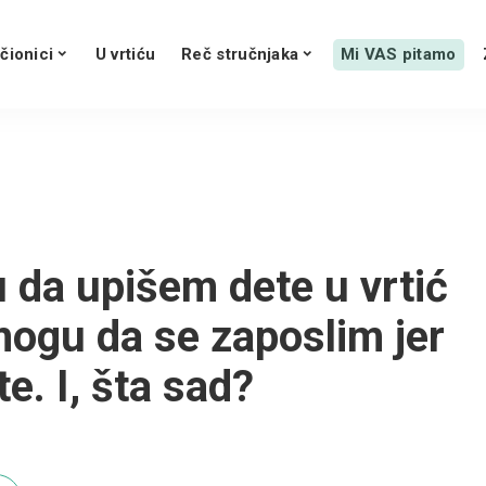
čionici
U vrtiću
Reč stručnjaka
Mi VAS pitamo
 da upišem dete u vrtić
 mogu da se zaposlim jer
e. I, šta sad?