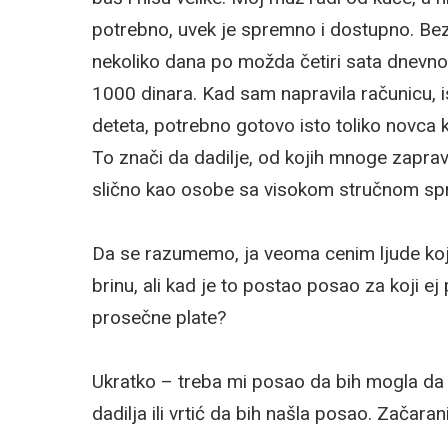
potrebno, uvek je spremno i dostupno. Bez
nekoliko dana po možda četiri sata dnevno,
1000 dinara. Kad sam napravila računicu, i
deteta, potrebno gotovo isto toliko novca 
To znači da dadilje, od kojih mnoge zapra
slično kao osobe sa visokom stručnom s
Da se razumemo, ja veoma cenim ljude koji
brinu, ali kad je to postao posao za koji ej
prosečne plate?
Ukratko – treba mi posao da bih mogla da pri
dadilja ili vrtić da bih našla posao. Začaran