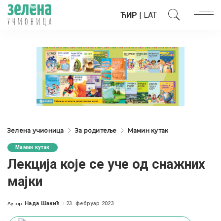
ЋИР
|
LAT
Зелена учионица
За родитеље
Мамин кутак
Мамин кутак
Лекција које се уче од снажних
мајки
Нада Шакић
23. фебруар 2023.
Аутор:
Posted
by