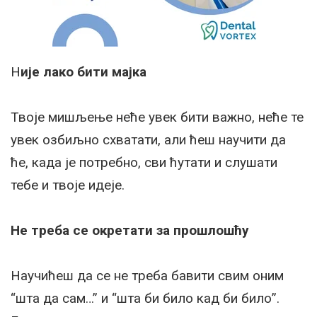
Н
ије лако бити мајка
Твоје мишљење неће увек бити важно, неће те
увек озбиљно схватати, али ћеш научити да
ће, када је потребно, сви ћутати и слушати
тебе и твоје идеје.
Не треба се окретати за прошлошћу
Научићеш да се не треба бавити свим оним
“шта да сам…” и “шта би било кад би било”.