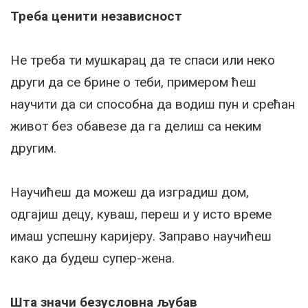
Треба ценити независност
Не треба ти мушкарац да те спаси или неко
други да се брине о теби, примером ћеш
научити да си способна да водиш пун и срећан
живот без обавезе да га делиш са неким
другим.
Научићеш да можеш да изградиш дом,
одгајиш децу, куваш, переш и у исто време
имаш успешну каријеру. Заправо научићеш
како да будеш супер-жена.
Шта значи безусловна љубав