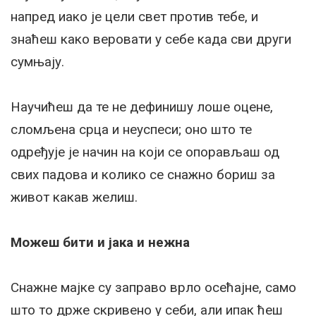
напред иако је цели свет против тебе, и
знаћеш како веровати у себе када сви други
сумњају.
Научићеш да те не дефинишу лоше оцене,
сломљена срца и неуспеси; оно што те
одређује је начин на који се опорављаш од
свих падова и колико се снажно бориш за
живот какав желиш.
Можеш бити и јака и нежна
Снажне мајке су заправо врло осећајне, само
што то држе скривено у себи, али ипак ћеш