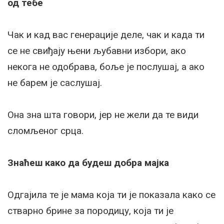
од тебе
Чак и кад вас генерације деле, чак и када ти
се не свиђају њени љубавни избори, ако
некога не одобрава, боље је послушај, а ако
не барем је саслушај.
Она зна шта говори, јер не жели да те види
сломљеног срца.
Знаћеш како да будеш добра мајка
Одгајила те је мама која ти је показала како се
стварно брине за породицу, која ти је