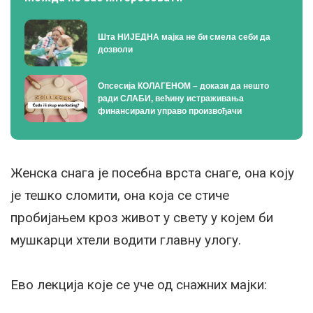
Шта НИЈЕДНА мајка не би смела себи да
дозволи
Опсесија КОЛАГЕНОМ – докази да нешто
ради СЛАБИ, већину истраживања
финансирали управо произвођачи
Женска снага је посебна врста снаге, она коју
је тешко сломити, она која се стиче
пробијањем кроз живот у свету у којем би
мушкарци хтели водити главну улогу.
Ево лекција које се уче од снажних мајки: