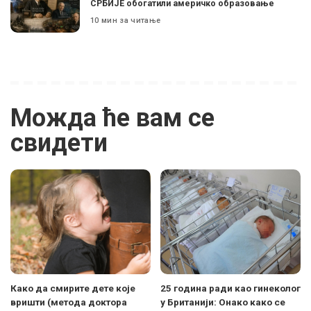
СРБИЈЕ обогатили америчко образовање
10 мин за читање
Можда ће вам се
свидети
Како да смирите дете које
25 година ради као гинеколог
вришти (метода доктора
у Британији: Онако како се