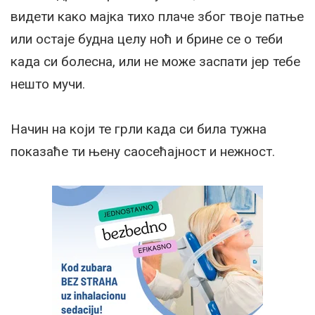
видети како мајка тихо плаче због твоје патње
или остаје будна целу ноћ и брине се о теби
када си болесна, или не може заспати јер тебе
нешто мучи.
Начин на који те грли када си била тужна
показаће ти њену саосећајност и нежност.