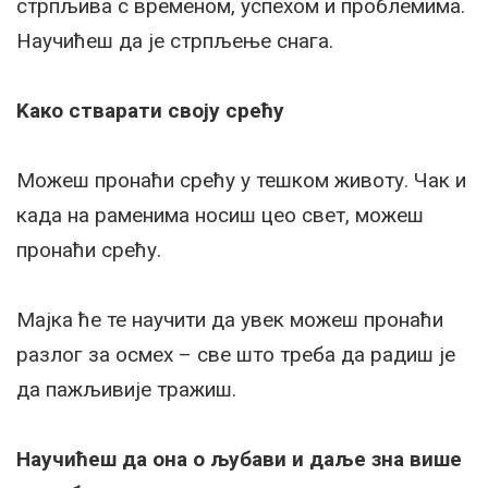
стрпљива с временом, успехом и проблемима.
Научићеш да је стрпљење снага.
Kако стварати своју срећу
Можеш пронаћи срећу у тешком животу. Чак и
када на раменима носиш цео свет, можеш
пронаћи срећу.
Мајка ће те научити да увек можеш пронаћи
разлог за осмех – све што треба да радиш је
да пажљивије тражиш.
Научићеш да она о љубави и даље зна више