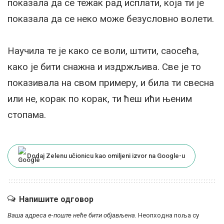
показала да се тежак рад исплати, која ти је
показала да се неко може безусловно волети.
Научила те је како се воли, штити, саосећа,
како је бити снажна и издржљива. Све је то
показивала на свом примеру, и била ти свесна
или не, корак по корак, ти ћеш ићи њеним
стопама.
Dodaj Zelenu učionicu kao omiljeni izvor na Google-u
Напишите одговор
Ваша адреса е-поште неће бити објављена.
Неопходна поља су