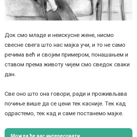
Док смо младе и неискусне жене, нисмо
свесне свега што нас мајка учи, и то не само
речима већ и својим примером, понашањем и
ставом према животу чијем смо сведок сваки
дан.
Све оно што она говори, ради и проживљава
почиње више да се цени тек касније. Тек кад
одрастемо, тек кад и саме постанемо мајке.
Можда ће вас интересовати