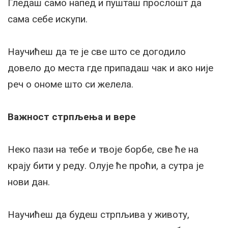
Гледаш само напед и пушташ прослошт да
сама себе искупи.
Научићеш да те је све што се догодило
довело до места где припадаш чак и ако није
реч о ономе што си желела.
Важност стрпљења и вере
Неко пази на тебе и твоје борбе, све ће на
крају бити у реду. Олује ће проћи, а сутра је
нови дан.
Научићеш да будеш стрпљива у животу,