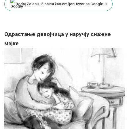
Dodaj Zelenu učionicu kao omiljeni izvor na Google-u
Одрастање девојчица у наручју снажне
мајке