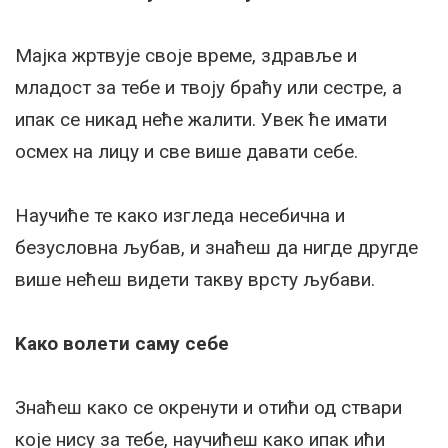
Мајка жртвује своје време, здравље и
младост за тебе и твоју браћу или сестре, а
ипак се никад неће жалити. Увек ће имати
осмех на лицу и све више давати себе.
Научиће те како изгледа несебична и
безусловна љубав, и знаћеш да нигде другде
више нећеш видети такву врсту љубави.
Kако волети саму себе
Знаћеш како се окренути и отићи од ствари
које нису за тебе, научићеш како ипак ићи