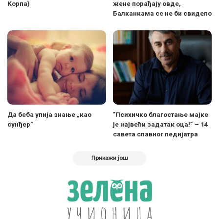
Корпа)
жене порађају овде,
Балканкама се не би свидело
Да беба упија знање „као
"Психичко благостање мајке
сунђер”
је највећи задатак оца!” – 14
савета славног педијатра
Прикажи још