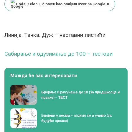
Dodaj Zelenu učionicu kao omiljeni izvor na Google-u
Линија. Тачка. Дуж – наставни листићи
Сабирање и одузимање до 100 – тестови
Можда ће вас интересовати
Бројање и рачунање до 10 (за предшколце и
прваке) – ТЕСТ
Бројеви у песми – играмо се и учимо (за
будуће прваке)