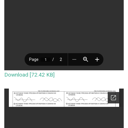
Download [72.42 KB]