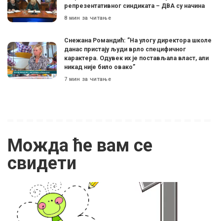
репрезентативног синдиката – ДВА су начина
8 мин за читање
Снежана Романдић: ”На улогу директора школе
данас пристају људи врло специфичног
карактера. Одувек их је постављала власт, али
никад није било овако”
7 мин за читање
Можда ће вам се
свидети