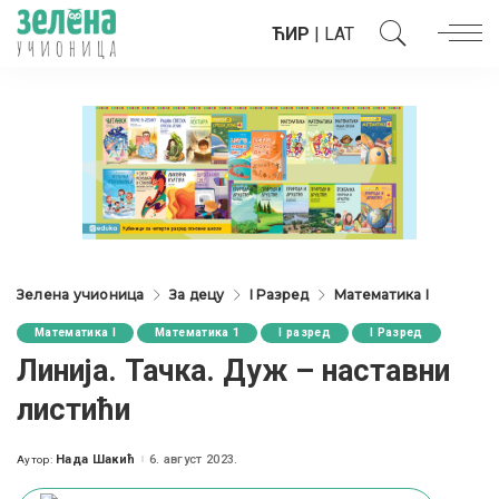
ЋИР
|
LAT
Зелена учионица
За децу
I Разред
Математика I
Математика I
Математика 1
I разред
I Разред
Линија. Тачка. Дуж – наставни
листићи
Нада Шакић
6. август 2023.
Аутор:
Posted
by