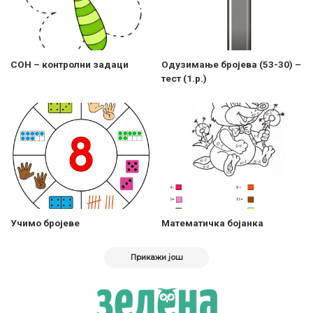
СОН – контролни задаци
Одузимање бројева (53-30) –
тест (1.р.)
Учимо бројеве
Maтематичка бојанка
Прикажи још