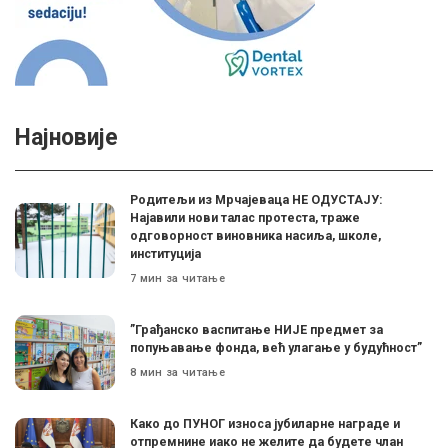
Најновије
Родитељи из Мрчајеваца НЕ ОДУСТАЈУ:
Најавили нови талас протеста, траже
одговорност виновника насиља, школе,
институција
7 мин за читање
”Грађанско васпитање НИЈЕ предмет за
попуњавање фонда, већ улагање у будућност”
8 мин за читање
Како до ПУНОГ износа јубиларне награде и
отпремнине иако не желите да будете члан