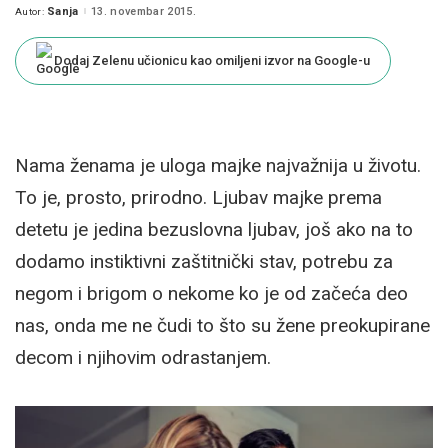
Sanja
13. novembar 2015.
Autor:
Posted
by
Dodaj Zelenu učionicu kao omiljeni izvor na Google-u
Nama ženama je uloga majke najvažnija u životu.
To je, prosto, prirodno. Ljubav majke prema
detetu je jedina bezuslovna ljubav, još ako na to
dodamo instiktivni zaštitnički stav, potrebu za
negom i brigom o nekome ko je od začeća deo
nas, onda me ne čudi to što su žene preokupirane
decom i njihovim odrastanjem.