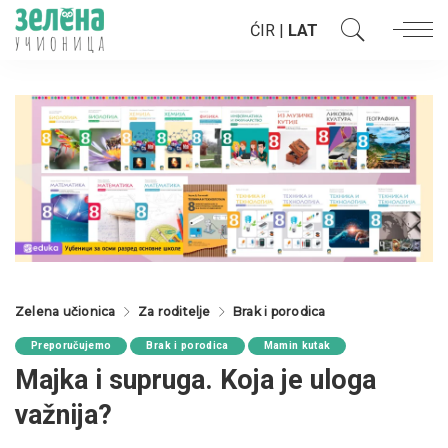
ĆIR
|
LAT
Zelena učionica
Za roditelje
Brak i porodica
Preporučujemo
Brak i porodica
Mamin kutak
Majka i supruga. Koja je uloga
važnija?