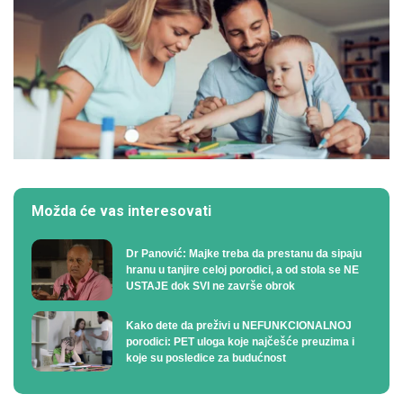
Možda će vas interesovati
Dr Panović: Majke treba da prestanu da sipaju
hranu u tanjire celoj porodici, a od stola se NE
USTAJE dok SVI ne završe obrok
Kako dete da preživi u NEFUNKCIONALNOJ
porodici: PET uloga koje najčešće preuzima i
koje su posledice za budućnost