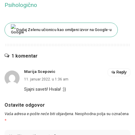
Psihologično
Dodaj Zelenu učionicu kao omiljeni izvor na Google-u
1 komentar
Marija Scepovic
Reply
11. januar 2022. u 1:36 am
Sjajni saveti! Hvala! :))
Ostavite odgovor
Vaša adresa e-pošte neće biti objavljena.
Neophodna polja su označena
*