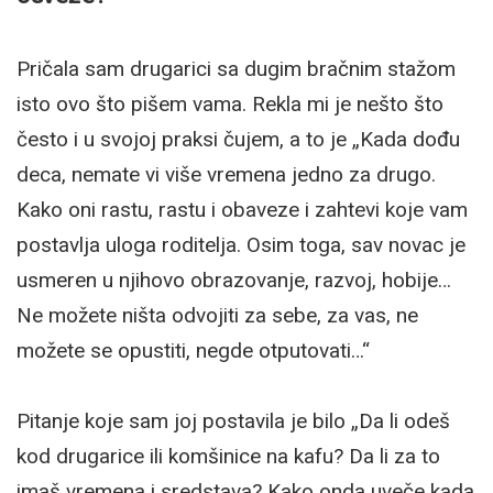
Pričala sam drugarici sa dugim bračnim stažom
isto ovo što pišem vama. Rekla mi je nešto što
često i u svojoj praksi čujem, a to je „Kada dođu
deca, nemate vi više vremena jedno za drugo.
Kako oni rastu, rastu i obaveze i zahtevi koje vam
postavlja uloga roditelja. Osim toga, sav novac je
usmeren u njihovo obrazovanje, razvoj, hobije…
Ne možete ništa odvojiti za sebe, za vas, ne
možete se opustiti, negde otputovati…“
Pitanje koje sam joj postavila je bilo „Da li odeš
kod drugarice ili komšinice na kafu? Da li za to
imaš vremena i sredstava? Kako onda uveče kada