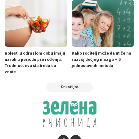
Bolesti u odraslom dobu imaju
Kako roditelj može da utiče na
uzrok u periodu pre rođenja.
razvoj dečjeg mozga – 5
Trudnice, evo šta treba da
jednostavnih metoda
znate
Prikaži još