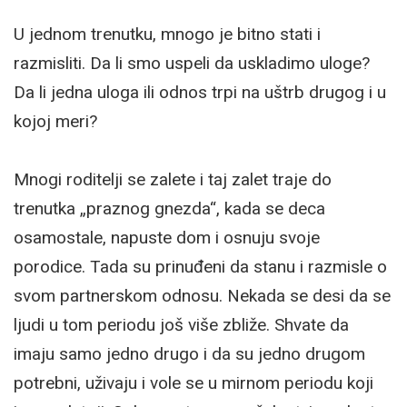
U jednom trenutku, mnogo je bitno stati i
razmisliti. Da li smo uspeli da uskladimo uloge?
Da li jedna uloga ili odnos trpi na uštrb drugog i u
kojoj meri?
Mnogi roditelji se zalete i taj zalet traje do
trenutka „praznog gnezda“, kada se deca
osamostale, napuste dom i osnuju svoje
porodice. Tada su prinuđeni da stanu i razmisle o
svom partnerskom odnosu. Nekada se desi da se
ljudi u tom periodu još više zbliže. Shvate da
imaju samo jedno drugo i da su jedno drugom
potrebni, uživaju i vole se u mirnom periodu koji