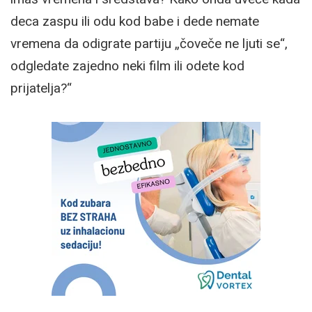
deca zaspu ili odu kod babe i dede nemate
vremena da odigrate partiju „čoveče ne ljuti se“,
odgledate zajedno neki film ili odete kod
prijatelja?“