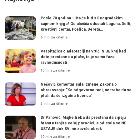
Posle 70 godina – šta će biti s Beogradskim
sajmom knjiga? Od učešća odustali Laguna, Delfi,
Kreativni centar, Pčelica, Dereta…
6 min za čitanje
Vaspitačica o adaptaciji na vrtić: NIJE kraj kad
dete prestane da plače, to je samo faza
ravnodušnosti
10 min za čitanje
Nešović komentarisala izmene Zakona o
obrazovanju: ”Ko odgovorno radi, ne treba da se
plaši da će izgubiti licencu”
3 min za čitanje
Dr Panović: Majke treba da prestanu da sipaju
hranu u tanjire celoj porodici, a od stola se NE
USTAJE dok SVI ne završe obrok
10 min za čitanje