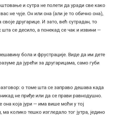
поштовање и сутра не полети да уради све како
ас не чује. Он или она (али је то обично она),
воје другарице. И зато, већ сутрадан, то
х шта се десило, а понекад се чак и извини —
ешавину бола и фрустрације. Виде да им дете
разуме да јурећи за другарицама, само губи
разговор: о томе шта се заправо дешава када
и никад не приђе или да се прави равнодушно.
е она која јури — има више моћи у тој
 ма колико тешко изгледало тог јутра, једино