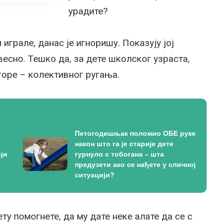
урадите?
 играле, данас је игноришу. Показују јој
весно. Тешко да, за дете школског узраста,
горе – колективног ругања.
Петогодишњак поломио ОБЕ руке
након што га је старије дете
ји
гурнуло с тобогана – шта
предузети ако се нађете у сличној
ситуацији?
ту помогнете, да му дате неке алате да се с