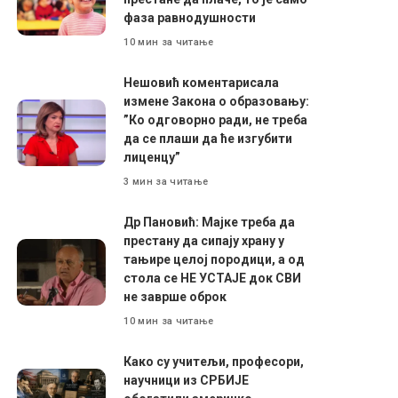
фаза равнодушности
10 мин за читање
Нешовић коментарисала
измене Закона о образовању:
”Ко одговорно ради, не треба
да се плаши да ће изгубити
лиценцу”
3 мин за читање
Др Пановић: Мајке треба да
престану да сипају храну у
тањире целој породици, а од
стола се НЕ УСТАЈЕ док СВИ
не заврше оброк
10 мин за читање
Како су учитељи, професори,
научници из СРБИЈЕ