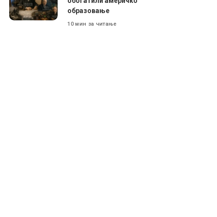
обогатили америчко
образовање
10 мин за читање