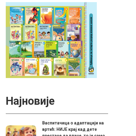
Најновије
Васпитачица о адаптацији на
вртић: НИЈЕ крај кад дете
престане да плаче, то је само