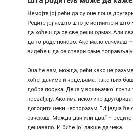
Шта родитељ може да каже
Немојте јој рећи да су оне лоше другари
Реците јој нешто што је истинито и што 
да хоћеш да се све реши одмах. Али сва
да то раде поново. Ако мало сачекаш 
видећеш да се ствари саме поправљају. 
Она ће вам, можда, рећи како не разуме
хоће, данима и недељама, како њих баш б
добра порука. Деца у вршњачкој групи 
посвађају. Ако има неколико другарица,
догодити неки неспоразум. ”И једна ће 
сачекаш. Можда дан или два.” – реците ј
дешавало. И биће јој лакше да чека.