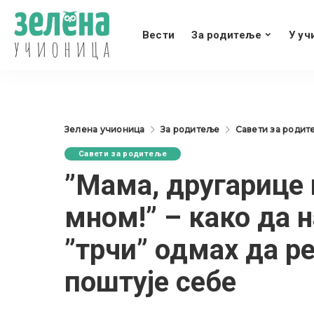
Вести
За родитеље
У уч
Зелена учионица
За родитеље
Савети за родит
Савети за родитеље
”Мама, другарице н
мном!” – како да н
”трчи” одмах да р
поштује себе