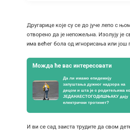
Другарице које су се до јуче лепо с њом
отворено да је непожељна. Изолују је с
има већег бола од игнорисања или још 
Можда ће вас интересовати
Да ли имамо епидемију
запуштања дужног надзора на
децом и шта је с родитељима ко
ЈЕДАНАЕСТОГОДИШЊАКУ дају
електрични тротинет?
И ви се сад заиста трудите да свом дете