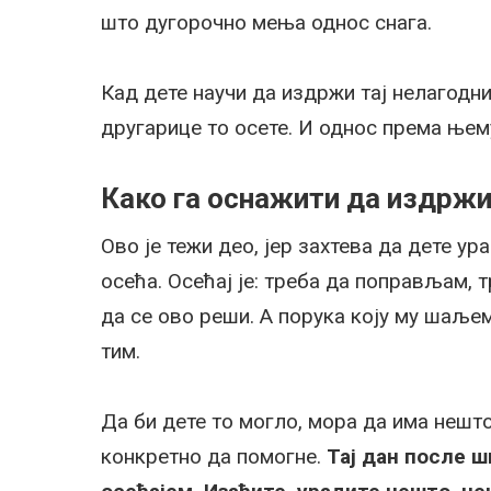
што дугорочно мења однос снага.
Кад дете научи да издржи тај нелагодн
другарице то осете. И однос према њем
Како га оснажити да издрж
Ово је тежи део, јер захтева да дете у
осећа. Осећај је: треба да поправљам, 
да се ово реши. А порука коју му шаљемо
тим.
Да би дете то могло, мора да има нешт
конкретно да помогне.
Тај дан после ш