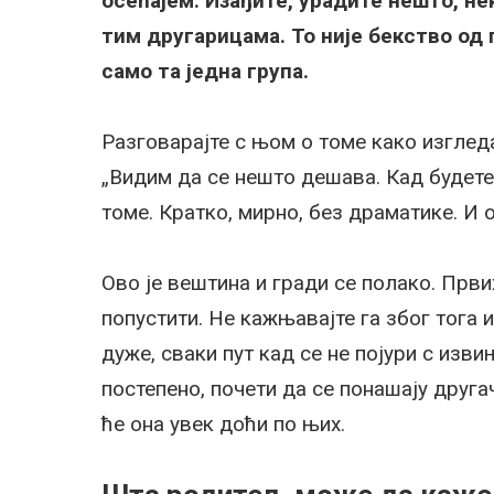
осећајем. Изађите, урадите нешто, не
тим другарицама. То није бекство од 
само та једна група.
Разговарајте с њом о томе како изглед
„Видим да се нешто дешава. Кад будете 
томе. Кратко, мирно, без драматике. И 
Ово је вештина и гради се полако. Прв
попустити. Не кажњавајте га због тога 
дуже, сваки пут кад се не појури с изв
постепено, почети да се понашају другач
ће она увек доћи по њих.