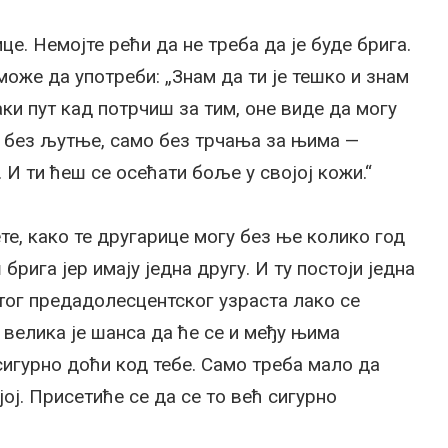
це. Немојте рећи да не треба да је буде брига.
може да употреби: „Знам да ти је тешко и знам
ки пут кад потрчиш за тим, оне виде да могу
— без љутње, само без трчања за њима —
И ти ћеш се осећати боље у својој кожи.“
те, како те другарице могу без ње колико год
рига јер имају једна другу. И ту постоји једна
тог предадолесцентског узраста лако се
 велика је шанса да ће се и међу њима
сигурно доћи код тебе. Само треба мало да
ој. Присетиће се да се то већ сигурно