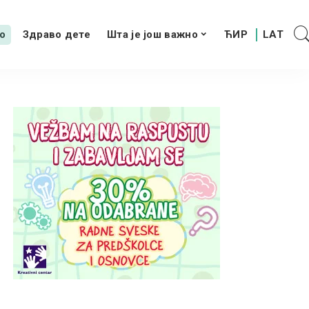
о
Здраво дете
Шта је још важно