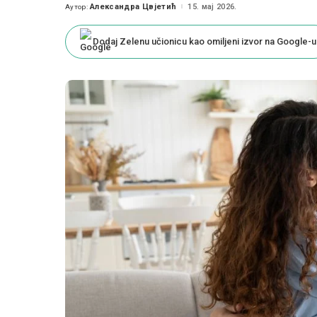
Александра Цвјетић
15. мај 2026.
Аутор:
Posted
by
Dodaj Zelenu učionicu kao omiljeni izvor na Google-u