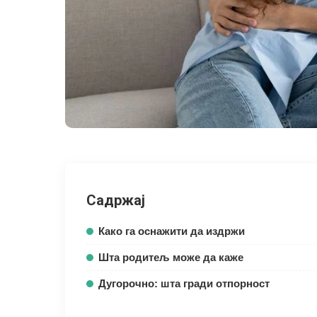
Садржај
Како га оснажити да издржи
Шта родитељ може да каже
Дугорочно: шта гради отпорност