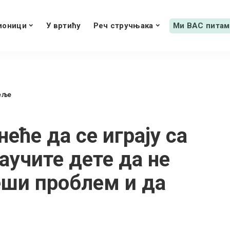
ионици
У вртићу
Реч стручњака
Ми ВАС питам
еље
еће да се играју са
аучите дете да не
еши проблем и да