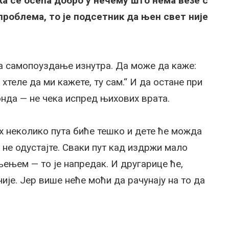
ка се осећа добро у нечему што нема везе с
проблема, то је подсетник да њен свет није
а самопоуздање изнутра. Да може да каже:
хтеле да ми кажете, ту сам.“ И да остане при
онда — не чека испред њихових врата.
их неколико пута биће тешко и дете ће можда
и не одустајте. Сваки пут кад издржи мало
ињењем — то је напредак. И другарице ће,
ије. Јер више неће моћи да рачунају на то да