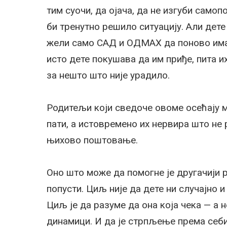
тим суочи, да ојача, да не изгуби само
би тренутно решило ситуацију. Али дете в
жели само САД и ОДМАХ да поново има с
исто дете покушава да им приђе, пита и
за нешто што није урадило.
Родитељи који сведоче овоме осећају м
пати, а истовремено их нервира што не 
њихово поштовање.
Оно што може да помогне је другачији 
попусти. Циљ није да дете ни случајно 
Циљ је да разуме да она која чека — а н
динамици. И да је стрпљење према себи,