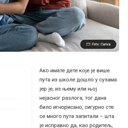
Foto: Canva
Ако имате дете које је више
пута из школе дошло у сузама
јер је, из њему или њој
нејасног разлога, тог дана
било игнорисано, сигурно сте
се много пута запитали – шта
је исправно да, као родитељ,