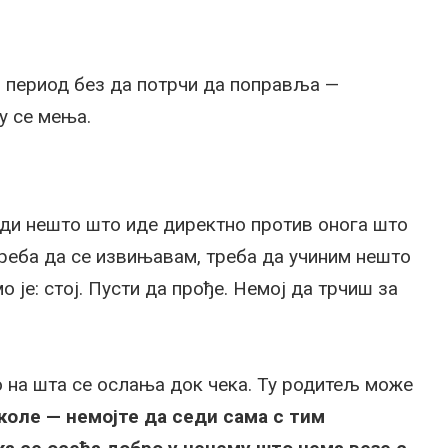
и период без да потрчи да поправља —
у се мења.
и
ради нешто што иде директно против онога што
треба да се извињавам, треба да учиним нешто
 је: стој. Пусти да прође. Немој да трчиш за
о на шта се ослања док чека. Ту родитељ може
коле — немојте да седи сама с тим