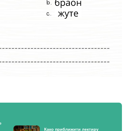
е
Како приближити лектиру