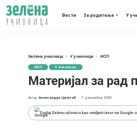
Вести
За родитеље
У уч
Зелена учионица
У учионици
ИОП
ИОП
У учионици
Материјал за рад 
Александра Цвјетић
7. децембар 2020.
Аутор:
Posted
by
Dodaj Zelenu učionicu kao omiljeni izvor na Google-u