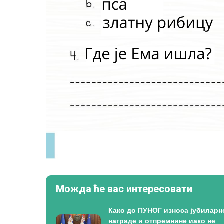
Можда ће вас интересовати
Како до ПУНОГ износа јубиларн
награде и отпремнине иако не