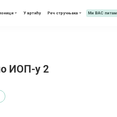
ионици
У вртићу
Реч стручњака
Ми ВАС питам
по ИОП-у 2