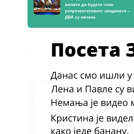
желите да будете члан
репрезентативног синдиката –
ДВА су начина