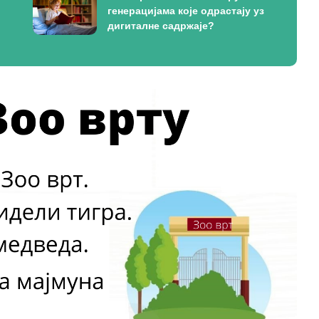
генерацијама које одрастају уз
дигиталне садржаје?