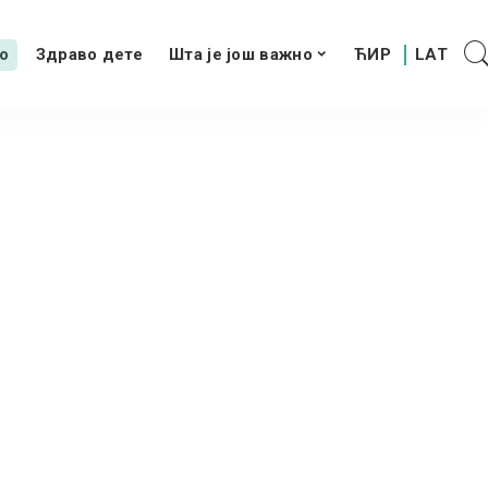
о
Здраво дете
Шта је још важно