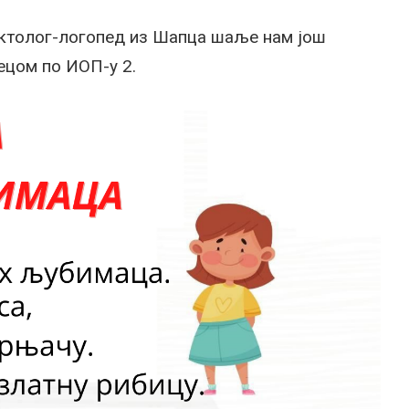
ктолог-логопед из Шапца шаље нам још
децом по ИОП-у 2.