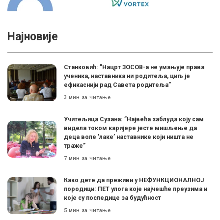
Најновије
Станковић: ”Нацрт ЗОСОВ-а не умањује права
ученика, наставника ни родитеља, циљ је
ефикаснији рад Савета родитеља”
3 мин за читање
Учитељица Сузана: ”Највећа заблуда коју сам
видела током каријере јесте мишљење да
деца воле ’лаке’ наставнике који ништа не
траже”
7 мин за читање
Како дете да преживи у НЕФУНКЦИОНАЛНОЈ
породици: ПЕТ улога које најчешће преузима и
које су последице за будућност
5 мин за читање