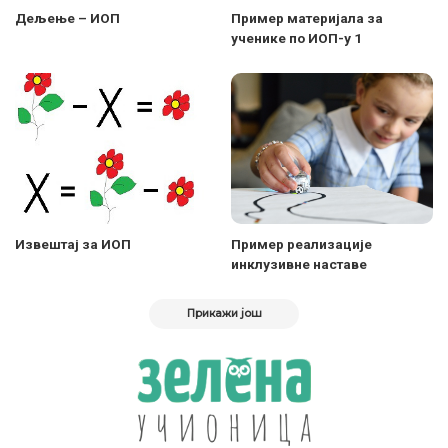
Дељење – ИОП
Пример материјала за
ученике по ИОП-у 1
Извештај за ИОП
Пример реализације
инклузивне наставе
Прикажи још