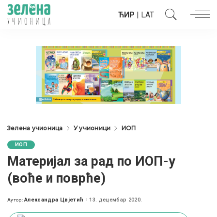
ЋИР
|
LAT
Зелена учионица
У учионици
ИОП
ИОП
Материјал за рад по ИОП-у
(воће и поврће)
Александра Цвјетић
13. децембар 2020.
Аутор:
Posted
by