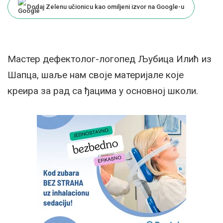
Dodaj Zelenu učionicu kao omiljeni izvor na Google-u
Мастер дефектолог-логопед Љубица Илић из
Шапца, шаље нам своје материјале које
креира за рад са ђацима у основној школи.