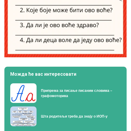
Можда ће вас интересовати
Припрема за писање писаним словима –
графомоторика
Шта родитељи треба да знају о ИОП-у