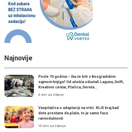
Najnovije
Posle 70 godina – šta će biti s Beogradskim
sajmom knjiga? Od učešća odustali Laguna, Delfi,
Kreativni centar, Pčelica, Dereta…
6 min za čitanje
Vaspitačica o adaptaciji na vrtić: NIJE kraj kad
dete prestane da plače, to je samo faza
ravnodušnosti
10 min za čitanje