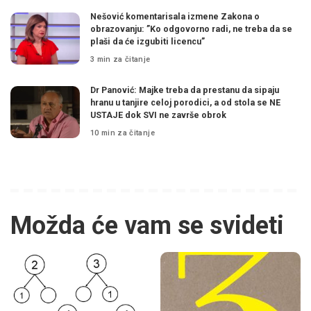
Nešović komentarisala izmene Zakona o
obrazovanju: ”Ko odgovorno radi, ne treba da se
plaši da će izgubiti licencu”
3 min za čitanje
Dr Panović: Majke treba da prestanu da sipaju
hranu u tanjire celoj porodici, a od stola se NE
USTAJE dok SVI ne završe obrok
10 min za čitanje
Možda će vam se svideti