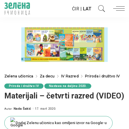
ĆIR
|
LAT
Zelena učionica
Za decu
IV Razred
Priroda i društvo IV
Priroda i društvo IV
Nastava na daljinu 2020.
Materijali – četvrti razred (VIDEO)
Nada Šakić
17. mart 2020.
Autor:
Posted
by
Dodaj Zelenu učionicu kao omiljeni izvor na Google-u