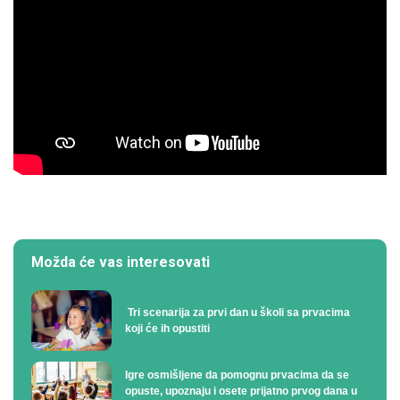
Možda će vas interesovati
Tri scenarija za prvi dan u školi sa prvacima
koji će ih opustiti
Igre osmišljene da pomognu prvacima da se
opuste, upoznaju i osete prijatno prvog dana u