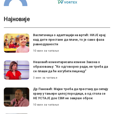
Најновије
Васпитачица о адаптацији на вртић: НИЈЕ крај
кад дете престане да плаче, то је само фаза
равнодушности
10 мин за читање
Нешовић коментарисала измене Закона о
образовању: ”Ко одговорно ради, не треба да
се плаши да ће изгубити лиценцу”
3 мин за читање
Др Пановић: Мајке треба да престану да сипају
храну у тањире целој породици, а од стола се
НЕ УСТАЈЕ док СВИ не заврше оброк
10 мин за читање