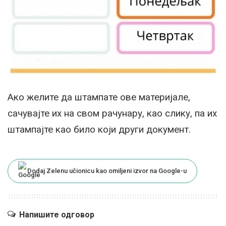
Ако желите да штампате ове материјале,
сачувајте их на свом рачунару, као слику, па их
штампајте као било који други документ.
Dodaj Zelenu učionicu kao omiljeni izvor na Google-u
Напишите одговор