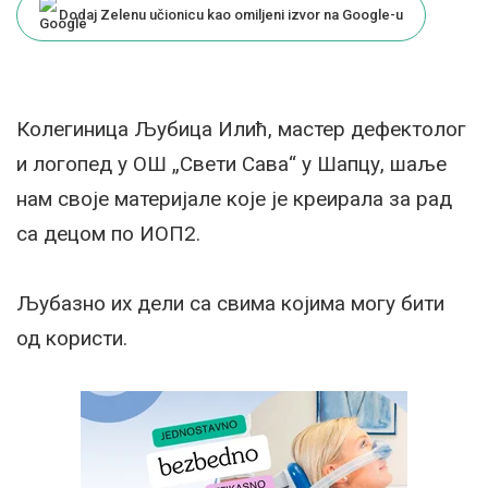
Dodaj Zelenu učionicu kao omiljeni izvor na Google-u
Колегиница Љубица Илић, мастер дефектолог
и логопед у ОШ „Свети Сава“ у Шапцу, шаље
нам своје материјале које је креирала за рад
са децом по ИОП2.
Љубазно их дели са свима којима могу бити
од користи.