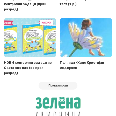
контролни задаци (први
тест (1.р.)
разред)
НОВИ контролни задаци из
Палчица -Ханс Кристијан
Света око нас (за први
Андерсен
разред)
Прикажи још