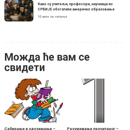
Како су учитељи, професори, научници из
СРБИЈЕ обогатили америчко образовање
10 мин за читање
Можда ће вам се
свидети
Сабирање и одузимање –
Разумевање прочитаног –