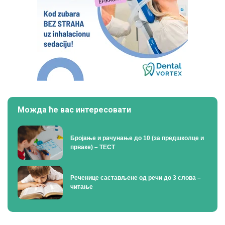
Можда ће вас интересовати
Бројање и рачунање до 10 (за предшколце и
прваке) – ТЕСТ
Реченице састављене од речи до 3 слова –
читање