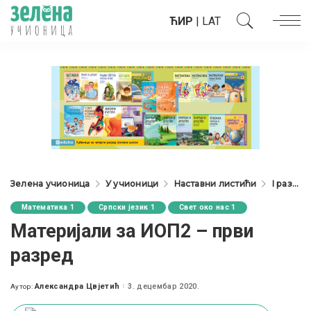
ЋИР
|
LAT
Зелена учионица
У учионици
Наставни листићи
I разред
Математика 1
Српски језик 1
Свет око нас 1
Материјали за ИОП2 – први
разред
Александра Цвјетић
3. децембар 2020.
Аутор:
Posted
by