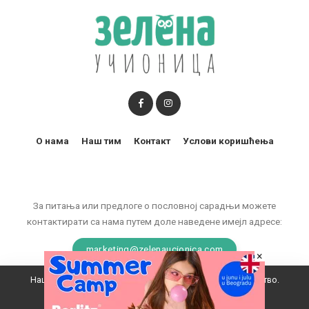
О нама
Наш тим
Контакт
Услови коришћења
За питања или предлоге о пословној сарадњи можете
контактирати са нама путем доле наведене имејл адресе:
marketing@zelenaucionica.com
×
Наш вебсајт користи колачиће да побољша ваше искуство.
© 2011-2024 Copyright by Zelena učionica. All Rights reserved.
Прихватам