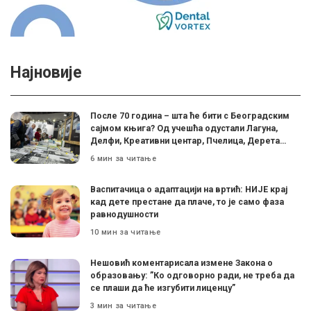
Најновије
После 70 година – шта ће бити с Београдским
сајмом књига? Од учешћа одустали Лагуна,
Делфи, Креативни центар, Пчелица, Дерета…
6 мин за читање
Васпитачица о адаптацији на вртић: НИЈЕ крај
кад дете престане да плаче, то је само фаза
равнодушности
10 мин за читање
Нешовић коментарисала измене Закона о
образовању: ”Ко одговорно ради, не треба да
се плаши да ће изгубити лиценцу”
3 мин за читање