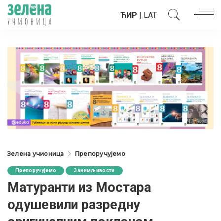
ЋИР
|
LAT
Зелена учионица
Препоручујемо
Препоручујемо
Занимљивости
Матуранти из Мостара
одушевили разредну