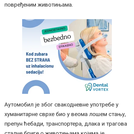
повређеним животињама.
Аутомобил је због свакодневне употребе у
хуманитарне сврхе био у веома лошем стању,
препун ћебади, транспортера, длака и трагова
сталне бриге о животињама којима је