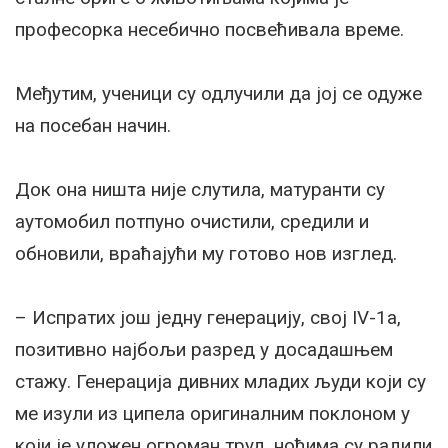
професорка несебично посвећивала време.
Међутим, ученици су одлучили да јој се одуже
на посебан начин.
Док она ништа није слутила, матуранти су
аутомобил потпуно очистили, средили и
обновили, враћајући му готово нов изглед.
– Испратих још једну генерацију, свој IV-1а,
позитивно најбољи разред у досадашњем
стажу. Генерација дивних младих људи који су
ме изули из ципела оригиналним поклоном у
који је уложен огроман труд, ноћима су радили