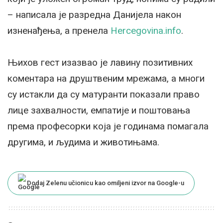
– написала је разредна Данијела након
изненађења, а пренела
Hercegovina.info
.
Њихов гест изазвао је лавину позитивних
коментара на друштвеним мрежама, а многи
су истакли да су матуранти показали право
лице захвалности, емпатије и поштовања
према професорки која је годинама помагала
другима, и људима и животињама.
Dodaj Zelenu učionicu kao omiljeni izvor na Google-u