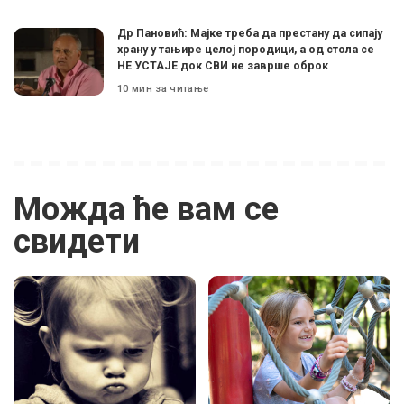
Др Пановић: Мајке треба да престану да сипају
храну у тањире целој породици, а од стола се
НЕ УСТАЈЕ док СВИ не заврше оброк
10 мин за читање
Можда ће вам се
свидети