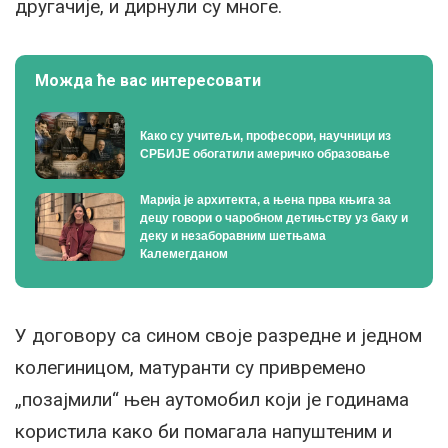
другачије, и дирнули су многе.
Можда ће вас интересовати
Како су учитељи, професори, научници из
СРБИЈЕ обогатили америчко образовање
Марија је архитекта, а њена прва књига за
децу говори о чаробном детињству уз баку и
деку и незаборавним шетњама
Калемегданом
У договору са сином своје разредне и једном
колегиницом, матуранти су привремено
„позајмили“ њен аутомобил који је годинама
користила како би помагала напуштеним и