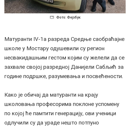
Фото: Фејзбук
Матуранти IV-1а разреда Средње саобраћајне
школе у Мостару одушевили су регион
несвакидашњим гестом којим су желели да се
захвале својој разредној Данијели Сабљић за
године подршке, разумевања и посвећености.
Како је обичај да матуранти на крају
школовања професорима поклоне успомену
по којој ће памтити генерацију, ови ученици
одлучили су да ураде нешто потпуно