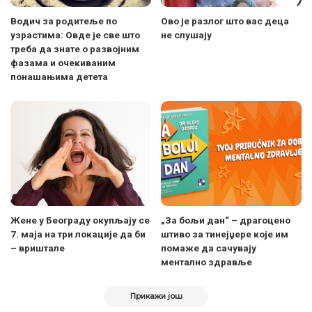
Водич за родитеље по
Ово је разлог што вас деца
узрастима: Овде је све што
не слушају
треба да знате о развојним
фазама и очекиваним
понашањима детета
Жене у Београду окупљају се
„За бољи дан“ – драгоцено
7. маја на три локације да би
штиво за тинејџере које им
– вриштале
помаже да сачувају
ментално здравље
Прикажи још