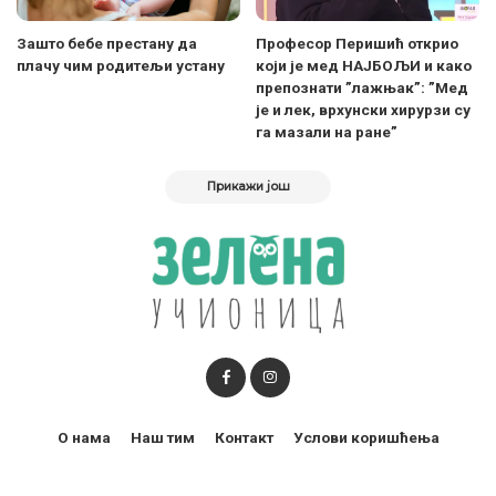
Зашто бебе престану да
Професор Перишић открио
плачу чим родитељи устану
који је мед НАЈБОЉИ и како
препознати ”лажњак”: ”Мед
је и лек, врхунски хирурзи су
га мазали на ране”
Прикажи још
О нама
Наш тим
Контакт
Услови коришћења