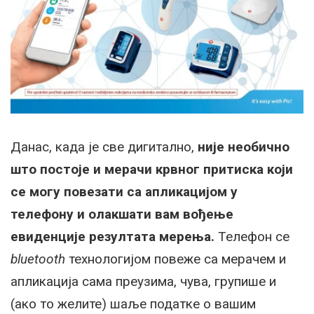
Данас, када је све дигитално,
није необично
што постоје и мерачи крвног притиска који
се могу повезати са апликацијом у
телефону и олакшати вам вођење
евиденције резултата мерења.
Телефон се
bluetooth
технологијом повеже са мерачем и
апликација сама преузима, чува, групише и
(ако то желите) шаље податке о вашим