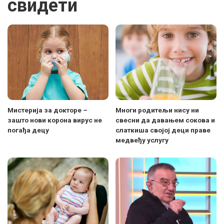
свидети
Мистерија за докторе –
Многи родитељи нису ни
зашто нови корона вирус не
свесни да давањем сокова и
погађа децу
слаткиша својој деци праве
медвеђу услугу