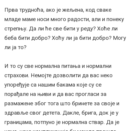
Прва трудноћа, ако је жељена, код сваке
младе маме носи много радости, али и понеку
стрепњу. Да ли ће све бити у реду? Хоће ли
беба бити добро? Хоћу ли ја бити добро? Могу
ли ја то?
И то су све нормална питања и нормални
страхови. Немојте дозволити да вас неко
упоређује са нашим бакама које су се
порађале на њиви и да вас прогласи за
размажене због тога што бринете за своје и
здравље свог детета. Дакле, брига, док је у
границама, потпуно је нормална ствар. Да је