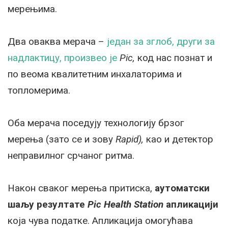
мерењима.
Два оваква мерача –
један за зглоб, други за
надлактицу, произвео је
Pic,
код нас познат и
по веома квалитетним инхалаторима и
топломерима.
Оба мерача поседују технологију брзог
мерења (зато се и зову
Rapid),
као и детектор
неправилног срчаног ритма.
Након сваког мерења притиска,
аутоматски
шаљу резултате
Pic Health Station
апликацији
која чува податке. Апликација омогућава