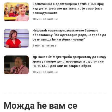
Васпитачица о адаптацији на вртић: НИЈЕ крај
кад дете престане да плаче, то је само фаза
равнодушности
10 мин за читање
Нешовић коментарисала измене Закона о
образовању: ”Ко одговорно ради, не треба да
се плаши да ће изгубити лиценцу”
3 мин за читање
Др Пановић: Мајке треба да престану да сипају
храну у тањире целој породици, а од стола се
НЕ УСТАЈЕ док СВИ не заврше оброк
10 мин за читање
Можда ће вам се