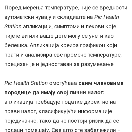
Поред мерења температуре, чије се вредности
аутоматски чувају и складиште на
Pic Health
Station
апликацији, симптоми и лекови које
пијете ви или ваше дете могу се унети као
белешка. Апликација креира графикон који
прати и анализира све промене температуре,
прецизан је и једноставан за разумевање.
Pic Health Station
омогућава
свим члановима
породице да имају свој лични налог:
апликација пребацује податке директно на
прави налог, класификујући информације
појединачно, тако да не постоји ризик да се
подаци помешају. Све што сте забележили –