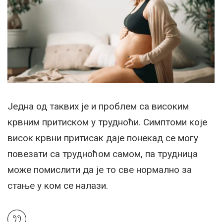
Једна од таквих је и проблем са високим
крвним притиском у трудноћи. Симптоми које
висок крвни притисак даје понекад се могу
повезати са трудноћом самом, па трудница
може помислити да је то све нормално за
стање у ком се налази.