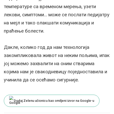
температуре са временом мерења, узети
лекови, симптоми… може се послати педијатру
на мејл и тако олакшати комуникација и
праћење болести.
Дакле, колико год да нам технологија
закомпликовала живот на неким пољима, ипак
јој можемо захвалити на оним стварима
којима нам је свакодневицу поједноставила и
учинила да се осећамо сигурније.
Dodaj Zelenu učionicu kao omiljeni izvor na Google-u