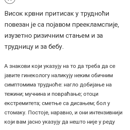
Висок крвни притисак у трудноћи
повезан је са појавом преекламспије,
изузетно ризичним стањем и за
трудницу и за бебу.
А знакови који указују на то да треба да се
јавите гинекологу наликују неким обичним
симптомима трудноће: нагло добијање на
тежини; мучнина и повраћање; отоци
екстремитета; сметње са дисањем; бол у
стомаку. Постоје, наравно, и они интензивнији
који вам јасно указују да нешто није у реду