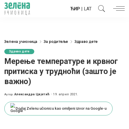
ЋИР
|
LAT
Зелена учионица
За родитеље
Здраво дете
Здраво дете
Мерење температуре и крвног
притиска у трудноћи (зашто је
важно)
Александра Цвјетић
19. април 2021.
Аутор:
Posted
by
Dodaj Zelenu učionicu kao omiljeni izvor na Google-u