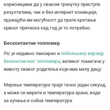
корисницима да у сваком тренутку приступе
резултатима, чак и без интернет конекције,
пружајући им могућност да прате кретање
крвног притиска кад год је то потребно.
Бесконтактни топломер
Pic
је недавно лансирао и
побољшану верзију
бесконтактног топломера
, великог помагача у
животу сваког родитеља који има малу децу.
Mерење температуре траје тачно један секунд,
a може се мерити и температура хране, воде
за купање и собна температура.