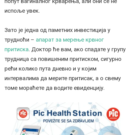
попут вагиналног крварења, али они се не
испоље увек.
Зато је једна од паметних инвестиција у
трудноћи –
апарат за мерење крвног
притиска
. Доктор ће вам, ако спадате у групу
трудница са повишеним притиском, сигурно
рећи колико пута дневно и у којим
интервалима да мерите притисак, а о свему
томе мораћете да водите евиденцију.