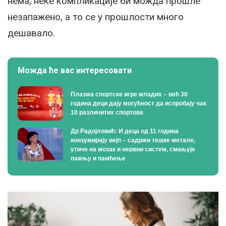
нема, неке компликације би можда прошле
незапажено, а то се у прошлости много
дешавало.
Можда ће вас интересовати
Плазма спортске игре младих – већ 30
година деци дају могућност да испробају чак
10 различитих спортова
Др Радојловић: И деца од 11 година
конзумирају вејп – садржи тешке метале,
утиче на мозак и нервни систем, смањује
пажњу и памћење