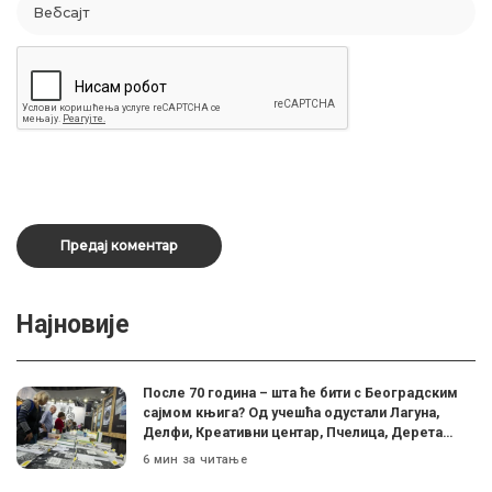
Најновије
После 70 година – шта ће бити с Београдским
сајмом књига? Од учешћа одустали Лагуна,
Делфи, Креативни центар, Пчелица, Дерета…
6 мин за читање