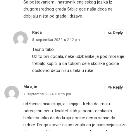
Sa poštovanjem , nastavnik engleskog jezika iz
drugorazrednog grada Srbije gde naša deca ne
dobijaju ništa od grada i države .
Rada
Reply
8. septembar 2024. u 2:12 pm
Tačno tako.
Uz to bih dodala, neke udžbenike je pod moranje
trebalo kupiti, a da tokom cele školske godine
doslovno deca nisu uzela u ruke.
Ma ajte
Reply
7. septembar 2024. u 8:29 pm
udzbenici nisu skupi, a i knjige i treba da imaju
odredjenu cenu. kvalitet istih je poput cepkanih
blokcica tako da do kraja godine nema sanse da
izdrze. Druga stavar nisam znala da je asoscicjacija za