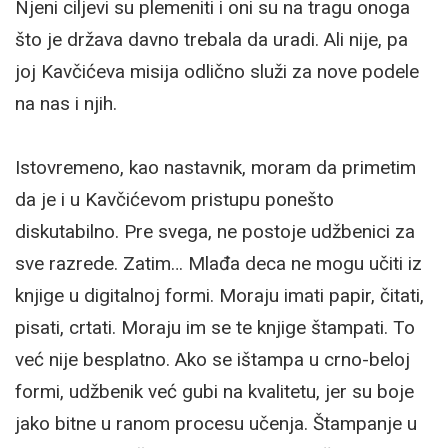
Njeni ciljevi su plemeniti i oni su na tragu onoga
što je država davno trebala da uradi. Ali nije, pa
joj Kavčićeva misija odlično služi za nove podele
na nas i njih.
Istovremeno, kao nastavnik, moram da primetim
da je i u Kavčićevom pristupu ponešto
diskutabilno. Pre svega, ne postoje udžbenici za
sve razrede. Zatim… Mlađa deca ne mogu učiti iz
knjige u digitalnoj formi. Moraju imati papir, čitati,
pisati, crtati. Moraju im se te knjige štampati. To
već nije besplatno. Ako se ištampa u crno-beloj
formi, udžbenik već gubi na kvalitetu, jer su boje
jako bitne u ranom procesu učenja. Štampanje u