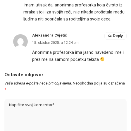
Imam utisak da, anonimna profesorka koja čvrsto iz
mraka stoji iza svojih reči, nije nikada prošetala među
ljudima niti popričala sa roditeljima svoje dece.
Aleksandra Cvjetić
Reply
15. oktobar 2025. u 12:24 pm
Anonimna profesorka ima jasno navedeno ime i
prezime na samom početku teksta
Ostavite odgovor
Vaša adresa e-pošte neće biti objavljena.
Neophodna polja su označena
*