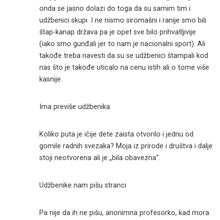
onda se jasno dolazi do toga da su samim tim i
udžbenici skupi. I ne nismo siromašni i ranije smo bili
štap-kanap država pa je opet sve bilo prihvatljivije
(iako smo gunđali jer to nam je nacionalni sport). Ali
takođe treba navesti da su se udžbenici štampali kod
nas što je takođe uticalo na cenu istih ali o tome više
kasnije.
Ima previše udžbenika
Koliko puta je ičije dete zaista otvorilo i jednu od
gomile radnih svezaka? Moja iz prirode i društva i dalje
stoji neotvorena ali je „bila obavezna“.
Udžbenike nam pišu stranci
Pa nije da ih ne pišu, anonimna profesorko, kad mora