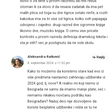
slovo o za dete u prvom raszresu da resi rebus
otoman ili za slovo d da resava zadatak da ima pet
malih ptica od toga su dve tigrice ostalo ninfe, a rozih
kakodua ima za tri vise od tigrica. kolko svih papagaja
odvojeno i zajedno. drugi razred dve ogromne knjige
likovno dve, muzicko knjiga. O cemu vise pricate.
kontrolni u prvom razredu definicija dramskog teksta i
sta je stih? vec je postignuto da ne vole skolu.
Aleksandra Ratković
Reply
8. septembar 2024. u 11:02 pm
Kako to možemo da koristimo stare kad evo iz
više predmeta nastavnici zahtevaju udžbenike iz
2024 god, tj. nove? A realno mi koji nismo iz
Beograda ne samo da imamo manje plate, već i
nemamo nikakvu novčanu podršku kao
Beograđani? Našoj deci nije dozvoljeno da
koriste besplatne udžbenike i ništa se tu ne