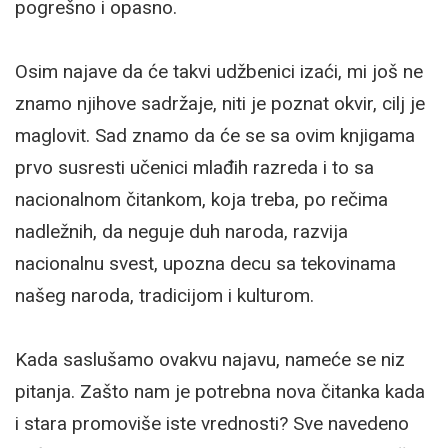
pogrešno i opasno.
Osim najave da će takvi udžbenici izaći, mi još ne
znamo njihove sadržaje, niti je poznat okvir, cilj je
maglovit. Sad znamo da će se sa ovim knjigama
prvo susresti učenici mlađih razreda i to sa
nacionalnom čitankom, koja treba, po rečima
nadležnih, da neguje duh naroda, razvija
nacionalnu svest, upozna decu sa tekovinama
našeg naroda, tradicijom i kulturom.
Kada saslušamo ovakvu najavu, nameće se niz
pitanja. Zašto nam je potrebna nova čitanka kada
i stara promoviše iste vrednosti? Sve navedeno