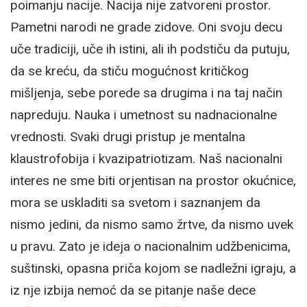
poimanju nacije. Nacija nije zatvoreni prostor.
Pametni narodi ne grade zidove. Oni svoju decu
uče tradiciji, uče ih istini, ali ih podstiču da putuju,
da se kreću, da stiču mogućnost kritičkog
mišljenja, sebe porede sa drugima i na taj način
napreduju. Nauka i umetnost su nadnacionalne
vrednosti. Svaki drugi pristup je mentalna
klaustrofobija i kvazipatriotizam. Naš nacionalni
interes ne sme biti orjentisan na prostor okućnice,
mora se uskladiti sa svetom i saznanjem da
nismo jedini, da nismo samo žrtve, da nismo uvek
u pravu. Zato je ideja o nacionalnim udžbenicima,
suštinski, opasna priča kojom se nadležni igraju, a
iz nje izbija nemoć da se pitanje naše dece