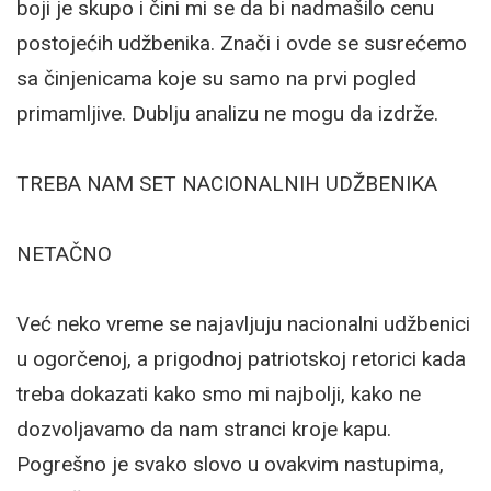
boji je skupo i čini mi se da bi nadmašilo cenu
postojećih udžbenika. Znači i ovde se susrećemo
sa činjenicama koje su samo na prvi pogled
primamljive. Dublju analizu ne mogu da izdrže.
TREBA NAM SET NACIONALNIH UDŽBENIKA
NETAČNO
Već neko vreme se najavljuju nacionalni udžbenici
u ogorčenoj, a prigodnoj patriotskoj retorici kada
treba dokazati kako smo mi najbolji, kako ne
dozvoljavamo da nam stranci kroje kapu.
Pogrešno je svako slovo u ovakvim nastupima,