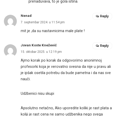
prenaduvava, to je gola istina.
Nenad
Reply
7. septembar 2024. u 11:54 pm
mit je ,da su nastavnicima male plate !
Jovan Koste Knežević
Reply
15. oktobar 2025. u 12:19 pm
Ajmo korak po korak da odgovorimo anonimnoj
profesorki koja je verovatno svesna da nije u pravu ali
je ipšak osetila potrebu da bude pametna i da nas sve
nauči.
Udžbenici nisu skupi
Apsolutno netačno, Ako uporedite koliki je rast plata a
koliji je rast cena ne samo udžbenika nego svega