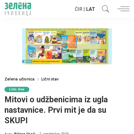
ĆIR
|
LAT
Zelena učionica
Lični stav
Lični stav
Mitovi o udžbenicima iz ugla
nastavnice. Prvi mit je da su
SKUPI
Biljana Vasić
7. septembar 2024.
Autor: