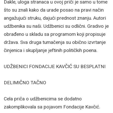
Dakle, uloga stranaca u ovoj priči je samo u tome
što su znali kako da urade posao na pravi način
angažujući struku, dajući prednost znanju. Autori
udžbenika su naši. Udžbenici su odlični. Gradivo je
obrađeno u skladu sa programom koji propisuje
država. Sva druga tumačenja su obično izvrtanje
činjenica i skupljanje jeftinih političkih poena.
UDŽBENICI FONDACIJE KAVČIĆ SU BESPLATNI
DELIMIČNO TAČNO
Cela priča o udžbenicima se dodatno
zakomplikovala sa pojavom Fondacije Kavčić.