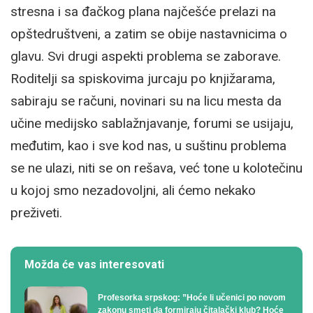
stresna i sa đačkog plana najčešće prelazi na
opštedruštveni, a zatim se obije nastavnicima o
glavu. Svi drugi aspekti problema se zaborave.
Roditelji sa spiskovima jurcaju po knjižarama,
sabiraju se računi, novinari su na licu mesta da
učine medijsko sablažnjavanje, forumi se usijaju,
međutim, kao i sve kod nas, u suštinu problema
se ne ulazi, niti se on rešava, već tone u kolotečinu
u kojoj smo nezadovoljni, ali ćemo nekako
preživeti.
Možda će vas interesovati
Profesorka srpskog: ”Hoće li učenici po novom
zakonu smeti da formiraju čitalački klub? Hoće