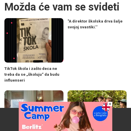
Možda će vam se svideti
"A direktor školska drva šalje
svojoj svastiki.’’
TikTok škola i zašto deca ne
treba da se „školuju“ da budu
influenseri
×
Naš vebsajt koristi kolačiće da poboljša vaše iskustvo.
Prihvatam