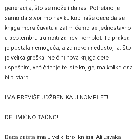
generacija, što se može i danas. Potrebno je
samo da stvorimo naviku kod naše dece da se
knjiga mora čuvati, a zatim ćemo se jednostavno
u septembru trampiti za novi komplet. Ta praksa
je postala nemoguća, a za neke i nedostojna, što
je velika greška. Ne čini nova knjiga dete
uspešnim, već čitanje te iste knjige, ma koliko ona
bila stara.
IMA PREVIŠE UDŽBENIKA U KOMPLETU
DELIMIČNO TAČNO!
Deca zaista imaju veliki broj knjiga. Ali…svaka