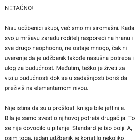
NETAČNO!
Nisu udžbenici skupi, već smo mi siromašni. Kada
svoju mršavu zaradu roditelj rasporedi na hranu i
sve drugo neophodno, ne ostaje mnogo, čak ni
uverenje da je udžbenik takođe nasušna potreba i
ulog za budućnost. Međutim, teško je živeti za
viziju budućnosti dok se u sadašnjosti boriš da
preživiš na elementarnom nivou.
Nije istina da su u prošlosti knjige bile jeftinije.
Bila je samo svest o njihovoj potrebi drugačija. To
se nije dovodilo u pitanje. Standard je bio bolji. A,
osim toga, jedan udžbenik je koristilo nekoliko