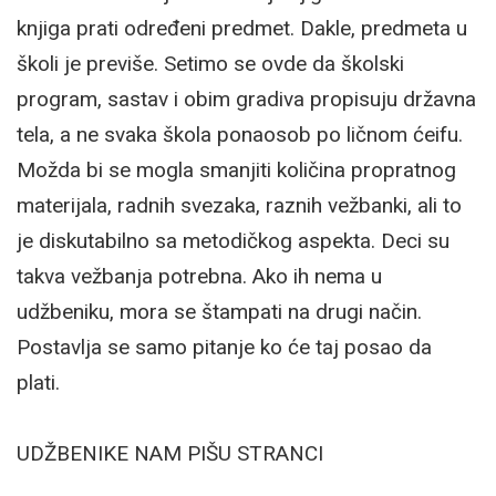
knjiga prati određeni predmet. Dakle, predmeta u
školi je previše. Setimo se ovde da školski
program, sastav i obim gradiva propisuju državna
tela, a ne svaka škola ponaosob po ličnom ćeifu.
Možda bi se mogla smanjiti količina propratnog
materijala, radnih svezaka, raznih vežbanki, ali to
je diskutabilno sa metodičkog aspekta. Deci su
takva vežbanja potrebna. Ako ih nema u
udžbeniku, mora se štampati na drugi način.
Postavlja se samo pitanje ko će taj posao da
plati.
UDŽBENIKE NAM PIŠU STRANCI