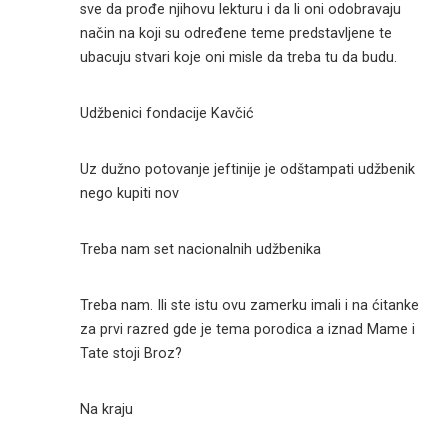
sve da prođe njihovu lekturu i da li oni odobravaju
način na koji su određene teme predstavljene te
ubacuju stvari koje oni misle da treba tu da budu.
Udžbenici fondacije Kavčić
Uz dužno potovanje jeftinije je odštampati udžbenik
nego kupiti nov
Treba nam set nacionalnih udžbenika
Treba nam. Ili ste istu ovu zamerku imali i na ćitanke
za prvi razred gde je tema porodica a iznad Mame i
Tate stoji Broz?
Na kraju