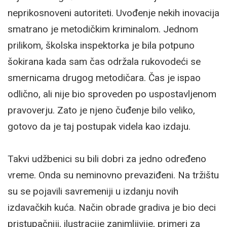
neprikosnoveni autoriteti. Uvođenje nekih inovacija
smatrano je metodičkim kriminalom. Jednom
prilikom, školska inspektorka je bila potpuno
šokirana kada sam čas održala rukovodeći se
smernicama drugog metodičara. Čas je ispao
odlično, ali nije bio sproveden po uspostavljenom
pravoverju. Zato je njeno čuđenje bilo veliko,
gotovo da je taj postupak videla kao izdaju.
Takvi udžbenici su bili dobri za jedno određeno
vreme. Onda su neminovno prevaziđeni. Na tržištu
su se pojavili savremeniji u izdanju novih
izdavačkih kuća. Način obrade gradiva je bio deci
pristupačniji, ilustracije zanimljivije, primeri za