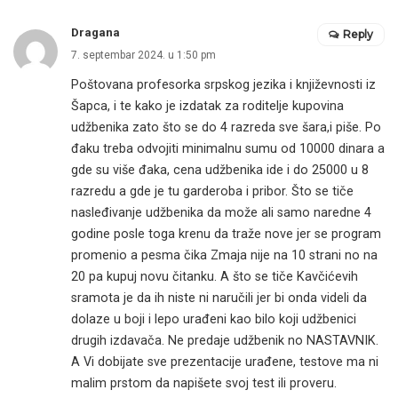
Dragana
Reply
7. septembar 2024. u 1:50 pm
Poštovana profesorka srpskog jezika i književnosti iz
Šapca, i te kako je izdatak za roditelje kupovina
udžbenika zato što se do 4 razreda sve šara,i piše. Po
đaku treba odvojiti minimalnu sumu od 10000 dinara a
gde su više đaka, cena udžbenika ide i do 25000 u 8
razredu a gde je tu garderoba i pribor. Što se tiče
nasleđivanje udžbenika da može ali samo naredne 4
godine posle toga krenu da traže nove jer se program
promenio a pesma čika Zmaja nije na 10 strani no na
20 pa kupuj novu čitanku. A što se tiče Kavčićevih
sramota je da ih niste ni naručili jer bi onda videli da
dolaze u boji i lepo urađeni kao bilo koji udžbenici
drugih izdavača. Ne predaje udžbenik no NASTAVNIK.
A Vi dobijate sve prezentacije urađene, testove ma ni
malim prstom da napišete svoj test ili proveru.