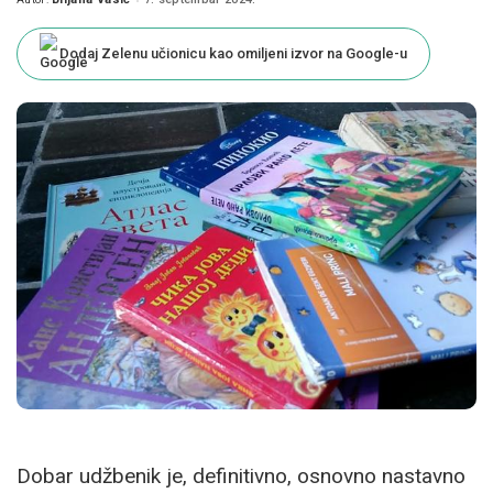
Posted
by
Dodaj Zelenu učionicu kao omiljeni izvor na Google-u
Dobar udžbenik je, definitivno, osnovno nastavno