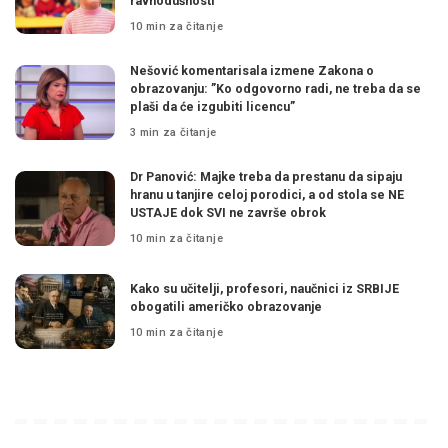
ravnodušnosti
10 min za čitanje
Nešović komentarisala izmene Zakona o
obrazovanju: ”Ko odgovorno radi, ne treba da se
plaši da će izgubiti licencu”
3 min za čitanje
Dr Panović: Majke treba da prestanu da sipaju
hranu u tanjire celoj porodici, a od stola se NE
USTAJE dok SVI ne završe obrok
10 min za čitanje
Kako su učitelji, profesori, naučnici iz SRBIJE
obogatili američko obrazovanje
10 min za čitanje