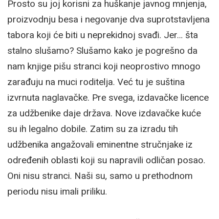
Prosto su joj korisni za huškanje javnog mnjenja,
proizvodnju besa i negovanje dva suprotstavljena
tabora koji će biti u neprekidnoj svađi. Jer… šta
stalno slušamo? Slušamo kako je pogrešno da
nam knjige pišu stranci koji neoprostivo mnogo
zarađuju na muci roditelja. Već tu je suština
izvrnuta naglavačke. Pre svega, izdavačke licence
za udžbenike daje država. Nove izdavačke kuće
su ih legalno dobile. Zatim su za izradu tih
udžbenika angažovali eminentne stručnjake iz
određenih oblasti koji su napravili odličan posao.
Oni nisu stranci. Naši su, samo u prethodnom
periodu nisu imali priliku.