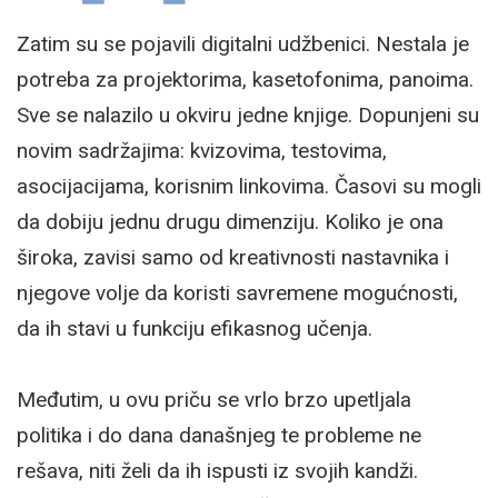
Zatim su se pojavili digitalni udžbenici. Nestala je
potreba za projektorima, kasetofonima, panoima.
Sve se nalazilo u okviru jedne knjige. Dopunjeni su
novim sadržajima: kvizovima, testovima,
asocijacijama, korisnim linkovima. Časovi su mogli
da dobiju jednu drugu dimenziju. Koliko je ona
široka, zavisi samo od kreativnosti nastavnika i
njegove volje da koristi savremene mogućnosti,
da ih stavi u funkciju efikasnog učenja.
Međutim, u ovu priču se vrlo brzo upetljala
politika i do dana današnjeg te probleme ne
rešava, niti želi da ih ispusti iz svojih kandži.