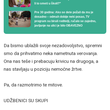
li to smeti u školi?”
Pre 30 godina: Ako se dete požali da mu je
dosadno – odmah dobije neki posao, TV
program su birali roditelji, ručalo se zajedno,
javljanje na ulici je bilo OBAVEZNO
Da bismo ublažili svoje nezadovoljstvo, spremni
smo da prihvatimo neka nametnuta verovanja.
Ona nas teše i prebacuju krivicu na drugoga, a
nas stavljaju u poziciju nemoćne žrtve.
Pa, da razmotrimo te mitove.
UDŽBENICI SU SKUPI