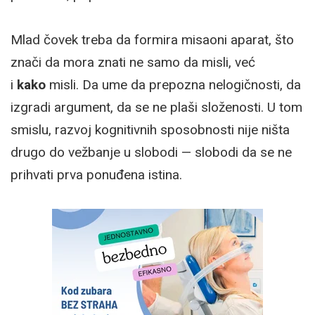
Mlad čovek treba da formira misaoni aparat, što
znači da mora znati ne samo da misli, već
i
kako
misli. Da ume da prepozna nelogičnosti, da
izgradi argument, da se ne plaši složenosti. U tom
smislu, razvoj kognitivnih sposobnosti nije ništa
drugo do vežbanje u slobodi — slobodi da se ne
prihvati prva ponuđena istina.