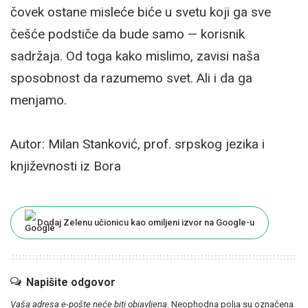
čovek ostane misleće biće u svetu koji ga sve
češće podstiče da bude samo — korisnik
sadržaja. Od toga kako mislimo, zavisi naša
sposobnost da razumemo svet. Ali i da ga
menjamo.
Autor: Milan Stanković, prof. srpskog jezika i
književnosti iz Bora
Dodaj Zelenu učionicu kao omiljeni izvor na Google-u
Napišite odgovor
Vaša adresa e-pošte neće biti objavljena.
Neophodna polja su označena