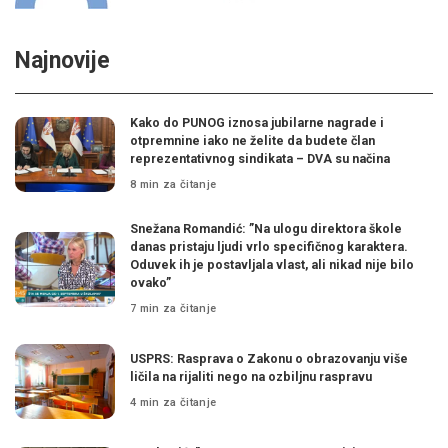
Najnovije
Kako do PUNOG iznosa jubilarne nagrade i
otpremnine iako ne želite da budete član
reprezentativnog sindikata – DVA su načina
8 min za čitanje
Snežana Romandić: ”Na ulogu direktora škole
danas pristaju ljudi vrlo specifičnog karaktera.
Oduvek ih je postavljala vlast, ali nikad nije bilo
ovako”
7 min za čitanje
USPRS: Rasprava o Zakonu o obrazovanju više
ličila na rijaliti nego na ozbiljnu raspravu
4 min za čitanje