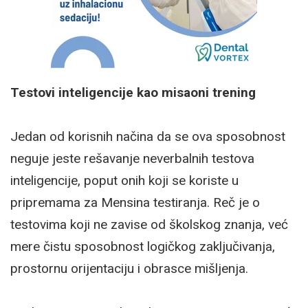
Testovi inteligencije kao misaoni trening
Jedan od korisnih načina da se ova sposobnost
neguje jeste rešavanje neverbalnih testova
inteligencije, poput onih koji se koriste u
pripremama za Mensina testiranja. Reč je o
testovima koji ne zavise od školskog znanja, već
mere čistu sposobnost logičkog zaključivanja,
prostornu orijentaciju i obrasce mišljenja.