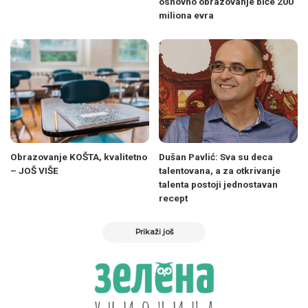
osnovno obrazovanje biće 200
miliona evra
Obrazovanje KOŠTA, kvalitetno
Dušan Pavlić: Sva su deca
– JOŠ VIŠE
talentovana, a za otkrivanje
talenta postoji jednostavan
recept
Prikaži još