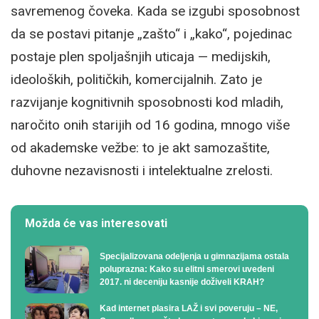
savremenog čoveka. Kada se izgubi sposobnost
da se postavi pitanje „zašto“ i „kako“, pojedinac
postaje plen spoljašnjih uticaja — medijskih,
ideoloških, političkih, komercijalnih. Zato je
razvijanje kognitivnih sposobnosti kod mladih,
naročito onih starijih od 16 godina, mnogo više
od akademske vežbe: to je akt samozaštite,
duhovne nezavisnosti i intelektualne zrelosti.
Možda će vas interesovati
Specijalizovana odeljenja u gimnazijama ostala
poluprazna: Kako su elitni smerovi uvedeni
2017. ni deceniju kasnije doživeli KRAH?
Kad internet plasira LAŽ i svi poveruju – NE,