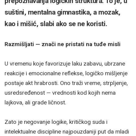
prepoznavanja logičkih struktura. To je, u
suštini, mentalna gimnastika, a mozak,
kao i mišić, slabi ako se ne koristi.
Razmišljati — znači ne pristati na tuđe misli
U vremenu koje favorizuje laku zabavu, ubrzane
reakcije i emocionalne reflekse, logičko mišljenje
postaje akt hrabrosti. Ono traži vreme, strpljenje,
usredsređenost — vrednosti kod kojih nema
lajkova, ali grade ličnost.
Zato je negovanje logike, kritičkog suda i
intelektualne discipline najpouzdaniji put da mladi