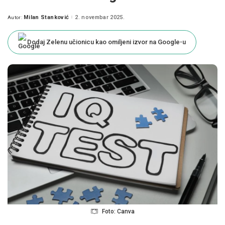
Milan Stanković
2. novembar 2025.
Autor:
Posted
by
Dodaj Zelenu učionicu kao omiljeni izvor na Google-u
Foto: Canva