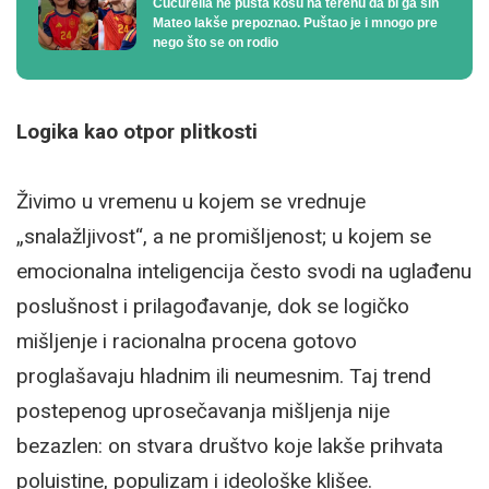
Cucurella ne pušta kosu na terenu da bi ga sin
Mateo lakše prepoznao. Puštao je i mnogo pre
nego što se on rodio
Logika kao otpor plitkosti
Živimo u vremenu u kojem se vrednuje
„snalažljivost“, a ne promišljenost; u kojem se
emocionalna inteligencija često svodi na uglađenu
poslušnost i prilagođavanje, dok se logičko
mišljenje i racionalna procena gotovo
proglašavaju hladnim ili neumesnim. Taj trend
postepenog uprosečavanja mišljenja nije
bezazlen: on stvara društvo koje lakše prihvata
poluistine, populizam i ideološke klišee.