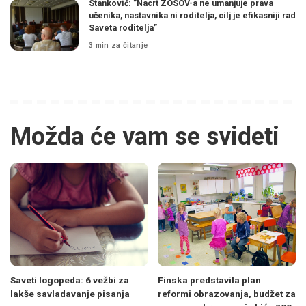
Stanković: ”Nacrt ZOSOV-a ne umanjuje prava
učenika, nastavnika ni roditelja, cilj je efikasniji rad
Saveta roditelja”
3 min za čitanje
Možda će vam se svideti
Saveti logopeda: 6 vežbi za
Finska predstavila plan
lakše savladavanje pisanja
reformi obrazovanja, budžet za