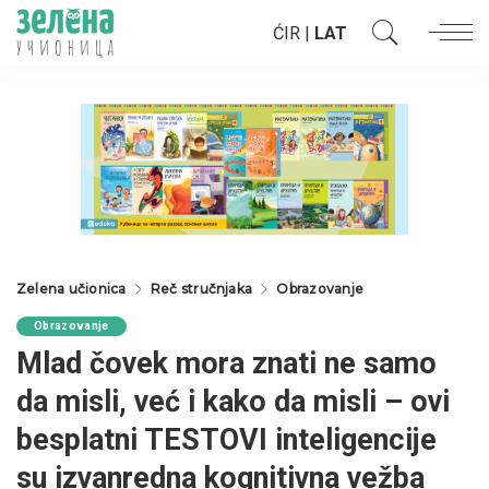
ĆIR
|
LAT
Zelena učionica
Reč stručnjaka
Obrazovanje
Obrazovanje
Mlad čovek mora znati ne samo
da misli, već i kako da misli – ovi
besplatni TESTOVI inteligencije
su izvanredna kognitivna vežba