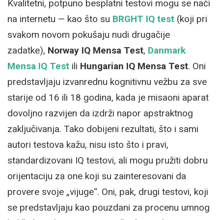
Kvalitetni, potpuno besplatni testovi mogu se naći
na internetu — kao što su
BRGHT IQ test
(koji pri
svakom novom pokušaju nudi drugačije
zadatke),
Norway IQ Mensa Test
,
Danmark
Mensa IQ Test
ili
Hungarian IQ Mensa Test
. Oni
predstavljaju izvanrednu kognitivnu vežbu za sve
starije od 16 ili 18 godina, kada je misaoni aparat
dovoljno razvijen da izdrži napor apstraktnog
zaključivanja. Tako dobijeni rezultati, što i sami
autori testova kažu, nisu isto što i pravi,
standardizovani IQ testovi, ali mogu pružiti dobru
orijentaciju za one koji su zainteresovani da
provere svoje „vijuge“. Oni, pak, drugi testovi, koji
se predstavljaju kao pouzdani za procenu umnog