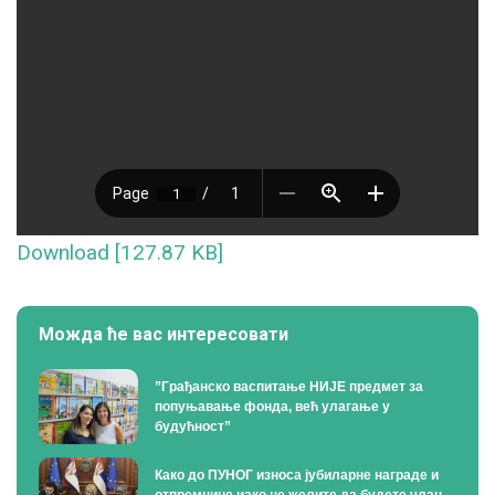
Download [127.87 KB]
Можда ће вас интересовати
”Грађанско васпитање НИЈЕ предмет за
попуњавање фонда, већ улагање у
будућност”
Како до ПУНОГ износа јубиларне награде и
отпремнине иако не желите да будете члан