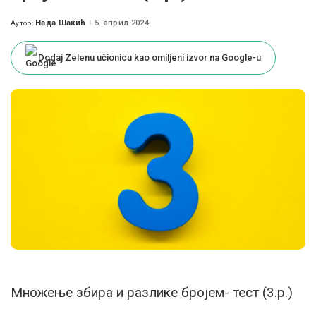
Нада Шакић
5. април 2024.
Аутор:
Posted
by
Dodaj Zelenu učionicu kao omiljeni izvor na Google-u
Множење збира и разлике бројем- тест (3.р.)