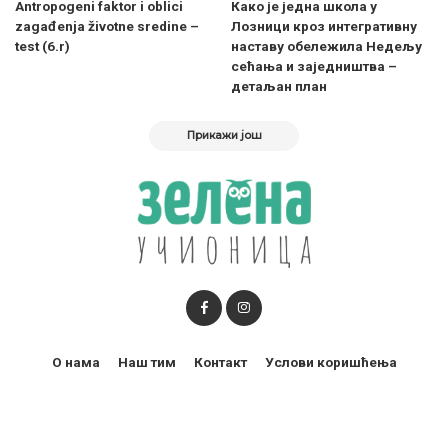
Antropogeni faktor i oblici
Како је једна школа у
zagađenja životne sredine –
Лозници кроз интегративну
test (6.r)
наставу обележила Недељу
сећања и заједништва –
детаљан план
Прикажи још
О нама
Наш тим
Контакт
Услови коришћења