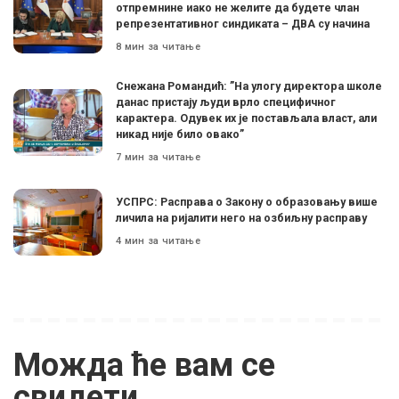
отпремнине иако не желите да будете члан
репрезентативног синдиката – ДВА су начина
8 мин за читање
Снежана Романдић: ”На улогу директора школе
данас пристају људи врло специфичног
карактера. Одувек их је постављала власт, али
никад није било овако”
7 мин за читање
УСПРС: Расправа о Закону о образовању више
личила на ријалити него на озбиљну расправу
4 мин за читање
Можда ће вам се
свидети