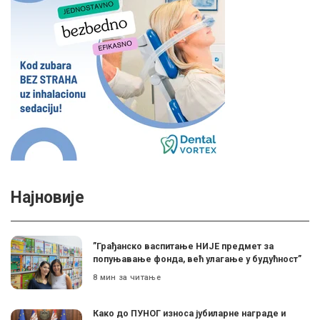
Најновије
”Грађанско васпитање НИЈЕ предмет за
попуњавање фонда, већ улагање у будућност”
8 мин за читање
Како до ПУНОГ износа јубиларне награде и