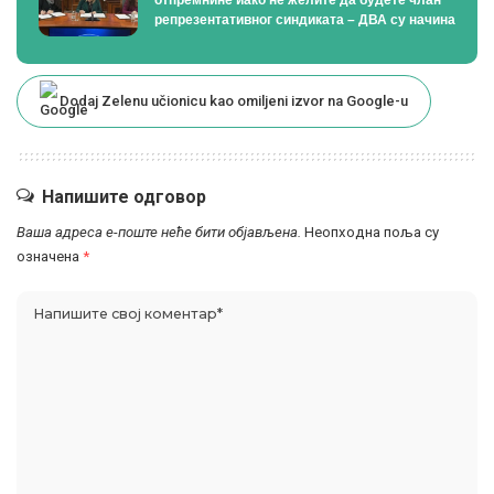
репрезентативног синдиката – ДВА су начина
Dodaj Zelenu učionicu kao omiljeni izvor na Google-u
Напишите одговор
Ваша адреса е-поште неће бити објављена.
Неопходна поља су
означена
*