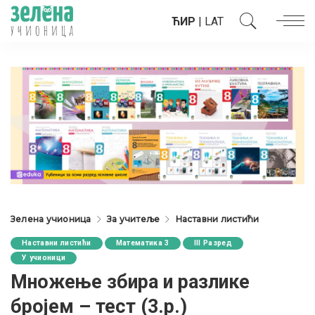
ЋИР
|
LAT
Зелена учионица
За учитеље
Наставни листићи
Наставни листићи
Математика 3
III Разред
У учионици
Множење збира и разлике
бројем – тест (3.р.)