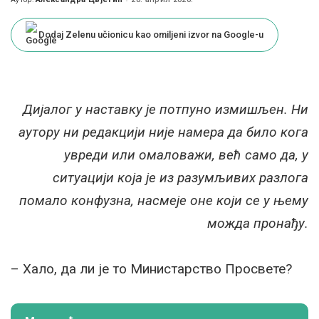
Posted
by
Dodaj Zelenu učionicu kao omiljeni izvor na Google-u
Дијалог у наставку је потпуно измишљен. Ни
аутору ни редакцији није намера да било кога
увреди или омаловажи, већ само да, у
ситуацији која је из разумљивих разлога
помало конфузна, насмеје оне који се у њему
можда пронађу.
– Хало, да ли је то Министарство Просвете?