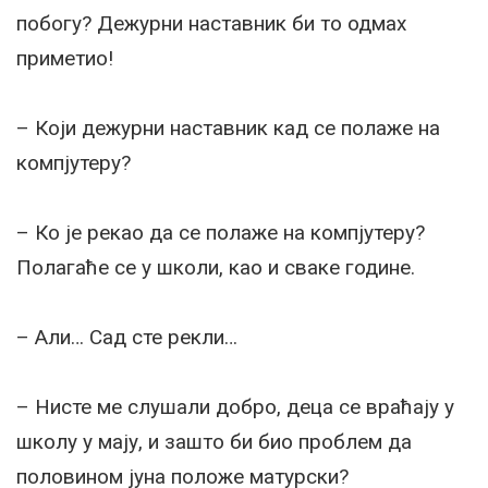
побогу? Дежурни наставник би то одмах
приметио!
– Који дежурни наставник кад се полаже на
компјутеру?
– Ко је рекао да се полаже на компјутеру?
Полагаће се у школи, као и сваке године.
– Али… Сад сте рекли…
– Нисте ме слушали добро, деца се враћају у
школу у мају, и зашто би био проблем да
половином јуна положе матурски?