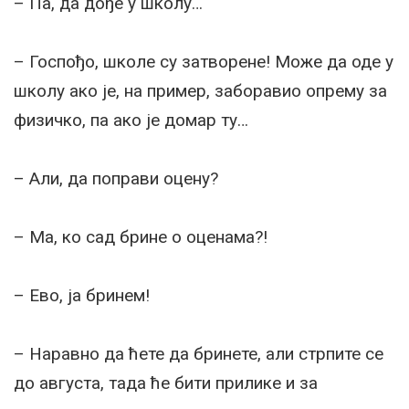
– Па, да дође у школу…
– Госпођо, школе су затворене! Може да оде у
школу ако је, на пример, заборавио опрему за
физичко, па ако је домар ту…
– Али, да поправи оцену?
– Ма, ко сад брине о оценама?!
– Ево, ја бринем!
– Наравно да ћете да бринете, али стрпите се
до августа, тада ће бити прилике и за