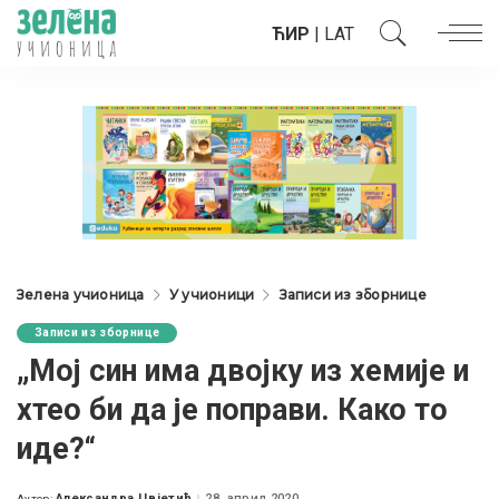
ЋИР
|
LAT
Зелена учионица
У учионици
Записи из зборнице
Записи из зборнице
„Мој син има двојку из хемије и
хтео би да је поправи. Како то
иде?“
Александра Цвјетић
28. април 2020.
Аутор: