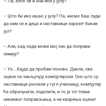
– Па, хоће ли и они ићи у јулу?
– Што би ико ишао у јулу? Па, нисмо баш луди
да нам се и деца и наставници заразе! Какав
јул?
– Али, кад онда може мој син да поправи
хемију?
– Ух… Хајде да пробам поново. Дакле, све
оцене се закључују компјутерски. Оно што су
наставници уносили у гугл учионицу, компјутер
ће обрачунати, поделити, и то је то! Нема
никаквог поправљања, а ни кварења оцена!