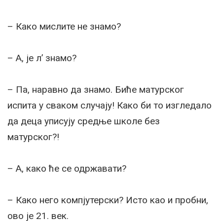
– Како мислите не знамо?
– А, је л’ знамо?
– Па, наравно да знамо. Биће матурског
испита у сваком случају! Како би то изгледало
да деца уписују средње школе без
матурског?!
– А, како ће се одржавати?
– Како него компјутерски? Исто као и пробни,
ово је 21. век.