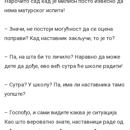
Нарочито сад кад је милион посто извесно да
нема матурског испита!
– Значи, не постоји могућност да се оцена
поправи? Кад наставник закључи, то је то?
– Па, на шта би то личило? Наравно да може
дете да дође, ево већ сутра ће школе радити!
– Сутра? У школу? Па, има ли наставника тамо
уопште?
– Госпођо, и сами видите каква је ситуација.
Као што вероватно знате, наставници раде од