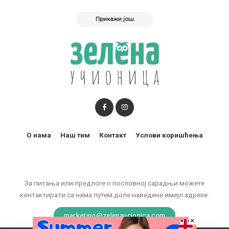
Прикажи још
О нама
Наш тим
Контакт
Услови коришћења
За питања или предлоге о пословној сарадњи можете
контактирати са нама путем доле наведене имејл адресе:
marketing@zelenaucionica.com
×