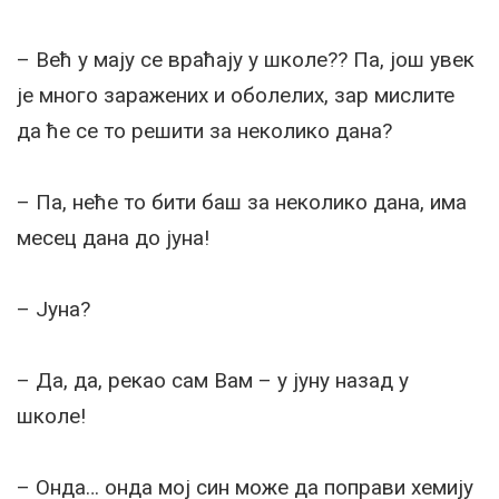
– Већ у мају се враћају у школе?? Па, још увек
је много заражених и оболелих, зар мислите
да ће се то решити за неколико дана?
– Па, неће то бити баш за неколико дана, има
месец дана до јуна!
– Јуна?
– Да, да, рекао сам Вам – у јуну назад у
школе!
– Онда… онда мој син може да поправи хемију