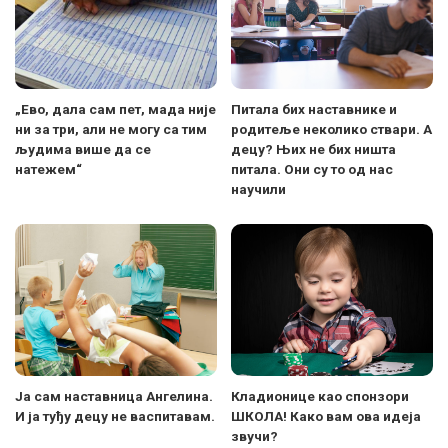
„Eво, дала сам пет, мада није
Питала бих наставнике и
ни за три, али не могу са тим
родитеље неколико ствари. А
људима више да се
децу? Њих не бих ништа
натежем“
питала. Они су то од нас
научили
Ја сам наставница Ангелина.
Кладионице као спонзори
И ја туђу децу не васпитавам.
ШКОЛА! Како вам ова идеја
звучи?