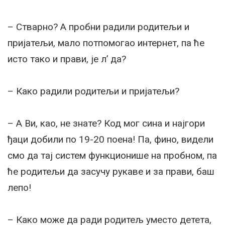
– Стварно? А пробни радили родитељи и
пријатељи, мало потпомогао интернет, па ће
исто тако и прави, је л’ да?
– Како радили родитељи и пријатељи?
– А Ви, као, не знате? Код мог сина и најгори
ђаци добили по 19-20 поена! Па, фино, видели
смо да тај систем функционише на пробном, па
ће родитељи да засучу рукаве и за прави, баш
лепо!
– Како може да ради родитељ уместо детета,