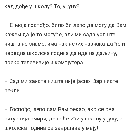
кад дође у школу? То, у јуну?
– Е, моја госпођо, било би лепо да могу да Вам
кажем да је то могуће, али ми сада уопште
ништа не знамо, има чак неких назнака да ће и
наредна школска година да иде на даљину,
преко телевизије и компјутера!
– Сад ми заиста ништа није јасно! Зар нисте
рекли…
– Госпођо, лепо сам Вам рекао, ако се ова
ситуација смири, деца ће ићи у школу у јулу, а
школска година се завршава у мају!