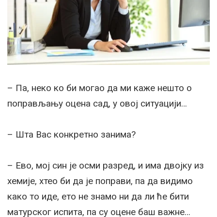
– Па, неко ко би могао да ми каже нешто о
поправљању оцена сад, у овој ситуацији…
– Шта Вас конкретно занима?
– Ево, мој син је осми разред, и има двојку из
хемије, хтео би да је поправи, па да видимо
како то иде, ето не знамо ни да ли ће бити
матурског испита, па су оцене баш важне…