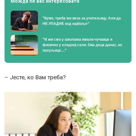
Можда ће вас интересовати
”Куме, треба ми веза за учитељицу. Али да
НЕ УПАДНЕ код најбоље”
”И ми смо у школама имали чучавце и
физичко у хладној сали. Ова деца данас, ко
пахуљице…”
– Јесте, ко Вам треба?