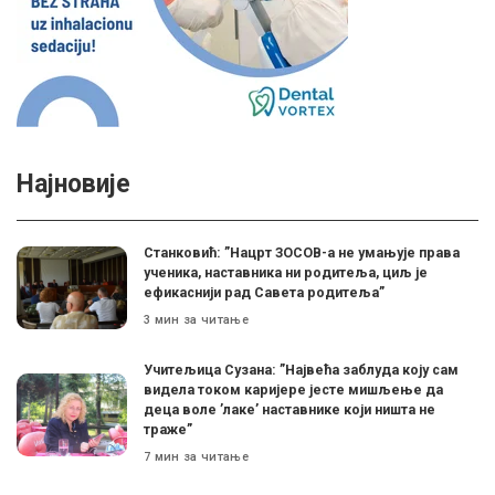
Најновије
Станковић: ”Нацрт ЗОСОВ-а не умањује права
ученика, наставника ни родитеља, циљ је
ефикаснији рад Савета родитеља”
3 мин за читање
Учитељица Сузана: ”Највећа заблуда коју сам
видела током каријере јесте мишљење да
деца воле ’лаке’ наставнике који ништа не
траже”
7 мин за читање