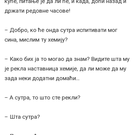
куће, питање је да ли ће, и када, доћи назад и
држати редовне часове!
– Добро, ко ће онда сутра испитивати мог
сина, мислим ту хемију?
– Како бих ја то могао да знам? Видите шта му
је рекла наставница хемије, да ли може да му
зада неки додатни домаћи…
– А сутра, то што сте рекли?
– Шта сутра?