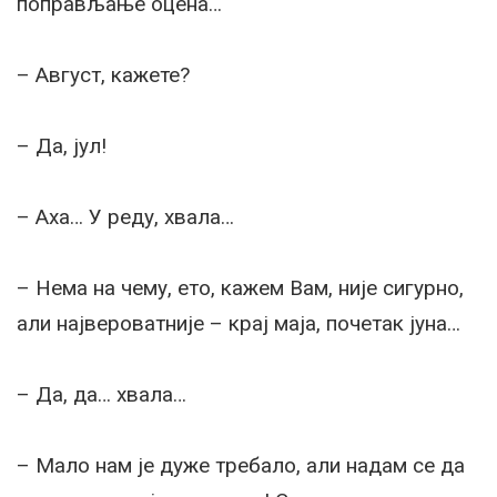
поправљање оцена…
– Август, кажете?
– Да, јул!
– Аха… У реду, хвала…
– Нема на чему, ето, кажем Вам, није сигурно,
али највероватније – крај маја, почетак јуна…
– Да, да… хвала…
– Мало нам је дуже требало, али надам се да