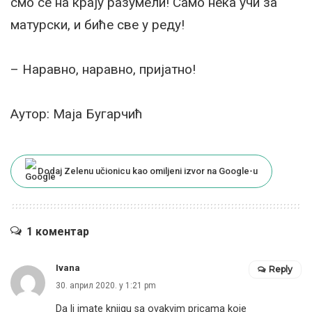
смо се на крају разумели! Само нека учи за
матурски, и биће све у реду!
– Наравно, наравно, пријатно!
Аутор: Маја Бугарчић
Dodaj Zelenu učionicu kao omiljeni izvor na Google-u
1 коментар
Ivana
Reply
30. април 2020. у 1:21 pm
Da li imate knjigu sa ovakvim pricama koje