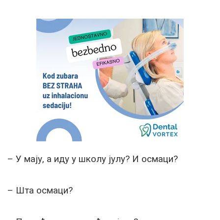
– У мају, а иду у школу јулу? И осмаци?
– Шта осмаци?