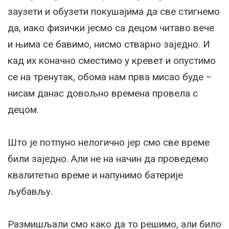
заузети и обузети покушајима да све стигнемо
да, иако физички јесмо са децом читаво вече
и њима се бавимо, нисмо стварно заједно. И
кад их коначно сместимо у кревет и опустимо
се на тренутак, обома нам прва мисао буде –
нисам данас довољно времена провела с
децом.
Што је потпуно нелогично јер смо све време
били заједно. Али не на начин да проведемо
квалитетно време и напунимо батерије
љубављу.
Размишљали смо како да то решимо, али било