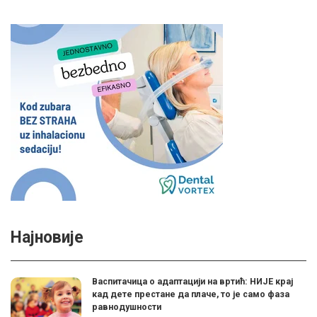
Најновије
Васпитачица о адаптацији на вртић: НИЈЕ крај
кад дете престане да плаче, то је само фаза
равнодушности