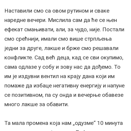
Наставили смо са овом рутином и сваке
наредне вечери. Мислила сам да ће се њен
ефекат смањивати, али, за чудо, није. Постали
смо срећнији, имали смо више стрпљења
једни за друге, лакше и брже смо решавали
конфликте. Сад већ деца, кад се сви окупимо,
сама одлазе у собу и зову нас да дођемо. То
им је издувни вентил на крају дана који им
помаже да избаце негативну енергију и напуне
се позитивном, па су онда и вечерње обавезе
много лакше за обавити.
Та мала промена која нам „одузме“ 10 минута