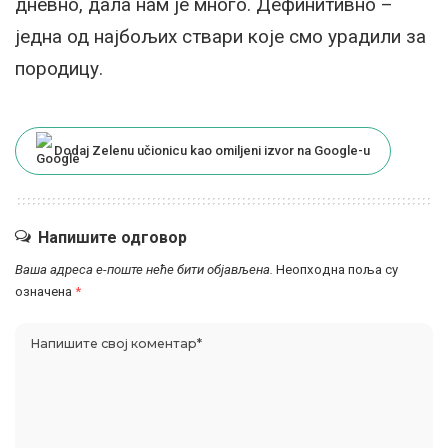
дневно, дала нам је много. Дефинитивно –
једна од најбољих ствари које смо урадили за
породицу.
Dodaj Zelenu učionicu kao omiljeni izvor na Google-u
Напишите одговор
Ваша адреса е-поште неће бити објављена.
Неопходна поља су
означена
*