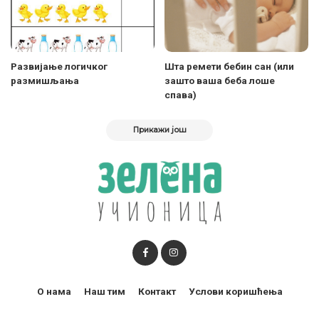
Развијање логичког
Шта ремети бебин сан (или
размишљања
зашто ваша беба лоше
спава)
Прикажи још
О нама
Наш тим
Контакт
Услови коришћења