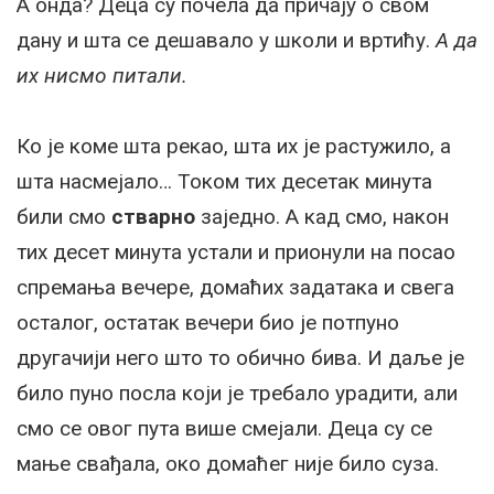
А онда? Деца су почела да причају о свом
дану и шта се дешавало у школи и вртићу.
А да
их нисмо питали.
Ко је коме шта рекао, шта их је растужило, а
шта насмејало… Током тих десетак минута
били смо
стварно
заједно. А кад смо, након
тих десет минута устали и прионули на посао
спремања вечере, домаћих задатака и свега
осталог, остатак вечери био је потпуно
другачији него што то обично бива. И даље је
било пуно посла који је требало урадити, али
смо се овог пута више смејали. Деца су се
мање свађала, око домаћег није било суза.