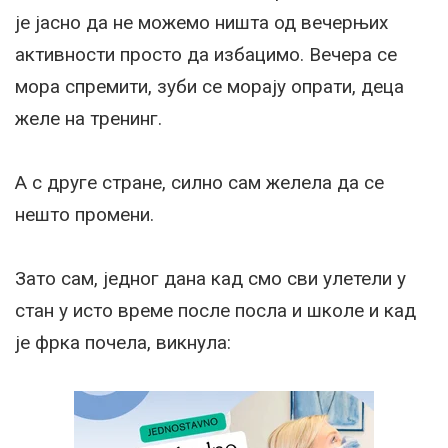
је јасно да не можемо ништа од вечерњих
активности просто да избацимо. Вечера се
мора спремити, зуби се морају опрати, деца
желе на тренинг.
А с друге стране, силно сам желела да се
нешто промени.
Зато сам, једног дана кад смо сви улетели у
стан у исто време после посла и школе и кад
је фрка почела, викнула: