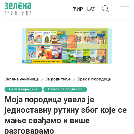
ЋИР
|
LAT
Зелена учионица
За родитеље
Брак и породица
Брак и породица
Савети за родитеље
Моја породица увела је
једноставну рутину због које се
мање свађамо и више
разговарамо