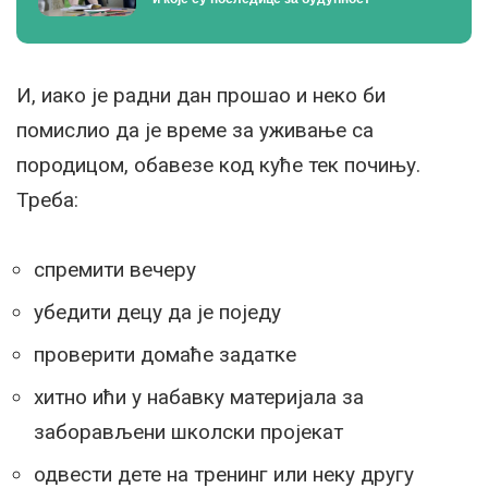
И, иако је радни дан прошао и неко би
помислио да је време за уживање са
породицом, обавезе код куће тек почињу.
Треба:
спремити вечеру
убедити децу да је поједу
проверити домаће задатке
хитно ићи у набавку материјала за
заборављени школски пројекат
одвести дете на тренинг или неку другу