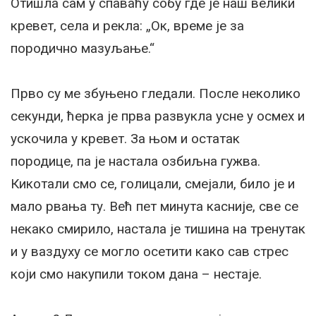
Отишла сам у спаваћу собу где је наш велики
кревет, села и рекла: „Ок, време је за
породично мазуљање.“
Прво су ме збуњено гледали. После неколико
секунди, ћерка је прва развукла усне у осмех и
ускочила у кревет. За њом и остатак
породице, па је настала озбиљна гужва.
Кикотали смо се, голицали, смејали, било је и
мало рвања ту. Већ пет минута касније, све се
некако смирило, настала је тишина на тренутак
и у ваздуху се могло осетити како сав стрес
који смо накупили током дана – нестаје.