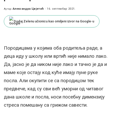
Александра Цвјетић
16. септембар 2021.
Аутор:
Posted
by
Dodaj Zelenu učionicu kao omiljeni izvor na Google-u
Породицама у којима оба родитеља раде, а
деца иду у школу или вртић није нимало лако.
Да, јасно је да ником није лако и тачно је да и
маме које остају код куће имају пуне руке
посла. Али окупити се са породицом тек
предвече, кад су сви већ уморни од читавог
дана школе и посла, носи посебну димензију
стреса помешану са грижом савести.