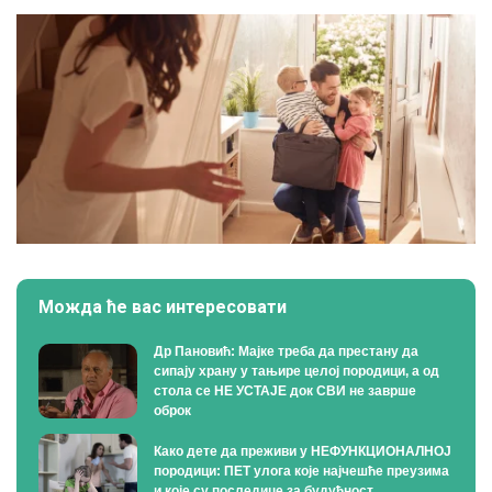
Можда ће вас интересовати
Др Пановић: Мајке треба да престану да
сипају храну у тањире целој породици, а од
стола се НЕ УСТАЈЕ док СВИ не заврше
оброк
Како дете да преживи у НЕФУНКЦИОНАЛНОЈ
породици: ПЕТ улога које најчешће преузима
и које су последице за будућност