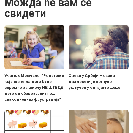
Можда ће вам се
свидети
Учитељ Момчило: ”Родитељи
Очеви у Србији – сваки
који желе да дете буде
двадесети је потпуно
спремно за школу НЕ ШТЕДЕ
укључен у одгајање деце!
дете од обавеза, нити од
свакодневних фрустрација”