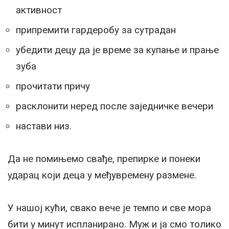
активност
припремити гардеробу за сутрадан
убедити децу да је време за купање и прање
зуба
прочитати причу
расклонити неред после заједничке вечери
настави низ.
Да не помињемо свађе, препирке и понеки
ударац који деца у међувремену размене.
У нашој кући, свако вече је темпо и све мора
бити у минут испланирано. Муж и ја смо толико