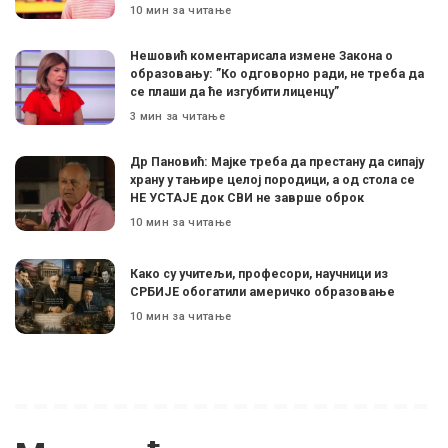
10 мин за читање
Нешовић коментарисала измене Закона о
образовању: ”Ко одговорно ради, не треба да
се плаши да ће изгубити лиценцу”
3 мин за читање
Др Пановић: Мајке треба да престану да сипају
храну у тањире целој породици, а од стола се
НЕ УСТАЈЕ док СВИ не заврше оброк
10 мин за читање
Како су учитељи, професори, научници из
СРБИЈЕ обогатили америчко образовање
10 мин за читање