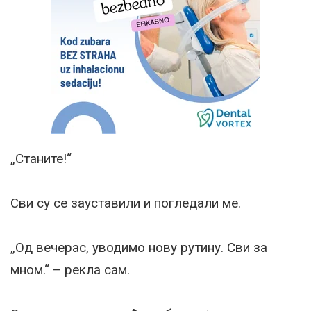
„Станите!“
Сви су се зауставили и погледали ме.
„Од вечерас, уводимо нову рутину. Сви за
мном.“ – рекла сам.