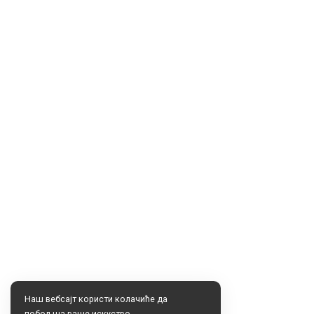
Наш вебсајт користи колачиће да
побољша ваше искуство.