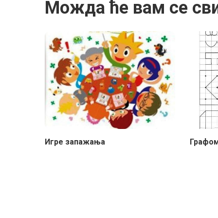
Можда ће вам се св
Игре запажања
Графом