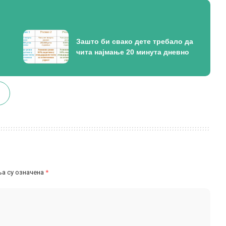
Зашто би свако дете требало да
чита најмање 20 минута дневно
а су означена
*