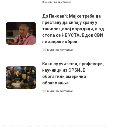
3 мин за читање
Др Пановић: Мајке треба да
престану да сипају храну у
тањире целој породици, а од
стола се НЕ УСТАЈЕ док СВИ
не заврше оброк
10 мин за читање
Како су учитељи, професори,
научници из СРБИЈЕ
обогатили америчко
образовање
10 мин за читање