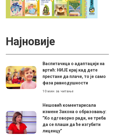
Најновије
Васпитачица о адаптацији на
вртић: НИЈЕ крај кад дете
престане да плаче, то је само
фаза равнодушности
10 мин за читање
Нешовић коментарисала
измене Закона о образовању:
”Ко одговорно ради, не треба
да се плаши да ће изгубити
лиценцу”