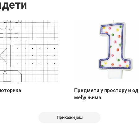
идети
оторика
Предмети у простору и од
међу њима
Прикажи још