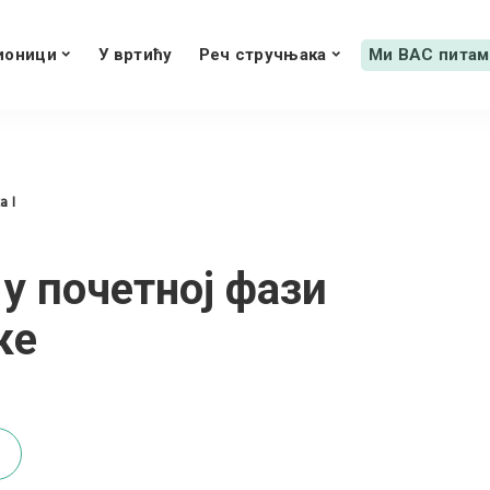
ионици
У вртићу
Реч стручњака
Ми ВАС питам
 I
у почетној фази
ке