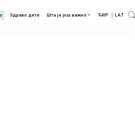
о
Здраво дете
Шта је још важно