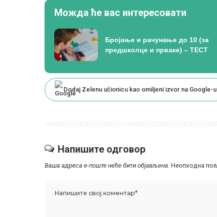
Можда ће вас интересовати
Бројање и рачунање до 10 (за
предшколце и прваке) – ТЕСТ
Dodaj Zelenu učionicu kao omiljeni izvor na Google-u
Напишите одговор
Ваша адреса е-поште неће бити објављена.
Неопходна пољ