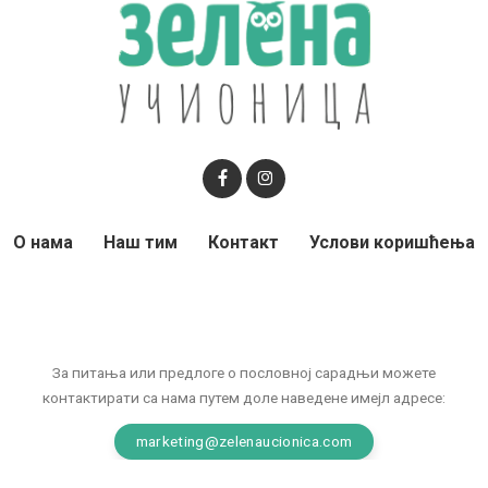
О нама
Наш тим
Контакт
Услови коришћења
За питања или предлоге о пословној сарадњи можете
контактирати са нама путем доле наведене имејл адресе:
marketing@zelenaucionica.com