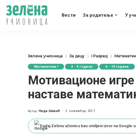
Вести
За родитеље
У уч
Зелена учионица
За децу
I Разред
Математика
Математика I
3 - 5 година
6 - 10 година
Moтивационе игре 
наставе математи
Нада Шакић
2. новембар 2017.
Аутор:
Posted
by
Dodaj Zelenu učionicu kao omiljeni izvor na Google-u