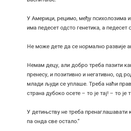
У Америци, рецимо, међу психолозима и 
има педесет одсто генетика, а педесет 
Не може дете да се нормално развије ак
Немам децу, али добро треба пазити ка
пренесу, и позитивно и негативно, од р
млади људи се уплаше. Треба наћи праву
страна дубоко осете – то је тај! – то је 
У детињству не треба пренаглашавати књ
па онда све остало.“