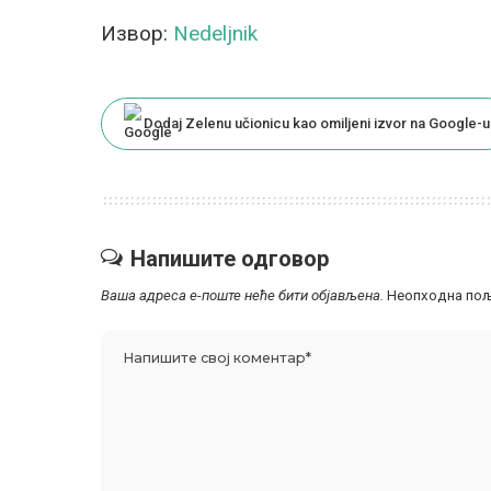
Извор:
Nedeljnik
Dodaj Zelenu učionicu kao omiljeni izvor na Google-u
Напишите одговор
Ваша адреса е-поште неће бити објављена.
Неопходна пољ