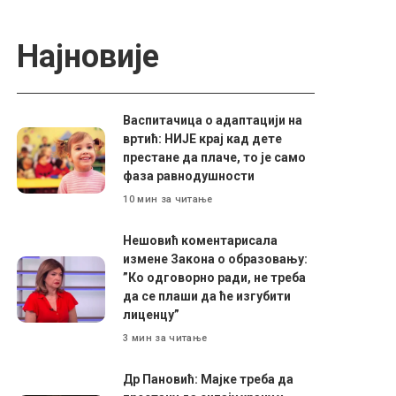
Најновије
Васпитачица о адаптацији на
вртић: НИЈЕ крај кад дете
престане да плаче, то је само
фаза равнодушности
10 мин за читање
Нешовић коментарисала
измене Закона о образовању:
”Ко одговорно ради, не треба
да се плаши да ће изгубити
лиценцу”
3 мин за читање
Др Пановић: Мајке треба да