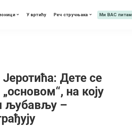
ионици
У вртићу
Реч стручњака
Ми ВАС питам
Јеротића: Дете се
„основом“, на коју
м љубављу –
грађују