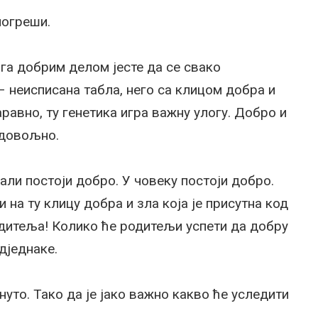
погреши.
а добрим делом јесте да се свако
– неисписана табла, него са клицом добра и
аравно, ту генетика игра важну улогу. Добро и
 довољно.
али постоји добро. У човеку постоји добро.
 на ту клицу добра и зла која је присутна код
одитеља! Колико ће родитељи успети да добру
одједнаке.
нуто. Тако да је јако важно какво ће уследити