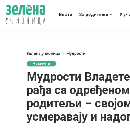
Вести
За родитеље
У уч
Зелена учионица
Мудрости
Мудрости
Мудрости Владете 
рађа са одређеном 
родитељи – својо
усмеравају и надо