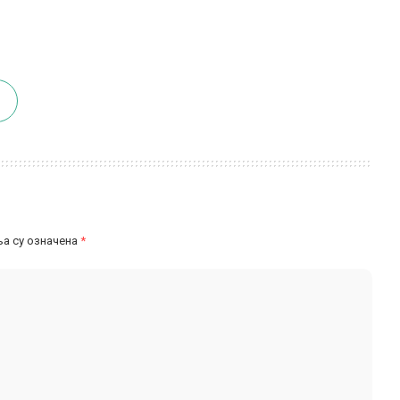
а су означена
*