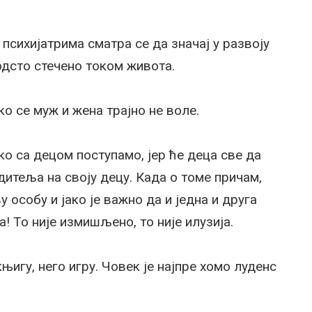
психијатрима сматра се да значај у развоју
одсто стечено током живота.
о се муж и жена трајно не воле.
ко са децом поступамо, јер ће деца све да
одитеља на своју децу. Када о томе причам,
 особу и јако је важно да и једна и друга
та! То није измишљено, то није илузија.
игу, него игру. Човек је најпре хомо луденс