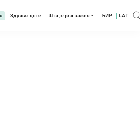
о
Здраво дете
Шта је још важно