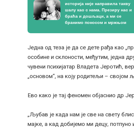
историја није направила такву
шалу као с нама. Презиру нас и
браћа и дошљаци, а ми се
бранимо поносом и мржњом
Једна од теза је да се дете рађа као „п
особине и склоности, међутим, једна дру
чувени психијатар Владета Јеротић, вер
„основом“, на коју родитељи – својом љ
Ево како је тај феномен објаснио др Је
„Љубав је када нам је све на свету бли
мајке, а кад добијемо ми децу, потпуно 