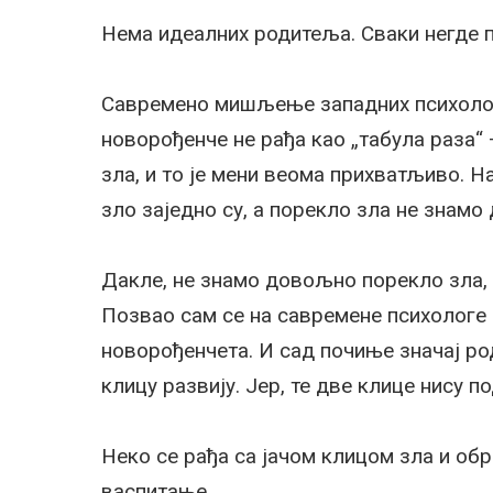
Нема идеалних родитеља. Сваки негде 
Савремено мишљење западних психолог
новорођенче не рађа као „табула раза“ 
зла, и то је мени веома прихватљиво. Н
зло заједно су, а порекло зла не знамо
Дакле, не знамо довољно порекло зла, 
Позвао сам се на савремене психологе и
новорођенчета. И сад почиње значај р
клицу развију. Јер, те две клице нису п
Неко се рађа са јачом клицом зла и обр
васпитање.