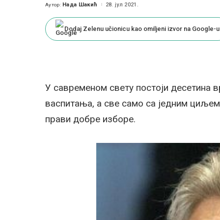
Нада Шакић
28. јул 2021.
Аутор:
Posted
by
Dodaj Zelenu učionicu kao omiljeni izvor na Google-u
У савременом свету постоји десетина в
васпитања, а све само са једним циљем,
прави добре изборе.