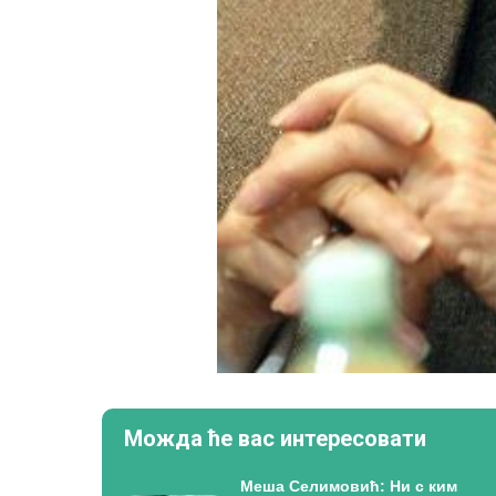
Можда ће вас интересовати
Меша Селимовић: Ни с ким