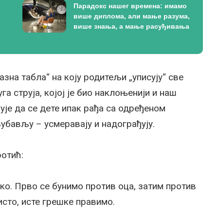
Парадокс нашег времена: имамо
више диплома, али мање разума,
више знања, а мање расуђивања
разна табла“ на коју родитељи „уписују“ све
га струја, којој је био наклоњенији и наш
ује да се дете ипак рађа са одређеном
убављу – усмеравају и надограђују.
ротић:
ско. Прво се бунимо против оца, затим против
исто, исте грешке правимо.