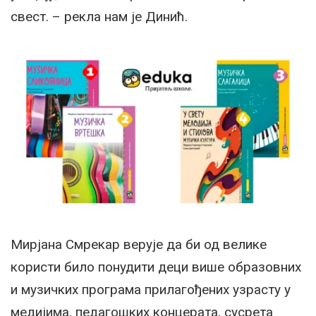
свест. – рекла нам је Динић.
Мирјана Смрекар верује да би од велике
користи било понудити деци више образовних
и музичких програма прилагођених узрасту у
медијима, педагошких концерата, сусрета