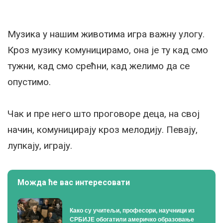
Музика у нашим животима игра важну улогу.
Кроз музику комуницирамо, она је ту кад смо
тужни, кад смо срећни, кад желимо да се
опустимо.
Чак и пре него што проговоре деца, на свој
начин, комуницирају кроз мелодију. Певају,
лупкају, играју.
Можда ће вас интересовати
Како су учитељи, професори, научници из
СРБИЈЕ обогатили америчко образовање