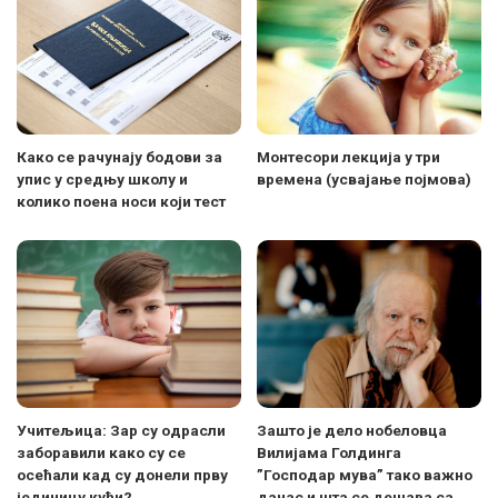
Како се рачунају бодови за
Монтесори лекција у три
упис у средњу школу и
времена (усвајање појмова)
колико поена носи који тест
Учитељица: Зар су одрасли
Зашто је дело нобеловца
заборавили како су се
Вилијама Голдинга
осећали кад су донели прву
”Господар мува” тако важно
јединицу кући?
данас и шта се дешава са