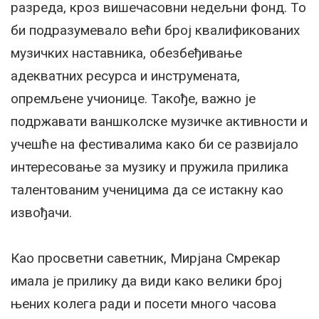
разреда, кроз вишечасовни недељни фонд. То
би подразумевало већи број квалификованих
музичких наставника, обезбеђивање
адекватних ресурса и инструмената,
опремљене учионице. Такође, важно је
подржавати ваншколске музичке активности и
учешће на фестивалима како би се развијало
интересовање за музику и пружила прилика
талентованим ученицима да се истакну као
извођачи.
Као просветни саветник, Мирјана Смрекар
имала је прилику да види како велики број
њених колега ради и посети много часова