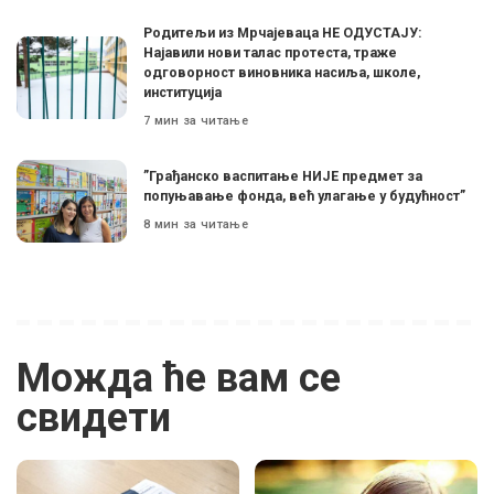
Родитељи из Мрчајеваца НЕ ОДУСТАЈУ:
Најавили нови талас протеста, траже
одговорност виновника насиља, школе,
институција
7 мин за читање
”Грађанско васпитање НИЈЕ предмет за
попуњавање фонда, већ улагање у будућност”
8 мин за читање
Можда ће вам се
свидети