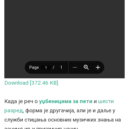
Download [372.46 KB]
Када је реч о
уџбеницима за пети
и
шести
разред
, форма је другачија, али је и даље у
служби стицања основних музичких знања на
занимљив и пријемчив начин.