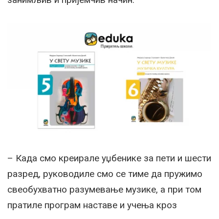
– Када смо креирале уџбенике за пети и шести
разред, руководиле смо се тиме да пружимо
свеобухватно разумевање музике, а при том
пратиле програм наставе и учења кроз