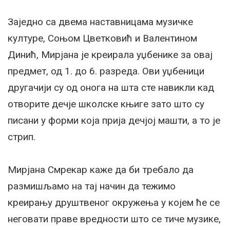
Заједно са двема наставницама музичке
културе, Соњом Цветковић и Валентином
Динић, Мирјана је креирала уџбенике за овај
предмет, од 1. до 6. разреда. Ови уџбеници
другачији су од онога на шта сте навикли кад
отворите дечје школске књиге зато што су
писани у форми која прија дечјој машти, а то је
стрип.
Мирјана Смрекар каже да би требало да
размишљамо на тај начин да тежимо
креирању друштвеног окружења у којем ће се
неговати праве вредности што се тиче музике,