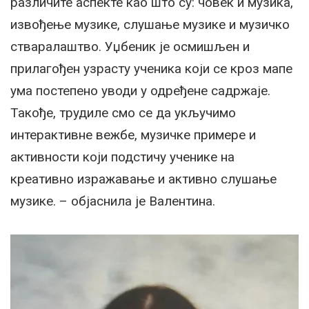
различите аспекте као што су: човек и музика,
извођење музике, слушање музике и музичко
стваралаштво. Уџбеник је осмишљен и
прилагођен узрасту ученика који се кроз мапе
ума постепено уводи у одређене садржаје.
Такође, трудиле смо се да укључимо
интерактивне вежбе, музичке примере и
активности који подстичу ученике на
креативно изражавање и активно слушање
музике. – објаснила је Валентина.