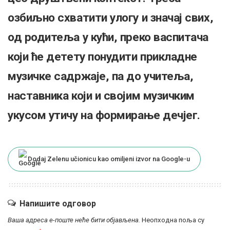
озбиљно схватити улогу и значај свих,
од родитеља у кући, преко васпитача
који ће детету понудити прикладне
музичке садржаје, па до учитеља,
наставника који и својим музичким
укусом утичу на формирање дечјег.
Dodaj Zelenu učionicu kao omiljeni izvor na Google-u
Напишите одговор
Ваша адреса е-поште неће бити објављена.
Неопходна поља су