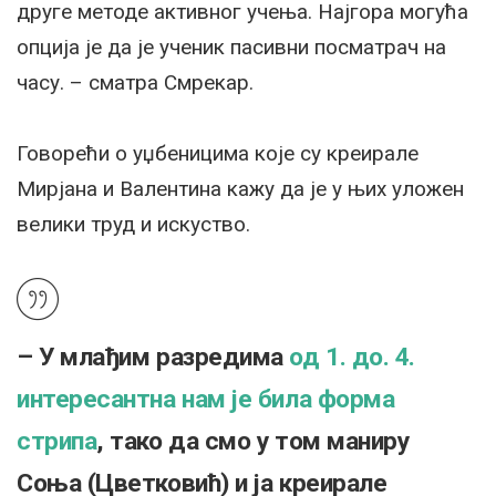
друге методе активног учења. Најгора могућа
опција је да је ученик пасивни посматрач на
часу. – сматра Смрекар.
Говорећи о уџбеницима које су креирале
Мирјана и Валентина кажу да је у њих уложен
велики труд и искуство.
– У млађим разредима
од 1. до. 4.
интересантна нам је била форма
стрипа
, тако да смо у том маниру
Соња (Цветковић) и ја креирале