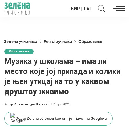
ЋИР
|
LAT
Зелена учионица
Реч стручњака
Образовање
Образовање
Музика у школама – има ли
место које јој припада и колики
је њен утицај на то у каквом
друштву живимо
Александра Цвјетић
7. јул 2023.
Аутор:
Posted
by
Dodaj Zelenu učionicu kao omiljeni izvor na Google-u