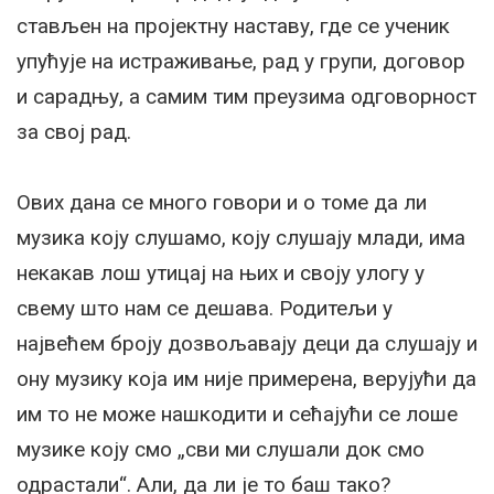
стављен на пројектну наставу, где се ученик
упућује на истраживање, рад у групи, договор
и сарадњу, а самим тим преузима одговорност
за свој рад.
Ових дана се много говори и о томе да ли
музика коју слушамо, коју слушају млади, има
некакав лош утицај на њих и своју улогу у
свему што нам се дешава. Родитељи у
највећем броју дозвољавају деци да слушају и
ону музику која им није примерена, верујући да
им то не може нашкодити и сећајући се лоше
музике коју смо „сви ми слушали док смо
одрастали“. Али, да ли је то баш тако?