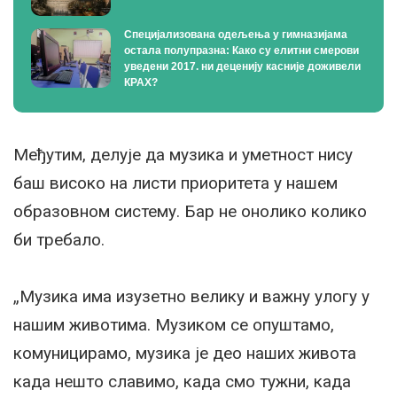
Специјализована одељења у гимназијама
остала полупразна: Како су елитни смерови
уведени 2017. ни деценију касније доживели
КРАХ?
Међутим, делује да музика и уметност нису
баш високо на листи приоритета у нашем
образовном систему. Бар не онолико колико
би требало.
„Музика има изузетно велику и важну улогу у
нашим животима. Музиком се опуштамо,
комуницирамо, музика је део наших живота
када нешто славимо, када смо тужни, када