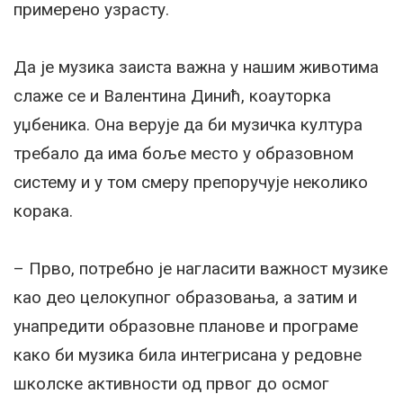
примерено узрасту.
Да је музика заиста важна у нашим животима
слаже се и Валентина Динић, коауторка
уџбеника. Она верује да би музичка култура
требало да има боље место у образовном
систему и у том смеру препоручује неколико
корака.
– Прво, потребно је нагласити важност музике
као део целокупног образовања, а затим и
унапредити образовне планове и програме
како би музика била интегрисана у редовне
школске активности од првог до осмог