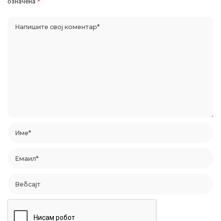
означена
*