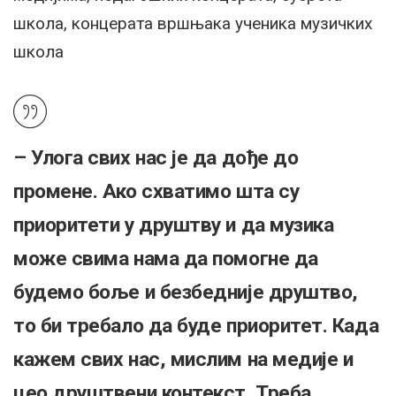
школа, концерата вршњака ученика музичких
школа
– Улога свих нас је да дође до
промене. Ако схватимо шта су
приоритети у друштву и да музика
може свима нама да помогне да
будемо боље и безбедније друштво,
то би требало да буде приоритет. Када
кажем свих нас, мислим на медије и
цео друштвени контекст. Треба