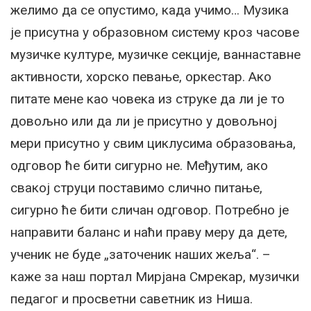
желимо да се опустимо, када учимо… Музика
је присутна у образовном систему кроз часове
музичке културе, музичке секције, ваннаставне
активности, хорско певање, оркестар. Ако
питате мене као човека из струке да ли је то
довољно или да ли је присутно у довољној
мери присутно у свим циклусима образовања,
одговор ће бити сигурно не. Међутим, ако
свакој струци поставимо слично питање,
сигурно ће бити сличан одговор. Потребно је
направити баланс и наћи праву меру да дете,
ученик не буде „заточеник наших жеља“. –
каже за наш портал Мирјана Смрекар, музички
педагог и просветни саветник из Ниша.