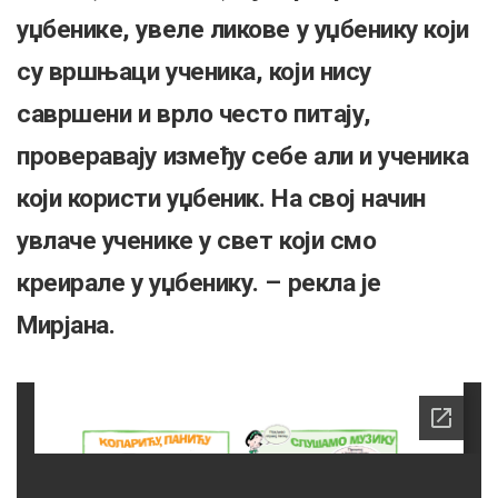
уџбенике, увеле ликове у уџбенику који
су вршњаци ученика, који нису
савршени и врло често питају,
проверавају између себе али и ученика
који користи уџбеник. На свој начин
увлаче ученике у свет који смо
креирале у уџбенику. – рекла је
Мирјана.