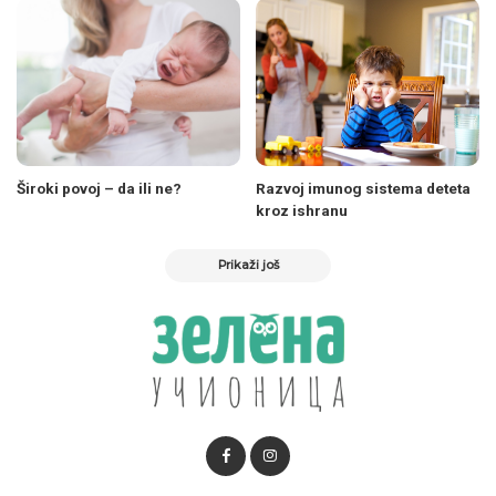
Široki povoj – da ili ne?
Razvoj imunog sistema deteta
kroz ishranu
Prikaži još