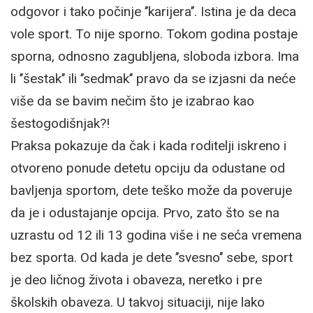
odgovor i tako počinje ’’karijera’’. Istina je da deca
vole sport. To nije sporno. Tokom godina postaje
sporna, odnosno zagubljena, sloboda izbora. Ima
li ’’šestak’’ ili ’’sedmak’’ pravo da se izjasni da neće
više da se bavim nečim što je izabrao kao
šestogodišnjak?!
Praksa pokazuje da čak i kada roditelji iskreno i
otvoreno ponude detetu opciju da odustane od
bavljenja sportom, dete teško može da poveruje
da je i odustajanje opcija. Prvo, zato što se na
uzrastu od 12 ili 13 godina više i ne seća vremena
bez sporta. Od kada je dete ’’svesno’’ sebe, sport
je deo ličnog života i obaveza, neretko i pre
školskih obaveza. U takvoj situaciji, nije lako