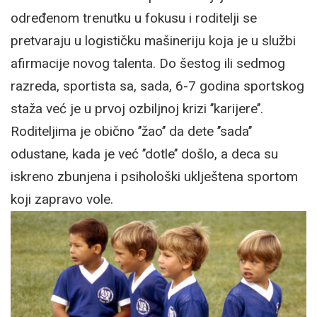
određenom trenutku u fokusu i roditelji se
pretvaraju u logističku mašineriju koja je u službi
afirmacije novog talenta. Do šestog ili sedmog
razreda, sportista sa, sada, 6-7 godina sportskog
staža već je u prvoj ozbiljnoj krizi ’’karijere’’.
Roditeljima je obično ’’žao’’ da dete ’’sada’’
odustane, kada je već ’’dotle’’ došlo, a deca su
iskreno zbunjena i psihološki uklještena sportom
koji zapravo vole.