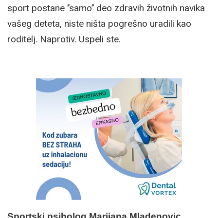
sport postane ’’samo’’ deo zdravih životnih navika
vašeg deteta, niste ništa pogrešno uradili kao
roditelj. Naprotiv. Uspeli ste.
Sportski psiholog Marijana Mladenovic