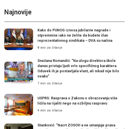
Najnovije
Kako do PUNOG iznosa jubilarne nagrade i
otpremnine iako ne želite da budete član
reprezentativnog sindikata – DVA su načina
8 min za čitanje
Snežana Romandić: ”Na ulogu direktora škole
danas pristaju ljudi vrlo specifičnog karaktera.
Oduvek ih je postavljala vlast, ali nikad nije bilo
ovako”
7 min za čitanje
USPRS: Rasprava o Zakonu o obrazovanju više
ličila na rijaliti nego na ozbiljnu raspravu
4 min za čitanje
Stanković: ”Nacrt ZOSOV-a ne umanjuje prava