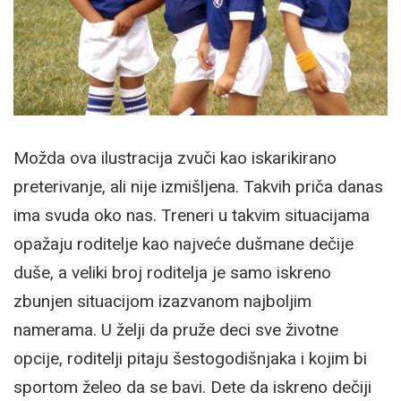
Možda ova ilustracija zvuči kao iskarikirano
preterivanje, ali nije izmišljena. Takvih priča danas
ima svuda oko nas. Treneri u takvim situacijama
opažaju roditelje kao najveće dušmane dečije
duše, a veliki broj roditelja je samo iskreno
zbunjen situacijom izazvanom najboljim
namerama. U želji da pruže deci sve životne
opcije, roditelji pitaju šestogodišnjaka i kojim bi
sportom želeo da se bavi. Dete da iskreno dečiji