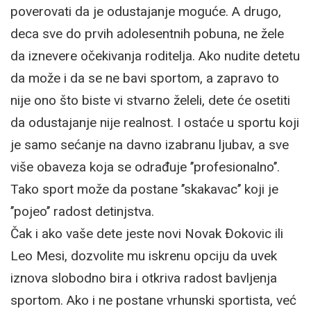
poverovati da je odustajanje moguće. A drugo,
deca sve do prvih adolesentnih pobuna, ne žele
da iznevere očekivanja roditelja. Ako nudite detetu
da može i da se ne bavi sportom, a zapravo to
nije ono što biste vi stvarno želeli, dete će osetiti
da odustajanje nije realnost. I ostaće u sportu koji
je samo sećanje na davno izabranu ljubav, a sve
više obaveza koja se odrađuje ’’profesionalno’’.
Tako sport može da postane ’’skakavac’’ koji je
’’pojeo’’ radost detinjstva.
Čak i ako vaše dete jeste novi Novak Đokovic ili
Leo Mesi, dozvolite mu iskrenu opciju da uvek
iznova slobodno bira i otkriva radost bavljenja
sportom. Ako i ne postane vrhunski sportista, već