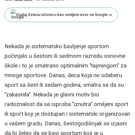
Posted
by
Dodaj Zelenu učionicu kao omiljeni izvor na Google-u
Nekada je sistematsko bavljenje sportom
počinjalo u šestom ili sedmom razredu osnovne
škole i to je smatrano optimalnim ’’tajmingom’’ za
mnoge sportove. Danas, deca koja ne odaberu
sport sa šest ili sedam godina, smatra se da su
’’zakasnila’’. Nekada je glavni motiv bio
radoznalost da se isproba ’’iznutra’’ omiljeni sport
ili sport koji je dostupan i sistematski organizovan
u vašem gradu. Danas, šestogodišnjak se izjasni
da bi želeo da se bavi sportom koji je u