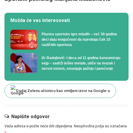
Možda će vas interesovati
Plazma sportske igre mladih – već 30 godina
deci daju mogućnost da isprobaju čak 10
različitih sportova
Dr Radojlović: I deca od 11 godina konzumiraju
vejp – sadrži teške metale, utiče na mozak i
nervni sistem, smanjuje pažnju i pamćenje
Dodaj Zelenu učionicu kao omiljeni izvor na Google-u
Napišite odgovor
Vaša adresa e-pošte neće biti objavljena.
Neophodna polja su označena
*