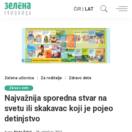
ĆIR
|
LAT
Zelena učionica
Za roditelje
Zdravo dete
Zdravo dete
Najvažnija sporedna stvar na
svetu ili skakavac koji je pojeo
detinjstvo
Nada Šakić
29. oktobar 2016.
Autor: