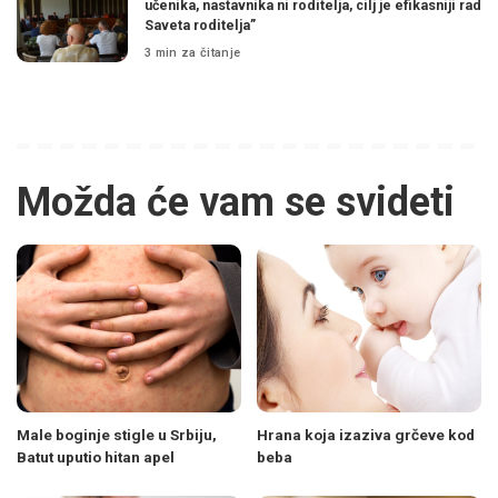
učenika, nastavnika ni roditelja, cilj je efikasniji rad
Saveta roditelja”
3 min za čitanje
Možda će vam se svideti
Male boginje stigle u Srbiju,
Hrana koja izaziva grčeve kod
Batut uputio hitan apel
beba