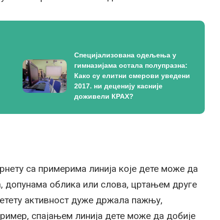
Специјализована одељења у
гимназијама остала полупразна:
Како су елитни смерови уведени
2017. ни деценију касније
доживели КРАХ?
рнету са примерима линија које дете може да
, допунама облика или слова, цртањем друге
детету активност дуже држала пажњу,
ример, спајањем линија дете може да добије