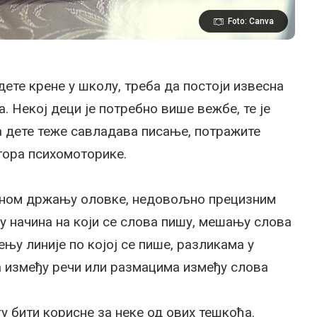
Foto: Canva
дете крене у школу, треба да постоји извесна
. Некој деци је потребно више вежбе, те је
а дете теже савладава писање, потражите
тора психомоторике.
илном држању оловке, недовољно прецизним
 начина на који се слова пишу, мешању слова
њу линије по којој се пише, разликама у
 између речи или размацима између слова
 бити корисне за неке од ових тешкоћа.