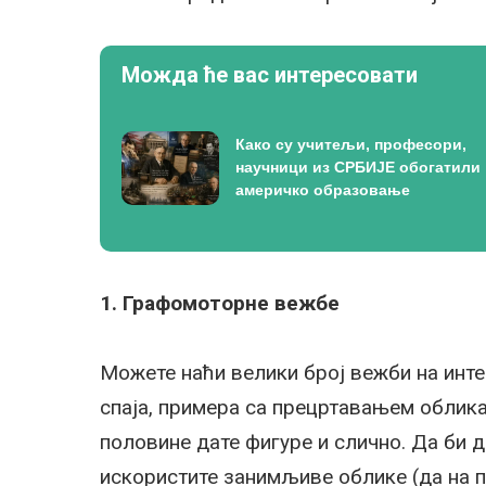
Можда ће вас интересовати
Како су учитељи, професори,
научници из СРБИЈЕ обогатили
америчко образовање
1. Графомоторне вежбе
Можете наћи велики број вежби на инте
спаја, примера са прецртавањем облика
половине дате фигуре и слично. Да би 
искористите занимљиве облике (да на п