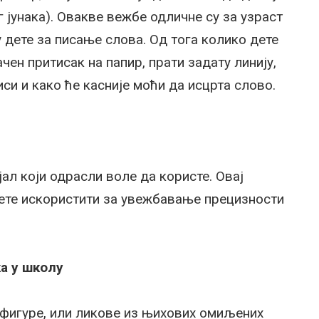
 јунака). Овакве вежбе одличне су за узраст
у дете за писање слова. Од тога колико дете
чен притисак на папир, прати задату линију,
виси и како ће касније моћи да исцрта слово.
ал који одрасли воле да користе. Овај
ете искористити за увежбавање прецизности
а у школу
 фигуре, или ликове из њихових омиљених