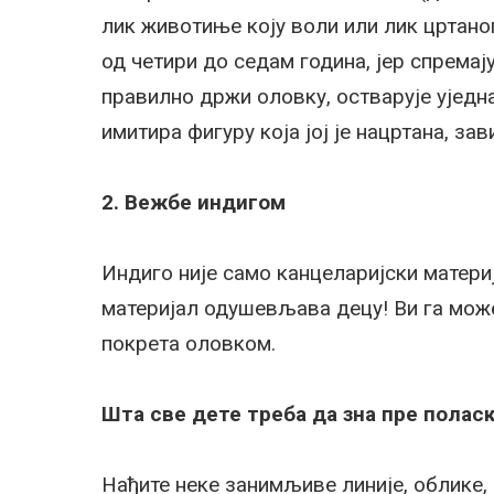
лик животиње коју воли или лик цртаног
од четири до седам година, јер спремај
правилно држи оловку, остварује уједна
имитира фигуру која јој је нацртана, за
2. Вежбе индигом
Индиго није само канцеларијски материј
материјал одушевљава децу! Ви га мож
покрета оловком.
Шта све дете треба да зна пре поласк
Нађите неке занимљиве линије, облике,