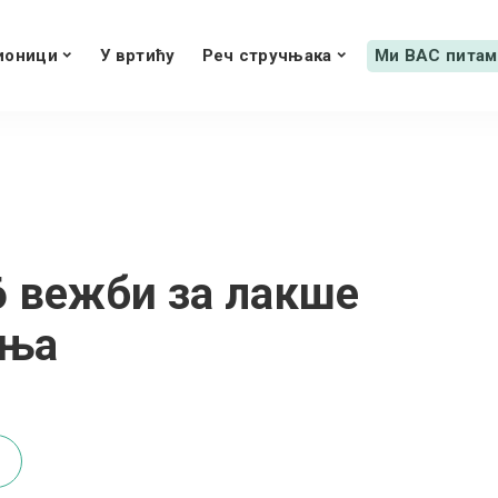
ионици
У вртићу
Реч стручњака
Ми ВАС питам
6 вежби за лакше
ања