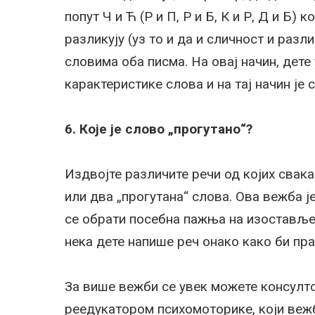
попут Ч и Ћ (Р и П, Р и Б, К и Р, Д и Б) 
разликују (уз то и да и сличност и разл
словима оба писма. На овај начин, дет
карактеристике слова и на тај начин је 
6. Које је слово „прогутано“?
Издвојте различите речи од којих свака
или два „прогутана“ слова. Ова вежба ј
се обрати посебна пажња на изостављен
нека дете напише реч онако како би пр
За више вежби се увек можете консулт
реедукатором психомоторике, који веж