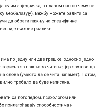
која су им заједничка, а плавом оно по чему се
ику вербализују). Вежбу можете радити са
е учи да обрати пажњу на специфичне
свесније њихове разлике.
 има по једну или две грешке, односно једно
е корисна за пажљиво читање, јер захтева да
а слова (уместо да се чита напамет). Потом,
авилно требало да буде написана.
овати са логопедом, психологом или
бе прилагођавају способностима и