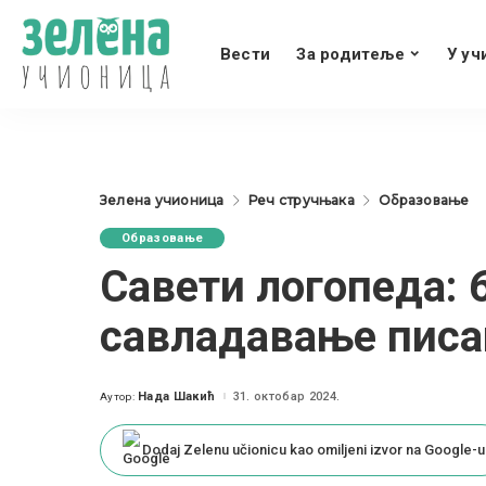
Вести
За родитеље
У уч
Зелена учионица
Реч стручњака
Образовање
Образовање
Савети логопеда: 
савладавање пис
Нада Шакић
31. октобар 2024.
Аутор:
Posted
by
Dodaj Zelenu učionicu kao omiljeni izvor na Google-u