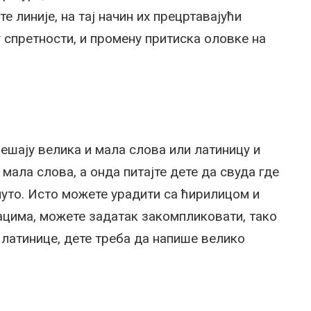
е линије, на тај начин их прецртавајући
спретности, и промену притиска оловке на
мешају велика и мала слова или латиницу и
ала слова, а онда питајте дете да свуда где
нуто. Исто можете урадити са ћирилицом и
ацима, можете задатак закомпликовати, тако
 латинице, дете треба да напише велико