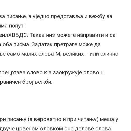
за писање, а уједно представља и вежбу за
ма попут:
лХВБДС. Такав низ можете направити и са
 оба писма. Задатак претраге може да
е само малих слова М, великих Г или слично.
прецртава слово к а заокружује слово н.
раничен број вежби.
при писању (а вероватно и при читању) мешају
 подвуче црвеном оловком оне делове слова