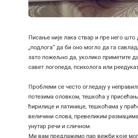
Писање није лака ствар и пре него што 
„подлога“ да би оно могло да га савлада
зато пожељно да, уколико приметите д
савет логопеда, психолога или реедука
Проблеми се често огледају у неправ
потезима оловком, тешкоћа у присећању
ћирилице и латинице, тешкоћама у праће
величини слова, превеликим размацима
унутар речи и сличном.
Ми вам предлажемо пар вежби које могу