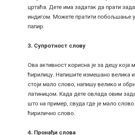
цртаћа. Дете има задатак да прати задат
индигом. Можете пратити побољшање у 
папир.
3. Супротност слову
Ова активност корисна је за децу која 
ћирилицу. Напишите измешано велика и м
стоји мало слово, напишу велико и обр
латиницом. Када дете овлада овим зад
што на пример, свуда где је мало слово
ћирилично слово.
4. Пронађи слова