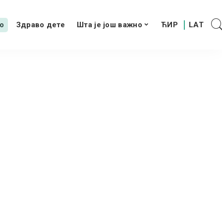
о
Здраво дете
Шта је још важно