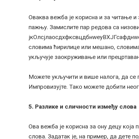
Оваква вежба је корисна и за читање и 
пажњу. Замислите пар редова са низови
јкОлсјлаосдхфксвцдбнwеуВХЈГсафднwеи
словима ћирилице или мешано, словима
укључује заокруживање или прецртавањ
Можете укључити и више налога, да се 
Импровизујте. Тако можете добити неог
5. Разлике и сличности између слова
Ова вежба је корисна за ону децу која 
слова. Задатак је, на пример, да дете