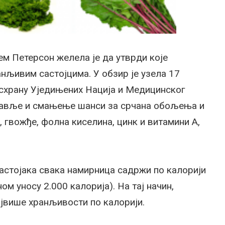
ем Петерсон желела је да утврди које
анљивим састојцима. У обзир је узела 17
исхрану Уједињених Нација и Медицинског
здравље и смањење шанси за срчана обољења и
м, гвожђе, фолна киселина, цинк и витамини А,
астојака свака намирница садржи по калорији
ом уносу 2.000 калорија). На тај начин,
ајвише хранљивости по калорији.