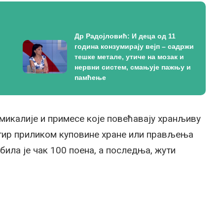
Др Радојловић: И деца од 11
година конзумирају вејп – садржи
тешке метале, утиче на мозак и
нервни систем, смањује пажњу и
памћење
микалије и примесе које повећавају хранљиву
нтир приликом куповине хране или прављења
била је чак 100 поена, а последња, жути