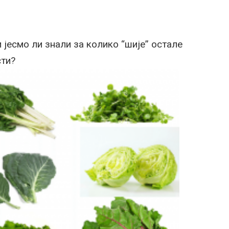
и јесмо ли знали за колико “шије” остале
сти?