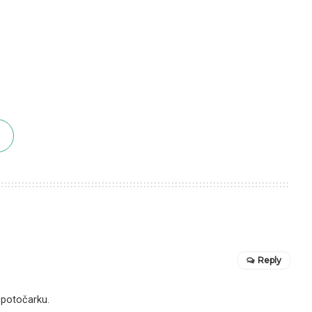
Reply
 potočarku.