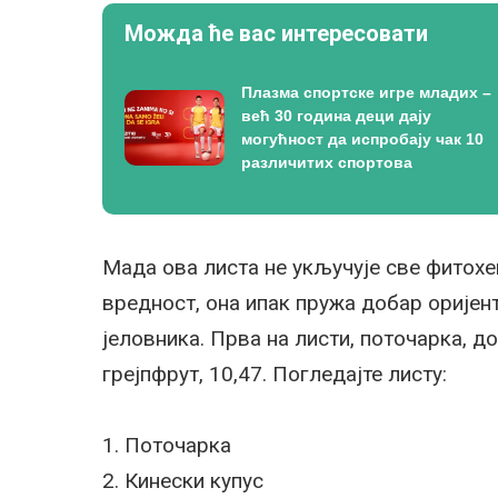
Можда ће вас интересовати
Плазма спортске игре младих –
већ 30 година деци дају
могућност да испробају чак 10
различитих спортова
Мада ова листа не укључује све фитохе
вредност, она ипак пружа добар орије
јеловника. Прва на листи, поточарка, до
грејпфрут, 10,47. Погледајте листу:
1. Поточарка
2. Кинески купус