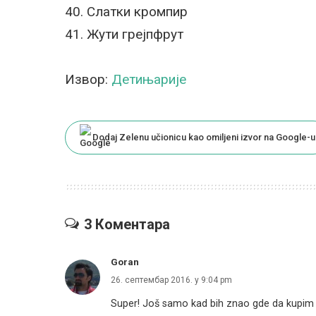
40. Слатки кромпир
41. Жути грејпфрут
Извор:
Детињарије
Dodaj Zelenu učionicu kao omiljeni izvor na Google-u
3 Коментара
Goran
26. септембар 2016. у 9:04 pm
Super! Još samo kad bih znao gde da kupim