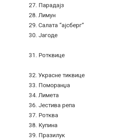
27. Парадајз
28. Лимун
29. Салата “ајсберг”
30. Јагоде
31. Ротквице
32. Украсне тиквице
33. Поморанџа
34. Лимета
36. Јестива репа
37. Ротква
38. Купина
39. Празилук