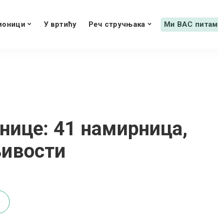
ионици
У вртићу
Реч стручњака
Ми ВАС питам
нице: 41 намирница,
љивости