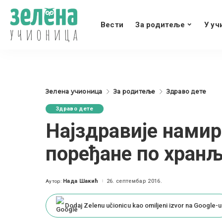
Вести
За родитеље
У уч
Зелена учионица
За родитеље
Здраво дете
Здраво дете
Најздравије намир
поређане по хран
Нада Шакић
26. септембар 2016.
Аутор:
Posted
by
Dodaj Zelenu učionicu kao omiljeni izvor na Google-u