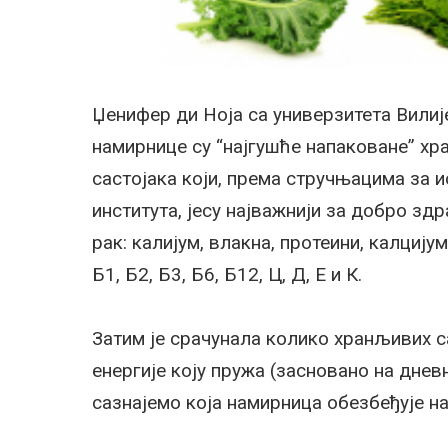
Џенифер ди Ноја са универзитета Вилиј
намирнице су “најгушће напаковане” хр
састојака који, према стручњацима за 
института, јесу најважнији за добро 
рак: калијум, влакна, протеини, калцију
Б1, Б2, Б3, Б6, Б12, Ц, Д, Е и К.
Затим је срачунала колико хранљивих с
енергије коју пружа (засновано на дневн
сазнајемо која намирница обезбеђује н