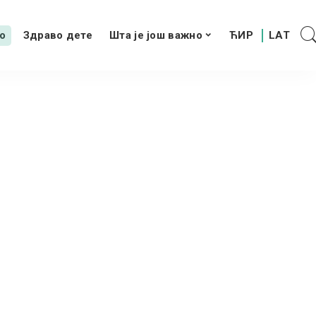
о
Здраво дете
Шта је још важно