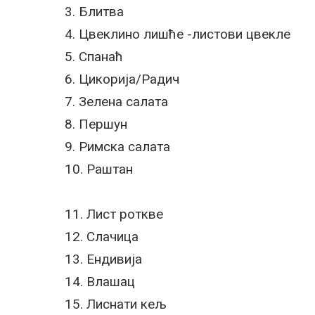
3. Блитва
4. Цвеклино лишће -листови цвекле
5. Спанаћ
6. Цикорија/Радич
7. Зелена салата
8. Першун
9. Римска салата
10. Раштан
11. Лист роткве
12. Слачица
13. Ендивија
14. Влашац
15. Лиснати кељ