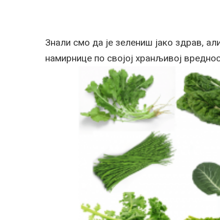
Знали смо да је зелениш јако здрав, ал
намирнице по својој хранљивој вредно