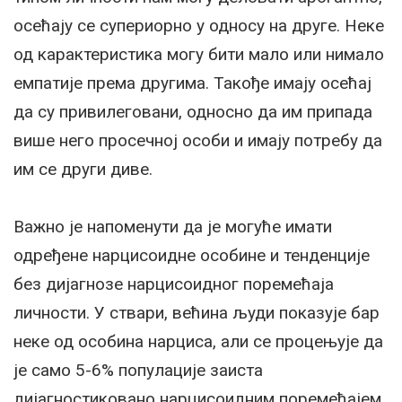
осећају се супериорно у односу на друге. Неке
од карактеристика могу бити мало или нимало
емпатије према другима. Такође имају осећај
да су привилеговани, односно да им припада
више него просечној особи и имају потребу да
им се други диве.
Важно је напоменути да је могуће имати
одређене нарцисоидне особине и тенденције
без дијагнозе нарцисоидног поремећаја
личности. У ствари, већина људи показује бар
неке од особина нарциса, али се процењује да
је само 5-6% популације заиста
дијагностиковано нарцисоидним поремећајем