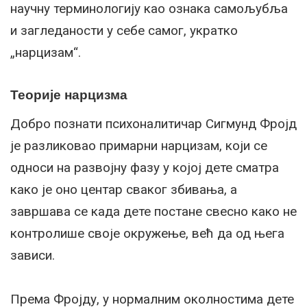
научну терминологију као ознака самољубља
и загледаности у себе самог, укратко
„нарцизам“.
Теорије нарцизма
Добро познати психоналитичар Сигмунд Фројд
је разликовао примарни нарцизам, који се
односи на развојну фазу у којој дете сматра
како је оно центар сваког збивања, а
завршава се када дете постане свесно како не
контролише своје окружење, већ да од њега
зависи.
Према Фројду, у нормалним околностима дете