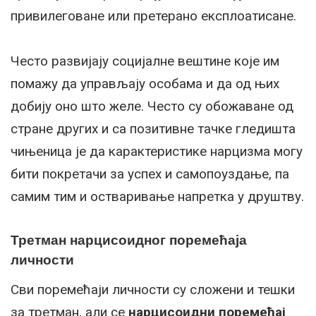
привилеговане или претерано експлоатисане.
Често развијају социјалне вештине које им
помажу да управљају особама и да од њих
добију оно што желе. Често су обожаване од
стране других и са позитивне тачке гледишта
чињеница је да карактеристике нарцизма могу
бити покретачи за успех и самопоуздање, па
самим тим и остваривање напретка у друштву.
Третман нарцисоидног поремећаја
личности
Сви поремећаји личности су сложени и тешки
за третман, али се
нарцисоидни поремећај