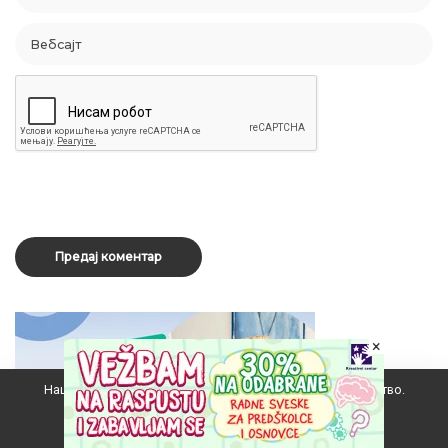
×
Наш вебсајт користи колачиће да побољша ваше искуство.
Прихватам