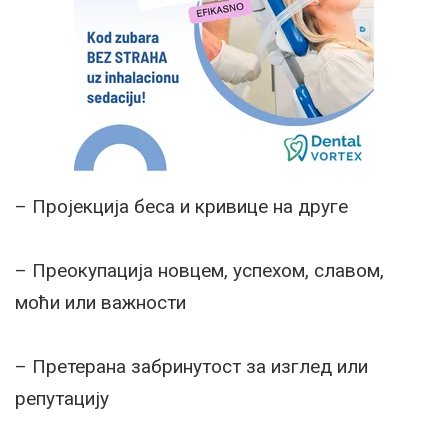
– Пројекција беса и кривице на друге
– Преокупација новцем, успехом, славом,
моћи или важности
– Претерана забринутост за изглед или
репутацију