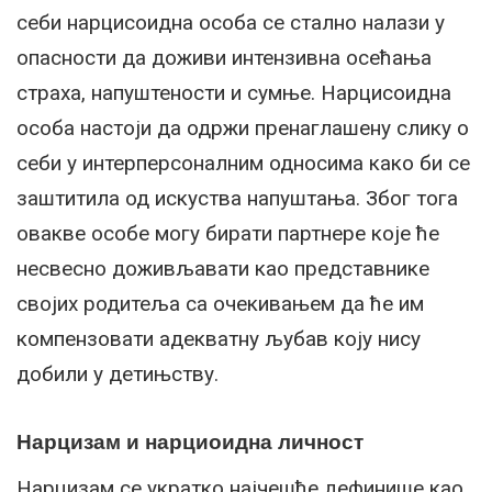
себи нарцисоидна особа се стално налази у
опасности да доживи интензивна осећања
страха, напуштености и сумње. Нарцисоидна
особа настоји да одржи пренаглашену слику о
себи у интерперсоналним односима како би се
заштитила од искуства напуштања. Због тога
овакве особе могу бирати партнере које ће
несвесно доживљавати као представнике
својих родитеља са очекивањем да ће им
компензовати адекватну љубав коју нису
добили у детињству.
Нарцизам и нарциоидна личност
Нарцизам се укратко најчешће дефинише као