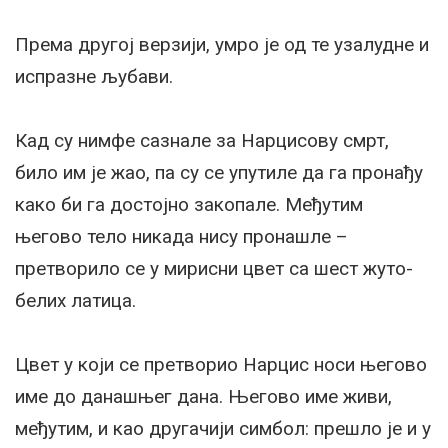
Према другој верзији, умро је од те узалудне и
испразне љубави.
Кад су нимфе сазнале за Нарцисову смрт,
било им је жао, па су се упутиле да га пронађу
како би га достојно закопале. Међутим
његово тело никада нису пронашле –
претворило се у мирисни цвет са шест жуто-
белих латица.
Цвет у који се претворио Нарцис носи његово
име до данашњег дана. Његово име живи,
међутим, и као другачији симбол: прешло је и у