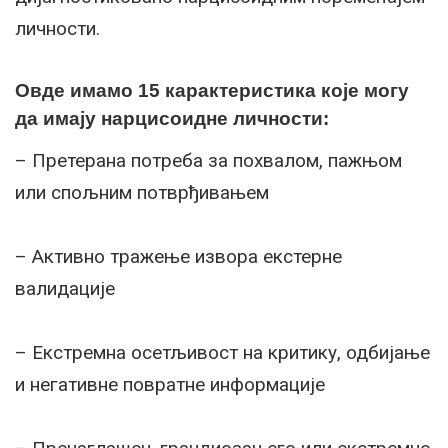
личности.
Овде имамо 15 карактеристика које могу
да имају нарцисоидне личности:
– Претерана потреба за похвалом, пажњом
или спољним потврђивањем
– Активно тражење извора екстерне
валидације
– Екстремна осетљивост на критику, одбијање
и негативне повратне информације