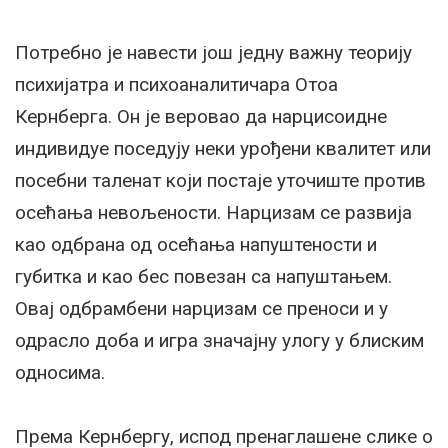
Потребно је навести још једну важну теорију
психијатра и психоаналитичара Отоа
Кернберга. Он је веровао да нарцисоидне
индивидуе поседују неки урођени квалитет или
посебни таленат који постаје уточиште против
осећања невољености. Нарцизам се развија
као одбрана од осећања напуштености и
губитка и као бес повезан са напуштањем.
Овај одбрамбени нарцизам се преноси и у
одрасло доба и игра значајну улогу у блиским
односима.
Према Кернбергу, испод пренаглашене слике о