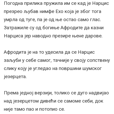
Погодна прилика пружила им се кад је Нарцис
презрео љубав нимфе Ехо која је због тога
умрла од туге, па је од ње остао само глас.
Затражиле су од богиње Афродите да казни
Нарциса јер наводно презире њене дарове.
Афродита је на то удесила да се Нарцис
заљуби у себе самог, тачније у своју сопствену
слику коју је угледао на површини шумског
језерцета.
Према једној верзији, толико се дуго надвијао
над језерцетом дивећи се самоме себи, док
није тамо пао и потопио се.