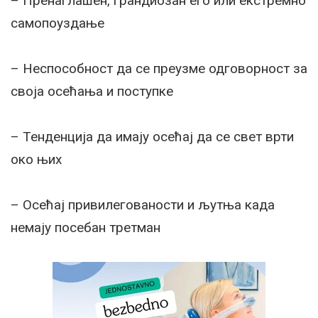
– Пренаглашен, грандиозан его или екстремно
самопоуздање
– Неспособност да се преузме одговорност за
своја осећања и поступке
– Тенденција да имају осећај да се свет врти
око њих
– Осећај привилегованости и љутња када
немају посебан третман