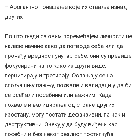
– Арогантно понашање које их ставља изнад
других
Пошто људи са овим поремећајем личности не
налазе начине како да потврде себе или да
пронађу вредност унутар себе, они су превише
фокусирани на то како их други виде,
перципирају и третирају. Ослањају се на
спољашњу пажњу, похвале и валидацију да би
се осећали посебним или важним. Када
похвале и валидирања од стране других
изостану, могу постати дефанзивни, па чак и
деструктивни. Очекују да буду виђени као
посебни и без неког реалног постигнућа.