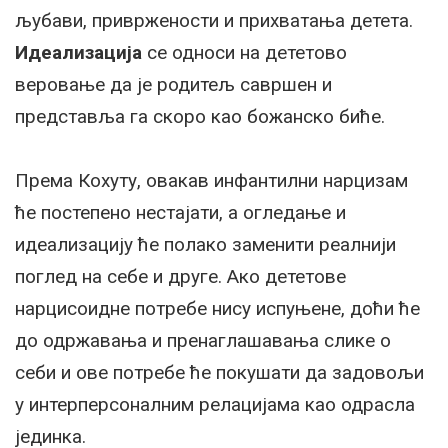
љубави, привржености и прихватања детета.
Идеализација
се односи на дететово
веровање да је родитељ савршен и
представља га скоро као божанско биће.
Према Кохуту, овакав инфантилни нарцизам
ће постепено нестајати, а огледање и
идеализацију ће полако заменити реалнији
поглед на себе и друге. Ако дететове
нарцисоидне потребе нису испуњене, доћи ће
до одржавања и пренаглашавања слике о
себи и ове потребе ће покушати да задовољи
у интерперсоналним релацијама као одрасла
јединка.