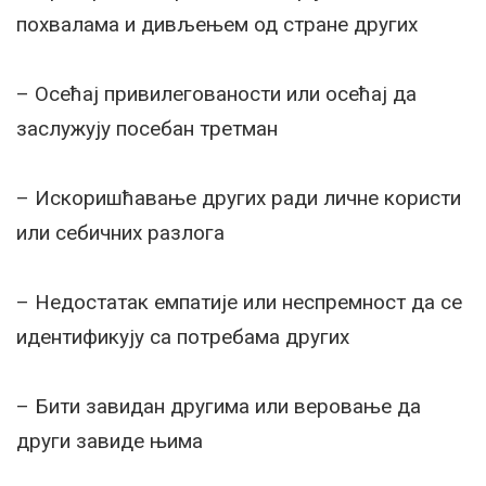
похвалама и дивљењем од стране других
– Осећај привилегованости или осећај да
заслужују посебан третман
– Искоришћавање других ради личне користи
или себичних разлога
– Недостатак емпатије или неспремност да се
идентификују са потребама других
– Бити завидан другима или веровање да
други завиде њима