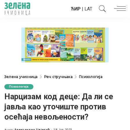
ЋИР
|
LAT
Зелена учионица
Реч стручњака
Психологија
Психологија
Нарцизам код деце: Да ли се
јавља као уточиште против
осећаја невољености?
Александра Цвјетић
18. јул 2023.
Аутор: