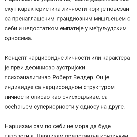
скуп карактеристика личности који је повезан
са пренаглашеним, грандиозним мишљењем о
себи и недостатком емпатије у међуљудским
односима.
Концепт нарцисоидне личности или карактера
је први дефинисао аустријски
психоаналитичар Роберт Велдер. Он је
индивидуе са нарцисоидном структуром
личности описао као снисходљиве, са
осећањем супериорности у односу на друге.
Нарцизам сам по себи не мора да буде
патологија. Нарцизам представља континуум,