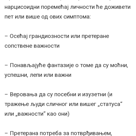
нарцисоидни поремећај личности ће доживети
пет или више од ових симптома:
– Осећај грандиозности или претеране
сопствене важности
– Понављајуће фантазије о томе да су моћни,
успешни, лепи или важни
– Веровања да су посебни и изузетни (и
тражење људи сличног или вишег „статуса“
или „важности“ као они)
– Претерана потреба за потврђивањем,