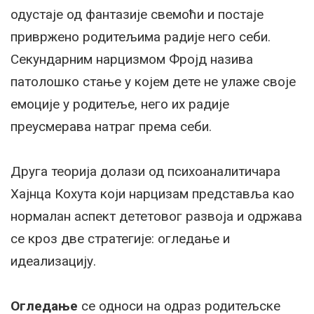
одустаје од фантазије свемоћи и постаје
привржено родитељима радије него себи.
Секундарним нарцизмом Фројд назива
патолошко стање у којем дете не улаже своје
емоције у родитеље, него их радије
преусмерава натраг према себи.
Друга теорија долази од психоаналитичара
Хајнца Кохута који нарцизам представља као
нормалан аспект дететовог развоја и одржава
се кроз две стратегије: огледање и
идеализацију.
Огледање
се односи на одраз родитељске