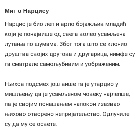
Мит о Нарцису
Нарцис је био леп и врло бојажљив младић
који је понајвише од свега волео усамљена
лутања по шумама. Због тога што се клонио
друштва својих другова и другарица, нимфе су
га сматрале самољубивим и уображеним.
Њихов подсмех још више га је утврдио у
мишљењу да је усамљеном човеку најлепше,
па је својим понашањем напокон изазвао
њихово отворено непријатељство. Одлучиле
су да му се освете.