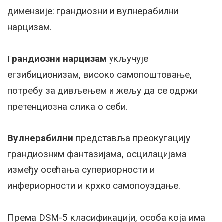
димензије: грандиозни и вулнерабилни
нарцизам.
Грандиозни нарцизам
укључује
егзибиционизам, високо самопоштовање,
потребу за дивљењем и жељу да се одржи
претенциозна слика о себи.
Вулнерабилни
представља преокупацију
грандиозним фантазијама, осцилацијама
између осећања супериорности и
инфериорности и крхко самопоуздање.
Према DSM-5 класификацији, особа која има