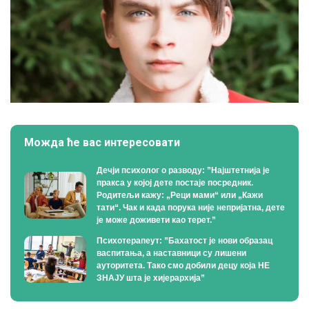
Можда ће вас интересовати
Дечји психолог о разводу: ”Најштетнија је
пракса у којој дете постаје посредник.
Родитељи кажу: „Реци мами“ или „Кажи
тати“. Чак и када порука није непријатна, дете
је може доживети као терет.”
Психотерапеут: ”Бахатост је нови образац
васпитања, а наставници су лишени
ауторитета. Тако смо добили децу која НЕ
ЗНАЈУ шта је хијерархија”