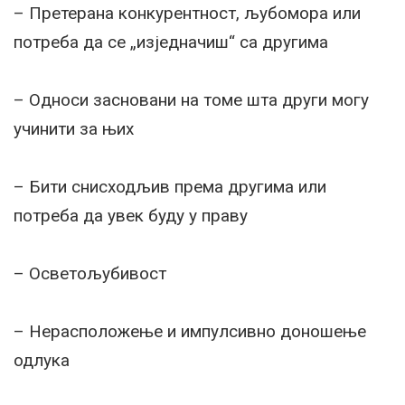
– Претерана конкурентност, љубомора или
потреба да се „изједначиш“ са другима
– Односи засновани на томе шта други могу
учинити за њих
– Бити снисходљив према другима или
потреба да увек буду у праву
– Осветољубивост
– Нерасположење и импулсивно доношење
одлука