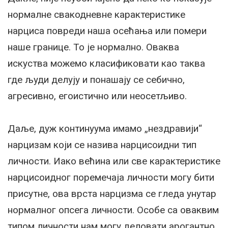
нормалне свакодневне карактеристике
нарциса повреди наша осећања или помери
наше границе. То је нормално. Оваква
искуства можемо класификовати као таква
где људи делују и понашају се себично,
агресивно, егоистично или неосетљиво.
Даље, дуж континуума имамо „нездравији“
нарцизам који се назива нарцисоидни тип
личности. Иако већина или све карактеристике
нарцисоидног поремечаја личности могу бити
присутне, ова врста нарцизма се гледа унутар
нормалног опсега личности. Особе са оваквим
типом личности нам могу деловати арогантно,