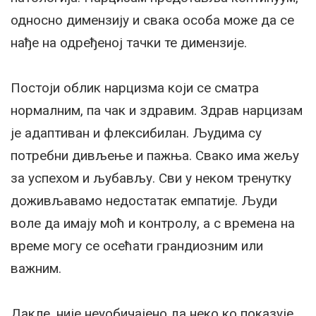
односно димензију и свака особа може да се
нађе на одређеној тачки те димензије.
Постоји облик нарцизма који се сматра
нормалним, па чак и здравим. Здрав нарцизам
је адаптиван и флексибилан. Људима су
потребни дивљење и пажња. Свако има жељу
за успехом и љубављу. Сви у неком тренутку
доживљавамо недостатак емпатије. Људи
воле да имају моћ и контролу, а с времена на
време могу се осећати грандиозним или
важним.
Дакле, није неуобичајено да неко ко показује