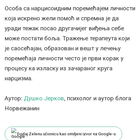
Особа са нарцисоидним поремећајем личности
која искрено жели помоћ и спремна је да
уради тежак посао другачијег виђења себе
може постати боља. Тражење терапеута који
је саосећајан, образован и вешт у лечењу
поремећаја личности често је први корак у
процесу ка изласку из зачараног круга
нарцизма.
Аутор:
Душко Јерков
, психолог и аутор блога
Норвежанин
Dodaj Zelenu učionicu kao omiljeni izvor na Google-u