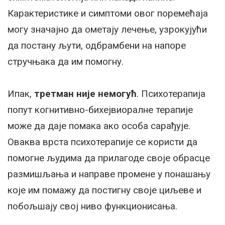
Карактеристике и симптоми овог поремећаја
могу значајно да ометају лечење, узрокујући
да постану љути, одбрамбени на напоре
стручњака да им помогну.
Ипак,
третман није немогућ
. Психотерапија
попут когнитивно-бихејвиоралне терапије
може да даје помака ако особа сарађује.
Оваква врста психотерапије се користи да
помогне људима да прилагоде своје обрасце
размишљања и направе промене у понашању
које им помажу да постигну своје циљеве и
побољшају свој ниво функционисања.