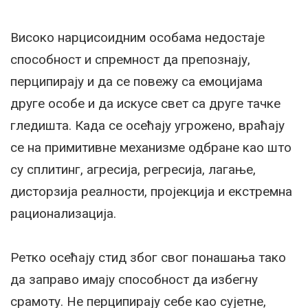
Високо нарцисоидним особама недостаје
способност и спремност да препознају,
перципирају и да се повежу са емоцијама
друге особе и да искусе свет са друге тачке
гледишта. Када се осећају угрожено, враћају
се на примитивне механизме одбране као што
су сплитинг, агресија, регресија, лагање,
дисторзија реалности, пројекција и екстремна
рационализација.
Ретко осећају стид због свог понашања тако
да заправо имају способност да избегну
срамоту. Не перципирају себе као сујетне,