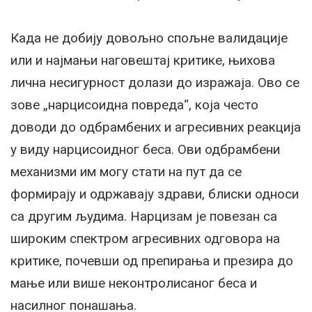
Када не добију довољно спољне валидације
или и најмањи наговештај критике, њихова
лична несигурност долази до изражаја. Ово се
зове „нарцисоидна повреда“, која често
доводи до одбрамбених и агресивних реакција
у виду нарцисоидног беса. Ови одбрамбени
механизми им могу стати на пут да се
формирају и одржавају здрави, блиски односи
са другим људима. Нарцизам је повезан са
широким спектром агресивних одговора на
критике, почевши од препирања и презира до
мање или више неконтролисаног беса и
насилног понашања.