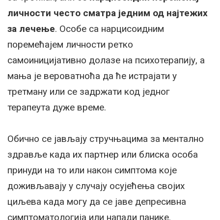
личности често сматра једним од најтежих
за лечење
. Особе са нарцисоидним
поремећајем личности ретко
самоиницијативно долазе на психотерапију, а
мања је вероватноћа да ће истрајати у
третману или се задржати код једног
терапеута дуже време.
Обично се јављају стручњацима за ментално
здравље када их партнер или блиска особа
принуди на то или након симптома које
доживљавају у случају осујећења својих
циљева када могу да се јаве депресивна
симптоматологија или напади панике.