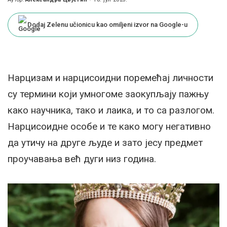
Posted
by
Dodaj Zelenu učionicu kao omiljeni izvor na Google-u
Нарцизам и нарцисоидни поремећај личности
су термини који умногоме заокупљају пажњу
како научника, тако и лаика, и то са разлогом.
Нарцисоидне особе и те како могу негативно
да утичу на друге људе и зато јесу предмет
проучавања већ дуги низ година.