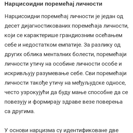
Нарцисоидни поремећај личности
Нарцисоидни поремећај личности је један од
десет дијагностикованих поремећаја личности,
који се карактерише грандиозним осећањем
себе и недостатком емпатије. За разлику од
других облика менталних болести, поремећаји
личности утичу на особине личности особе и
искривљују разумевање себе. Сви поремећаји
личности такође утичу на међуљудске односе,
често узрокујући да буду мање способне да се
повезују и формирају здраве везе поверења
са другима.
У основи нарцизма су идентификоване две