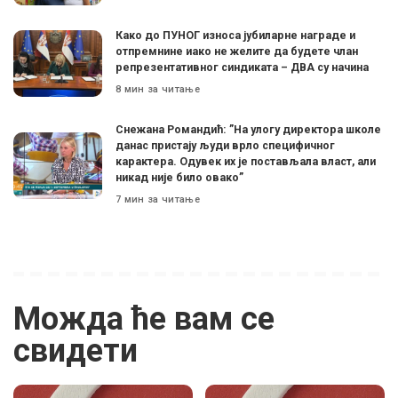
Како до ПУНОГ износа јубиларне награде и
отпремнине иако не желите да будете члан
репрезентативног синдиката – ДВА су начина
8 мин за читање
Снежана Романдић: ”На улогу директора школе
данас пристају људи врло специфичног
карактера. Одувек их је постављала власт, али
никад није било овако”
7 мин за читање
Можда ће вам се
свидети