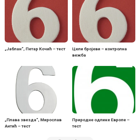
„Јаблан“, Петар Кочић – тест
Цели бројеви – контролна
вежба
„Плава звезда“, Мирослав
Природне одлике Европе –
Антић – тест
тест