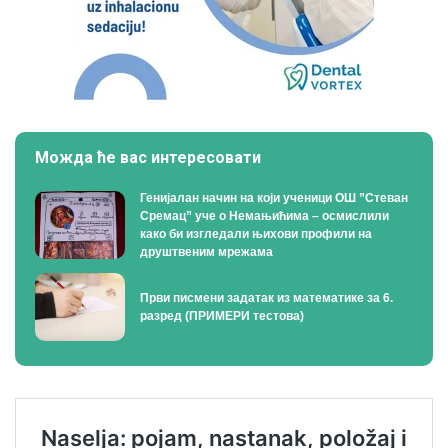
Можда ће вас интересовати
Генијалан начин на који ученици ОШ ”Стеван
Сремац” уче о Немањићима – осмислили
како би изгледали њихови профили на
друштвеним мрежама
Први писмени задатак из математике за 6.
разред (ПРИМЕРИ тестова)