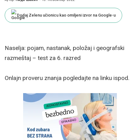
Posted
by
Dodaj Zelenu učionicu kao omiljeni izvor na Google-u
Naselja: pojam, nastanak, položaj i geografski
razmeštaj – test za 6. razred
Onlajn proveru znanja pogledajte na linku ispod.