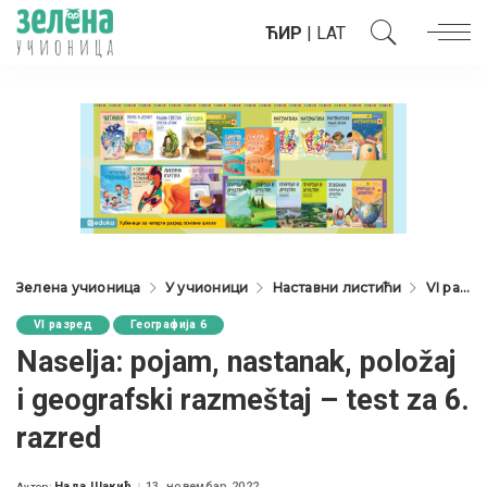
ЋИР
|
LAT
Зелена учионица
У учионици
Наставни листићи
VI разред
VI разред
Географија 6
Naselja: pojam, nastanak, položaj
i geografski razmeštaj – test za 6.
razred
Нада Шакић
13. новембар 2022.
Аутор: