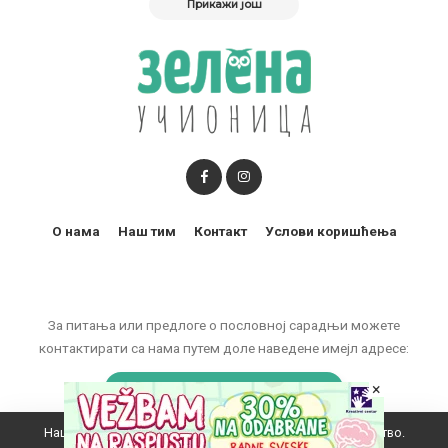
Прикажи још
О нама
Наш тим
Контакт
Услови коришћења
За питања или предлоге о пословној сарадњи можете
контактирати са нама путем доле наведене имејл адресе:
marketing@zelenaucionica.com
×
Наш вебсајт користи колачиће да побољша ваше искуство.