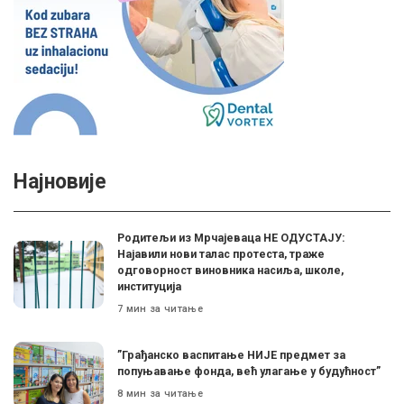
Најновије
Родитељи из Мрчајеваца НЕ ОДУСТАЈУ:
Најавили нови талас протеста, траже
одговорност виновника насиља, школе,
институција
7 мин за читање
”Грађанско васпитање НИЈЕ предмет за
попуњавање фонда, већ улагање у будућност”
8 мин за читање