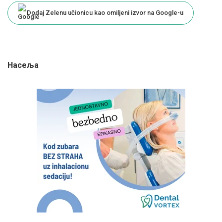
Dodaj Zelenu učionicu kao omiljeni izvor na Google-u
Насеља