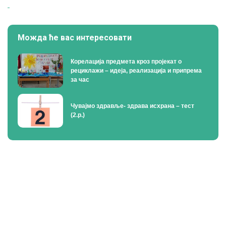
Можда ће вас интересовати
Корелација предмета кроз пројекат о
рециклажи – идеја, реализација и припрема
за час
Чувајмо здравље- здрава исхрана – тест
(2.р.)