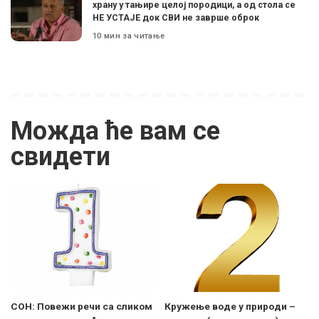
храну у тањире целој породици, а од стола се
НЕ УСТАЈЕ док СВИ не заврше оброк
10 мин за читање
Можда ће вам се
свидети
СОН: Повежи речи са сликом
Кружење воде у природи –