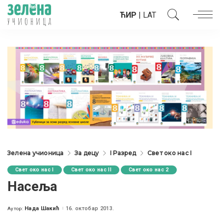
ЋИР
|
LAT
Зелена учионица
За децу
I Разред
Свет око нас I
Свет око нас I
Свет око нас II
Свет око нас 2
Насеља
Нада Шакић
16. октобар 2013.
Аутор:
Posted
by