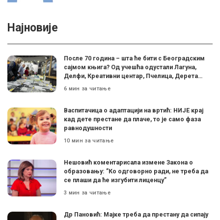
Најновије
После 70 година – шта ће бити с Београдским
сајмом књига? Од учешћа одустали Лагуна,
Делфи, Креативни центар, Пчелица, Дерета…
6 мин за читање
Васпитачица о адаптацији на вртић: НИЈЕ крај
кад дете престане да плаче, то је само фаза
равнодушности
10 мин за читање
Нешовић коментарисала измене Закона о
образовању: ”Ко одговорно ради, не треба да
се плаши да ће изгубити лиценцу”
3 мин за читање
Др Пановић: Мајке треба да престану да сипају