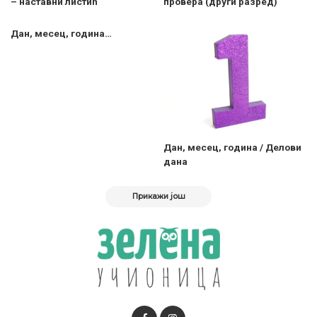
– наставни листић
провера (други разред)
Дан, месец, година…
Дан, месец, година / Делови
дана
Прикажи још