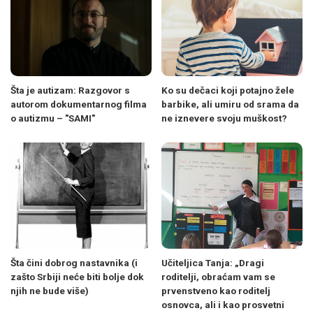
Šta je autizam: Razgovor s
Ko su dečaci koji potajno žele
autorom dokumentarnog filma
barbike, ali umiru od srama da
o autizmu – "SAMI"
ne iznevere svoju muškost?
Šta čini dobrog nastavnika (i
Učiteljica Tanja: „Dragi
zašto Srbiji neće biti bolje dok
roditelji, obraćam vam se
njih ne bude više)
prvenstveno kao roditelj
osnovca, ali i kao prosvetni