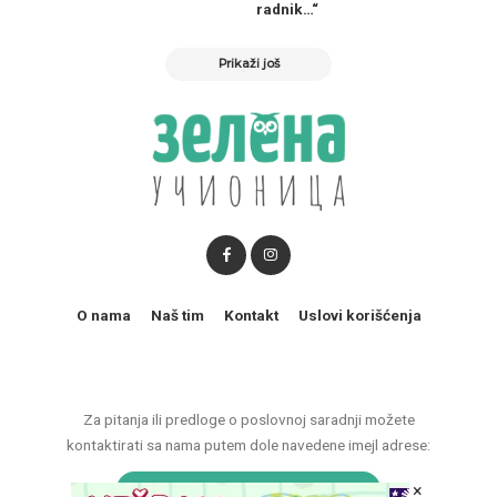
radnik…“
Prikaži još
O nama
Naš tim
Kontakt
Uslovi korišćenja
Za pitanja ili predloge o poslovnoj saradnji možete
kontaktirati sa nama putem dole navedene imejl adrese:
marketing@zelenaucionica.com
×