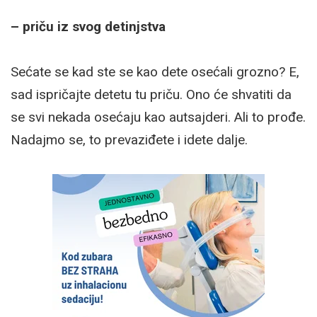
– priču iz svog detinjstva
Sećate se kad ste se kao dete osećali grozno? E,
sad ispričajte detetu tu priču. Ono će shvatiti da
se svi nekada osećaju kao autsajderi. Ali to prođe.
Nadajmo se, to prevaziđete i idete dalje.