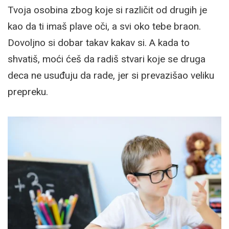
Tvoja osobina zbog koje si različit od drugih je
kao da ti imaš plave oči, a svi oko tebe braon.
Dovoljno si dobar takav kakav si. A kada to
shvatiš, moći ćeš da radiš stvari koje se druga
deca ne usuđuju da rade, jer si prevazišao veliku
prepreku.