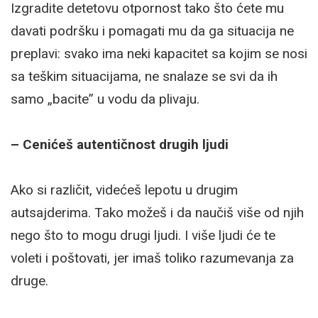
Izgradite detetovu otpornost tako što ćete mu
davati podršku i pomagati mu da ga situacija ne
preplavi: svako ima neki kapacitet sa kojim se nosi
sa teškim situacijama, ne snalaze se svi da ih
samo „bacite” u vodu da plivaju.
– Cenićeš autentičnost drugih ljudi
Ako si različit, videćeš lepotu u drugim
autsajderima. Tako možeš i da naučiš više od njih
nego što to mogu drugi ljudi. I više ljudi će te
voleti i poštovati, jer imaš toliko razumevanja za
druge.