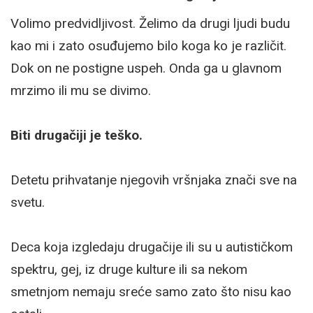
Volimo predvidljivost. Želimo da drugi ljudi budu
kao mi i zato osuđujemo bilo koga ko je različit.
Dok on ne postigne uspeh. Onda ga u glavnom
mrzimo ili mu se divimo.
Biti drugačiji je teško.
Detetu prihvatanje njegovih vršnjaka znači sve na
svetu.
Deca koja izgledaju drugačije ili su u autističkom
spektru, gej, iz druge kulture ili sa nekom
smetnjom nemaju sreće samo zato što nisu kao