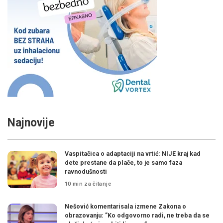
Najnovije
Vaspitačica o adaptaciji na vrtić: NIJE kraj kad
dete prestane da plače, to je samo faza
ravnodušnosti
10 min za čitanje
Nešović komentarisala izmene Zakona o
obrazovanju: ”Ko odgovorno radi, ne treba da se