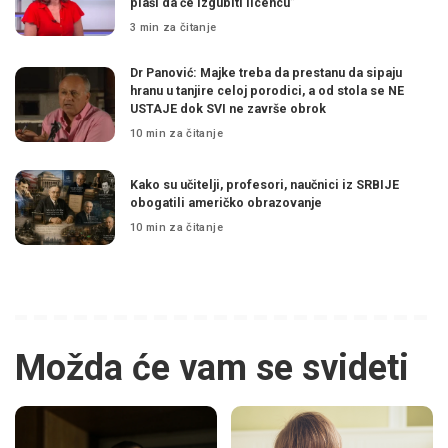
plaši da će izgubiti licencu”
3 min za čitanje
Dr Panović: Majke treba da prestanu da sipaju
hranu u tanjire celoj porodici, a od stola se NE
USTAJE dok SVI ne završe obrok
10 min za čitanje
Kako su učitelji, profesori, naučnici iz SRBIJE
obogatili američko obrazovanje
10 min za čitanje
Možda će vam se svideti