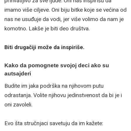
prihvatljivo za sve ljude. Oni nas inspirišu da
imamo više ciljeve. Oni biju bitke koje se većina od
nas ne usuđuje da vodi, jer više volimo da nam je
komotno. Lakše je biti deo društva.
Biti drugačiji može da inspiriše.
Kako da pomognete svojoj deci ako su
autsajderi
Budite im jaka podrška na njihovom putu
odrastanja. Volite njihovu jedinstvenost da bi je i
oni zavoleli.
Evo šta stručnjaci savetuju da im kažete: