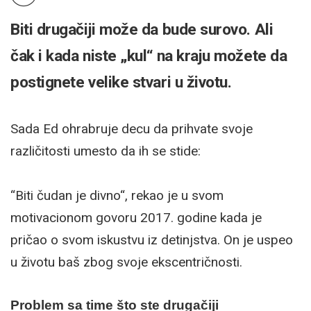
Biti drugačiji može da bude surovo. Ali
čak i kada niste „kul“ na kraju možete da
postignete velike stvari u životu.
Sada Ed ohrabruje decu da prihvate svoje
različitosti umesto da ih se stide:
“Biti čudan je divno“, rekao je u svom
motivacionom govoru 2017. godine kada je
pričao o svom iskustvu iz detinjstva. On je uspeo
u životu baš zbog svoje ekscentričnosti.
Problem sa time što ste drugačiji