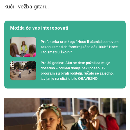
kući i vežba gitaru.
Možda će vas interesovati
Profesorka srpskog: ”Hoće li učenici po novom
zakonu smeti da formiraju čitalački klub? Hoće
li to smeti u školi?”
Pre 30 godina: Ako se dete požali da mu je
dosadno – odmah dobije neki posao, TV
program su birali roditelji, ručalo se zajedno,
javljanje na ulici je bilo OBAVEZNO