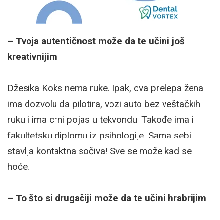
– Tvoja autentičnost može da te učini još
kreativnijim
Džesika Koks nema ruke. Ipak, ova prelepa žena
ima dozvolu da pilotira, vozi auto bez veštačkih
ruku i ima crni pojas u tekvondu. Takođe ima i
fakultetsku diplomu iz psihologije. Sama sebi
stavlja kontaktna sočiva! Sve se može kad se
hoće.
– To što si drugačiji može da te učini hrabrijim