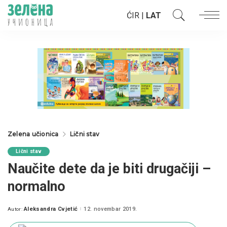
ĆIR
|
LAT
Zelena učionica
Lični stav
Lični stav
Naučite dete da je biti drugačiji –
normalno
Aleksandra Cvjetić
12. novembar 2019.
Autor:
Posted
by