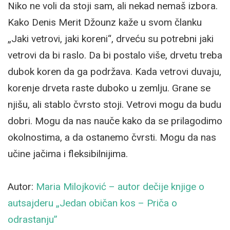
Niko ne voli da stoji sam, ali nekad nemaš izbora.
Kako Denis Merit Džounz kaže u svom članku
„Jaki vetrovi, jaki koreni“, drveću su potrebni jaki
vetrovi da bi raslo. Da bi postalo više, drvetu treba
dubok koren da ga podržava. Kada vetrovi duvaju,
korenje drveta raste duboko u zemlju. Grane se
njišu, ali stablo čvrsto stoji. Vetrovi mogu da budu
dobri. Mogu da nas nauče kako da se prilagodimo
okolnostima, a da ostanemo čvrsti. Mogu da nas
učine jačima i fleksibilnijima.
Autor:
Maria Milojković – autor dečije knjige o
autsajderu „Jedan običan kos – Priča o
odrastanju”