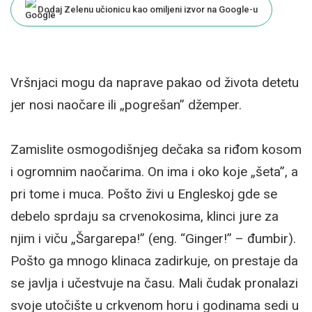
Dodaj Zelenu učionicu kao omiljeni izvor na Google-u
Vršnjaci mogu da naprave pakao od života detetu
jer nosi naočare ili „pogrešan” džemper.
Zamislite osmogodišnjeg dečaka sa riđom kosom
i ogromnim naočarima. On ima i oko koje „šeta”, a
pri tome i muca. Pošto živi u Engleskoj gde se
debelo sprdaju sa crvenokosima, klinci jure za
njim i viču „Šargarepa!” (eng. “Ginger!” – đumbir).
Pošto ga mnogo klinaca zadirkuje, on prestaje da
se javlja i učestvuje na času. Mali čudak pronalazi
svoje utočište u crkvenom horu i godinama sedi u