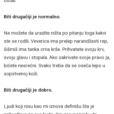
ostali.
Biti drugačiji je normalno.
Ne možete da uradite ništa po pitanju toga kakvi
ste se rodili. Veverica ima prelep narandžasti rep,
šišmiš ima tanka crna krila. Prihvatate svoju krv,
svoju glavu i stopala. Ako sakrivate svoje pravo ja,
bićete nesrećni. Svako treba da se oseća lepo u
sopstvenoj koži.
Biti drugačiji je dobro.
Ljudi koji nisu kao mi iznova definišu šta je