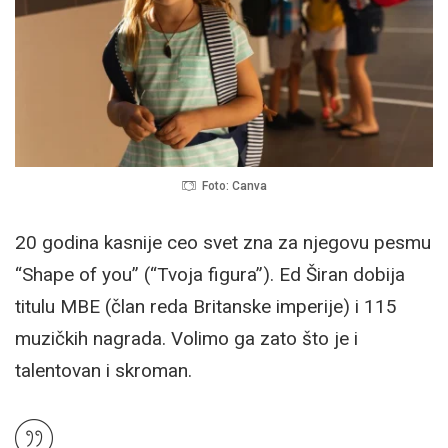
Foto: Canva
20 godina kasnije ceo svet zna za njegovu pesmu
“Shape of you” (“Tvoja figura”). Ed Širan dobija
titulu MBE (član reda Britanske imperije) i 115
muzičkih nagrada. Volimo ga zato što je i
talentovan i skroman.