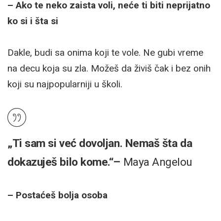
– Ako te neko zaista voli, neće ti biti neprijatno
ko si i šta si
Dakle, budi sa onima koji te vole. Ne gubi vreme
na decu koja su zla. Možeš da živiš čak i bez onih
koji su najpopularniji u školi.
„Ti sam si već dovoljan. Nemaš šta da
dokazuješ bilo kome.“–
Maya Angelou
– Postaćeš bolja osoba