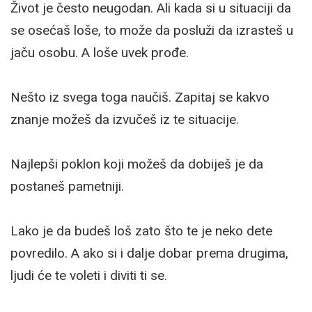
Život je često neugodan. Ali kada si u situaciji da
se osećaš loše, to može da posluži da izrasteš u
jaču osobu. A loše uvek prođe.
Nešto iz svega toga naučiš. Zapitaj se kakvo
znanje možeš da izvučeš iz te situacije.
Najlepši poklon koji možeš da dobiješ je da
postaneš pametniji.
Lako je da budeš loš zato što te je neko dete
povredilo. A ako si i dalje dobar prema drugima,
ljudi će te voleti i diviti ti se.