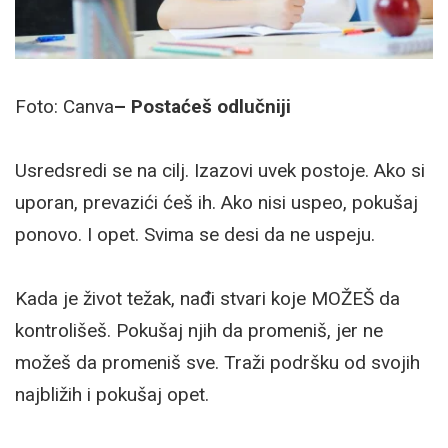
Foto: Canva
– Postaćeš odlučniji
Usredsredi se na cilj. Izazovi uvek postoje. Ako si
uporan, prevazići ćeš ih. Ako nisi uspeo, pokušaj
ponovo. I opet. Svima se desi da ne uspeju.
Kada je život težak, nađi stvari koje MOŽEŠ da
kontrolišeš. Pokušaj njih da promeniš, jer ne
možeš da promeniš sve. Traži podršku od svojih
najbližih i pokušaj opet.