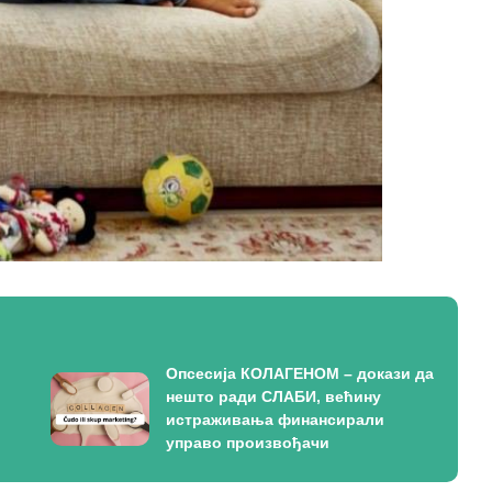
Опсесија КОЛАГЕНОМ – докази да
нешто ради СЛАБИ, већину
истраживања финансирали
управо произвођачи