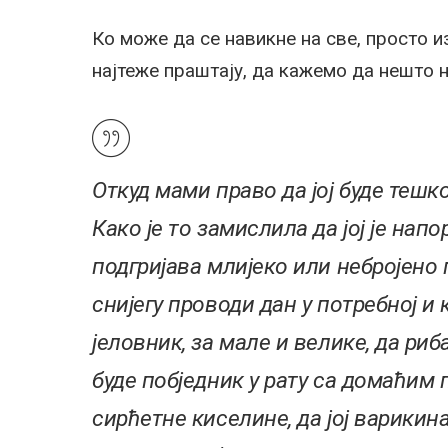
Ко може да се навикне на све, просто и
најтеже праштају, да кажемо да нешто н
Откуд мами право да јој буде тешк
Како је то замислила да јој је нап
подгријава млијеко или небројено п
снијегу проводи дан у потребној 
јеловник, за мале и велике, да риб
буде побједник у рату са домаћим 
сирћетне киселине, да јој варикина