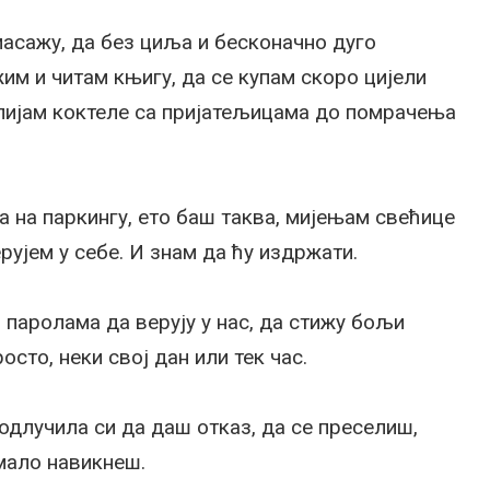
масажу, да без циља и бесконачно дуго
им и читам књигу, да се купам скоро цијели
испијам коктеле са пријатељицама до помрачења
а на паркингу, ето баш таква, мијењам свећице
рујем у себе. И знам да ћу издржати.
 паролама да верују у нас, да стижу бољи
осто, неки свој дан или тек час.
одлучила си да даш отказ, да се преселиш,
 мало навикнеш.