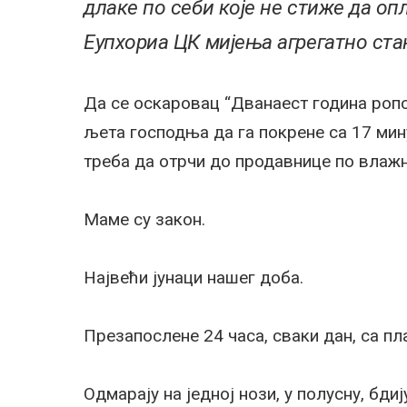
длаке по себи које не стиже да оп
Еупхориа ЦК мијења агрегатно ста
Да се оскаровац “Дванаест година ропс
љета господња да га покрене са 17 мину
треба да отрчи до продавнице по влажн
Маме су закон.
Највећи јунаци нашег доба.
Презапослене 24 часа, сваки дан, са п
Одмарају на једној нози, у полусну, бдиј