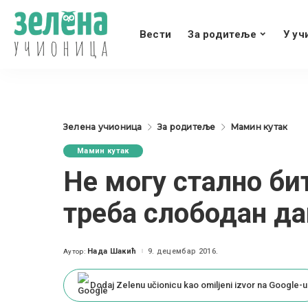
Вести
За родитеље
У уч
Зелена учионица
За родитеље
Мамин кутак
Мамин кутак
Не могу стално бит
треба слободан да
Нада Шакић
9. децембар 2016.
Аутор:
Posted
by
Dodaj Zelenu učionicu kao omiljeni izvor na Google-u