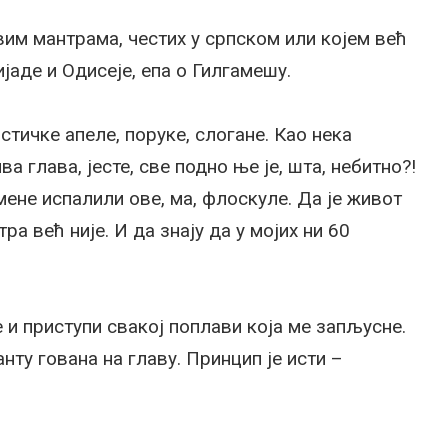
вим мантрама, честих у српском или којем већ
јаде и Одисеје, епа о Гилгамешу.
стичке апеле, поруке, слогане. Као нека
 глава, јесте, све подно ње је, шта, небитно?!
мене испалили ове, ма, флоскуле. Да је живот
тра већ није. И да знају да у мојих ни 60
и приступи свакој поплави која ме запљусне.
анту гована на главу. Принцип је исти –