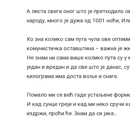
А листа свега оног што је претходило о
народу, много је дужа од 1001 ноћи, Или
Ко зна колико сам пута чула ове оптими
комунистичка оставштина – важна је жива
Не знам ни сама више колико пута су у 
један и вредан и да све што је данас, су
килограма има доста воље и снаге.
Помало ми се већ гаде устаљене форме 
И кад сунце грeје и кад ми неко сручи к
издржи, проћи ће. Знам да си јака…