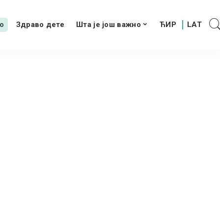
о
Здраво дете
Шта је још важно