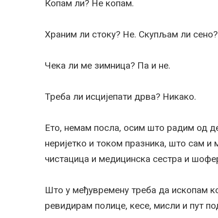
Копам ли? Не копам.
Храним ли стоку? Не. Скупљам ли сено?
Чека ли ме зимница? Па и не.
Треба ли исцијепати дрва? Никако.
Ето, немам посла, осим што радим од д
неријетко и током празника, што сам и
чистацица и медицинска сестра и шофер
Што у међувремену треба да ископам ко
ревидирам полице, кесе, мисли и пут по