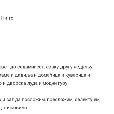
 Ни то.
евет до седамнаест, сваку другу недјељу,
 мама и дадиља и домаћица и куварица и
 и дворска луда и модни гуру.
ји сат да посложим, пресложим, селектујем,
д точковима.