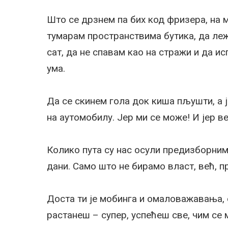
Што се дрзнем па бих код фризера, на 
тумарам пространствима бутика, да леж
сат, да не спавам као на стражи и да 
ума.
Да се скинем гола док киша пљушти, а ј
на аутомобилу. Јер ми се може! И јер ве
Колико пута су нас осули предизборним
дани. Само што не бирамо власт, већ, пр
Доста ти је мобинга и омаловажавања, 
растанеш – супер, успећеш све, чим се