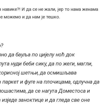
з навике?! И да се не жали, јер то нама женама
е можемо и да нам је тешко.
о?
орно да бауља по цијелу ноћ док
ута нуди беби сику, да по жеги, магли,
и корисној шетњи, да осмишљава
а паркет и фуге на плочицама, одлучна да
пошастима, да се нагута Доместоса и
 изједе заноктице и да гледа све оне