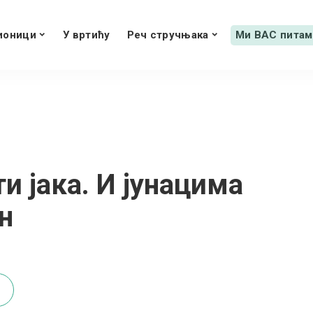
ионици
У вртићу
Реч стручњака
Ми ВАС питам
и јака. И јунацима
н