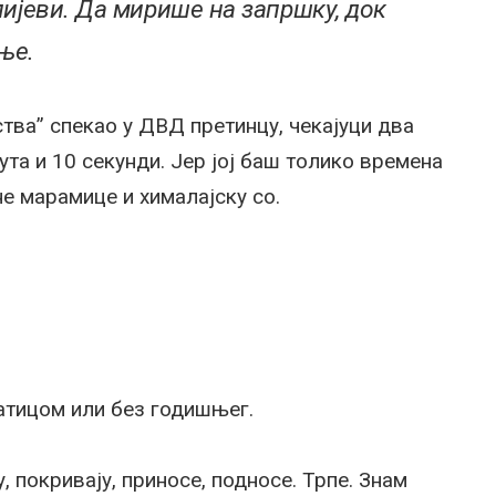
лијеви. Да мирише на запршку, док
ње.
тва” спекао у ДВД претинцу, чекајуци два
та и 10 секунди. Јер јој баш толико времена
е марамице и хималајску со.
латицом или без годишњег.
у, покривају, приносе, подносе. Трпе. Знам