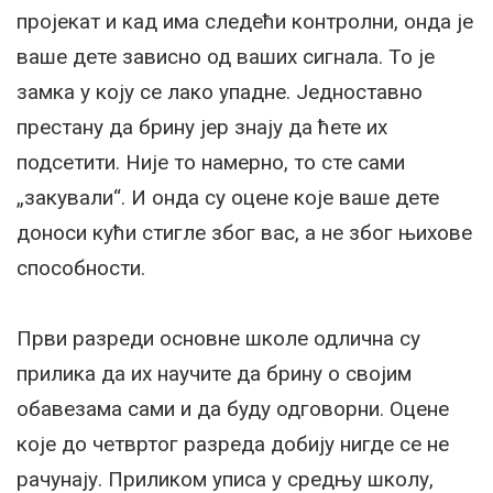
пројекат и кад има следећи контролни, онда је
ваше дете зависно од ваших сигнала. То је
замка у коју се лако упадне. Једноставно
престану да брину јер знају да ћете их
подсетити. Није то намерно, то сте сами
„закували“. И онда су оцене које ваше дете
доноси кући стигле због вас, а не због њихове
способности.
Први разреди основне школе одлична су
прилика да их научите да брину о својим
обавезама сами и да буду одговорни. Оцене
које до четвртог разреда добију нигде се не
рачунају. Приликом уписа у средњу школу,