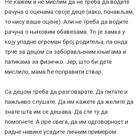
Не кажем и не мислим да не треба да водите
рачуна о оценама своје деце (иако, понављам,
то нису ваше оцене). Али не треба да водите
рачуна о њиховим обавезама. То је замка у
коју упадне огроман број родитеља, па онда
трче за децом са заборављеним књигама и
патикама за физичко. Јер, што би дете
мислило, мама ће поправити ствар.
Са децом треба да разговарате. Да питате и
пажљиво слушате. Да им кажете да желите да
знате шта им се дешава. Да сте ту да
помогнете. А пре свега, да им одговорност и
радне навике усадите личним примером.