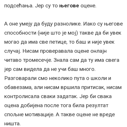
подсећања. Јер су то
његове
оцене.
А оне умеју да буду разнолике. Иако су његове
способности (није што је мој) такве да би увек
могао да има све петице, то баш и није увек
случај. Нисам проверавала оцене онлајн
читаво тромесечје. Знала сам да ту има свега
јер сам видела да не учи баш много.
Разговарали смо неколико пута о школи и
обавезама, али нисам вршила притисак, нисам
контролисала сваки задатак. Јер би свака
оцена добијена после тога била резултат
спољне мотивације. А такве оцене не вреде
ништа.