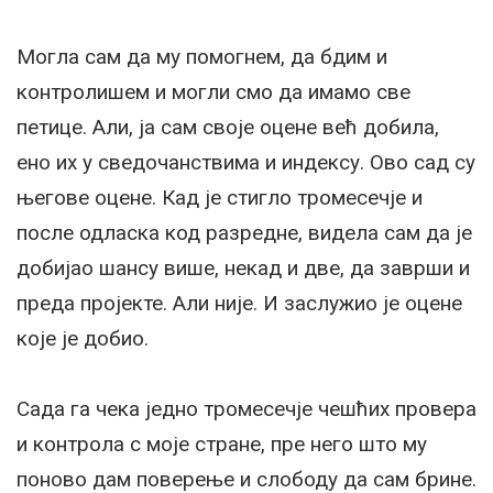
Могла сам да му помогнем, да бдим и
контролишем и могли смо да имамо све
петице. Али, ја сам своје оцене већ добила,
ено их у сведочанствима и индексу. Ово сад су
његове оцене. Кад је стигло тромесечје и
после одласка код разредне, видела сам да је
добијао шансу више, некад и две, да заврши и
преда пројекте. Али није. И заслужио је оцене
које је добио.
Сада га чека једно тромесечје чешћих провера
и контрола с моје стране, пре него што му
поново дам поверење и слободу да сам брине.