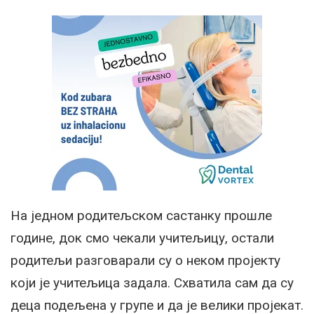
На једном родитељском састанку прошле
године, док смо чекали учитељицу, остали
родитељи разговарали су о неком пројекту
који је учитељица задала. Схватила сам да су
деца подељена у групе и да је велики пројекат.