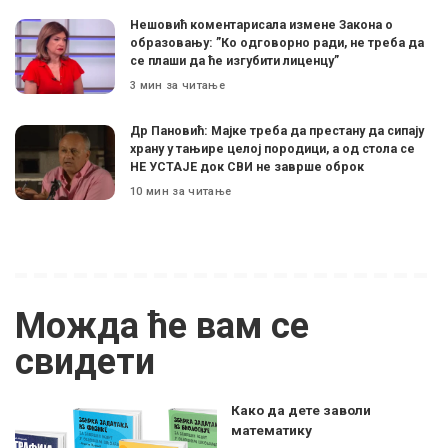
Нешовић коментарисала измене Закона о
образовању: ”Ко одговорно ради, не треба да
се плаши да ће изгубити лиценцу”
3 мин за читање
Др Пановић: Мајке треба да престану да сипају
храну у тањире целој породици, а од стола се
НЕ УСТАЈЕ док СВИ не заврше оброк
10 мин за читање
Можда ће вам се
свидети
Како да дете заволи
математику