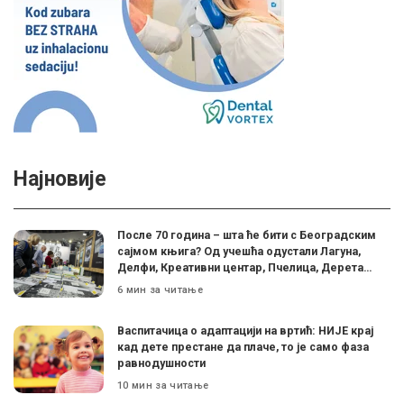
Најновије
После 70 година – шта ће бити с Београдским
сајмом књига? Од учешћа одустали Лагуна,
Делфи, Креативни центар, Пчелица, Дерета…
6 мин за читање
Васпитачица о адаптацији на вртић: НИЈЕ крај
кад дете престане да плаче, то је само фаза
равнодушности
10 мин за читање