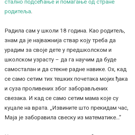
стално подсећање и помагање од стране
родитеља
.
Радила сам у школи 18 година. Као родитељ,
знам да је најважнија ствар коју треба да
урадим за своје дете у предшколском и
школском узрасту – да га научим да буде
самосталан и да стекне радне навике. Ох, кад
се само сетим тих тешких почетака мојих ђака
и суза проливених због заборављених
свезака. И кад се само сетим мама које су
куцале на врата. „Извините што прекидам час,
Маја је заборавила свеску из математике…“