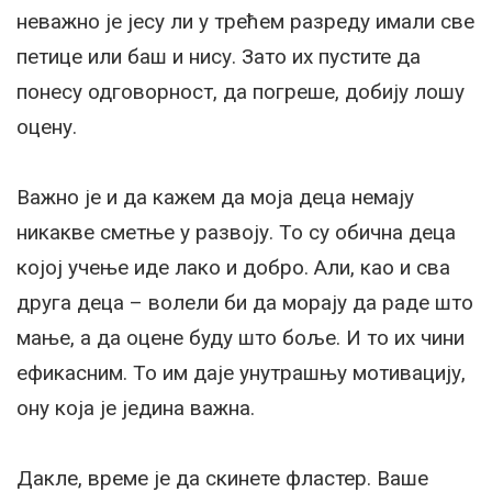
неважно је јесу ли у трећем разреду имали све
петице или баш и нису. Зато их пустите да
понесу одговорност, да погреше, добију лошу
оцену.
Важно је и да кажем да моја деца немају
никакве сметње у развоју. То су обична деца
којој учење иде лако и добро. Али, као и сва
друга деца – волели би да морају да раде што
мање, а да оцене буду што боље. И то их чини
ефикасним. То им даје унутрашњу мотивацију,
ону која је једина важна.
Дакле, време је да скинете фластер. Ваше