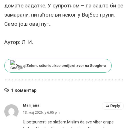
домаће задатке. У супротном – па зашто би се
замарали, питаћете ви неког у Вајбер групи.
Само још овај пут…
Аутор: Л. И.
Dodaj Zelenu učionicu kao omiljeni izvor na Google-u
1 коментар
Marijana
Reply
13. мај 2026. у 6:05 pm
U potpunosti se slažem.Mislim da sve viber grupe