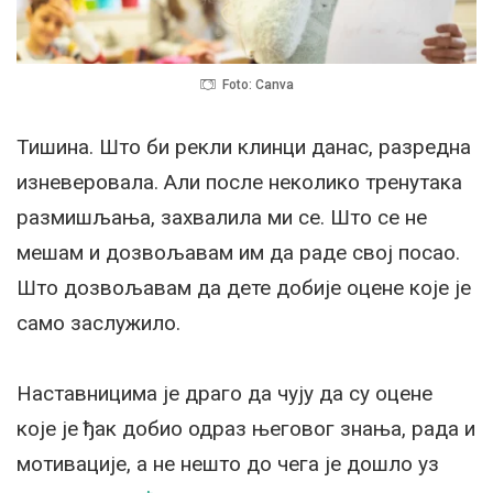
Foto: Canva
Тишина. Што би рекли клинци данас, разредна
изневеровала. Али после неколико тренутака
размишљања, захвалила ми се. Што се не
мешам и дозвољавам им да раде свој посао.
Што дозвољавам да дете добије оцене које је
само заслужило.
Наставницима је драго да чују да су оцене
које је ђак добио одраз његовог знања, рада и
мотивације, а не нешто до чега је дошло уз