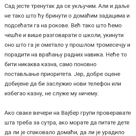
Сад јесте тренутак да се укључим. Али и даље
не тако што ћу бринути о домаћим задацима и
подсећати га на рокове. Већ тако што ћемо
чешће и више разговарати о школи, укинути
оно што га је ометало у прошлом тромесечју и
порадити на враћању радних навика. Неће то
бити никаква казна, само поновно
постављање приоритета. Јер, добре оцене
добијене да би заслужио нови телефон или
избегао казну, не служе му ничему.
Ако сваке вечери на Вајбер групи проверавате
шта треба за сутра, ако морате да питате дете
да ли је спаковало домаћи, да ли је урадило