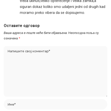
treba ukinuti,veliko opterećenje i velika zamka,a
siguran dokaz koliko smo udaljeni jedni od drugih kad
moramo preko vibera da se dopisujemo.
Оставите одговор
Ваша адреса е-поште неће бити објављена.
Неопходна поља су
означена
*