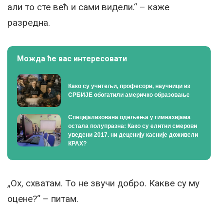
али то сте већ и сами видели.“ – каже
разредна.
Можда ће вас интересовати
Како су учитељи, професори, научници из
СРБИЈЕ обогатили америчко образовање
Специјализована одељења у гимназијама
остала полупразна: Како су елитни смерови
уведени 2017. ни деценију касније доживели
КРАХ?
„Ох, схватам. То не звучи добро. Какве су му
оцене?“ – питам.