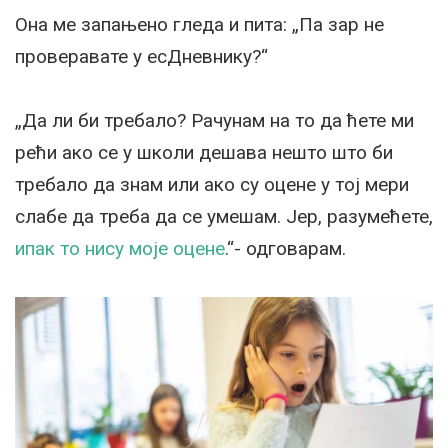
Она ме запањено гледа и пита: „Па зар не
проверавате у есДневнику?“
„Да ли би требало? Рачунам на то да ћете ми
рећи ако се у школи дешава нешто што би
требало да знам или ако су оцене у тој мери
слабе да треба да се умешам. Јер, разумећете,
ипак то нису моје оцене
.“- одговарам.