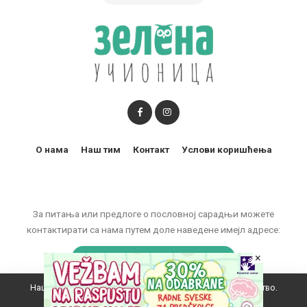
О нама
Наш тим
Контакт
Услови коришћења
За питања или предлоге о пословној сарадњи можете
контактирати са нама путем доле наведене имејл адресе:
marketing@zelenaucionica.com
×
Наш вебсајт користи колачиће да побољша ваше искуство.