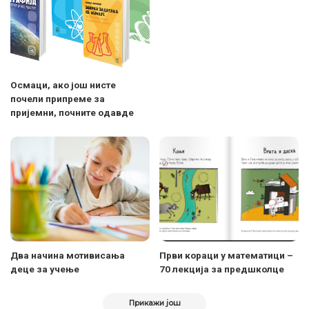
Осмаци, ако још нисте
почели припреме за
пријемни, почните одавде
Два начина мотивисања
Први кораци у математици –
деце за учење
70 лекција за предшколце
Прикажи још