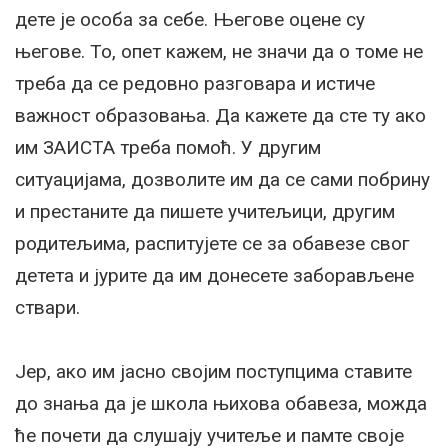
дете је особа за себе. Његове оцене су
његове. То, опет кажем, не значи да о томе не
треба да се редовно разговара и истиче
важност образовања. Да кажете да сте ту ако
им ЗАИСТА треба помоћ. У другим
ситуацијама, дозволите им да се сами побрину
и престаните да пишете учитељици, другим
родитељима, распитујете се за обавезе свог
детета и јурите да им донесете заборављене
ствари.
Јер, ако им јасно својим поступцима ставите
до знања да је школа њихова обавеза, можда
ће почети да слушају учитеље и памте своје