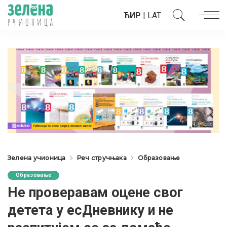
ЋИР
|
LAT
Зелена учионица
Реч стручњака
Образовање
Образовање
Не проверавам оцене свог
детета у есДневнику и не