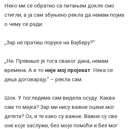
Неко ми се обратио са питањем докле смо
стигли, а ја сам збуњено рекла да немам појма
о чему се ради.
„Зар не пратиш поруке на Вајберу?“
„Не. Превише је тога сваког дана, немам
времена. А и то
није мој пројекат
. Нека се
деца договарају.“ – рекла сам.
Шок. У погледима сам видела осуду. Каква
сам то мајка? Зар ми нису важне оцене мог
детета? Ох, и те како су важне. Важне су све
оне које заслужи, без моје помоћи и без мог