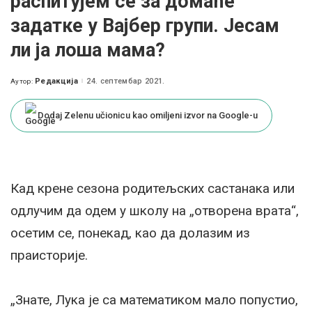
распитујем се за домаће
задатке у Вајбер групи. Јесам
ли ја лоша мама?
Редакција
24. септембар 2021.
Аутор:
Posted
by
Dodaj Zelenu učionicu kao omiljeni izvor na Google-u
Кад крене сезона родитељских састанака или
одлучим да одем у школу на „отворена врата“,
осетим се, понекад, као да долазим из
праисторије.
„Знате, Лука је са математиком мало попустио,