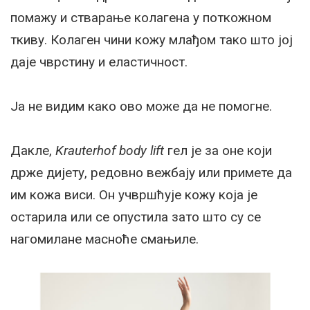
помажу и стварање колагена у поткожном
ткиву. Колаген чини кожу млађом тако што јој
даје чврстину и еластичност.
Ја не видим како ово може да не помогне.
Дакле,
Krauterhof body lift
гел је за оне који
држе дијету, редовно вежбају или примете да
им кожа виси. Он учвршћује кожу која је
остарила или се опустила зато што су се
нагомилане масноће смањиле.