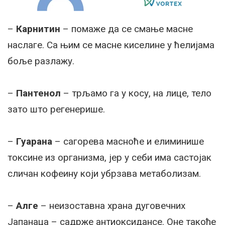
–
Карнитин
– помаже да се смање масне
наслаге. Са њим се масне киселине у ћелијама
боље разлажу.
–
Пантенол
– трљамо га у косу, на лице, тело
зато што регенерише.
–
Гуарана
– сагорева масноће и елиминише
токсине из организма, јер у себи има састојак
сличан кофеину који убрзава метаболизам.
–
Алге
– неизоставна храна дуговечних
Јапанаца – садрже антиоксидансе. Оне такође