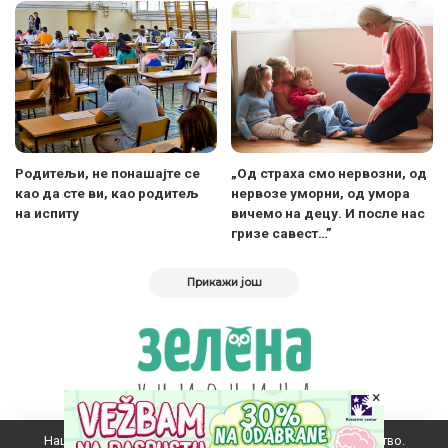
Родитељи, не понашајте се
„Од страха смо нервозни, од
као да сте ви, као родитељ
нервозе уморни, од умора
на испиту
вичемо на децу. И после нас
гризе савест…”
Прикажи још
×
Наш вебсајт користи колачиће да побољша ваше искуство.