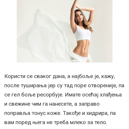
Користи се сваког дана, а најбоље је, кажу,
после туширања јер су тад поре отвореније, па
се гел боље ресорбује. Имате осећај хлађења
и свежине чим га нанесете, а заправо
поправља тонус коже. Такође и хидрира, па
вам поред њега не треба млеко за тело.