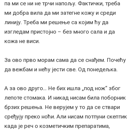
па ми се ни не трчи напољу. Фактички, треба
ми добра вила да ми затегне кожу и среди
линију. Треба ми решење са којим ћу да
изгледам пристојно – без много сала и да
кожа не виси.
За ово прво морам сама да се снађем. Почећу
да вежбам и нећу јести све. Од понедељка.
А за ово друго… Не бих ишла „под нож“ због
лепоте стомака. И никад нисам била поборник
брзих решења. Не верујем у то да се ствари
сређују преко ноћи. Али нисам потпуни скептик
када је реч о козметичким препаратима,