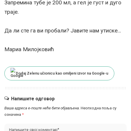
Запремина тубе је 200 мл, а гел је густ и дуго
траје.
Да ли сте га ви пробали? Јавите нам утиске…
Мариа Милојковић
Dodaj Zelenu učionicu kao omiljeni izvor na Google-u
Напишите одговор
Ваша адреса е-поште неће бити објављена.
Неопходна поља су
означена
*