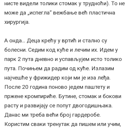
нисте видели толики стомак у трудноћи). То не
може да „испегла“ вежбање већ пластична
хирургија.
А онда… Деца крећу у вртић и стално су
болесни. Седим код куће и лечим их. Идем у
парк 2 пута дневно и успављујем исто толико
пута. Почињем да радим од куће. Излазим
најчешће у фрижидер који ми је иза леђа.
После 20 година поново једем паштету и
пржене кромпириће. Бутине, стомак и бокови
расту и развијају се попут двогодишњака.
Данас ми треба већи број гардеробе.
Користим сваки тренутак да пишем или учим,