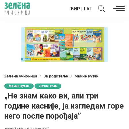
ЋИР
|
LAT
Зелена учионица
За родитеље
Мамин кутак
Мамин кутак
Лични став
„Не знам како ви, али три
године касније, ја изгледам горе
него после порођаја”
Sanja
6. април 2019.
Аутор: