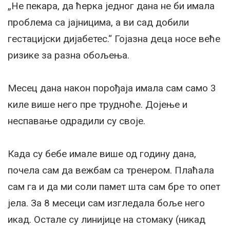
„Не пекара, да ћерка једног дана не би имала
проблема са јајницима, а ви сад добили
гестацијски дијабетес.“ Гојазна деца носе веће
ризике за разна обољења.
Месец дана након порођаја имала сам само 3
киле више него пре трудноће. Дојење и
неспавање одрадили су своје.
Када су бебе имале више од годину дана,
почела сам да вежбам са тренером. Плаћала
сам га и да ми соли памет шта сам бре то опет
јела. За 8 месеци сам изгледала боље него
икад. Остале су линијице на стомаку (никад