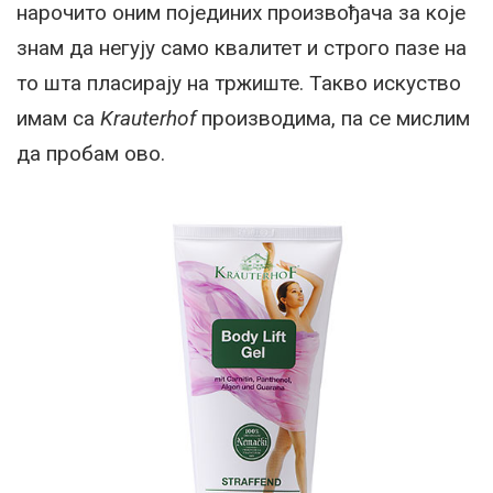
нарочито оним појединих произвођача за које
знам да негују само квалитет и строго пазе на
то шта пласирају на тржиште. Такво искуство
имам са
Krauterhof
производима, па се мислим
да
пробам ово.