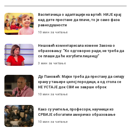
Васпитачица о адаптацији на вртић: НИЈЕ крај
кад дете престане да плаче, то је само фаза
равнодушности
10 мин за читање
Нешовић коментарисала измене Закона о
образовању: ”Ко одговорно ради, не треба да
се плаши да ће изгубити лиценцу”
3 мин за читање
Др Пановић: Мајке треба да престану да сипају
храну у тањире целој породици, а од стола се
НЕ УСТАЈЕ док СВИ не заврше оброк
10 мин за читање
Како су учитељи, професори, научници из
СРБИЈЕ обогатили америчко образовање
10 мин за читање