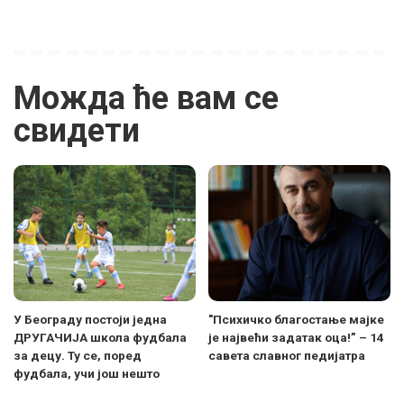
Можда ће вам се
свидети
У Београду постоји једна
"Психичко благостање мајке
ДРУГАЧИЈА школа фудбала
је највећи задатак оца!” – 14
за децу. Ту се, поред
савета славног педијатра
фудбала, учи још нешто