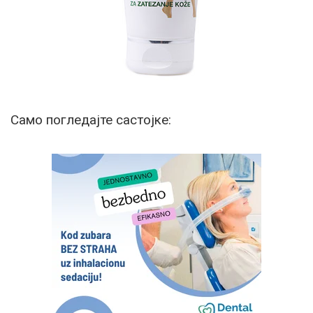
Само погледајте састојке: