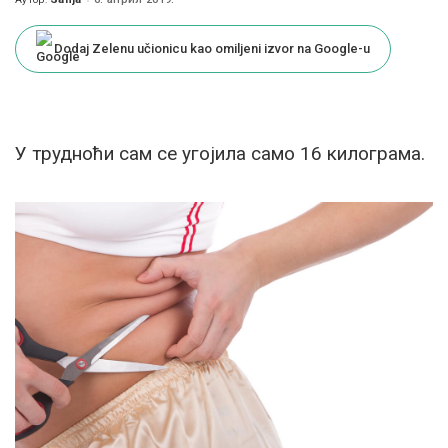
Posted
by
Dodaj Zelenu učionicu kao omiljeni izvor na Google-u
У трудноћи сам се угојила само 16 килограма.