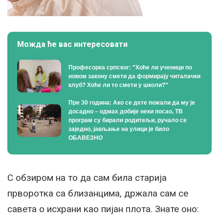
Можда ће вас интересовати
Професорка српског: ”Хоће ли ученици по
новом закону смети да формирају читалачки
клуб? Хоће ли то смети у школи?”
Пре 30 година: Ако се дете пожали да му је
досадно – одмах добије неки посао, ТВ
програм су бирали родитељи, ручало се
заједно, јављање на улици је било
ОБАВЕЗНО
С обзиром на то да сам била старија
прворотка са близанцима, држала сам се
савета о исхрани као пијан плота. Знате оно: