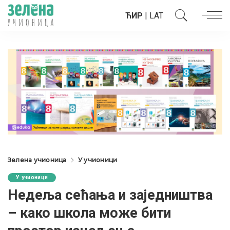
ЋИР
|
LAT
Зелена учионица
У учионици
У учионици
Недеља сећања и заједништва
– како школа може бити