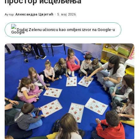
простор исцељења
Александра Цвјетић
5. мај 2026.
Аутор:
Posted
by
Dodaj Zelenu učionicu kao omiljeni izvor na Google-u