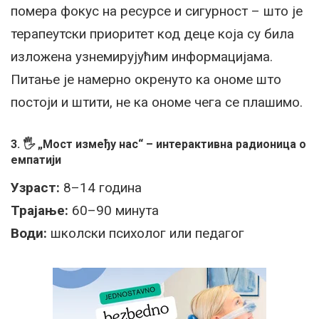
помера фокус на ресурсе и сигурност – што је
терапеутски приоритет код деце која су била
изложена узнемирујућим информацијама.
Питање је намерно окренуто ка ономе што
постоји и штити, не ка ономе чега се плашимо.
3. 🖐️ „Мост између нас“ – интерактивна радионица о
емпатији
Узраст:
8–14 година
Трајање:
60–90 минута
Води:
школски психолог или педагог