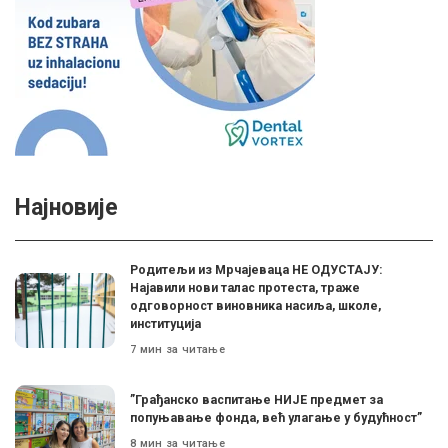
Најновије
Родитељи из Мрчајеваца НЕ ОДУСТАЈУ:
Најавили нови талас протеста, траже
одговорност виновника насиља, школе,
институција
7 мин за читање
”Грађанско васпитање НИЈЕ предмет за
попуњавање фонда, већ улагање у будућност”
8 мин за читање