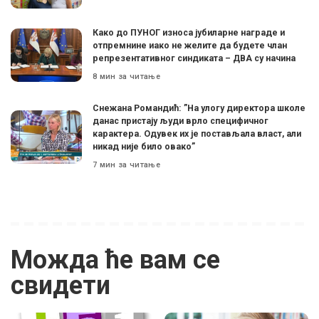
Како до ПУНОГ износа јубиларне награде и
отпремнине иако не желите да будете члан
репрезентативног синдиката – ДВА су начина
8 мин за читање
Снежана Романдић: ”На улогу директора школе
данас пристају људи врло специфичног
карактера. Одувек их је постављала власт, али
никад није било овако”
7 мин за читање
Можда ће вам се
свидети