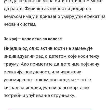
уче да сећање не мора бити статично – може
да расте. Физичка активност и додир са
земљом имају и доказано умирујући ефекат на
нервни систем.
За крај – напомена за колеге
Ниједна од ових активности не замењује
индивидуални рад с дететом које носи тежу
трауму. Ако приметите да дете има појачану
реакцију, повученост, или изражену
узнемиреност током ове недеље – то је
сигнал за индивидуални разговор, а по
потреби и упућивање стручњаку.