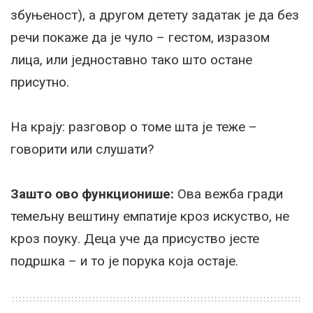
збуњеност), а другом детету задатак је да без
речи покаже да је чуло – гестом, изразом
лица, или једноставно тако што остане
присутно.
На крају: разговор о томе шта је теже –
говорити или слушати?
Зашто ово функционише:
Ова вежба гради
темељну вештину емпатије кроз искуство, не
кроз поуку. Деца уче да присуство јесте
подршка – и то је порука која остаје.