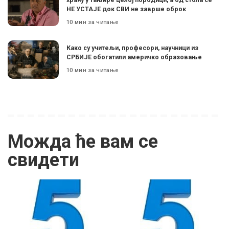
НЕ УСТАЈЕ док СВИ не заврше оброк
10 мин за читање
Како су учитељи, професори, научници из
СРБИЈЕ обогатили америчко образовање
10 мин за читање
Можда ће вам се
свидети