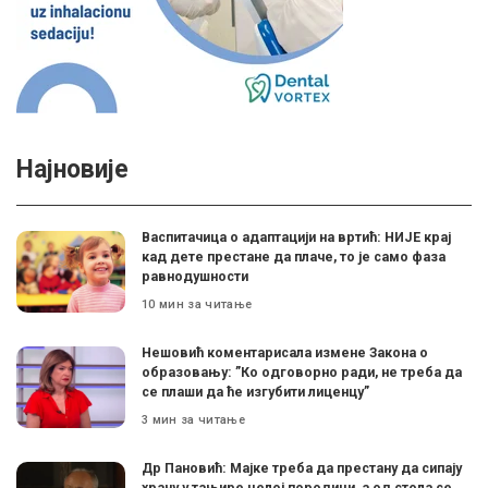
Најновије
Васпитачица о адаптацији на вртић: НИЈЕ крај
кад дете престане да плаче, то је само фаза
равнодушности
10 мин за читање
Нешовић коментарисала измене Закона о
образовању: ”Ко одговорно ради, не треба да
се плаши да ће изгубити лиценцу”
3 мин за читање
Др Пановић: Мајке треба да престану да сипају
храну у тањире целој породици, а од стола се