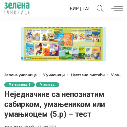
ЋИР
|
LAT
Зелена учионица
У учионици
Наставни листићи
V разред
Математика 5
V разред
Неједначине са непознатим
сабирком, умањеником или
умањиоцем (5.р) – тест
Нада Шакић
31. јул 2022.
Аутор: