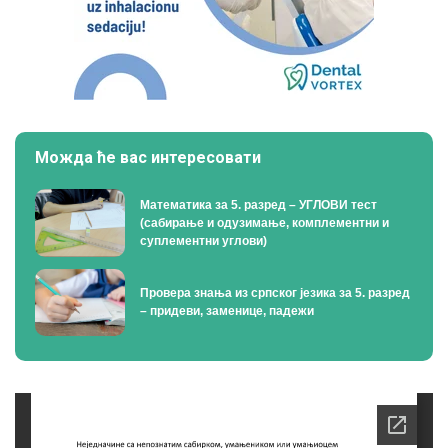
Можда ће вас интересовати
Математика за 5. разред – УГЛОВИ тест
(сабирање и одузимање, комплементни и
суплементни углови)
Провера знања из српског језика за 5. разред
– придеви, заменице, падежи