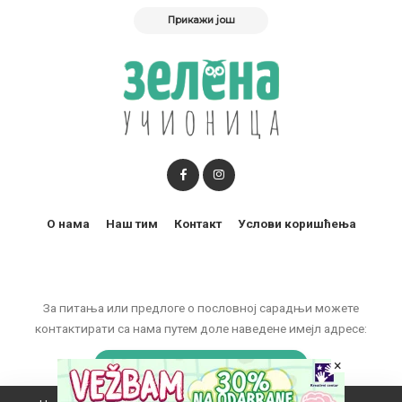
Прикажи још
О нама
Наш тим
Контакт
Услови коришћења
За питања или предлоге о пословној сарадњи можете
контактирати са нама путем доле наведене имејл адресе:
×
marketing@zelenaucionica.com