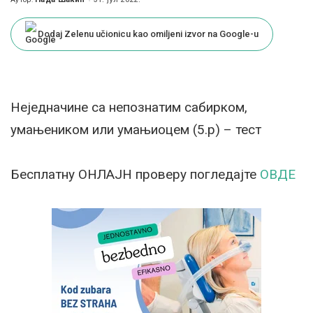
Posted
by
Dodaj Zelenu učionicu kao omiljeni izvor na Google-u
Неједначине са непознатим сабирком,
умањеником или умањиоцем (5.р) – тест
Бесплатну ОНЛАЈН проверу погледајте
ОВДЕ