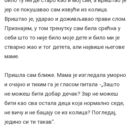
било ту негде старо као и мој син, а вриштао је
јер се покушавао сам извући из колица.
Вриштао је, ударао и доживљавао прави слом.
Признајем, у том тренутку сам била срећна у
себи што то није било моје дете и било ми је
стварно жао и тог детета, али највише његове
маме.
Пришла сам ближе. Мама је изгледала уморно
и очајно и тихим га је гласом питала -„Зашто
не можеш бити добар дечак? Зар не можеш
бити као сва остала деца која нормално седе,
не вичу и не бацају се из колица? Погледај,
једино си ти такав“.