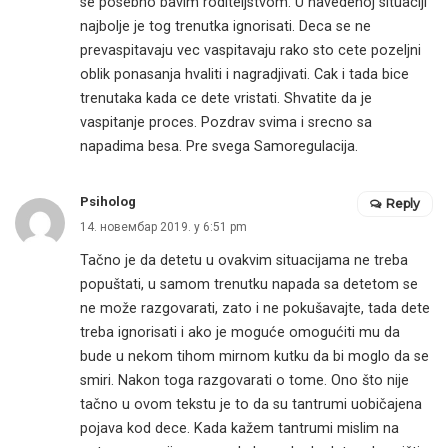
se posebno bavim roditeljstvom. U navedenoj situaciji
najbolje je tog trenutka ignorisati. Deca se ne
prevaspitavaju vec vaspitavaju rako sto cete pozeljni
oblik ponasanja hvaliti i nagradjivati. Cak i tada bice
trenutaka kada ce dete vristati. Shvatite da je
vaspitanje proces. Pozdrav svima i srecno sa
napadima besa. Pre svega Samoregulacija.
Psiholog
Reply
14. новембар 2019. у 6:51 pm
Tačno je da detetu u ovakvim situacijama ne treba
popuštati, u samom trenutku napada sa detetom se
ne može razgovarati, zato i ne pokušavajte, tada dete
treba ignorisati i ako je moguće omogućiti mu da
bude u nekom tihom mirnom kutku da bi moglo da se
smiri. Nakon toga razgovarati o tome. Ono što nije
tačno u ovom tekstu je to da su tantrumi uobičajena
pojava kod dece. Kada kažem tantrumi mislim na