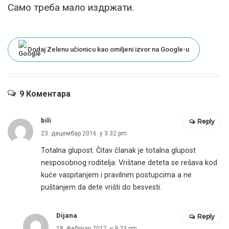
Само треба мало издржати.
Dodaj Zelenu učionicu kao omiljeni izvor na Google-u
9 Коментара
bili
Reply
23. децембар 2016. у 3:32 pm
Totalna glupost. Čitav članak je totalna glupost
nesposobnog roditelja. Vrištane deteta se rešava kod
kuće vaspitanjem i pravilnim postupcima a ne
puštanjem da dete vrišti do besvesti.
Dijana
Reply
18. фебруар 2017. у 9:23 pm