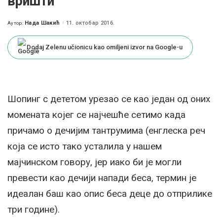
вришти
Нада Шакић
11. октобар 2016.
Аутор:
Posted
by
Dodaj Zelenu učionicu kao omiljeni izvor na Google-u
Шопинг с дететом урезао се као један од оних
момената којег се најчешће сетимо када
причамо о дечијим тантрумима (енглеска реч
која се исто тако усталила у нашем
мајчинском говору, јер иако би је могли
превести као дечији напади беса, термин је
идеалан баш као опис беса деце до отприлике
три године).