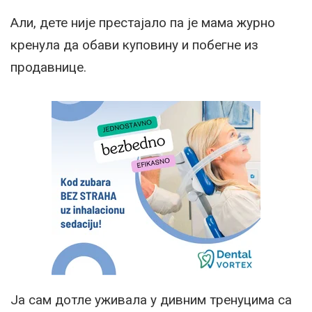
Али, дете није престајало па је мама журно
кренула да обави куповину и побегне из
продавнице.
Ја сам дотле уживала у дивним тренуцима са