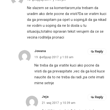
Ne slazem se sa komentarom,sta trebam da
uradim ako dete pocne da vristi?Da se vratim kuci
da ga prevaspitam pa opet u soping,ili da ga nikad
ne vodim u soping da ne bi dosla u tu
situaciju,totalno ispravan tekst verujem da ce se
vecina roditelja pronaci
Jovana
Reply
19. фебруар 2017. у 1:03 am
Ne treba da ga vratite kuci ako pocne da
vristi da ga prevaspitate ,vec da ga kod kuce
naucite da to ne treba da radi ,pa cete imati
mirne setnje
Jeja
Reply
21. мај 2017. у 10:39 am