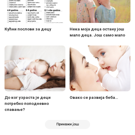
Кућни послови за децу
Нека моја деца остану још
мало деца. Још само мало
До ког узраста је деци
Овако се развија беба…
потребно поподневно
спавање?
Прикажи још