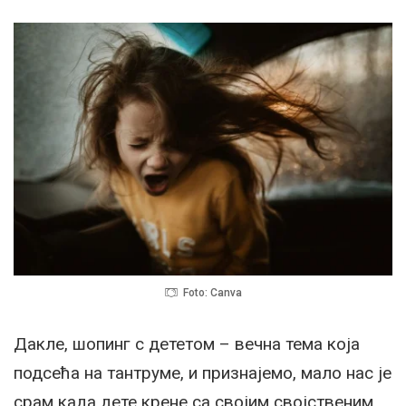
Foto: Canva
Дакле, шопинг с дететом – вечна тема која
подсећа на тантруме, и признајемо, мало нас је
срам када дете крене са својим својственим