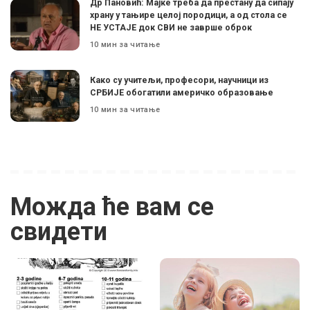
Др Пановић: Мајке треба да престану да сипају
храну у тањире целој породици, а од стола се
НЕ УСТАЈЕ док СВИ не заврше оброк
10 мин за читање
Како су учитељи, професори, научници из
СРБИЈЕ обогатили америчко образовање
10 мин за читање
Можда ће вам се
свидети