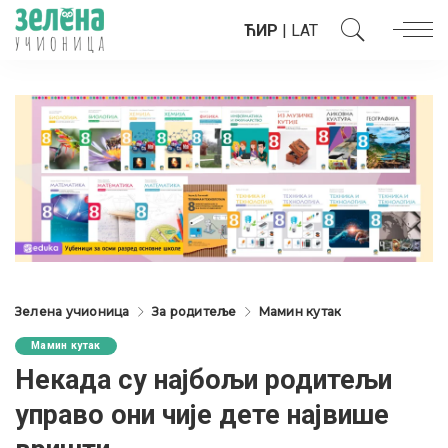
ЋИР
|
LAT
Зелена учионица
За родитеље
Мамин кутак
Мамин кутак
Некада су најбољи родитељи
управо они чије дете највише