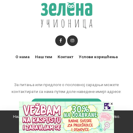
О нама
Наш тим
Контакт
Услови коришћења
За питања или предлоге о пословној сарадњи можете
контактирати са нама путем доле наведене имејл адресе:
marketing@zelenaucionica.com
×
Наш вебсајт користи колачиће да побољша ваше искуство.
© 2011-2024 Copyright by Zelena učionica. All Rights reserved.
Прихватам