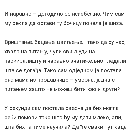
И наравно – догодило се неизбежно. Чим сам
му рекла да остави ту бочицу почела је шиза.
Вриштање, бацање, цвиљење… тако да су нас,
хвала на питању, чули сви људи на
паркиралишту и наравно знатижељно гледали
шта се догађа. Тако сам одједном ја постала
она мама из продавнице – уморна, јадна с
питањем зашто не можеш бити као и други?
У секунди сам постала свесна да бих могла
себи помоћи тако што ћу му дати млеко, али,
шта бих га тиме научила? Да ће сваки пут када