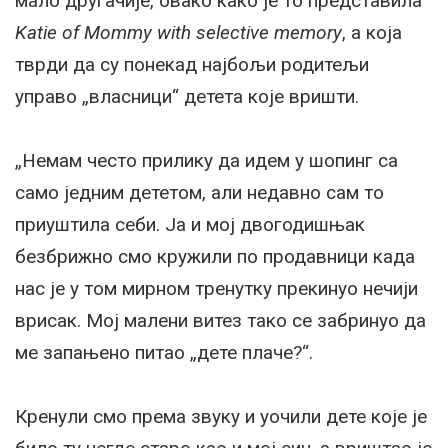
мало другачије, овако како је то представила
Katie of Mommy with selective memory
, а која
тврди да су понекад најбољи родитељи
управо „власници“ детета које вришти.
„Немам често прилику да идем у шопинг са
само једним дететом, али недавно сам то
приуштила себи. Ја и мој двогодишњак
безбрижно смо кружили по продавници када
нас је у том мирном тренутку прекинуо нечији
врисак. Мој малени витез тако се забринуо да
ме запањено питао „дете плаче?“.
Кренули смо према звуку и уочили дете које је