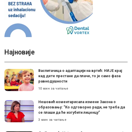
Најновије
Васпитачица о адаптацији на вртић: НИЈЕ крај
кад дете престане да плаче, то је само фаза
равнодушности
10 мин за читање
Нешовић коментарисала измене Закона о
образовању: ”Ко одговорно ради, не треба да
се плаши да ће изгубити лиценцу”
3 мин за читање