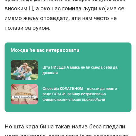
високим Ц, а око нас гомила људи којима се
имамо жељу оправдати, али нам често не
полази за руком.
Можда ће вас интересовати
Шта НИЈЕДНА мајка не би смела себи да
дозволи
Опсесија КОЛАГЕНОМ – докази да нешто
ради СЛАБИ, већину истраживања
финансирали управо произвођачи
Но шта када би на такав излив беса гледали