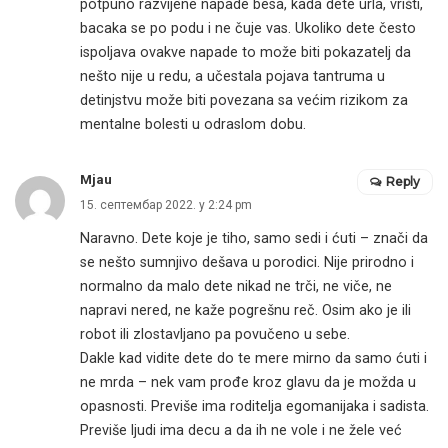
potpuno razvijene napade besa, kada dete urla, vrišti,
bacaka se po podu i ne čuje vas. Ukoliko dete često
ispoljava ovakve napade to može biti pokazatelj da
nešto nije u redu, a učestala pojava tantruma u
detinjstvu može biti povezana sa većim rizikom za
mentalne bolesti u odraslom dobu.
Mjau
Reply
15. септембар 2022. у 2:24 pm
Naravno. Dete koje je tiho, samo sedi i ćuti – znači da
se nešto sumnjivo dešava u porodici. Nije prirodno i
normalno da malo dete nikad ne trči, ne viče, ne
napravi nered, ne kaže pogrešnu reč. Osim ako je ili
robot ili zlostavljano pa povučeno u sebe.
Dakle kad vidite dete do te mere mirno da samo ćuti i
ne mrda – nek vam prođe kroz glavu da je možda u
opasnosti. Previše ima roditelja egomanijaka i sadista.
Previše ljudi ima decu a da ih ne vole i ne žele već