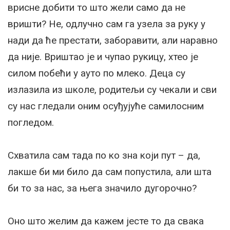
врисне добити то што жели само да не
вришти? Не, одлучно сам га узела за руку у
нади да ће престати, заборавити, али наравно
да није. Вриштао је и чупао рукицу, хтео је
силом побећи у ауто по млеко. Деца су
излазила из школе, родитељи су чекали и сви
су нас гледали оним осуђујуће самилосним
погледом.
Схватила сам тада по ко зна који пут – да,
лакше би ми било да сам попустила, али шта
би то за нас, за њега значило дугорочно?
Оно што желим да кажем јесте то да свака