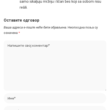
samo iskaljuju mržnju i ličan bes koji sa sobom nisu
rešili.
Оставите одговор
Ваша адреса е-поште неће бити објављена.
Неопходна поља су
означена
*