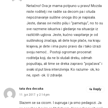
Netačno! Ova je mama potpuno u pravu! Mozda
niste roditelj i ne radite sa decom pa i otuda
nepoznavanje suštine onoga što je napisala.
Jeste, danas svi nešto pišu i “pametuju“, no to su
sve razmene iskustva i gledanje na situacije iz
različitih uglova. Jeste, kućno vaspitanje je od
suštinskog značaja, ali dete koje plače, na kraju
krajeva, je dete i ima puno pravo da i tako izrazi
svoju nemoć… Postoji ogroman procenat
roditelja koji, da ne bi slušali dreku, odmah
popuštaju, ali time se dreka zapravo “pojačava“ i
svaki sl.put biva intenzivnija. Ko razume- ok, ko
ne, opet- ok. U zdravlje.
tata dva decaka
Reply
11. јул 2017. у 2:14 pm
Slazem se sa cicom. I supruga i ja smo pedagozi. Ja