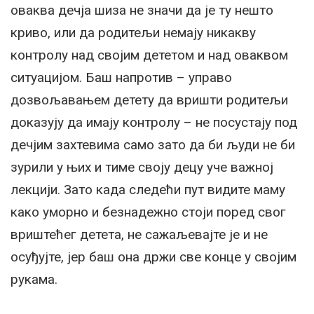
оваква дечја шиза не значи да је ту нешто
криво, или да родитељи немају никакву
контролу над својим дететом и над оваквом
ситуацијом. Баш напротив – управо
дозвољавањем детету да вришти родитељи
доказују да имају контролу – не посустају под
дечјим захтевима само зато да би људи не би
зурили у њих и тиме своју децу уче важној
лекцији. Зато када следећи пут видите маму
како уморно и безнадежно стоји поред свог
вриштећег детета, не сажаљевајте је и не
осуђујте, јер баш она држи све конце у својим
рукама.