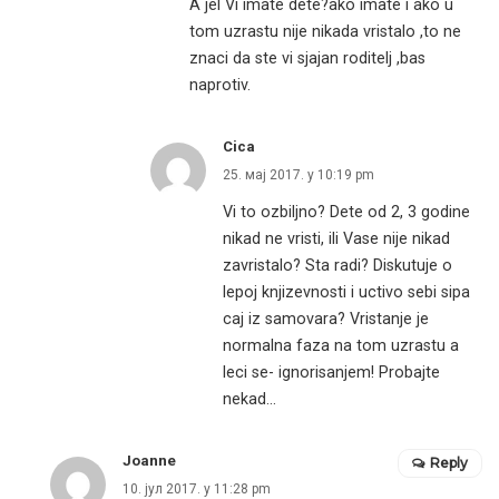
A jel Vi imate dete?ako imate i ako u
tom uzrastu nije nikada vristalo ,to ne
znaci da ste vi sjajan roditelj ,bas
naprotiv.
Cica
25. мај 2017. у 10:19 pm
Vi to ozbiljno? Dete od 2, 3 godine
nikad ne vristi, ili Vase nije nikad
zavristalo? Sta radi? Diskutuje o
lepoj knjizevnosti i uctivo sebi sipa
caj iz samovara? Vristanje je
normalna faza na tom uzrastu a
leci se- ignorisanjem! Probajte
nekad…
Joanne
Reply
10. јул 2017. у 11:28 pm