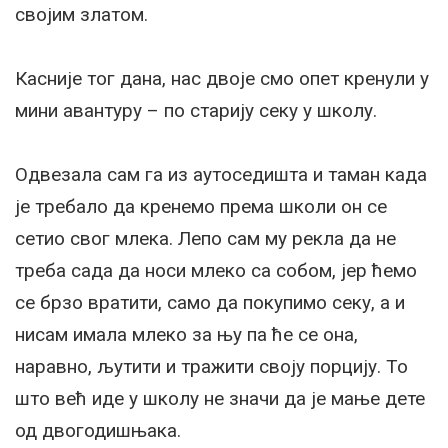
својим златом.
Касније тог дана, нас двоје смо опет кренули у
мини авантуру – по старију секу у школу.
Одвезала сам га из аутоседишта и таман када
је требало да кренемо према школи он се
сетио свог млека. Лепо сам му рекла да не
треба сада да носи млеко са собом, јер ћемо
се брзо вратити, само да покупимо секу, а и
нисам имала млеко за њу па ће се она,
наравно, љутити и тражити своју порцију. То
што већ иде у школу не значи да је мање дете
од двогодишњака.