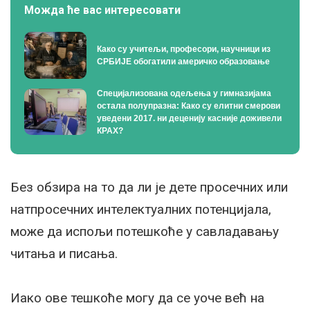
Можда ће вас интересовати
Како су учитељи, професори, научници из
СРБИЈЕ обогатили америчко образовање
Специјализована одељења у гимназијама
остала полупразна: Како су елитни смерови
уведени 2017. ни деценију касније доживели
КРАХ?
Без обзира на то да ли је дете просечних или
натпросечних интелектуалних потенцијала,
може да испољи потешкоће у савладавању
читања и писања.
Иако ове тешкоће могу да се уоче већ на