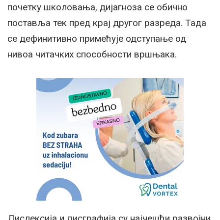
почетку школовања, дијагноза се обично
поставља тек пред крај другог разреда. Тада
се дефинитивно примећује одступање од
нивоа читачких способности вршњака.
Дислексија и дисграфија су најчешћи развојни