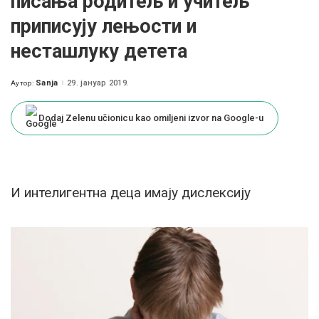
писања родитељ и учитељ
приписују лењости и
несташлуку детета
Sanja
29. јануар 2019.
Аутор:
Posted
by
Dodaj Zelenu učionicu kao omiljeni izvor na Google-u
И интелигентна деца имају дислексију