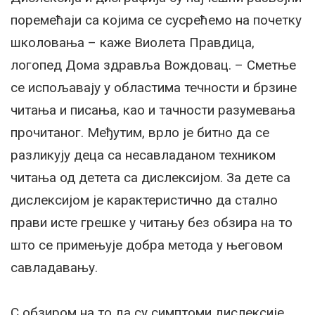
поремећаји са којима се сусрећемо на почетку
школовања – каже Виолета Правдица,
логопед Дома здравља Вождовац. – Сметње
се испољавају у областима течности и брзине
читања и писања, као и тачности разумевања
прочитаног. Међутим, врло је битно да се
разликују деца са несавладаном техником
читања од детета са дислексијом. За дете са
дислексијом је карактеристично да стално
прави исте грешке у читању без обзира на то
што се примењује добра метода у његовом
савладавању.
С обзиром на то да су симптоми дислексије