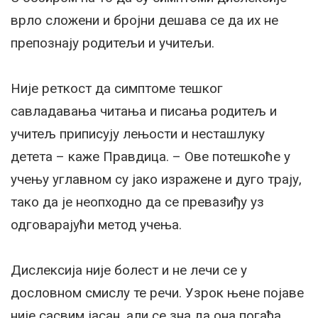
врло сложени и бројни дешава се да их не
препознају родитељи и учитељи.
Није реткост да симптоме тешког
савладавања читања и писања родитељ и
учитељ приписују лењости и несташлуку
детета – каже Правдица. – Ове потешкоће у
учењу углавном су јако изражене и дуго трају,
тако да је неопходно да се превазиђу уз
одговарајући метод учења.
Дислексија није болест и не лечи се у
дословном смислу те речи. Узрок њене појаве
није сасвим јасан, али се зна да она погађа