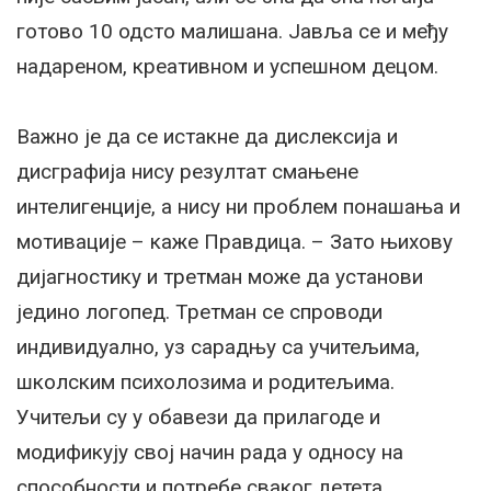
готово 10 одсто малишана. Јавља се и међу
надареном, креативном и успешном децом.
Важно је да се истакне да дислексија и
дисграфија нису резултат смањене
интелигенције, а нису ни проблем понашања и
мотивације – каже Правдица. – Зато њихову
дијагностику и третман може да установи
једино логопед. Третман се спроводи
индивидуално, уз сарадњу са учитељима,
школским психолозима и родитељима.
Учитељи су у обавези да прилагоде и
модификују свој начин рада у односу на
способности и потребе сваког детета.