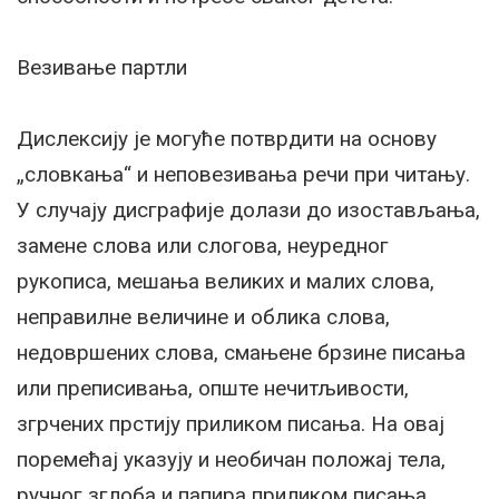
Везивање партли
Дислексију је могуће потврдити на основу
„словкања“ и неповезивања речи при читању.
У случају дисграфије долази до изостављања,
замене слова или слогова, неуредног
рукописа, мешања великих и малих слова,
неправилне величине и облика слова,
недовршених слова, смањене брзине писања
или преписивања, опште нечитљивости,
згрчених прстију приликом писања. На овај
поремећај указују и необичан положај тела,
ручног зглоба и папира приликом писања.