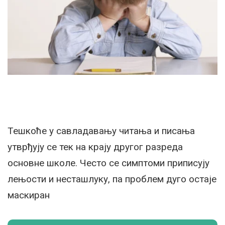
Тешкоће у савладавању читања и писања
утврђују се тек на крају другог разреда
основне школе. Често се симптоми приписују
лењости и несташлуку, па проблем дуго остаје
маскиран