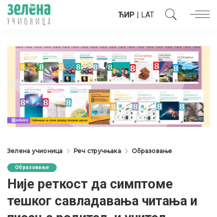
ЋИР
|
LAT
Зелена учионица
Реч стручњака
Образовање
Образовање
Није реткост да симптоме
тешког савладавања читања и