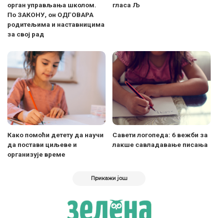
орган управљања школом.
гласа Љ
По ЗАКОНУ, он ОДГОВАРА
родитељима и наставницима
за свој рад
Како помоћи детету да научи
Савети логопеда: 6 вежби за
да постави циљеве и
лакше савладавање писања
организује време
Прикажи још