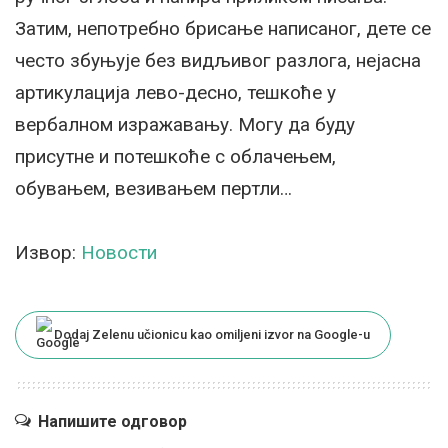
Затим, непотребно брисање написаног, дете се
често збуњује без видљивог разлога, нејасна
артикулација лево-десно, тешкоће у
вербалном изражавању. Могу да буду
присутне и потешкоће с облачењем,
обувањем, везивањем пертли…
Извор:
Новости
Dodaj Zelenu učionicu kao omiljeni izvor na Google-u
Напишите одговор