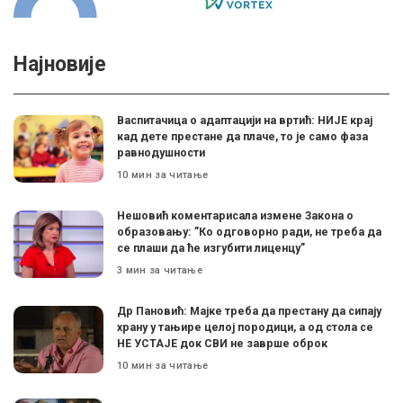
Најновије
Васпитачица о адаптацији на вртић: НИЈЕ крај
кад дете престане да плаче, то је само фаза
равнодушности
10 мин за читање
Нешовић коментарисала измене Закона о
образовању: ”Ко одговорно ради, не треба да
се плаши да ће изгубити лиценцу”
3 мин за читање
Др Пановић: Мајке треба да престану да сипају
храну у тањире целој породици, а од стола се
НЕ УСТАЈЕ док СВИ не заврше оброк
10 мин за читање