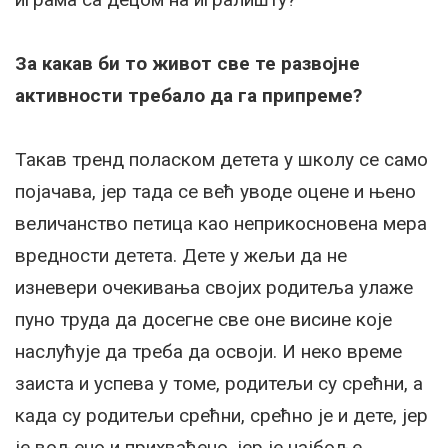
За какав би то живот све те развојне
активности требалo да га припреме?
Такав тренд поласком детета у школу се само
појачава, јер тада се већ уводе оцене и њено
величанство петица као неприкосновена мера
вредности детета. Дете у жељи да не
изневери очекивања својих родитеља улаже
пуно труда да досегне све оне висине које
наслућује да треба да освоји. И неко време
заиста и успева у томе, родитељи су срећни, а
када су родитељи срећни, срећно је и дете, јер
је вољено и прихваћено, јер је најбоље.