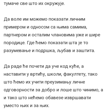
тумаче све што их окружује.
Да воле им можемо показати личним
примером и односом са њима самима,
партнером и осталим члановима уже и шире
породице. Где ћемо показати шта је то
разумевање и подршка, љубав и заштита.
Да раде ће почети да уче код куће, а
наставити у вртићу, школи, факултету, тако
што ћемо их учити преузимању личне
одговорности за добро и лоше што чинимо, а
и тако што нећемо обавезе извршавати
уместо њих и за њих.