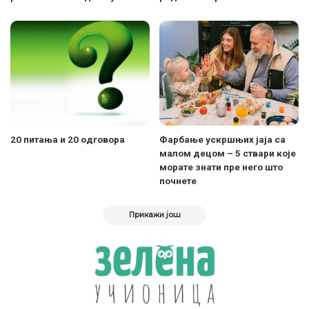
20 питања и 20 одговора
Фарбање ускршњих јаја са
малом децом – 5 ствари које
морате знати пре него што
почнете
Прикажи још