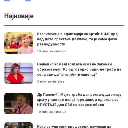
Најновије
Васпитачица о адаптацији на вртић: НИЈЕ крај
кад дете престане да плаче, то је само фаза
равнодушности
10 мин за читање
Нешовић коментарисала измене Закона о
образовању: ”Ко одговорно ради, не треба да
се плаши да ће изгубити лиценцу”
3 мин за читање
Др Пановић: Мајке треба да престану да сипају
храну у тањире целој породици, а од стола се
НЕ УСТАЈЕ док СВИ не заврше оброк
10 мин за читање
Како су учитељи, професори, научници из