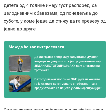
детета од 4 године имају густ распоред, са
целодневним обавезама, од понедељка до
суботе, у коме једва да стижу да га превезу од
једне до друге.
Можда ће вас интересовати
Да ли имамо епидемију запуштања дужног
надзора на децом и шта је с родитељима који
ЈЕДАНАЕСТОГОДИШЊАКУ дају електрични
тротинет?
Петогодишњак поломио ОБЕ руке након што
га је старије дете гурнуло с тобогана – шта
предузети ако се нађете у сличној ситуацији?
Све те активности појединачно су сјајне, лепо