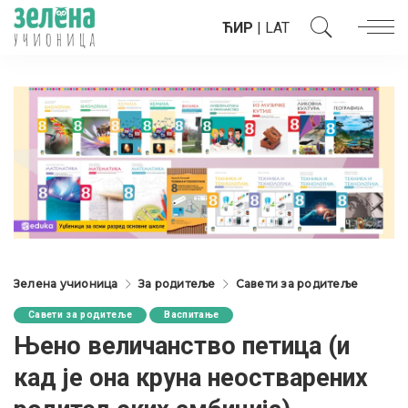
ЋИР
|
LAT
Зелена учионица
За родитеље
Савети за родитеље
Савети за родитеље
Васпитање
Њено величанство петица (и
кад је она круна неостварених