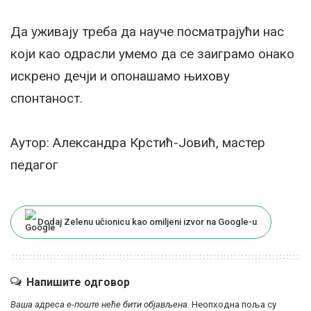
Да уживају треба да науче посматрајући нас
који као одрасли умемо да се заиграмо онако
искрено дечји и опонашамо њихову
спонтаност.
Аутор: Александра Крстић-Јовић, мастер
педагог
Dodaj Zelenu učionicu kao omiljeni izvor na Google-u
Напишите одговор
Ваша адреса е-поште неће бити објављена.
Неопходна поља су