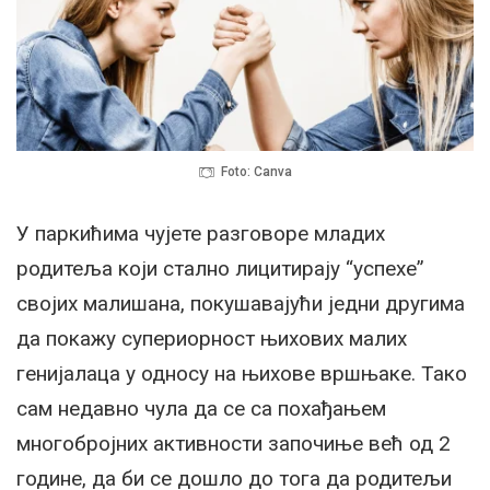
Foto: Canva
У паркићима чујете разговоре младих
родитеља који стално лицитирају “успехе”
својих малишана, покушавајући једни другима
да покажу супериорност њихових малих
генијалаца у односу на њихове вршњаке. Тако
сам недавно чула да се са похађањем
многобројних активности започиње већ од 2
године, да би се дошло до тога да родитељи