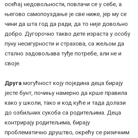
осећај недовољности, повлачи се у себе, а
његово самопоуздање је све ниже, јер му се
чини да шта год да ради, да то није довољно
добро. Дугорочно такво дете израста у особу
пуну несигурности и страхова, са жељом да
стално задовољава туђе потребе, али не и
своје.
Друга
могућност коју поједина деца бирају
јесте бунт, почињу намерно да крше правила
како у школи, тако и код куће и тада долази
до озбиљних сукоба са родитељима. Деца
контрирају родитељима, бирају
проблематично друштво, окрећу се ризичним