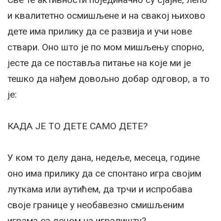
и квалитетно осмишљене и на свакој њихово
дете има прилику да се развија и учи нове
ствари. Оно што је по мом мишљењу спорно,
јесте да се поставља питање на које ми је
тешко да нађем довољно добар одговор, а то
је:
КАДА ЈЕ ТО ДЕТЕ САМО ДЕТЕ?
У ком то делу дана, недеље, месеца, године
оно има прилику да се спонтано игра својим
луткама или аутићем, да трчи и испробава
своје границе у необавезно смишљеним
играма са децом на игралишту?