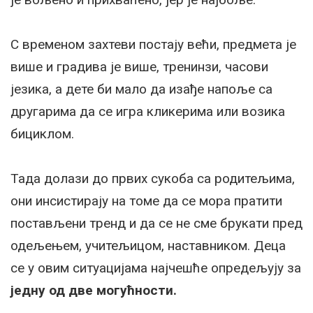
С временом захтеви постају већи, предмета је
више и градива је више, тренинзи, часови
језика, а дете би мало да изађе напоље са
другарима да се игра кликерима или возика
бициклом.
Тада долази до првих сукоба са родитељима,
они инсистирају на томе да се мора пратити
постављени тренд и да се не сме брукати пред
одељењем, учитељицом, наставником. Деца
се у овим ситуацијама најчешће опредељују за
једну од две могућности.