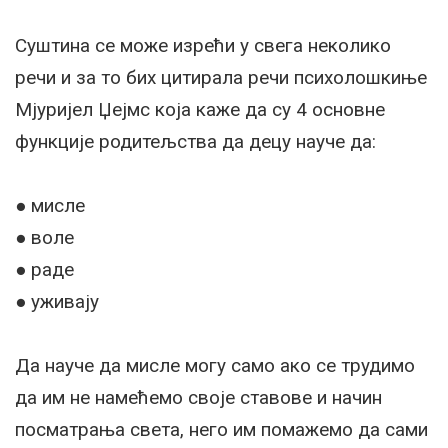
Суштина се може изрећи у свега неколико
речи и за то бих цитирала речи психолошкиње
Мјуријел Џејмс која каже да су 4 основне
функције родитељства да децу науче да:
● мисле
● воле
● раде
● уживају
Да науче да мисле могу само ако се трудимо
да им не намећемо своје ставове и начин
посматрања света, него им помажемо да сами