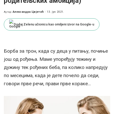
родитељских амбиција)
Александра Цвјетић
13. јун 2021.
Аутор:
Posted
by
Dodaj Zelenu učionicu kao omiljeni izvor na Google-u
Борба за трон, када су деца у питању, почиње
још од рођења. Маме упоређују тежину и
дужину тек рођених беба, па колико напредују
по месецима, када је дете почело да седи,
говори прве речи, прави прве кораке…