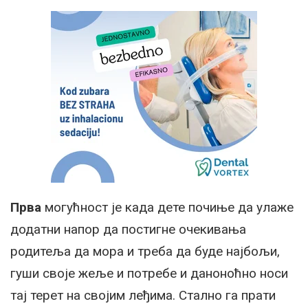
Прва
могућност је када дете почиње да улаже
додатни напор да постигне очекивања
родитеља да мора и треба да буде најбољи,
гуши своје жеље и потребе и даноноћно носи
тај терет на својим леђима. Стално га прати