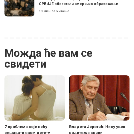
СРБИЈЕ обогатили америчко образовање
10 мин за читање
Можда ће вам се
свидети
7 проблема које нећу
Владета Јеротић: Нису увек
решавати свом детету
родитељи криви