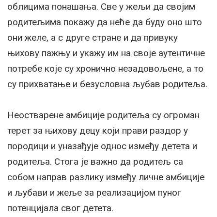
облицима понашања. Све у жељи да својим
родитељима покажу да неће да буду оно што
они желе, а с друге стране и да привуку
њихову пажњу и укажу им на своје аутентичне
потребе које су хронично незадовољене, а то
су прихватање и безусловна љубав родитеља.
Неостварене амбиције родитеља су огроман
терет за њихову децу који прави раздор у
породици и уназађује однос између детета и
родитеља. Стога је важно да родитељ са
собом направ разлику између личне амбиције
и љубави и жеље за реализацијом пуног
потенцијала свог детета.