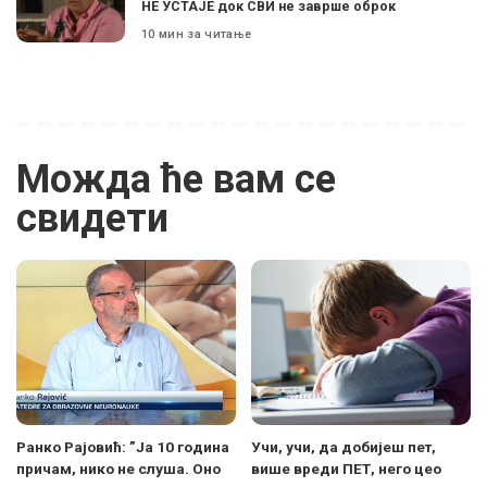
НЕ УСТАЈЕ док СВИ не заврше оброк
10 мин за читање
Можда ће вам се
свидети
Ранко Рајовић: ”Ја 10 година
Учи, учи, да добијеш пет,
причам, нико не слуша. Оно
више вреди ПЕТ, него цео