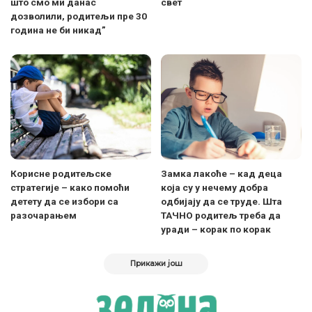
што смо ми данас
свет
дозволили, родитељи пре 30
година не би никад”
Корисне родитељске
Замка лакоће – кад деца
стратегије – како помоћи
која су у нечему добра
детету да се избори са
одбијају да се труде. Шта
разочарањем
ТАЧНО родитељ треба да
уради – корак по корак
Прикажи још