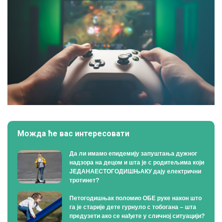
Можда ће вас интересовати
Да ли имамо епидемију запуштања дужног
надзора на децом и шта је с родитељима који
ЈЕДАНАЕСТОГОДИШЊАКУ дају електрични
тротинет?
Петогодишњак поломио ОБЕ руке након што
га је старије дете гурнуло с тобогана – шта
предузети ако се нађете у сличној ситуацији?