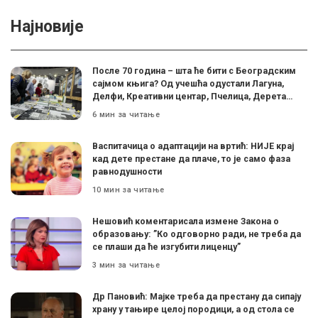
Најновије
После 70 година – шта ће бити с Београдским
сајмом књига? Од учешћа одустали Лагуна,
Делфи, Креативни центар, Пчелица, Дерета…
6 мин за читање
Васпитачица о адаптацији на вртић: НИЈЕ крај
кад дете престане да плаче, то је само фаза
равнодушности
10 мин за читање
Нешовић коментарисала измене Закона о
образовању: ”Ко одговорно ради, не треба да
се плаши да ће изгубити лиценцу”
3 мин за читање
Др Пановић: Мајке треба да престану да сипају
храну у тањире целој породици, а од стола се