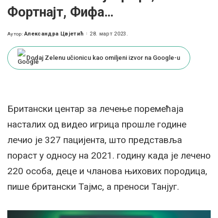
Фортнајт, Фифа…
Александра Цвјетић
28. март 2023.
Аутор:
Posted
by
Dodaj Zelenu učionicu kao omiljeni izvor na Google-u
Британски центар за лечење поремећаја
насталих од видео игрица прошле године
лечио је 327 пацијента, што представља
пораст у односу на 2021. годину када је лечено
220 особа, деце и чланова њихових породица,
пише британски Тајмс, а преноси Танјуг.