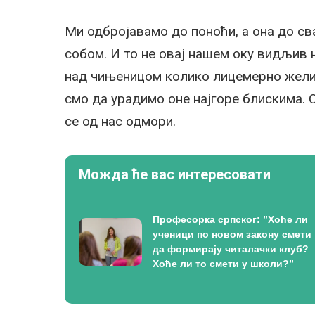
Ми одбројавамо до поноћи, а она до св
собом. И то не овај нашем оку видљив 
над чињеницом колико лицемерно желим
смо да урадимо оне најгоре блискима. О
се од нас одмори.
Можда ће вас интересовати
Професорка српског: ”Хоће ли
ученици по новом закону смети
да формирају читалачки клуб?
Хоће ли то смети у школи?”