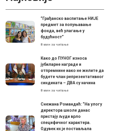
”Грађанско васпитање НИЈЕ
предмет за попуњавање
фонда, већ улагање у
будућност”
8 мин за читање
Како до ПУНОГ износа
јубиларне награде и
отпремнине иако не желите да
будете члан репрезентативног
синдиката – ДВА су начина
8 мин за читање
Снежана Романдић: ”На улогу
директора школе данас
пристају људи врло
специфичног карактера.
Одувек их је постављала