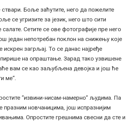
 ствари. Боље заћутите, него да пожелите
ље се угризите за језик, него што сити
 салате. Сетите се ове фотографије пре него
још један непотребан поклон на снижењу које
 искрен загрљај. То се данас најређе
спирише на опраштање. Зарад тако узвишене
даће вам се као заљубљена девојка и још ће
и ме“.
ростите “извини-нисам-намерно” људима. Па
те празним новчаницима, још испразнијим
ивањима. Опростите грешнима свесни да сте и