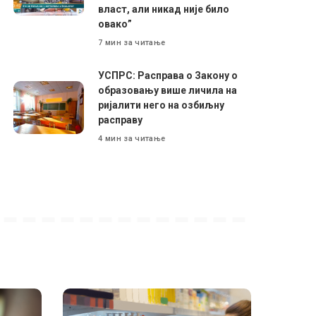
власт, али никад није било
овако”
7 мин за читање
УСПРС: Расправа о Закону о
образовању више личила на
ријалити него на озбиљну
расправу
4 мин за читање