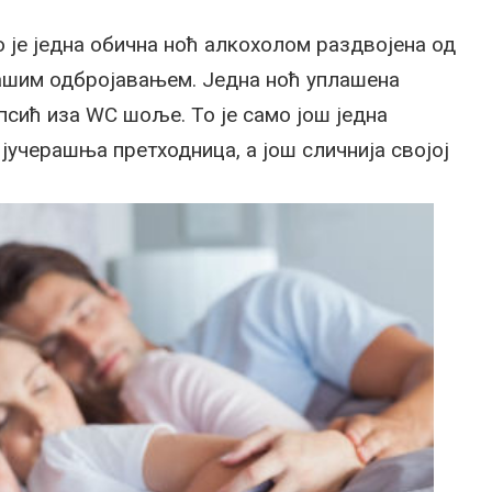
То је једна обична ноћ алкохолом раздвојена од
ашим одбројавањем. Једна ноћ уплашена
псић иза WC шоље. То је само још једна
 јучерашња претходница, а још сличнија својој