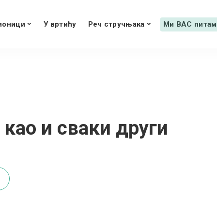
ионици
У вртићу
Реч стручњака
Ми ВАС питам
 као и сваки други