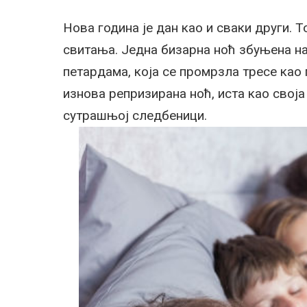
Нова година је дан као и сваки други. 
свитања. Једна бизарна ноћ збуњена н
петардама, која се промрзла тресе као 
изнова репризирана ноћ, иста као своја
сутрашњој следбеници.