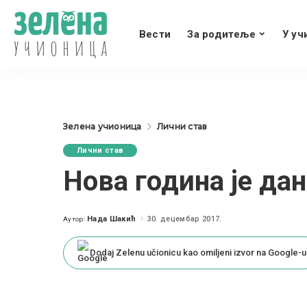
Вести
За родитеље
У уч
Зелена учионица
Лични став
Лични став
Нова година је дан
Нада Шакић
30. децембар 2017.
Аутор:
Posted
by
Dodaj Zelenu učionicu kao omiljeni izvor na Google-u