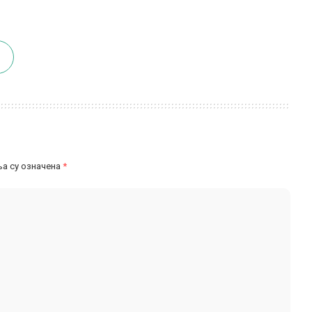
а су означена
*