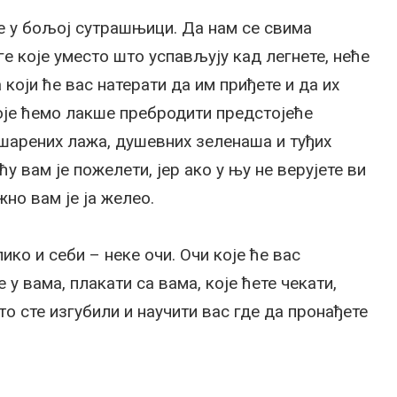
 у бољој сутрашњици. Да нам се свима
е које уместо што успављују кад легнете, неће
који ће вас натерати да им приђете и да их
оје ћемо лакше пребродити предстојеће
 шарених лажа, душевних зеленаша и туђих
ћу вам је пожелети, јер ако у њу не верујете ви
жно вам је ја желео.
ико и себи – неке очи. Очи које ће вас
 у вама, плакати са вама, које ћете чекати,
то сте изгубили и научити вас где да пронађете