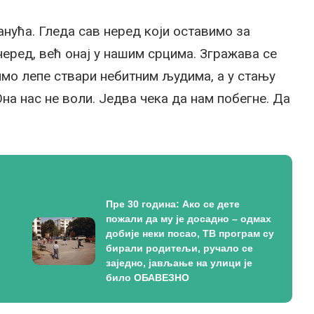
анућа. Гледа сав неред који оставимо за
неред, већ онај у нашим срцима. Згражава се
о лепе ствари небитним људима, а у стању
на нас не воли. Једва чека да нам побегне. Да
Пре 30 година: Ако се дете
пожали да му је досадно – одмах
добије неки посао, ТВ програм су
бирали родитељи, ручало се
заједно, јављање на улици је
било ОБАВЕЗНО