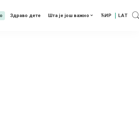
о
Здраво дете
Шта је још важно