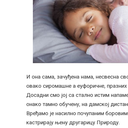
И она сама, зачуђена нама, несвесна св
овако сиромашне а еуфоричне, празних гл
Досадни смо јој са стално истим напам
онако тамно обучену, на дамској дист
Вређамо је насилно почупаним боровима.
кастрирају њену другарицу Природу.