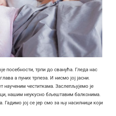
оје посебности, трпи до сванућа. Гледа нас
ава а пуних трпеза. И нисмо јој јасни.
ет наученим честиткама. Заслепљујемо је
анци, нашим неукусно бљештавим балконима.
 Гадимо јој се јер смо за њу насилници који