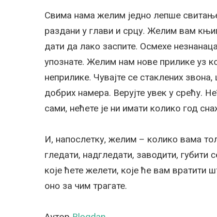
Свима нама желим једно лепше свитање
раздани у глави и срцу. Желим вам књиг
дати да лако заспите. Осмехе незнанаца 
упознате. Желим нам нове прилике уз к
неприлике. Чувајте се стаклених звона,
добрих намера. Верујте увек у срећу. Не
сами, нећете је ни имати колико год сна
И, напослетку, желим – колико вама тол
гледати, надгледати, заводити, губити се
које ћете желети, које ће вам вратити ш
оно за чим трагате.
Аутор
Blogdan