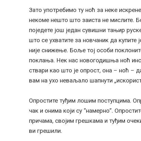
Зато употребимо ту ноћ за неке искрене
некоме нешто што заиста не мислите. Бо
поједете још један сувишни тањир руске
што се ухватите за новчаник да купите 
није снижење. Боље тој особи поклоните
поклања. Нек нас новогодишња ноћ ин
ствари као што је опрост, она – ноћ – 
вам на ухо неваљало шапнути „искорист
Опростите туђим лошим поступцима. Оп
чак и онима који су “намерно”. Опрости
причама, својим грешкама и туђим очек
ви грешили.