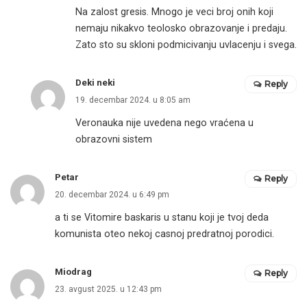
Na zalost gresis. Mnogo je veci broj onih koji
nemaju nikakvo teolosko obrazovanje i predaju.
Zato sto su skloni podmicivanju uvlacenju i svega.
Deki neki
Reply
19. decembar 2024. u 8:05 am
Veronauka nije uvedena nego vraćena u
obrazovni sistem
Petar
Reply
20. decembar 2024. u 6:49 pm
a ti se Vitomire baskaris u stanu koji je tvoj deda
komunista oteo nekoj casnoj predratnoj porodici.
Miodrag
Reply
23. avgust 2025. u 12:43 pm