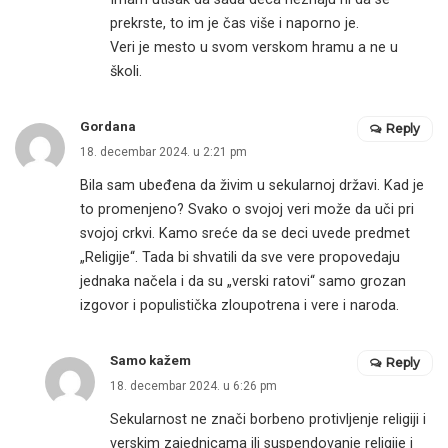
prekrste, to im je čas više i naporno je.
Veri je mesto u svom verskom hramu a ne u
školi.
Gordana
Reply
18. decembar 2024. u 2:21 pm
Bila sam ubeđena da živim u sekularnoj državi. Kad je
to promenjeno? Svako o svojoj veri može da uči pri
svojoj crkvi. Kamo sreće da se deci uvede predmet
„Religije“. Tada bi shvatili da sve vere propovedaju
jednaka načela i da su „verski ratovi“ samo grozan
izgovor i populistička zloupotrena i vere i naroda.
Samo kažem
Reply
18. decembar 2024. u 6:26 pm
Sekularnost ne znači borbeno protivljenje religiji i
verskim zajednicama ili suspendovanje religije i