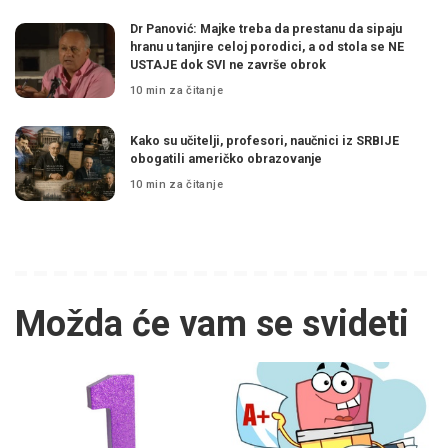
Dr Panović: Majke treba da prestanu da sipaju
hranu u tanjire celoj porodici, a od stola se NE
USTAJE dok SVI ne završe obrok
10 min za čitanje
Kako su učitelji, profesori, naučnici iz SRBIJE
obogatili američko obrazovanje
10 min za čitanje
Možda će vam se svideti