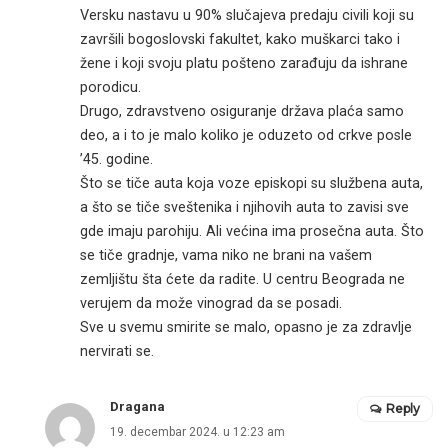
Versku nastavu u 90% slučajeva predaju civili koji su
završili bogoslovski fakultet, kako muškarci tako i
žene i koji svoju platu pošteno zarađuju da ishrane
porodicu.
Drugo, zdravstveno osiguranje država plaća samo
deo, a i to je malo koliko je oduzeto od crkve posle
’45. godine.
Što se tiče auta koja voze episkopi su službena auta,
a što se tiče sveštenika i njihovih auta to zavisi sve
gde imaju parohiju. Ali većina ima prosečna auta. Što
se tiče gradnje, vama niko ne brani na vašem
zemljištu šta ćete da radite. U centru Beograda ne
verujem da može vinograd da se posadi.
Sve u svemu smirite se malo, opasno je za zdravlje
nervirati se.
Dragana
Reply
19. decembar 2024. u 12:23 am