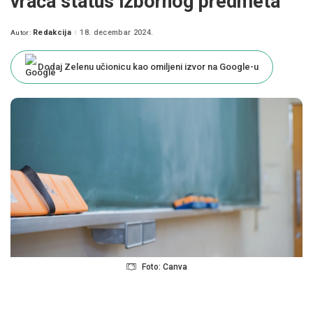
vraća status izbornog predmeta
Redakcija
18. decembar 2024.
Autor:
Posted
by
Dodaj Zelenu učionicu kao omiljeni izvor na Google-u
Foto: Canva