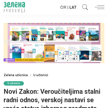
ĆIR
|
LAT
Zelena učionica
U učionici
U učionici
Novi Zakon: Veroučiteljima stalni
radni odnos, verskoj nastavi se