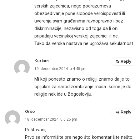
verskih zajednica, nego podrazumeva
obezbeđivanje pune slobode veroispovesti ili
uverenja svim građanima ravnopravno i bez
diskriminacije, nezavisno od toga da li oni
pripadaju većinskoj verskoj zajednici ili ne.
Tako da verska nastava ne ugrožava sekularnost.
Kurkan
Reply
19. decembar 2024. u 4:45 pm
Mi koji ponesto znamo o religiji znamo da je to
opijukm za narod,zombiranje masa…kome je do
religije nek ide u Bogosloviju.
Orso
Reply
18. decembar 2024. u 6:25 pm
Poštovani,
Prvo se informišite pre nego što komentarišite nešto.