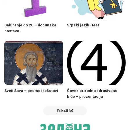
Sabiranje do 20 – dopunska
Srpski jezik- test
nastava
Sveti Sava – pesme i tekstovi
Čovek prirodno i društveno
biće – prezentacija
Prikaži još