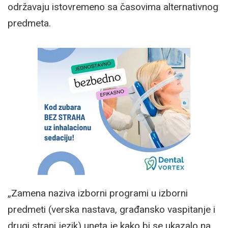
održavaju istovremeno sa časovima alternativnog
predmeta.
„Zamena naziva izborni programi u izborni
predmeti (verska nastava, građansko vaspitanje i
drugi strani jezik) uneta je kako bi se ukazalo na