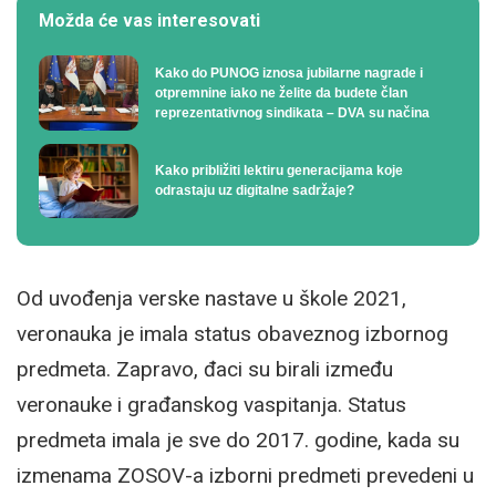
Možda će vas interesovati
Kako do PUNOG iznosa jubilarne nagrade i
otpremnine iako ne želite da budete član
reprezentativnog sindikata – DVA su načina
Kako približiti lektiru generacijama koje
odrastaju uz digitalne sadržaje?
Od uvođenja verske nastave u škole 2021,
veronauka je imala status obaveznog izbornog
predmeta. Zapravo, đaci su birali između
veronauke i građanskog vaspitanja. Status
predmeta imala je sve do 2017. godine, kada su
izmenama ZOSOV-a izborni predmeti prevedeni u