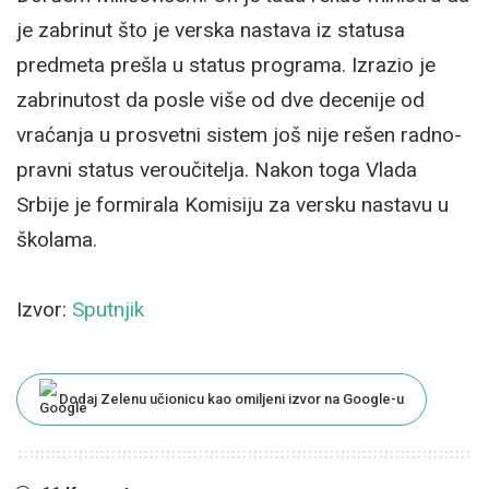
je zabrinut što je verska nastava iz statusa
predmeta prešla u status programa. Izrazio je
zabrinutost da posle više od dve decenije od
vraćanja u prosvetni sistem još nije rešen radno-
pravni status veroučitelja. Nakon toga Vlada
Srbije je formirala Komisiju za versku nastavu u
školama.
Izvor:
Sputnjik
Dodaj Zelenu učionicu kao omiljeni izvor na Google-u