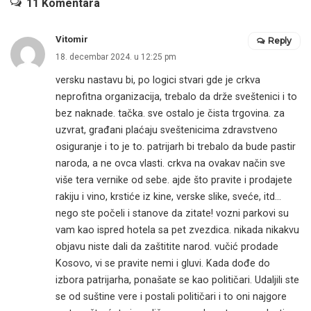
11 Komentara
Vitomir
Reply
18. decembar 2024. u 12:25 pm
versku nastavu bi, po logici stvari gde je crkva
neprofitna organizacija, trebalo da drže sveštenici i to
bez naknade. tačka. sve ostalo je čista trgovina. za
uzvrat, građani plaćaju sveštenicima zdravstveno
osiguranje i to je to. patrijarh bi trebalo da bude pastir
naroda, a ne ovca vlasti. crkva na ovakav način sve
više tera vernike od sebe. ajde što pravite i prodajete
rakiju i vino, krstiće iz kine, verske slike, sveće, itd…
nego ste počeli i stanove da zitate! vozni parkovi su
vam kao ispred hotela sa pet zvezdica. nikada nikakvu
objavu niste dali da zaštitite narod. vučić prodade
Kosovo, vi se pravite nemi i gluvi. Kada dođe do
izbora patrijarha, ponašate se kao političari. Udaljili ste
se od suštine vere i postali političari i to oni najgore