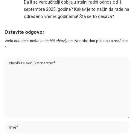
Da li se veroučitelji dobijaju stalni radni odnos od 1.
septembra 2025. godine? Kakav je to način da rade na
određeno vreme godinama! Šta se to dešava?
Ostavite odgovor
Vaša adresa e-pošte neće biti objavljena.
Neophodna polja su označena
*