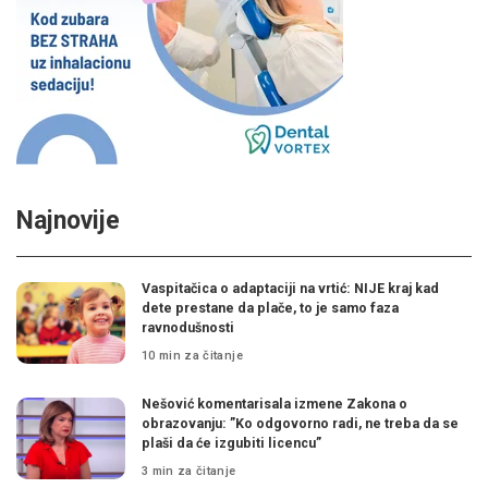
Najnovije
Vaspitačica o adaptaciji na vrtić: NIJE kraj kad
dete prestane da plače, to je samo faza
ravnodušnosti
10 min za čitanje
Nešović komentarisala izmene Zakona o
obrazovanju: ”Ko odgovorno radi, ne treba da se
plaši da će izgubiti licencu”
3 min za čitanje