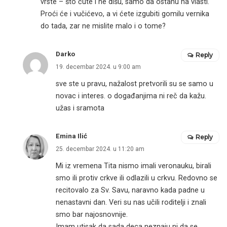
vrste – što ćute i ne dišu, samo da ostanu na vlasti.
Proći će i vučićevo, a vi ćete izgubiti gomilu vernika
do tada, zar ne mislite malo i o tome?
Darko
Reply
19. decembar 2024. u 9:00 am
sve ste u pravu, nažalost pretvorili su se samo u
novac i interes. o događanjima ni reč da kažu.
užas i sramota
Emina Ilić
Reply
25. decembar 2024. u 11:20 am
Mi iz vremena Tita nismo imali veronauku, birali
smo ili protiv crkve ili odlazili u crkvu. Redovno se
recitovalo za Sv. Savu, naravno kada padne u
nenastavni dan. Veri su nas učili roditelji i znali
smo bar najosnovnije.
Imam utisak da sada deca neznaju ni da se