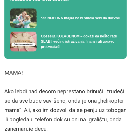
Šta NIJEDNA majka ne bi smela sebi da dozvoli
Opsesija KOLAGENOM – dokazi da nešto radi
SLABI, većinu istraživanja finansirali upravo
proizvođači
MAMA!
Ako lebdi nad decom neprestano brinući i trudeći
se da sve bude savršeno, onda je ona „helikopter
mama“. Ali, ako im dozvoli da se penju uz tobogan
ili pogleda u telefon dok su oni na igralištu, onda
zanemaruje decu.