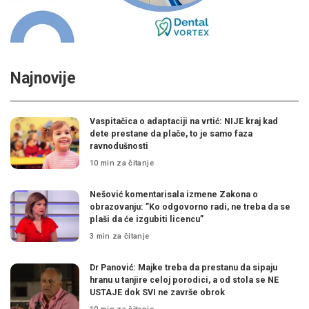
Najnovije
Vaspitačica o adaptaciji na vrtić: NIJE kraj kad
dete prestane da plače, to je samo faza
ravnodušnosti
10 min za čitanje
Nešović komentarisala izmene Zakona o
obrazovanju: ”Ko odgovorno radi, ne treba da se
plaši da će izgubiti licencu”
3 min za čitanje
Dr Panović: Majke treba da prestanu da sipaju
hranu u tanjire celoj porodici, a od stola se NE
USTAJE dok SVI ne završe obrok