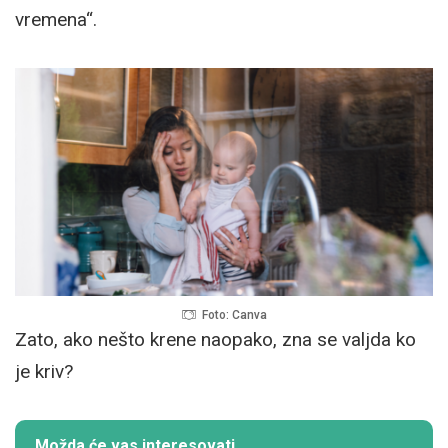
vremena“.
Foto: Canva
Zato, ako nešto krene naopako, zna se valjda ko
je kriv?
Možda će vas interesovati