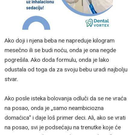
Ako doji i njena beba ne napreduje kilogram
mesečno ili se budi noću, onda je ona negde
pogrešila. Ako doda formulu, onda je lako
odustala od toga da za svoju bebu uradi najbolju
stvar.
Ako posle isteka bolovanja odluči da se ne vraća
na posao, onda je „samo neambiciozna
domaćica“ i daje loš primer deci. Ali, ako se vrati
na posao, svi je podsećaju na trenutke koje će