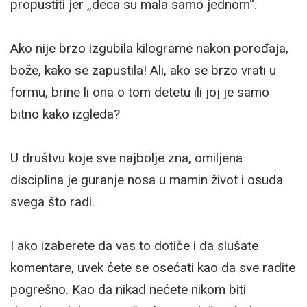
propustiti jer „deca su mala samo jednom“.
Ako nije brzo izgubila kilograme nakon porođaja,
bože, kako se zapustila! Ali, ako se brzo vrati u
formu, brine li ona o tom detetu ili joj je samo
bitno kako izgleda?
U društvu koje sve najbolje zna, omiljena
disciplina je guranje nosa u mamin život i osuda
svega što radi.
I ako izaberete da vas to dotiče i da slušate
komentare, uvek ćete se osećati kao da sve radite
pogrešno. Kao da nikad nećete nikom biti