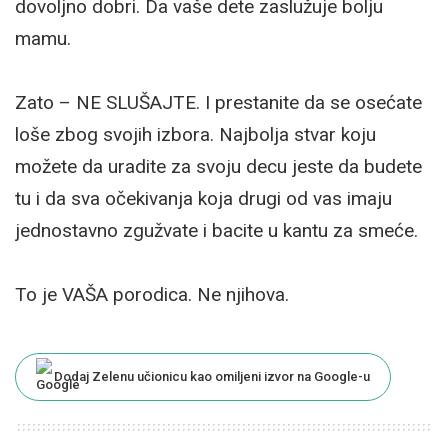
dovoljno dobri. Da vaše dete zaslužuje bolju
mamu.
Zato – NE SLUŠAJTE.⁣ I prestanite da se osećate
loše zbog svojih izbora. Najbolja stvar koju
možete da uradite za svoju decu jeste da budete
tu i da sva očekivanja koja drugi od vas imaju
jednostavno zgužvate i bacite u kantu za smeće.
To je VAŠA porodica. Ne njihova.
Dodaj Zelenu učionicu kao omiljeni izvor na Google-u