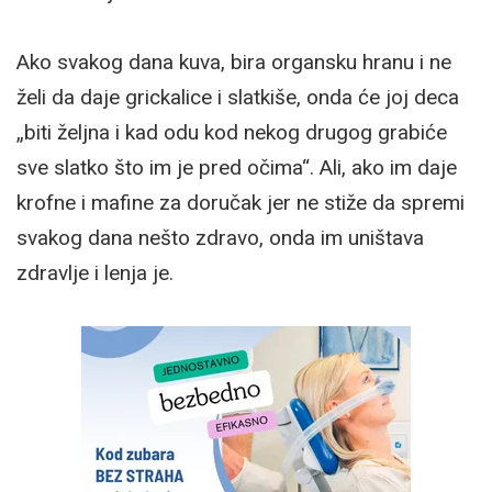
Ako svakog dana kuva, bira organsku hranu i ne
želi da daje grickalice i slatkiše, onda će joj deca
„biti željna i kad odu kod nekog drugog grabiće
sve slatko što im je pred očima“. Ali, ako im daje
krofne i mafine za doručak jer ne stiže da spremi
svakog dana nešto zdravo, onda im uništava
zdravlje i lenja je. ⁣