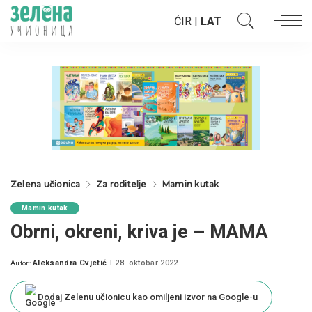
ĆIR
|
LAT
Zelena učionica
Za roditelje
Mamin kutak
Mamin kutak
Obrni, okreni, kriva je – MAMA
Aleksandra Cvjetić
28. oktobar 2022.
Autor:
Posted
by
Dodaj Zelenu učionicu kao omiljeni izvor na Google-u