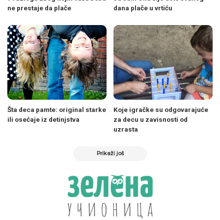
ne prestaje da plače
dana plače u vrtiću
Šta deca pamte: original starke
Koje igračke su odgovarajuće
ili osećaje iz detinjstva
za decu u zavisnosti od
uzrasta
Prikaži još