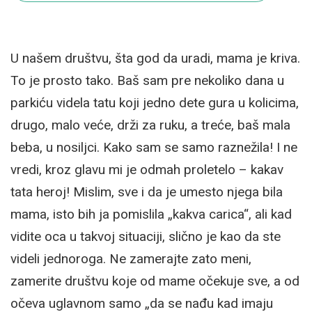
U našem društvu, šta god da uradi, mama je kriva.⁣
To je prosto tako. Baš sam pre nekoliko dana u
parkiću videla tatu koji jedno dete gura u kolicima,
drugo, malo veće, drži za ruku, a treće, baš mala
beba, u nosiljci. Kako sam se samo raznežila! I ne
vredi, kroz glavu mi je odmah proletelo – kakav
tata heroj! Mislim, sve i da je umesto njega bila
mama, isto bih ja pomislila „kakva carica“, ali kad
vidite oca u takvoj situaciji, slično je kao da ste
videli jednoroga. Ne zamerajte zato meni,
zamerite društvu koje od mame očekuje sve, a od
očeva uglavnom samo „da se nađu kad imaju