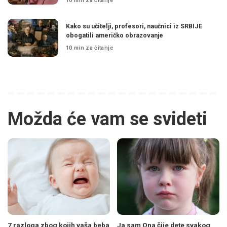
10 min za čitanje
Kako su učitelji, profesori, naučnici iz SRBIJE
obogatili američko obrazovanje
10 min za čitanje
Možda će vam se svideti
7 razloga zbog kojih vaša beba
Ja sam Ona čije dete svakog