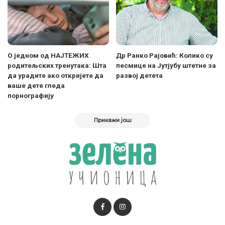
О једном од НАЈТЕЖИХ
Др Ранко Рајовић: Колико су
родитељских тренутака: Шта
песмице на Јутјубу штетне за
да урадите ако откријете да
развој детета
ваше дете гледа
порнографију
Прикажи још