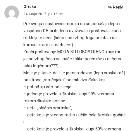
Gricko
Reply
24. март 2017. у 2:16 pm
Pre svega i nastavnici moraju da se ponašaju lepo i
vaspitano DA bi ih deca uvažavala i poštovala, kao i
roditelji te dece (lično sam zbog toga prestala da
komuniciram i sarađujem).
Znači poštovanje MORA BITI OBOSTRANO. (nije mi
jasno zbog čega se inače toliko polemiše o nečemu
tako logičnom???)
Moje je pitanje: da li je je merodavno (lepa srpska reč)
od strane „stručnjaka“ oceniti dva đaka koji:
– pohađaju isto odeljenje
– jedno je provelo u školskoj klupi 99% vremena
tokom školske godine
– dete „običnih smrtnika“,
– dete koje je vredno radilo i učilo cele školske godine
i
– dete koje je provelo u školskoj klupi 50% vremena