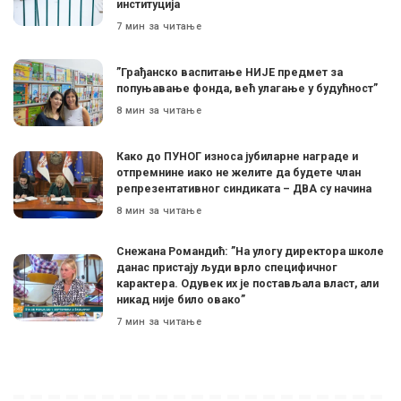
институција
7 мин за читање
”Грађанско васпитање НИЈЕ предмет за
попуњавање фонда, већ улагање у будућност”
8 мин за читање
Како до ПУНОГ износа јубиларне награде и
отпремнине иако не желите да будете члан
репрезентативног синдиката – ДВА су начина
8 мин за читање
Снежана Романдић: ”На улогу директора школе
данас пристају људи врло специфичног
карактера. Одувек их је постављала власт, али
никад није било овако”
7 мин за читање