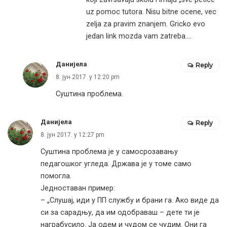
uz pomoc tutora. Nisu bitne ocene, vec
zelja za pravim znanjem. Gricko evo
jedan link mozda vam zatreba….
Данијела
Reply
8. јун 2017. у 12:20 pm
Суштина проблема.
Данијела
Reply
8. јун 2017. у 12:27 pm
Суштина проблема је у самосрозавању
педагошког угледа. Држава је у томе само
помогла.
Једноставан пример:
– „Слушај, иди у ПП службу и брани га. Ако виде да
си за сарадњу, да им одобраваш – дете ти је
награбусило. Ја одем и чудом се чудим. Они га