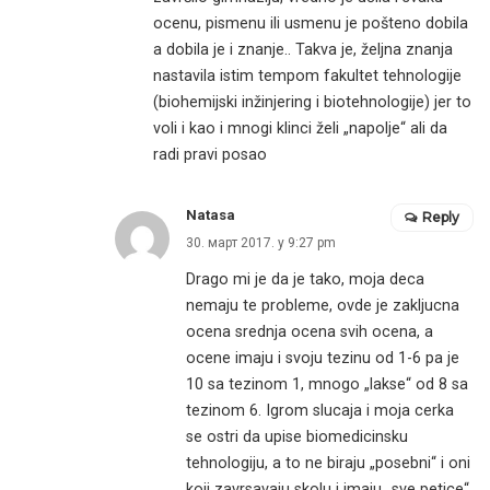
ocenu, pismenu ili usmenu je pošteno dobila
a dobila je i znanje.. Takva je, željna znanja
nastavila istim tempom fakultet tehnologije
(biohemijski inžinjering i biotehnologije) jer to
voli i kao i mnogi klinci želi „napolje“ ali da
radi pravi posao
Natasa
Reply
30. март 2017. у 9:27 pm
Drago mi je da je tako, moja deca
nemaju te probleme, ovde je zakljucna
ocena srednja ocena svih ocena, a
ocene imaju i svoju tezinu od 1-6 pa je
10 sa tezinom 1, mnogo „lakse“ od 8 sa
tezinom 6. Igrom slucaja i moja cerka
se ostri da upise biomedicinsku
tehnologiju, a to ne biraju „posebni“ i oni
koji zavrsavaju skolu i imaju „sve petice“