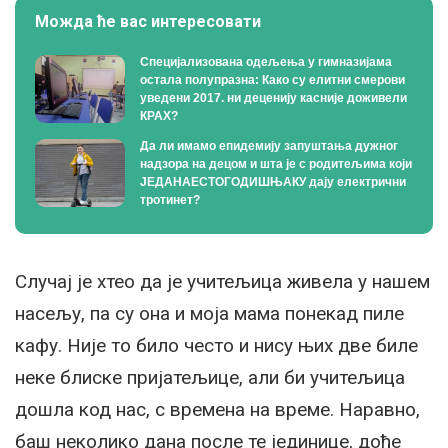
Можда ће вас интересовати
Специјализована одељења у гимназијама
остала полупразна: Како су елитни смерови
уведени 2017. ни деценију касније доживели
КРАХ?
Да ли имамо епидемију запуштања дужног
надзора на децом и шта је с родитељима који
ЈЕДАНАЕСТОГОДИШЊАКУ дају електрични
тротинет?
Случај је хтео да је учитељица живела у нашем
насељу, па су она и моја мама понекад пиле
кафу. Није то било често и нису њих две биле
неке блиске пријатељице, али би учитељица
дошла код нас, с времена на време. Наравно,
баш неколико дана после те јединице, дође