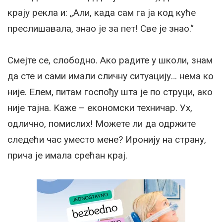
крају рекла и: „Али, када сам га ја код куће
преслишавала, знао је за пет! Све је знао.“
Смејте се, слободно. Ако радите у школи, знам
да сте и сами имали сличну ситуацију… нема ко
није. Елем, питам госпођу шта је по струци, ако
није тајна. Kаже – економски техничар. Ух,
одлично, помислих! Можете ли да одржите
следећи час уместо мене? Иронију на страну,
прича је имала срећан крај.