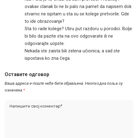
ovakav clanak bi ne bi palo na pamet da napisem dok
stvarno ne ispitam u sta su se kolege pretvorile. Gde
to ide obrazovanje?
Sta to rade kolege? Utiru put razdoru u porodici. Bolje
bi bilo da pazite sta na ovo odgovarate ili ne
odgovarajte uopste.
Nekada ste zaista bili zelena učionica, a sad ste
ispostava ko zna čega.
Оставите одговор
Ваша адреса е-поште неће бити објављена.
Неопходна поља су
означена
*