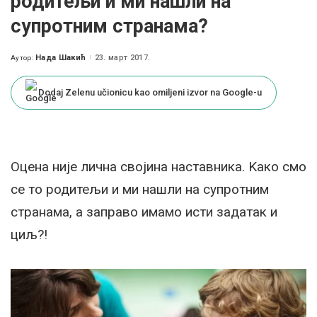
родитељи и ми нашли на
супротним странама?
Нада Шакић
23. март 2017.
Аутор:
Posted
by
Dodaj Zelenu učionicu kao omiljeni izvor na Google-u
Оцена није лична својина наставника. Kако смо
се то родитељи и ми нашли на супротним
странама, а заправо имамо исти задатак и
циљ?!