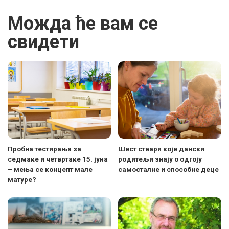
Можда ће вам се
свидети
Пробна тестирања за
Шест ствари које дански
седмаке и четвртаке 15. јуна
родитељи знају о одгоју
– мења се концепт мале
самосталне и способне деце
матуре?