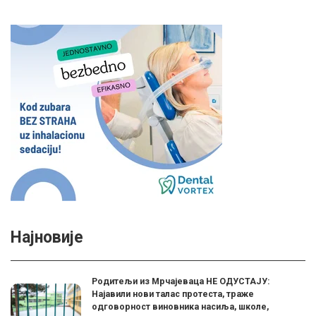
Најновије
Родитељи из Мрчајеваца НЕ ОДУСТАЈУ:
Најавили нови талас протеста, траже
одговорност виновника насиља, школе,