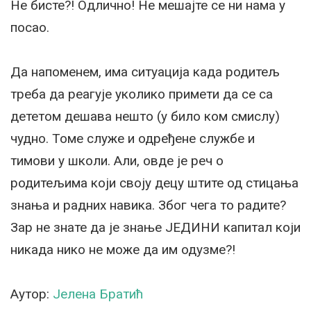
Не бисте?! Одлично! Не мешајте се ни нама у
посао.
Да напоменем, има ситуација када родитељ
треба да реагује уколико примети да се са
дететом дешава нешто (у било ком смислу)
чудно. Томе служе и одређене службе и
тимови у школи. Али, овде је реч о
родитељима који своју децу штите од стицања
знања и радних навика. Због чега то радите?
Зар не знате да је знање ЈЕДИНИ капитал који
никада нико не може да им одузме?!
Аутор:
Јелена Братић