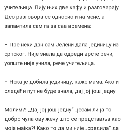
учитељица. Пију њих две кафу и разговарају.
Део разговора се односио и на мене, а
запамтила сам га за сва времена:
– Пре неки дан сам Јелени дала јединицу из
српског. Није знала да одреди врсте речи,
уопште није учила, рече учитељица.
– Нека је добила јединицу, каже мама. Ако и
следећи пут не буде знала, дај јој још једну.
Молим?! „Дај јој још једну“…јесам ли ја то
добро чула ову жену што се представља као
моја мајка?! Kако то да ми није „средила“ да