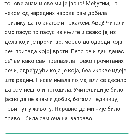
то…све знам и све ми је јасно! Међутим, на
неком од наредних часова сам добила
прилику да то знање и покажем. Авај! Читали
смо пасус по пасус из књиге и свако је, из
дела који је прочитао, морао да одреди која
реч припада којој врсти. Лепо се и дан данас
сећам како сам прелазила преко прочитаних
речи, одређујући која је која, без икакве идеје
шта радим. Нисам имала појма, али се десило
да сам нешто и погодила. Учитељици је било
јасно да не знам и добих, богами, јединицу,
први пут у животу. Наравно да ми није било
право… била сам очајна, заправо.