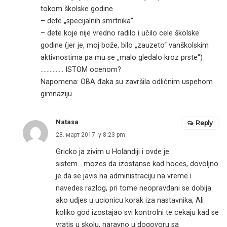
tokom školske godine
– dete „specijalnih smrtnika“
– dete koje nije vredno radilo i učilo cele školske
godine (jer je, moj bože, bilo „zauzeto“ vanškolskim
aktivnostima pa mu se „malo gledalo kroz prste“)
…………… ISTOM ocenom?
Napomena: OBA đaka su završila odličnim uspehom
gimnaziju
Natasa
Reply
28. март 2017. у 8:23 pm
Gricko ja zivim u Holandiji i ovde je
sistem….mozes da izostanse kad hoces, dovoljno
je da se javis na administraciju na vreme i
navedes razlog, pri tome neopravdani se dobija
ako udjes u ucionicu korak iza nastavnika, Ali
koliko god izostajao svi kontrolni te cekaju kad se
vratis u skolu, naravno u dogovoru sa