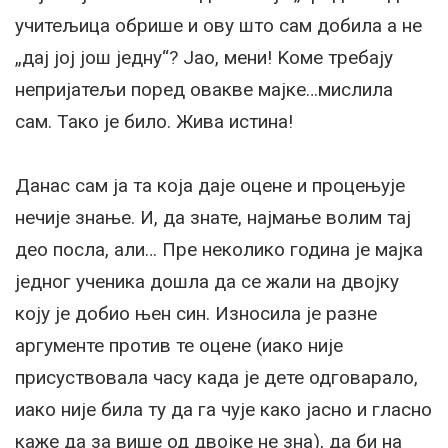
учитељица обрише и ову што сам добила а не
„дај јој још једну“? Јао, мени! Kоме требају
непријатељи поред овакве мајке…мислила
сам. Тако је било. Жива истина!
Данас сам ја та која даје оцене и процењује
нечије знање. И, да знате, најмање волим тај
део посла, али… Пре неколико година је мајка
једног ученика дошла да се жали на двојку
коју је добио њен син. Износила је разне
аргументе против те оцене (иако није
присуствовала часу када је дете одговарало,
иако није била ту да га чује како јасно и гласно
каже да за више од двојке не зна), да би на