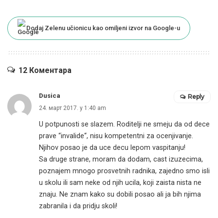
Dodaj Zelenu učionicu kao omiljeni izvor na Google-u
12 Коментара
Dusica
Reply
24. март 2017. у 1:40 am
U potpunosti se slazem. Roditelji ne smeju da od dece
prave “invalide“, nisu kompetentni za ocenjivanje.
Njihov posao je da uce decu lepom vaspitanju!
Sa druge strane, moram da dodam, cast izuzecima,
poznajem mnogo prosvetnih radnika, zajedno smo isli
u skolu ili sam neke od njih ucila, koji zaista nista ne
znaju. Ne znam kako su dobili posao ali ja bih njima
zabranila i da pridju skoli!