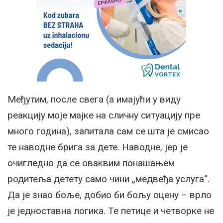
Међутим, после свега (а имајући у виду
реакцију моје мајке на сличну ситуацију пре
много година), запитала сам се шта је смисао
те наводне брига за дете. Наводне, јер је
очигледно да се оваквим понашањем
родитеља детету само чини „медвеђа услуга“.
Да је знао боље, добио би бољу оцену – врло
је једноставна логика. Те петице и четворке не