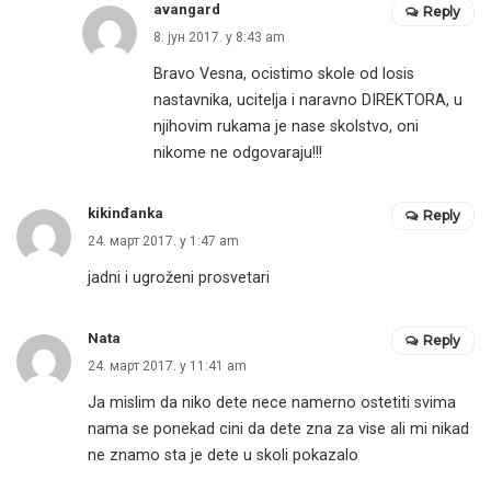
avangard
Reply
8. јун 2017. у 8:43 am
Bravo Vesna, ocistimo skole od losis
nastavnika, ucitelja i naravno DIREKTORA, u
njihovim rukama je nase skolstvo, oni
nikome ne odgovaraju!!!
kikinđanka
Reply
24. март 2017. у 1:47 am
jadni i ugroženi prosvetari
Nata
Reply
24. март 2017. у 11:41 am
Ja mislim da niko dete nece namerno ostetiti svima
nama se ponekad cini da dete zna za vise ali mi nikad
ne znamo sta je dete u skoli pokazalo