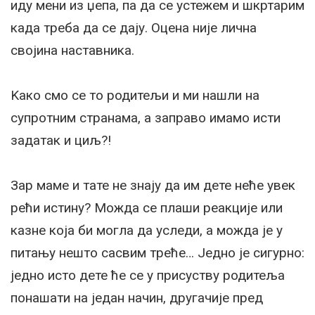
иду мени из џепа, па да се устежем и шкртарим
када треба да се дају. Оцена није лична
својина наставника.
Kако смо се то родитељи и ми нашли на
супротним странама, а заправо имамо исти
задатак и циљ?!
Зар маме и тате не знају да им дете неће увек
рећи истину? Можда се плаши реакције или
казне која би могла да уследи, а можда је у
питању нешто сасвим треће… Једно је сигурно:
једно исто дете ће се у присуству родитеља
понашати на један начин, другачије пред