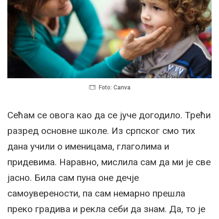
Foto: Canva
Сећам се овога као да се јуче догодило. Трећи
разред основне школе. Из српског смо тих
дана учили о именицама, глаголима и
придевима. Наравно, мислила сам да ми је све
јасно. Била сам пуна оне дечје
самоуверености, па сам немарно прешла
преко градива и рекла себи да знам. Да, то је