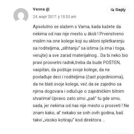
Vesna @
Reply
24. март 2017. у 10:53 am
Apsolutno se slažem s Vama, kada kažete da
nekima od nas nije mesto u školi ! Prvenstveno
mislim na one kolege koji su skloni spletkarenju
sa roditeljima, „slihtanju“ sa istima (a ima i toga,
verujte) a sve zarad materijalnog… Da bi neko bio
pravi prosvetni radnik,treba da bude POŠTEN,
vaspitan, da poštuje svoje kolege, da ne
povlađuje deci i roditeljima (čast pojedinicima),
da ne blati svoje kolege, već da se zajedno sa
njima dogovara i odlučuje o zajedničkim bitnim
stvarima! Upravo zato smo „pali“ tu gde smo,
sada, jer nekima od nas nije mesto u prosveti ! Ne
znam kako, al’ nekako se svih ovih godina, baš
takvi „visoko kotiraju“ kod direktora …