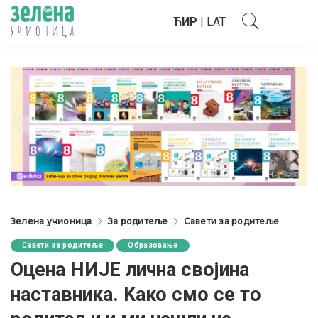
ЋИР
|
LAT
Зелена учионица
За родитеље
Савети за родитеље
Савети за родитеље
Образовање
Оцена НИЈЕ лична својина
наставника. Kако смо се то