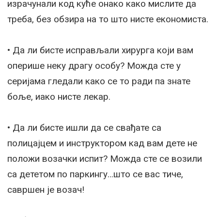
израчунали код куће онако како мислите да
треба, без обзира на то што нисте економиста.
• Да ли бисте исправљали хирурга који вам
оперише неку драгу особу? Можда сте у
серијама гледали како се то ради па знате
боље, иако нисте лекар.
• Да ли бисте ишли да се свађате са
полицајцем и инструктором кад вам дете не
положи возачки испит? Можда сте се возили
са дететом по паркингу…што се вас тиче,
савршен је возач!