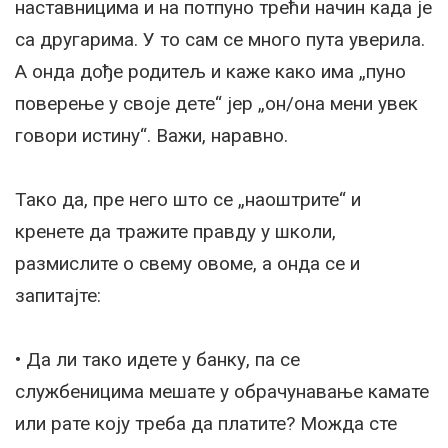
наставницима и на потпуно трећи начин када је
са другарима. У то сам се много пута уверила.
А онда дође родитељ и каже како има „пуно
поверење у своје дете“ јер „он/она мени увек
говори истину“. Важи, наравно.
Тако да, пре него што се „наоштрите“ и
кренете да тражите правду у школи,
размислите о свему овоме, а онда се и
запитајте:
• Да ли тако идете у банку, па се
службеницима мешате у обрачунавање камате
или рате коју треба да платите? Можда сте