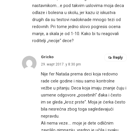
nastavnikom….e pod takvim uslovima moja deca
odlaze i bolesna u skolu, jer kazu iz iskustva
drugih da su testovi nadoknade mnogo tezi od
redovnih. Pri tome jedno slovo pogresis ocena
manje, a skala je od 1-10. Kako bi tu reagovali
roditelji „necije“ dece?
Gricko
Reply
29. март 2017. у 8:30 pm
Nije fer Nataša prema deci koja redovno
rade cele godine i nisu samo kontrolne
vežbe u pitanju. Deca koja imaju znanje čuju i
usmene odgovore „posebnih“ đaka i često
im se gleda „kroz prste“. Moja je ćerka često
bila nesrećna zbog toga sagledavajući
nepravdu.
Ali nema veze…. moje je dete odličnim
završilo gimnaziju, vredno je učila i svaku