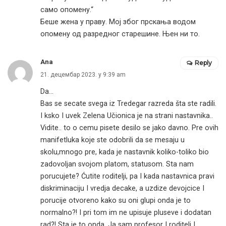
само опомену.“
Беше жена у праву. Мој због прскања водом
опомену од разредног старешине. Њен ни то.
Ana
Reply
21. децембар 2023. у 9:39 am
Da…
Bas se secate svega iz Tredegar razreda šta ste radili.
I ksko I uvek Zelena Učionica je na strani nastavnika..
Vidite.. to o cemu pisete desilo se jako davno. Pre ovih
manifetluka koje ste odobrili da se mesaju u
skolu,mnogo pre, kada je nastavnik koliko-toliko bio
zadovoljan svojom platom, statusom. Sta nam
porucujete? Ćutite roditelji, pa I kada nastavnica pravi
diskriminaciju I vredja decake, a uzdize devojcice I
porucije otvoreno kako su oni glupi onda je to
normalno?! I pri tom im ne upisuje pluseve i dodatan
rad?! Sta je to onda. Ja sam profesor I roditelj I