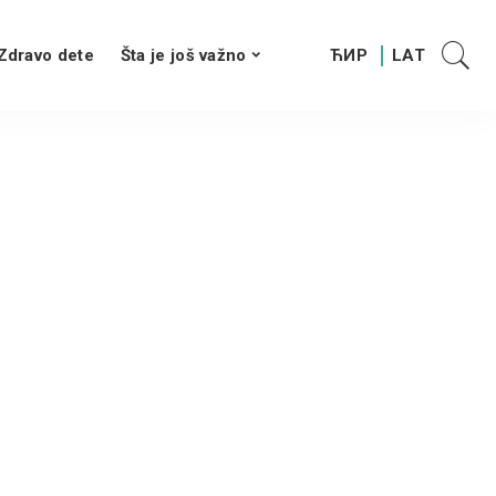
Zdravo dete
Šta je još važno