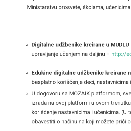
Ministarstvu prosvete, školama, učenicima 
Digitalne udžbenike kreirane u MUDLU
upravljanje učenjem na daljinu –
http://e
Edukine digitalne udžbenike kreirane 
besplatno korišćenje deci, nastavnicima i
U dogovoru sa MOZAIK platformom, sve svo
izrada na ovoj platformi u ovom trenutk
korišćenje nastavnicima i učenicima. (U 
obavestiti o načinu na koji možete prići 