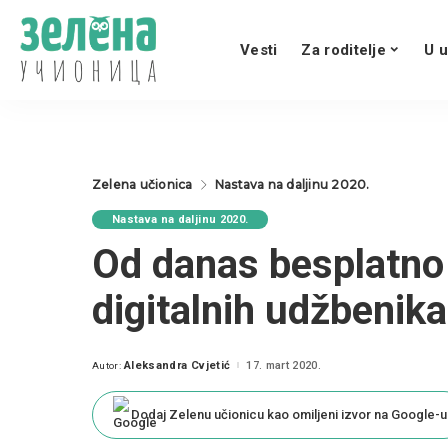
Vesti
Za roditelje
U u
Zelena učionica
Nastava na daljinu 2020.
Nastava na daljinu 2020.
Od danas besplatno 
digitalnih udžbenika
Aleksandra Cvjetić
17. mart 2020.
Autor:
Posted
by
Dodaj Zelenu učionicu kao omiljeni izvor na Google-u