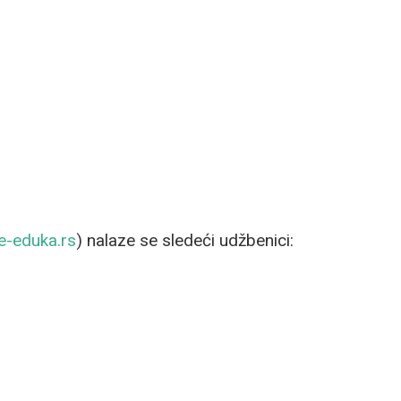
.e-eduka.rs
) nalaze se sledeći udžbenici: