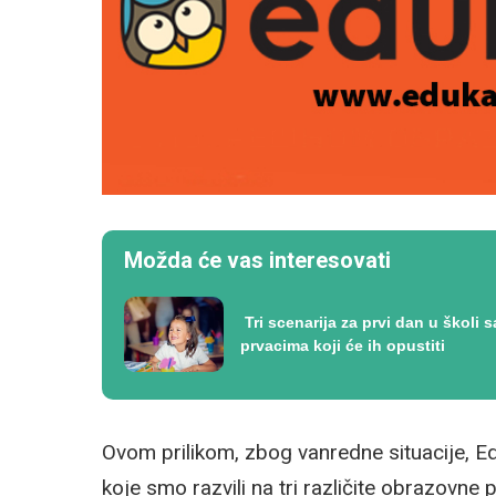
Možda će vas interesovati
Tri scenarija za prvi dan u školi s
prvacima koji će ih opustiti
Ovom prilikom, zbog vanredne situacije, Ed
koje smo razvili na tri različite obrazovne