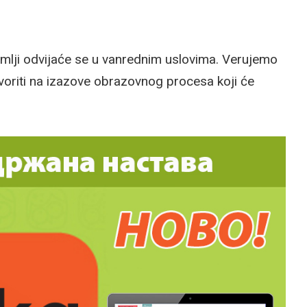
mlji odvijaće se u vanrednim uslovima. Verujemo
riti na izazove obrazovnog procesa koji će