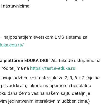
i nastavnicima:
– najpoznatijem svetskom LMS sistemu za
duka.edu.rs/
na platformi EDUKA DIGITAL
, takođe ustupamo na
 roditeljima na
https://test.e-eduka.rs
je udžbenike i materijale za 2, 3, 6. i 7. čija se
u privodi kraju, takođe ustupamo na besplatno
toku dana ćemo vas na našem sajtu detaljnije
ovim jedinstvenim interaktivnim udžbenicima.)