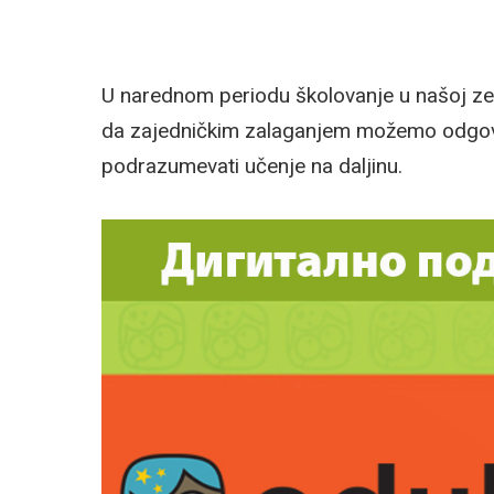
U narednom periodu školovanje u našoj ze
da zajedničkim zalaganjem možemo odgovo
podrazumevati učenje na daljinu.