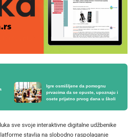
Igre osmišljene da pomognu
a
prvacima da se opuste, upoznaju i
osete prijatno prvog dana u školi
uka sve svoje interaktivne digitalne udžbenike
 platforme stavlja na slobodno raspolaganje