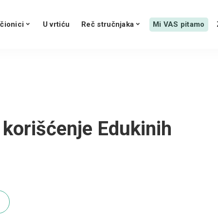
čionici
U vrtiću
Reč stručnjaka
Mi VAS pitamo
korišćenje Edukinih