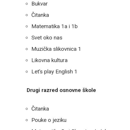
Bukvar
Čitanka
Matematika 1a i 1b
Svet oko nas
Muzička slikovnica 1
Likovna kultura
Let’s play English 1
Drugi razred osnovne škole
Čitanka
Pouke o jeziku